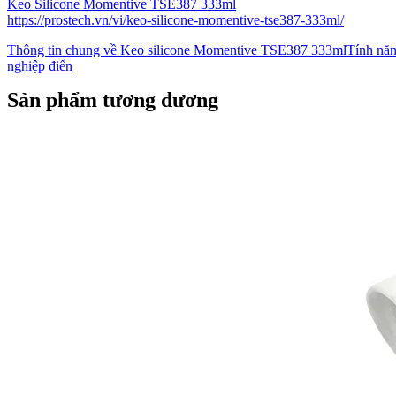
Keo Silicone Momentive TSE387 333ml
https://prostech.vn/vi/keo-silicone-momentive-tse387-333ml/
Thông tin chung về Keo silicone Momentive TSE387 333mlTính nă
nghiệp điển
Sản phẩm tương đương