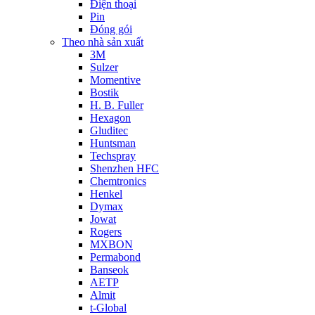
Điện thoại
Pin
Đóng gói
Theo nhà sản xuất
3M
Sulzer
Momentive
Bostik
H. B. Fuller
Hexagon
Gluditec
Huntsman
Techspray
Shenzhen HFC
Chemtronics
Henkel
Dymax
Jowat
Rogers
MXBON
Permabond
Banseok
AETP
Almit
t-Global