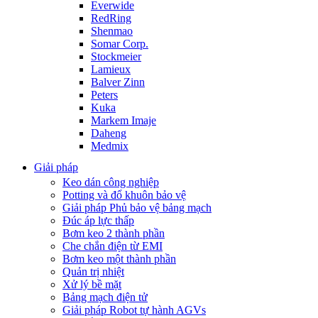
Everwide
RedRing
Shenmao
Somar Corp.
Stockmeier
Lamieux
Balver Zinn
Peters
Kuka
Markem Imaje
Daheng
Medmix
Giải pháp
Keo dán công nghiệp
Potting và đổ khuôn bảo vệ
Giải pháp Phủ bảo vệ bảng mạch
Đúc áp lực thấp
Bơm keo 2 thành phần
Che chắn điện từ EMI
Bơm keo một thành phần
Quản trị nhiệt
Xử lý bề mặt
Bảng mạch điện tử
Giải pháp Robot tự hành AGVs