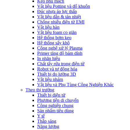
Keo phủ mạch
Vật liệu Potting và đổ khuôn
Đúc nhựa áp lực thấp
Vật liệu dẫn & tản nhiệt
Chống nhiễu điện từ EMI
Vật liệu hàn
Vật liệu foam co giãn
Hệ thống bơm keo
Hệ thống sấy khô
Công nghệ xử lý Plasma
Primer tăng độ bám dính
In nhãn hiệu
Chất tẩy rửa trong điện tử
Robot và tự động hóa
Thiết bị đo lường 3D
Vật liệu nhám
Vật liệu và Phụ Tùng Công Nghiệp Khác
Theo thị trường
Thiết bị điện tử
Phương tiện di chuyển
Công nghiệp chung
Sản phẩm tiêu dùng
Y tế
Thắp sáng
Năng lượng