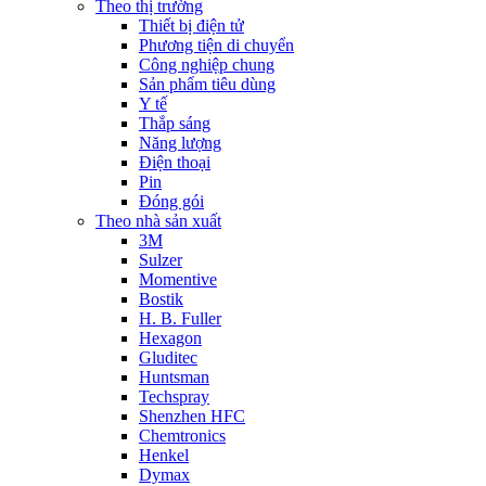
Theo thị trường
Thiết bị điện tử
Phương tiện di chuyển
Công nghiệp chung
Sản phẩm tiêu dùng
Y tế
Thắp sáng
Năng lượng
Điện thoại
Pin
Đóng gói
Theo nhà sản xuất
3M
Sulzer
Momentive
Bostik
H. B. Fuller
Hexagon
Gluditec
Huntsman
Techspray
Shenzhen HFC
Chemtronics
Henkel
Dymax