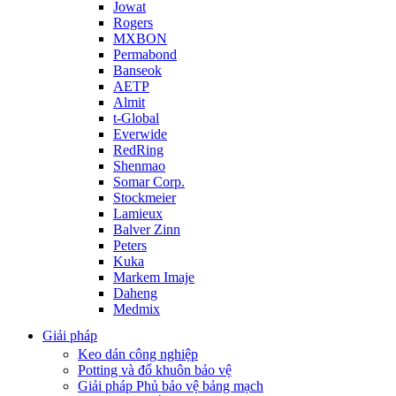
Jowat
Rogers
MXBON
Permabond
Banseok
AETP
Almit
t-Global
Everwide
RedRing
Shenmao
Somar Corp.
Stockmeier
Lamieux
Balver Zinn
Peters
Kuka
Markem Imaje
Daheng
Medmix
Giải pháp
Keo dán công nghiệp
Potting và đổ khuôn bảo vệ
Giải pháp Phủ bảo vệ bảng mạch