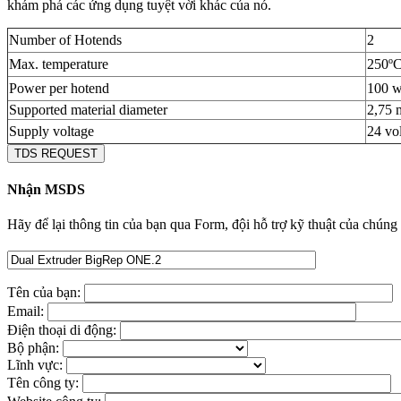
khám phá các ứng dụng tuyệt vời khác của nó.
Number of Hotends
2
Max. temperature
250º
Power per hotend
100 w
Supported material diameter
2,75
Supply voltage
24 vol
TDS REQUEST
Nhận MSDS
Hãy để lại thông tin của bạn qua Form, đội hỗ trợ kỹ thuật của chúng 
Tên của bạn:
Email:
Điện thoại di động:
Bộ phận:
Lĩnh vực:
Tên công ty: