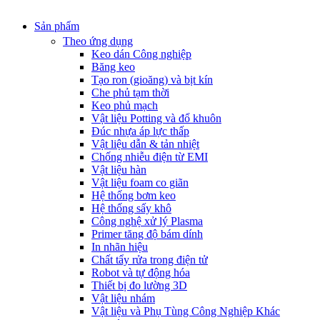
Sản phẩm
Theo ứng dụng
Keo dán Công nghiệp
Băng keo
Tạo ron (gioăng) và bịt kín
Che phủ tạm thời
Keo phủ mạch
Vật liệu Potting và đổ khuôn
Đúc nhựa áp lực thấp
Vật liệu dẫn & tản nhiệt
Chống nhiễu điện từ EMI
Vật liệu hàn
Vật liệu foam co giãn
Hệ thống bơm keo
Hệ thống sấy khô
Công nghệ xử lý Plasma
Primer tăng độ bám dính
In nhãn hiệu
Chất tẩy rửa trong điện tử
Robot và tự động hóa
Thiết bị đo lường 3D
Vật liệu nhám
Vật liệu và Phụ Tùng Công Nghiệp Khác