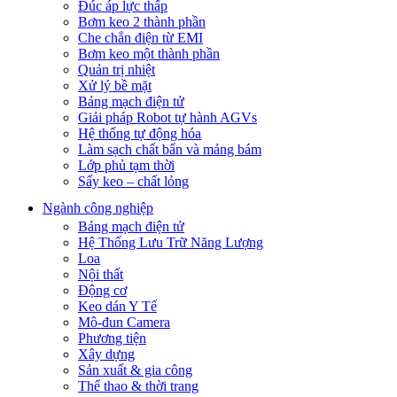
Đúc áp lực thấp
Bơm keo 2 thành phần
Che chắn điện từ EMI
Bơm keo một thành phần
Quản trị nhiệt
Xử lý bề mặt
Bảng mạch điện tử
Giải pháp Robot tự hành AGVs
Hệ thống tự động hóa
Làm sạch chất bẩn và mảng bám
Lớp phủ tạm thời
Sấy keo – chất lỏng
Ngành công nghiệp
Bảng mạch điện tử
Hệ Thống Lưu Trữ Năng Lượng
Loa
Nội thất
Động cơ
Keo dán Y Tế
Mô-đun Camera
Phương tiện
Xây dựng
Sản xuất & gia công
Thể thao & thời trang