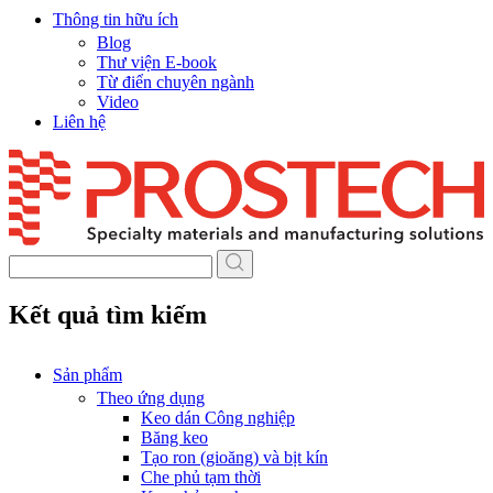
Thông tin hữu ích
Blog
Thư viện E-book
Từ điển chuyên ngành
Video
Liên hệ
Skip
to
content
Kết quả tìm kiếm
Sản phẩm
Theo ứng dụng
Keo dán Công nghiệp
Băng keo
Tạo ron (gioăng) và bịt kín
Che phủ tạm thời