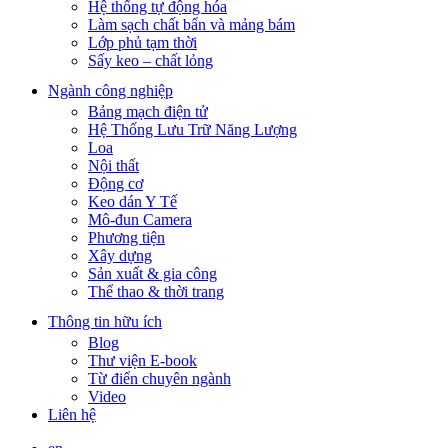
Hệ thống tự động hóa
Làm sạch chất bẩn và mảng bám
Lớp phủ tạm thời
Sấy keo – chất lỏng
Ngành công nghiệp
Bảng mạch điện tử
Hệ Thống Lưu Trữ Năng Lượng
Loa
Nội thất
Động cơ
Keo dán Y Tế
Mô-đun Camera
Phương tiện
Xây dựng
Sản xuất & gia công
Thể thao & thời trang
Thông tin hữu ích
Blog
Thư viện E-book
Từ điển chuyên ngành
Video
Liên hệ