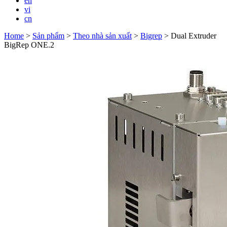
en
vi
cn
Home
>
Sản phẩm
>
Theo nhà sản xuất
>
Bigrep
>
Dual Extruder
BigRep ONE.2