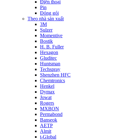
Điện thoại
Pin
Đóng gói
Theo nhà sản xuất
3M
Sulzer
Momentive
Bostik
H. B. Fuller
Hexagon
Gluditec
Huntsman
Techspray
Shenzhen HFC
Chemtronics
Henkel
Dymax
Jowat
Rogers
MXBON
Permabond
Banseok
AETP
Almit
t-Global