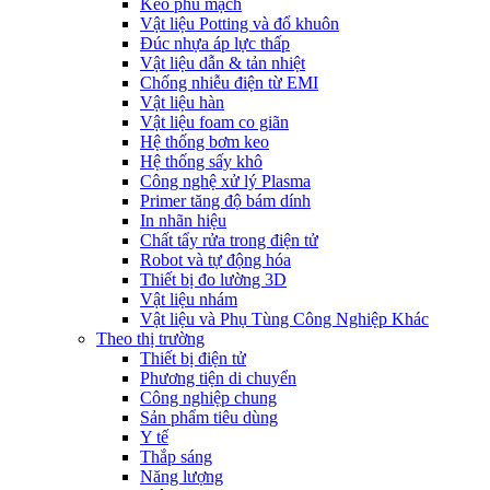
Keo phủ mạch
Vật liệu Potting và đổ khuôn
Đúc nhựa áp lực thấp
Vật liệu dẫn & tản nhiệt
Chống nhiễu điện từ EMI
Vật liệu hàn
Vật liệu foam co giãn
Hệ thống bơm keo
Hệ thống sấy khô
Công nghệ xử lý Plasma
Primer tăng độ bám dính
In nhãn hiệu
Chất tẩy rửa trong điện tử
Robot và tự động hóa
Thiết bị đo lường 3D
Vật liệu nhám
Vật liệu và Phụ Tùng Công Nghiệp Khác
Theo thị trường
Thiết bị điện tử
Phương tiện di chuyển
Công nghiệp chung
Sản phẩm tiêu dùng
Y tế
Thắp sáng
Năng lượng