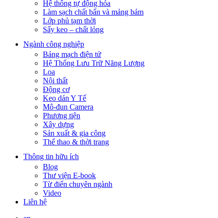
Hệ thống tự động hóa
Làm sạch chất bẩn và mảng bám
Lớp phủ tạm thời
Sấy keo – chất lỏng
Ngành công nghiệp
Bảng mạch điện tử
Hệ Thống Lưu Trữ Năng Lượng
Loa
Nội thất
Động cơ
Keo dán Y Tế
Mô-đun Camera
Phương tiện
Xây dựng
Sản xuất & gia công
Thể thao & thời trang
Thông tin hữu ích
Blog
Thư viện E-book
Từ điển chuyên ngành
Video
Liên hệ