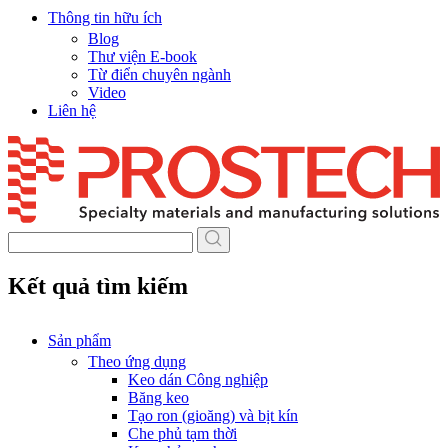
Thông tin hữu ích
Blog
Thư viện E-book
Từ điển chuyên ngành
Video
Liên hệ
Skip
to
content
Kết quả tìm kiếm
Sản phẩm
Theo ứng dụng
Keo dán Công nghiệp
Băng keo
Tạo ron (gioăng) và bịt kín
Che phủ tạm thời