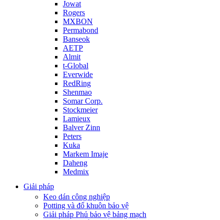
Jowat
Rogers
MXBON
Permabond
Banseok
AETP
Almit
t-Global
Everwide
RedRing
Shenmao
Somar Corp.
Stockmeier
Lamieux
Balver Zinn
Peters
Kuka
Markem Imaje
Daheng
Medmix
Giải pháp
Keo dán công nghiệp
Potting và đổ khuôn bảo vệ
Giải pháp Phủ bảo vệ bảng mạch