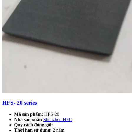
HFS- 20 series
Mã sản phẩm:
HFS-20
Nhà sản xuất:
Shenzhen HFC
Quy cách đóng gói:
Thời hạn sử dụng:
2 năm