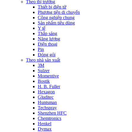
Theo thị trường
Thiết bị điện tử
Phương tiện di chuyển
Công nghiệp chung
Sản phẩm tiêu dùng
Y tế
Thắp sáng
Năng lượng
Điện thoại
Pin
Đóng gói
Theo nhà sản xuất
3M
Sulzer
Momentive
Bostik
H. B. Fuller
Hexagon
Gluditec
Huntsman
Techspray
Shenzhen HFC
Chemtronics
Henkel
Dymax