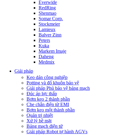
Everwide
RedRing
Shenmao
Somar Corp.
Stockmeier
Lamieux
Balver Zinn
Peters
Kuka
Markem Imaje
Daheng
Medmix
Giải pháp
Keo dán công nghiệp
Potting và đổ khuôn bảo vệ
Giải pháp Phủ bảo vệ bảng mạch
Đúc áp lực thấp
Bơm keo 2 thành phần
Che chắn điện từ EMI
Bơm keo một thành phần
Quản trị nhiệt
Xử lý bề mặt
Bảng mạch điện tử
Giải pháp Robot tự hành AGVs