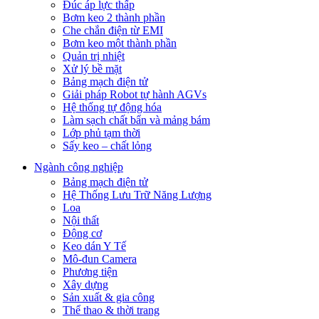
Đúc áp lực thấp
Bơm keo 2 thành phần
Che chắn điện từ EMI
Bơm keo một thành phần
Quản trị nhiệt
Xử lý bề mặt
Bảng mạch điện tử
Giải pháp Robot tự hành AGVs
Hệ thống tự động hóa
Làm sạch chất bẩn và mảng bám
Lớp phủ tạm thời
Sấy keo – chất lỏng
Ngành công nghiệp
Bảng mạch điện tử
Hệ Thống Lưu Trữ Năng Lượng
Loa
Nội thất
Động cơ
Keo dán Y Tế
Mô-đun Camera
Phương tiện
Xây dựng
Sản xuất & gia công
Thể thao & thời trang