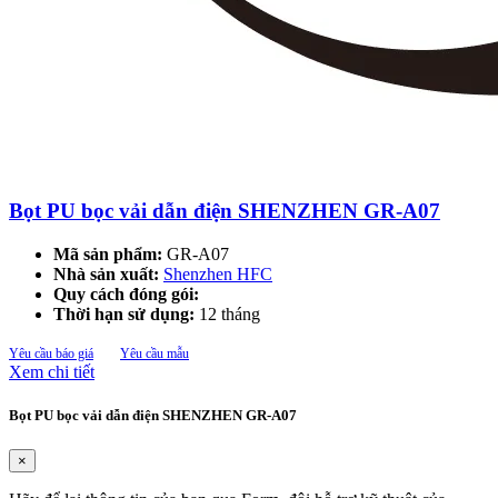
Bọt PU bọc vải dẫn điện SHENZHEN GR-A07
Mã sản phẩm:
GR-A07
Nhà sản xuất:
Shenzhen HFC
Quy cách đóng gói:
Thời hạn sử dụng:
12 tháng
Yêu cầu báo giá
Yêu cầu mẫu
Xem chi tiết
Bọt PU bọc vải dẫn điện SHENZHEN GR-A07
×