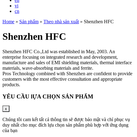
en
vi
cn
Home
»
Sản phẩm
»
Theo nhà sản xuất
»
Shenzhen HFC
Shenzhen HFC
Shenzhen HFC Co.,Ltd was established in May, 2003. An
enterprise focusing on integrated research and development,
manufacture and sales of EMI shielding materials, thermal interface
materials, wave-absorbing materials and ferrite.
Pros Technology combined with Shenzhen are confident to provide
customers with the most effective consultation and appropriate
products.
YÊU CẦU lỰA CHỌN SẢN PHẨM
x
Chúng tôi cam kết tất cả thông tin sẽ được bảo mật và chỉ phục vụ
duy nhất cho mục đích lựa chọn sản phẩm phù hợp với ứng dụng
của bạn