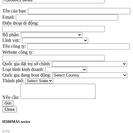
Tên của bạn:
Email:
Điện thoại di động:
Bộ phận:
Lĩnh vực:
Tên công ty:
Website công ty:
Quốc gia đặt trụ sở chính:
Loại hình kinh doanh:
Quốc gia đang hoạt động:
Thành phố:
Yêu cầu:
Close
H300MAS series