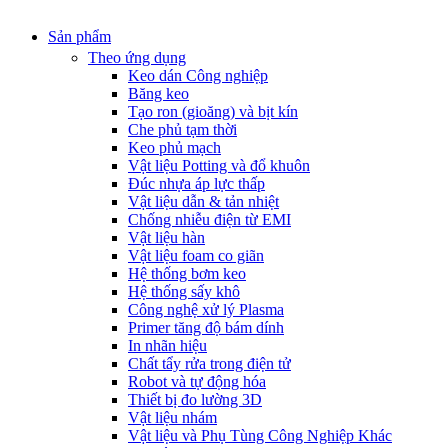
Sản phẩm
Theo ứng dụng
Keo dán Công nghiệp
Băng keo
Tạo ron (gioăng) và bịt kín
Che phủ tạm thời
Keo phủ mạch
Vật liệu Potting và đổ khuôn
Đúc nhựa áp lực thấp
Vật liệu dẫn & tản nhiệt
Chống nhiễu điện từ EMI
Vật liệu hàn
Vật liệu foam co giãn
Hệ thống bơm keo
Hệ thống sấy khô
Công nghệ xử lý Plasma
Primer tăng độ bám dính
In nhãn hiệu
Chất tẩy rửa trong điện tử
Robot và tự động hóa
Thiết bị đo lường 3D
Vật liệu nhám
Vật liệu và Phụ Tùng Công Nghiệp Khác