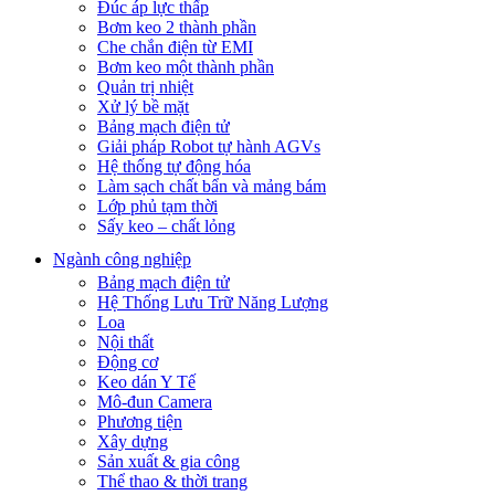
Đúc áp lực thấp
Bơm keo 2 thành phần
Che chắn điện từ EMI
Bơm keo một thành phần
Quản trị nhiệt
Xử lý bề mặt
Bảng mạch điện tử
Giải pháp Robot tự hành AGVs
Hệ thống tự động hóa
Làm sạch chất bẩn và mảng bám
Lớp phủ tạm thời
Sấy keo – chất lỏng
Ngành công nghiệp
Bảng mạch điện tử
Hệ Thống Lưu Trữ Năng Lượng
Loa
Nội thất
Động cơ
Keo dán Y Tế
Mô-đun Camera
Phương tiện
Xây dựng
Sản xuất & gia công
Thể thao & thời trang