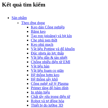
Kết quả tìm kiếm
Sản phẩm
Theo ứng dụng
Keo dán Công nghiệp
Băng keo
Tạo ron (gioăng) và bịt kín
Che phủ tạm thời
Keo phủ mạch
Vật liệu Potting và đổ khuôn
Đúc nhựa áp lực thấp
Vật liệu dẫn & tản nhiệt
Chống nhiễu điện từ EMI
Vật liệu hàn
Vật liệu foam co giãn
Hệ thống bơm keo
Hệ thống sấy khô
Công nghệ xử lý Plasma
Primer tăng độ bám dính
In nhãn hiệu
Chất tẩy rửa trong điện tử
Robot và tự động hóa
Thiết bị đo lường 3D