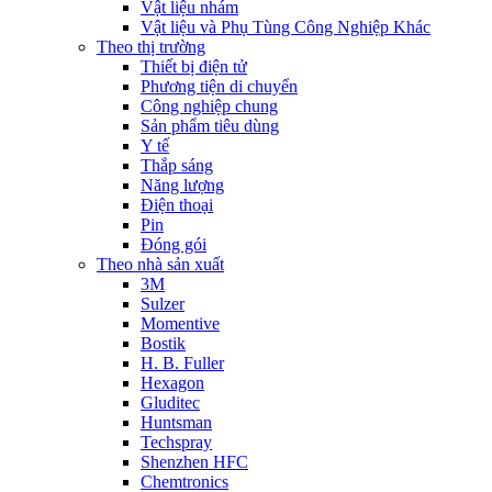
Vật liệu nhám
Vật liệu và Phụ Tùng Công Nghiệp Khác
Theo thị trường
Thiết bị điện tử
Phương tiện di chuyển
Công nghiệp chung
Sản phẩm tiêu dùng
Y tế
Thắp sáng
Năng lượng
Điện thoại
Pin
Đóng gói
Theo nhà sản xuất
3M
Sulzer
Momentive
Bostik
H. B. Fuller
Hexagon
Gluditec
Huntsman
Techspray
Shenzhen HFC
Chemtronics