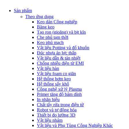
Sản phẩm
Theo ứng dụng
Keo dán Công nghiệp
Băng keo
Tạo ron (gioăng) và bịt kín
Che phủ tạm thời
Keo phủ mạch
Vật liệu Potting và đổ khuôn
Đúc nhựa áp lực thấp
Vật liệu dẫn & tản nhiệt
Chống nhiễu điện từ EMI
Vật liệu hàn
Vật liệu foam co giãn
Hệ thống bơm keo
Hệ thống sấy khô
Công nghệ xử lý Plasma
Primer tăng độ bám dính
In nhãn hiệu
Chất tẩy rửa trong điện tử
Robot và tự động hóa
Thiết bị đo lường 3D
Vật liệu nhám
Vật liệu và Phụ Tùng Công Nghiệp Khác