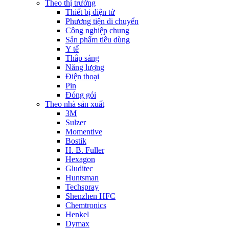
Theo thị trường
Thiết bị điện tử
Phương tiện di chuyển
Công nghiệp chung
Sản phẩm tiêu dùng
Y tế
Thắp sáng
Năng lượng
Điện thoại
Pin
Đóng gói
Theo nhà sản xuất
3M
Sulzer
Momentive
Bostik
H. B. Fuller
Hexagon
Gluditec
Huntsman
Techspray
Shenzhen HFC
Chemtronics
Henkel
Dymax