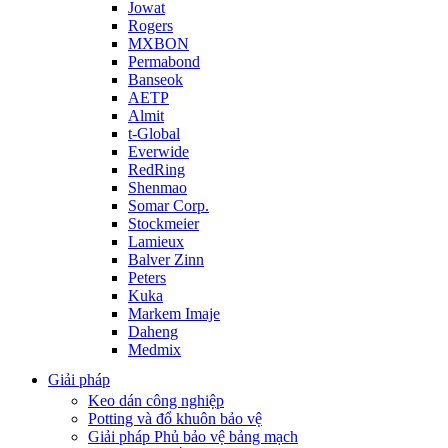
Jowat
Rogers
MXBON
Permabond
Banseok
AETP
Almit
t-Global
Everwide
RedRing
Shenmao
Somar Corp.
Stockmeier
Lamieux
Balver Zinn
Peters
Kuka
Markem Imaje
Daheng
Medmix
Giải pháp
Keo dán công nghiệp
Potting và đổ khuôn bảo vệ
Giải pháp Phủ bảo vệ bảng mạch