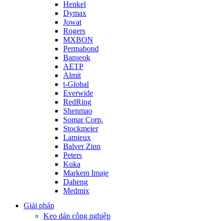
Henkel
Dymax
Jowat
Rogers
MXBON
Permabond
Banseok
AETP
Almit
t-Global
Everwide
RedRing
Shenmao
Somar Corp.
Stockmeier
Lamieux
Balver Zinn
Peters
Kuka
Markem Imaje
Daheng
Medmix
Giải pháp
Keo dán công nghiệp