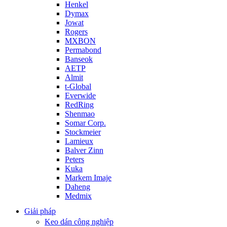
Henkel
Dymax
Jowat
Rogers
MXBON
Permabond
Banseok
AETP
Almit
t-Global
Everwide
RedRing
Shenmao
Somar Corp.
Stockmeier
Lamieux
Balver Zinn
Peters
Kuka
Markem Imaje
Daheng
Medmix
Giải pháp
Keo dán công nghiệp