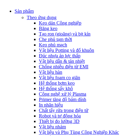
Sản phẩm
Theo ứng dụng
Keo dán Công nghiệp
Băng keo
Tạo ron (gioăng) và bịt kín
Che phủ tạm thời
Keo phủ mạch
Vật liệu Potting và đổ khuôn
Đúc nhựa áp lực thấp
Vật liệu dẫn & tản nhiệt
Chống nhiễu điện từ EMI
Vật liệu hàn
Vật liệu foam co giãn
Hệ thống bơm keo
Hệ thống sấy khô
Công nghệ xử lý Plasma
Primer tăng độ bám dính
In nhãn hiệu
Chất tẩy rửa trong điện tử
Robot và tự động hóa
Thiết bị đo lường 3D
Vật liệu nhám
Vật liệu và Phụ Tùng Công Nghiệp Khác