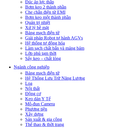
Đúc áp lực thấp
Bơm keo 2 thành phần
Che chắn điện từ EMI
Bơm keo một thành phần
Quản trị nhiệt
Xử lý bề mặt
Bảng mạch điện tử
Giải pháp Robot tự hành AGVs
Hệ thống tự động hóa
Làm sạch chất bẩn và mảng bám
Lớp phủ tạm thời
Sấy keo – chất lỏng
Ngành công nghiệp
Bảng mạch điện tử
Hệ Thống Lưu Trữ Năng Lượng
Loa
Nội thất
Động cơ
Keo dán Y Tế
Mô-đun Camera
Phương tiện
Xây dựng
Sản xuất & gia công
Thể thao & thời trang