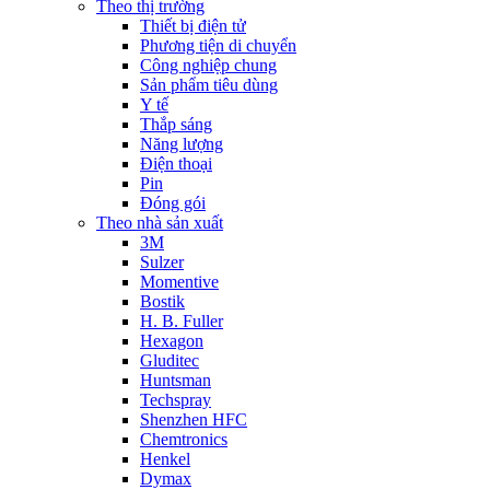
Theo thị trường
Thiết bị điện tử
Phương tiện di chuyển
Công nghiệp chung
Sản phẩm tiêu dùng
Y tế
Thắp sáng
Năng lượng
Điện thoại
Pin
Đóng gói
Theo nhà sản xuất
3M
Sulzer
Momentive
Bostik
H. B. Fuller
Hexagon
Gluditec
Huntsman
Techspray
Shenzhen HFC
Chemtronics
Henkel
Dymax