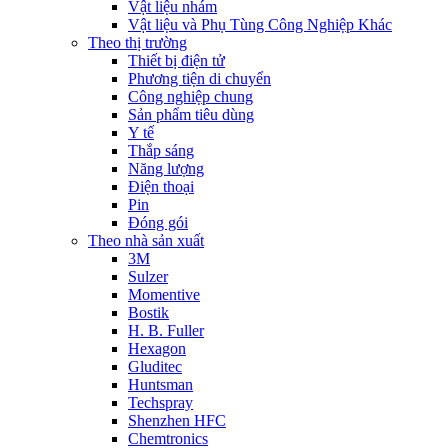
Vật liệu nhám
Vật liệu và Phụ Tùng Công Nghiệp Khác
Theo thị trường
Thiết bị điện tử
Phương tiện di chuyển
Công nghiệp chung
Sản phẩm tiêu dùng
Y tế
Thắp sáng
Năng lượng
Điện thoại
Pin
Đóng gói
Theo nhà sản xuất
3M
Sulzer
Momentive
Bostik
H. B. Fuller
Hexagon
Gluditec
Huntsman
Techspray
Shenzhen HFC
Chemtronics