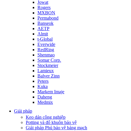
Jowat
Rogers
MXBON
Permabond
Banseok
AETP
Almit
t-Global
Everwide
RedRing
Shenmao
Somar Corp.
Stockmeier
Lamieux
Balver Zinn
Peters
Kuka
Markem Imaje
Daheng
Medmix
Giải pháp
Keo dán công nghiệp
Potting và đổ khuôn bảo vệ
Giải pháp Phủ bảo vệ bảng mạch