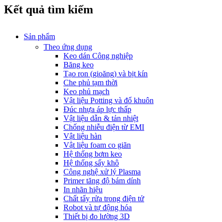
Kết quả tìm kiếm
Sản phẩm
Theo ứng dụng
Keo dán Công nghiệp
Băng keo
Tạo ron (gioăng) và bịt kín
Che phủ tạm thời
Keo phủ mạch
Vật liệu Potting và đổ khuôn
Đúc nhựa áp lực thấp
Vật liệu dẫn & tản nhiệt
Chống nhiễu điện từ EMI
Vật liệu hàn
Vật liệu foam co giãn
Hệ thống bơm keo
Hệ thống sấy khô
Công nghệ xử lý Plasma
Primer tăng độ bám dính
In nhãn hiệu
Chất tẩy rửa trong điện tử
Robot và tự động hóa
Thiết bị đo lường 3D