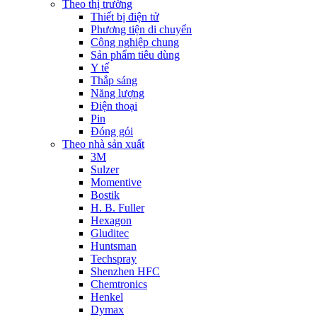
Theo thị trường
Thiết bị điện tử
Phương tiện di chuyển
Công nghiệp chung
Sản phẩm tiêu dùng
Y tế
Thắp sáng
Năng lượng
Điện thoại
Pin
Đóng gói
Theo nhà sản xuất
3M
Sulzer
Momentive
Bostik
H. B. Fuller
Hexagon
Gluditec
Huntsman
Techspray
Shenzhen HFC
Chemtronics
Henkel
Dymax