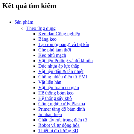
Kết quả tìm kiếm
Sản phẩm
Theo ứng dụng
Keo dán Công nghiệp
Băng keo
Tạo ron (gioăng) và bịt kín
Che phủ tạm thời
Keo phủ mạch
Vật liệu Potting và đổ khuôn
Đúc nhựa áp lực thấp
Vật liệu dẫn & tản nhiệt
Chống nhiễu điện từ EMI
Vật liệu hàn
Vật liệu foam co giãn
Hệ thống bơm keo
Hệ thống sấy khô
Công nghệ xử lý Plasma
Primer tăng độ bám dính
In nhãn hiệu
Chất tẩy rửa trong điện tử
Robot và tự động hóa
Thiết bị đo lường 3D