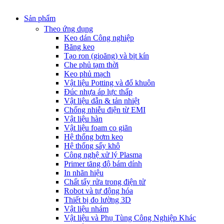
Sản phẩm
Theo ứng dụng
Keo dán Công nghiệp
Băng keo
Tạo ron (gioăng) và bịt kín
Che phủ tạm thời
Keo phủ mạch
Vật liệu Potting và đổ khuôn
Đúc nhựa áp lực thấp
Vật liệu dẫn & tản nhiệt
Chống nhiễu điện từ EMI
Vật liệu hàn
Vật liệu foam co giãn
Hệ thống bơm keo
Hệ thống sấy khô
Công nghệ xử lý Plasma
Primer tăng độ bám dính
In nhãn hiệu
Chất tẩy rửa trong điện tử
Robot và tự động hóa
Thiết bị đo lường 3D
Vật liệu nhám
Vật liệu và Phụ Tùng Công Nghiệp Khác