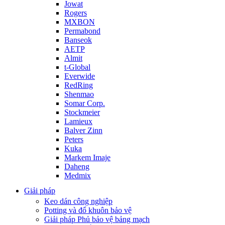
Jowat
Rogers
MXBON
Permabond
Banseok
AETP
Almit
t-Global
Everwide
RedRing
Shenmao
Somar Corp.
Stockmeier
Lamieux
Balver Zinn
Peters
Kuka
Markem Imaje
Daheng
Medmix
Giải pháp
Keo dán công nghiệp
Potting và đổ khuôn bảo vệ
Giải pháp Phủ bảo vệ bảng mạch