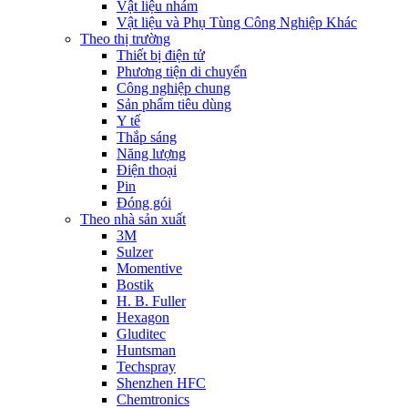
Vật liệu nhám
Vật liệu và Phụ Tùng Công Nghiệp Khác
Theo thị trường
Thiết bị điện tử
Phương tiện di chuyển
Công nghiệp chung
Sản phẩm tiêu dùng
Y tế
Thắp sáng
Năng lượng
Điện thoại
Pin
Đóng gói
Theo nhà sản xuất
3M
Sulzer
Momentive
Bostik
H. B. Fuller
Hexagon
Gluditec
Huntsman
Techspray
Shenzhen HFC
Chemtronics