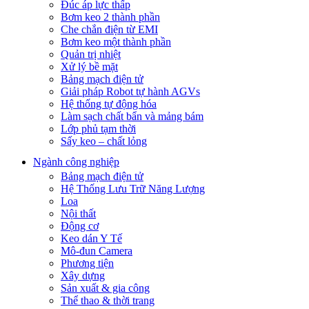
Đúc áp lực thấp
Bơm keo 2 thành phần
Che chắn điện từ EMI
Bơm keo một thành phần
Quản trị nhiệt
Xử lý bề mặt
Bảng mạch điện tử
Giải pháp Robot tự hành AGVs
Hệ thống tự động hóa
Làm sạch chất bẩn và mảng bám
Lớp phủ tạm thời
Sấy keo – chất lỏng
Ngành công nghiệp
Bảng mạch điện tử
Hệ Thống Lưu Trữ Năng Lượng
Loa
Nội thất
Động cơ
Keo dán Y Tế
Mô-đun Camera
Phương tiện
Xây dựng
Sản xuất & gia công
Thể thao & thời trang