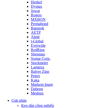
Henkel
Dymax
Jowat
Rogers
MXBON
Permabond
Banseok
AETP
Almit
t-Global
Everwide
RedRing
Shenmao
Somar Corp.
Stockmeier
Lamieux
Balver Zinn
Peters
Kuka
Markem Imaje
Daheng
Medmix
Giải pháp
Keo dán công nghiệp