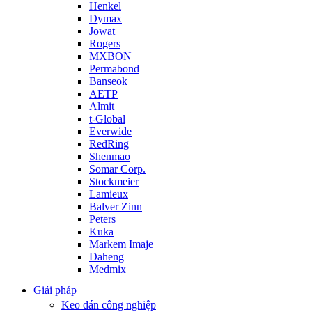
Henkel
Dymax
Jowat
Rogers
MXBON
Permabond
Banseok
AETP
Almit
t-Global
Everwide
RedRing
Shenmao
Somar Corp.
Stockmeier
Lamieux
Balver Zinn
Peters
Kuka
Markem Imaje
Daheng
Medmix
Giải pháp
Keo dán công nghiệp