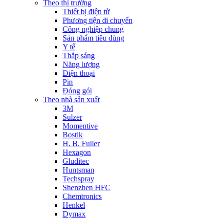
Theo thị trường
Thiết bị điện tử
Phương tiện di chuyển
Công nghiệp chung
Sản phẩm tiêu dùng
Y tế
Thắp sáng
Năng lượng
Điện thoại
Pin
Đóng gói
Theo nhà sản xuất
3M
Sulzer
Momentive
Bostik
H. B. Fuller
Hexagon
Gluditec
Huntsman
Techspray
Shenzhen HFC
Chemtronics
Henkel
Dymax