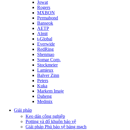
Jowat
Rogers
MXBON
Permabond
Banseok
AETP
Almit
t-Global
Everwide
RedRing
Shenmao
Somar Corp.
Stockmeier
Lamieux
Balver Zinn
Peters
Kuka
Markem Imaje
Daheng
Medmix
Giải pháp
Keo dán công nghiệp
Potting và đổ khuôn bảo vệ
Giải pháp Phủ bảo vệ bảng mạch