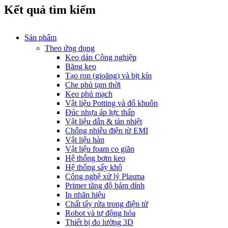
Kết quả tìm kiếm
Sản phẩm
Theo ứng dụng
Keo dán Công nghiệp
Băng keo
Tạo ron (gioăng) và bịt kín
Che phủ tạm thời
Keo phủ mạch
Vật liệu Potting và đổ khuôn
Đúc nhựa áp lực thấp
Vật liệu dẫn & tản nhiệt
Chống nhiễu điện từ EMI
Vật liệu hàn
Vật liệu foam co giãn
Hệ thống bơm keo
Hệ thống sấy khô
Công nghệ xử lý Plasma
Primer tăng độ bám dính
In nhãn hiệu
Chất tẩy rửa trong điện tử
Robot và tự động hóa
Thiết bị đo lường 3D