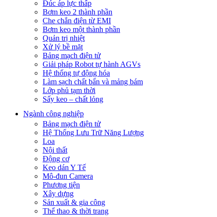
Đúc áp lực thấp
Bơm keo 2 thành phần
Che chắn điện từ EMI
Bơm keo một thành phần
Quản trị nhiệt
Xử lý bề mặt
Bảng mạch điện tử
Giải pháp Robot tự hành AGVs
Hệ thống tự động hóa
Làm sạch chất bẩn và mảng bám
Lớp phủ tạm thời
Sấy keo – chất lỏng
Ngành công nghiệp
Bảng mạch điện tử
Hệ Thống Lưu Trữ Năng Lượng
Loa
Nội thất
Động cơ
Keo dán Y Tế
Mô-đun Camera
Phương tiện
Xây dựng
Sản xuất & gia công
Thể thao & thời trang