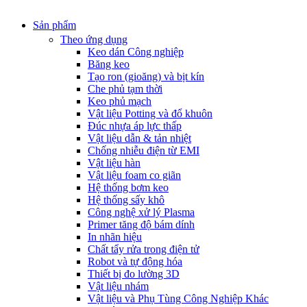
Sản phẩm
Theo ứng dụng
Keo dán Công nghiệp
Băng keo
Tạo ron (gioăng) và bịt kín
Che phủ tạm thời
Keo phủ mạch
Vật liệu Potting và đổ khuôn
Đúc nhựa áp lực thấp
Vật liệu dẫn & tản nhiệt
Chống nhiễu điện từ EMI
Vật liệu hàn
Vật liệu foam co giãn
Hệ thống bơm keo
Hệ thống sấy khô
Công nghệ xử lý Plasma
Primer tăng độ bám dính
In nhãn hiệu
Chất tẩy rửa trong điện tử
Robot và tự động hóa
Thiết bị đo lường 3D
Vật liệu nhám
Vật liệu và Phụ Tùng Công Nghiệp Khác