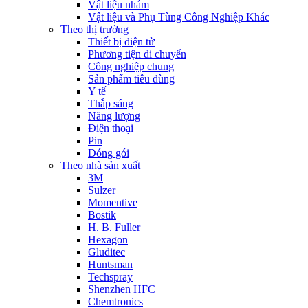
Vật liệu nhám
Vật liệu và Phụ Tùng Công Nghiệp Khác
Theo thị trường
Thiết bị điện tử
Phương tiện di chuyển
Công nghiệp chung
Sản phẩm tiêu dùng
Y tế
Thắp sáng
Năng lượng
Điện thoại
Pin
Đóng gói
Theo nhà sản xuất
3M
Sulzer
Momentive
Bostik
H. B. Fuller
Hexagon
Gluditec
Huntsman
Techspray
Shenzhen HFC
Chemtronics