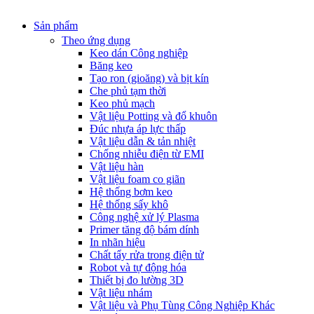
Sản phẩm
Theo ứng dụng
Keo dán Công nghiệp
Băng keo
Tạo ron (gioăng) và bịt kín
Che phủ tạm thời
Keo phủ mạch
Vật liệu Potting và đổ khuôn
Đúc nhựa áp lực thấp
Vật liệu dẫn & tản nhiệt
Chống nhiễu điện từ EMI
Vật liệu hàn
Vật liệu foam co giãn
Hệ thống bơm keo
Hệ thống sấy khô
Công nghệ xử lý Plasma
Primer tăng độ bám dính
In nhãn hiệu
Chất tẩy rửa trong điện tử
Robot và tự động hóa
Thiết bị đo lường 3D
Vật liệu nhám
Vật liệu và Phụ Tùng Công Nghiệp Khác