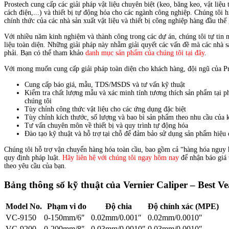
Prostech cung cấp các giải pháp vật liệu chuyên biệt (keo, băng keo, vật liệu t
cách điện,...) và thiết bị tự động hóa cho các ngành công nghiệp. Chúng tôi h
chính thức của các nhà sản xuất vật liệu và thiết bị công nghiệp hàng đầu thế 
Với nhiều năm kinh nghiệm và thành công trong các dự án, chúng tôi tự tin 
liệu toàn diện. Những giải pháp này nhằm giải quyết các vấn đề mà các nhà 
phải. Bạn có thể tham khảo
danh mục sản phẩm của chúng tôi tại đây
.
Với mong muốn cung cấp giải pháp toàn diện cho khách hàng, đội ngũ của Pr
Cung cấp báo giá, mẫu, TDS/MSDS và tư vấn kỹ thuật
Kiểm tra chất lượng mẫu và xác minh tính tương thích sản phẩm tại p
chúng tôi
Tùy chỉnh công thức vật liệu cho các ứng dụng đặc biệt
Tùy chỉnh kích thước, số lượng và bao bì sản phẩm theo nhu cầu của 
Tư vấn chuyên môn về thiết bị và quy trình tự động hóa
Đào tạo kỹ thuật và hỗ trợ tại chỗ để đảm bảo sử dụng sản phẩm hiệu
Chúng tôi hỗ trợ vận chuyển hàng hóa toàn cầu, bao gồm cả “hàng hóa nguy 
quy định pháp luật.
Hãy liên hệ với chúng tôi ngay hôm nay
để nhận báo giá 
theo yêu cầu của bạn.
Bảng thông số kỹ thuật của Vernier Caliper – Best Ve
Model No.
Phạm vi đo
Độ chia
Độ chính xác (MPE)
VC-9150
0-150mm/6″
0.02mm/0.001″
0.02mm/0.0010″
VC-9200
0-200mm/8″
0.03mm/0.0010″
0.03mm/0.0010″