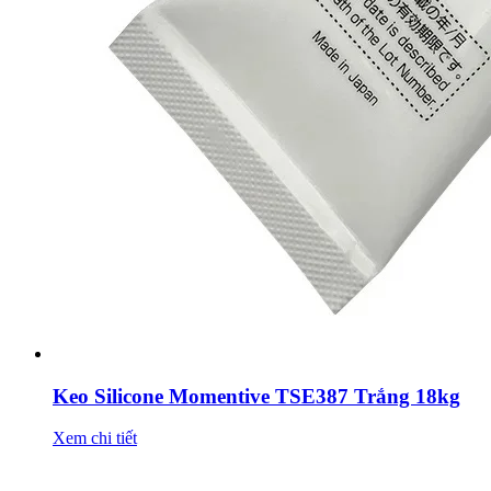
Keo Silicone Momentive TSE387 Trắng 18kg
Xem chi tiết