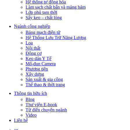
Hệ thống tự động hóa
Làm sạch chất bẩn và mảng bám
Lớp phủ tạm thời
Sấy keo – chất lỏng
Ngành công nghiệp
Bảng mạch điện tử
Hệ Thống Lưu Trữ Năng Lượng
Loa
Nội thất
Động cơ
Keo dán Y Tế
Mô-đun Camera
Phương tiện
Xây dựng
Sản xuất & gia công
Thể thao & thời trang
Thông tin hữu ích
Blog
Thư viện E-book
Từ điển chuyên ngành
Video
Liên hệ