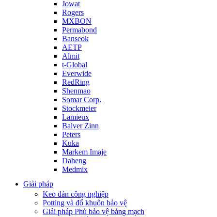
Jowat
Rogers
MXBON
Permabond
Banseok
AETP
Almit
t-Global
Everwide
RedRing
Shenmao
Somar Corp.
Stockmeier
Lamieux
Balver Zinn
Peters
Kuka
Markem Imaje
Daheng
Medmix
Giải pháp
Keo dán công nghiệp
Potting và đổ khuôn bảo vệ
Giải pháp Phủ bảo vệ bảng mạch