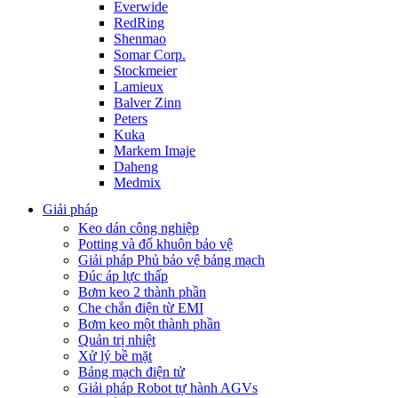
Everwide
RedRing
Shenmao
Somar Corp.
Stockmeier
Lamieux
Balver Zinn
Peters
Kuka
Markem Imaje
Daheng
Medmix
Giải pháp
Keo dán công nghiệp
Potting và đổ khuôn bảo vệ
Giải pháp Phủ bảo vệ bảng mạch
Đúc áp lực thấp
Bơm keo 2 thành phần
Che chắn điện từ EMI
Bơm keo một thành phần
Quản trị nhiệt
Xử lý bề mặt
Bảng mạch điện tử
Giải pháp Robot tự hành AGVs