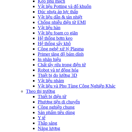
Keo phủ mạch
Vật liệu Potting và đổ khuôn
Đúc nhựa áp lực thấp
Vật liệu dẫn & tản nhiệt
Chống nhiễu điện từ EMI
Vật liệu hàn
Vật liệu foam co giãn
Hệ thống bơm keo
Hệ thống sấy khô
Công nghệ xử lý Plasma
Primer tăng độ bám dính
In nhãn hiệu
Chất tẩy rửa trong điện tử
Robot và tự động hóa
Thiết bị đo lường 3D
Vật liệu nhám
Vật liệu và Phụ Tùng Công Nghiệp Khác
Theo thị trường
Thiết bị điện tử
Phương tiện di chuyển
Công nghiệp chung
Sản phẩm tiêu dùng
Y tế
Thắp sáng
Năng lượng