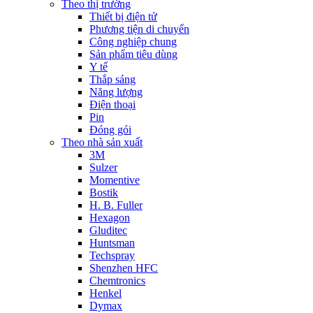
Theo thị trường
Thiết bị điện tử
Phương tiện di chuyển
Công nghiệp chung
Sản phẩm tiêu dùng
Y tế
Thắp sáng
Năng lượng
Điện thoại
Pin
Đóng gói
Theo nhà sản xuất
3M
Sulzer
Momentive
Bostik
H. B. Fuller
Hexagon
Gluditec
Huntsman
Techspray
Shenzhen HFC
Chemtronics
Henkel
Dymax