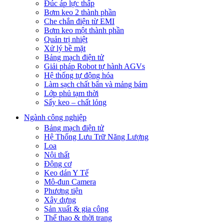
Đúc áp lực thấp
Bơm keo 2 thành phần
Che chắn điện từ EMI
Bơm keo một thành phần
Quản trị nhiệt
Xử lý bề mặt
Bảng mạch điện tử
Giải pháp Robot tự hành AGVs
Hệ thống tự động hóa
Làm sạch chất bẩn và mảng bám
Lớp phủ tạm thời
Sấy keo – chất lỏng
Ngành công nghiệp
Bảng mạch điện tử
Hệ Thống Lưu Trữ Năng Lượng
Loa
Nội thất
Động cơ
Keo dán Y Tế
Mô-đun Camera
Phương tiện
Xây dựng
Sản xuất & gia công
Thể thao & thời trang