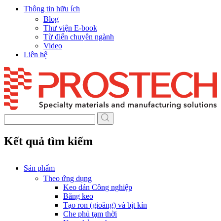
Thông tin hữu ích
Blog
Thư viện E-book
Từ điển chuyên ngành
Video
Liên hệ
Skip
to
content
Kết quả tìm kiếm
Sản phẩm
Theo ứng dụng
Keo dán Công nghiệp
Băng keo
Tạo ron (gioăng) và bịt kín
Che phủ tạm thời