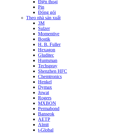
Điện thoại
Pin
Đóng gói
Theo nhà sản xuất
3M
Sulzer
Momentive
Bostik
H. B. Fuller
Hexagon
Gluditec
Huntsman
Techspray
Shenzhen HFC
Chemtronics
Henkel
Dymax
Jowat
Rogers
MXBON
Permabond
Banseok
AETP
Almit
t-Global