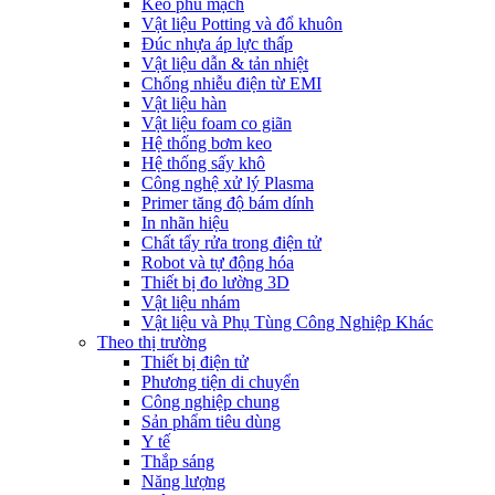
Keo phủ mạch
Vật liệu Potting và đổ khuôn
Đúc nhựa áp lực thấp
Vật liệu dẫn & tản nhiệt
Chống nhiễu điện từ EMI
Vật liệu hàn
Vật liệu foam co giãn
Hệ thống bơm keo
Hệ thống sấy khô
Công nghệ xử lý Plasma
Primer tăng độ bám dính
In nhãn hiệu
Chất tẩy rửa trong điện tử
Robot và tự động hóa
Thiết bị đo lường 3D
Vật liệu nhám
Vật liệu và Phụ Tùng Công Nghiệp Khác
Theo thị trường
Thiết bị điện tử
Phương tiện di chuyển
Công nghiệp chung
Sản phẩm tiêu dùng
Y tế
Thắp sáng
Năng lượng