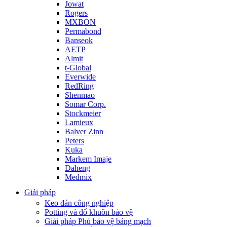
Jowat
Rogers
MXBON
Permabond
Banseok
AETP
Almit
t-Global
Everwide
RedRing
Shenmao
Somar Corp.
Stockmeier
Lamieux
Balver Zinn
Peters
Kuka
Markem Imaje
Daheng
Medmix
Giải pháp
Keo dán công nghiệp
Potting và đổ khuôn bảo vệ
Giải pháp Phủ bảo vệ bảng mạch