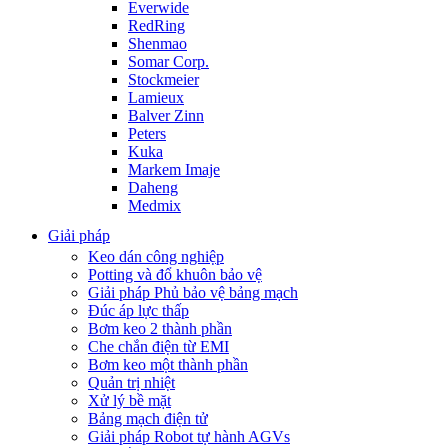
Everwide
RedRing
Shenmao
Somar Corp.
Stockmeier
Lamieux
Balver Zinn
Peters
Kuka
Markem Imaje
Daheng
Medmix
Giải pháp
Keo dán công nghiệp
Potting và đổ khuôn bảo vệ
Giải pháp Phủ bảo vệ bảng mạch
Đúc áp lực thấp
Bơm keo 2 thành phần
Che chắn điện từ EMI
Bơm keo một thành phần
Quản trị nhiệt
Xử lý bề mặt
Bảng mạch điện tử
Giải pháp Robot tự hành AGVs