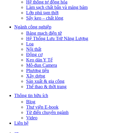
Hệ thống tự động hóa
Làm sạch chất bẩn và mảng bám
Lớp phủ tạm thời
Sấy keo – chất lỏng
Ngành công nghiệp
Bảng mạch điện tử
Hệ Thống Lưu Trữ Năng Lượng
Loa
Nội thất
Động cơ
Keo dán Y Tế
Mô-đun Camera
Phương tiện
Xây dựng
Sản xuất & gia công
Thể thao & thời trang
Thông tin hữu ích
Blog
Thư viện E-book
Từ điển chuyên ngành
Video
Liên hệ