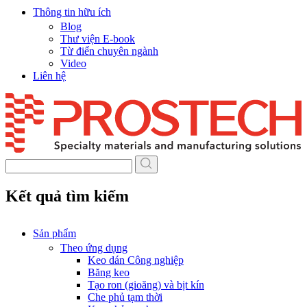
Thông tin hữu ích
Blog
Thư viện E-book
Từ điển chuyên ngành
Video
Liên hệ
Skip
to
content
Kết quả tìm kiếm
Sản phẩm
Theo ứng dụng
Keo dán Công nghiệp
Băng keo
Tạo ron (gioăng) và bịt kín
Che phủ tạm thời