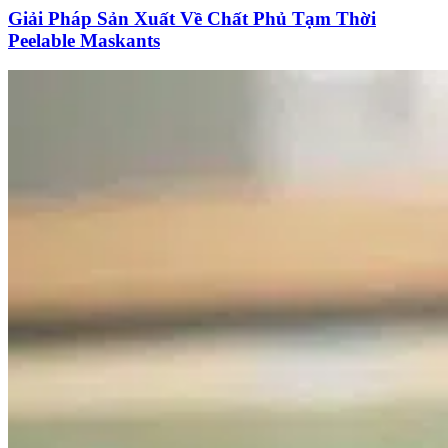
Giải Pháp Sản Xuất Về Chất Phủ Tạm Thời
Peelable Maskants