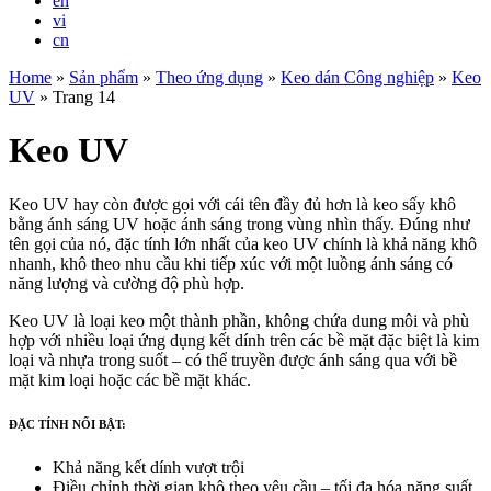
en
vi
cn
Home
»
Sản phẩm
»
Theo ứng dụng
»
Keo dán Công nghiệp
»
Keo
UV
»
Trang 14
Keo UV
Keo UV hay còn được gọi với cái tên đầy đủ hơn là keo sấy khô
bằng ánh sáng UV hoặc ánh sáng trong vùng nhìn thấy. Đúng như
tên gọi của nó, đặc tính lớn nhất của keo UV chính là khả năng khô
nhanh, khô theo nhu cầu khi tiếp xúc với một luồng ánh sáng có
năng lượng và cường độ phù hợp.
Keo UV là loại keo một thành phần, không chứa dung môi và phù
hợp với nhiều loại ứng dụng kết dính trên các bề mặt đặc biệt là kim
loại và nhựa trong suốt – có thể truyền được ánh sáng qua với bề
mặt kim loại hoặc các bề mặt khác.
ĐẶC TÍNH NỔI BẬT:
Khả năng kết dính vượt trội
Điều chỉnh thời gian khô theo yêu cầu – tối đa hóa năng suất