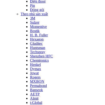
Điện thoại
Pin
Đóng gói
Theo nhà sản xuất
3M
Sulzer
Momentive
Bostik
H. B. Fuller
Hexagon
Gluditec
Huntsman
Techspray
Shenzhen HFC
Chemtronics
Henkel
Dymax
Jowat
Rogers
MXBON
Permabond
Banseok
AETP
Almit
t-Global