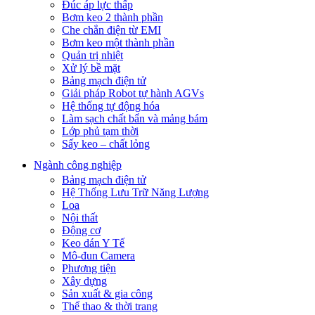
Đúc áp lực thấp
Bơm keo 2 thành phần
Che chắn điện từ EMI
Bơm keo một thành phần
Quản trị nhiệt
Xử lý bề mặt
Bảng mạch điện tử
Giải pháp Robot tự hành AGVs
Hệ thống tự động hóa
Làm sạch chất bẩn và mảng bám
Lớp phủ tạm thời
Sấy keo – chất lỏng
Ngành công nghiệp
Bảng mạch điện tử
Hệ Thống Lưu Trữ Năng Lượng
Loa
Nội thất
Động cơ
Keo dán Y Tế
Mô-đun Camera
Phương tiện
Xây dựng
Sản xuất & gia công
Thể thao & thời trang