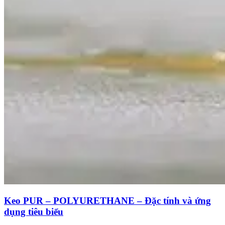
Keo PUR – POLYURETHANE – Đặc tính và ứng
dụng tiêu biểu