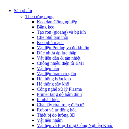
Sản phẩm
Theo ứng dụng
Keo dán Công nghiệp
Băng keo
Tạo ron (gioăng) và bịt kín
Che phủ tạm thời
Keo phủ mạch
Vật liệu Potting và đổ khuôn
Đúc nhựa áp lực thấp
Vật liệu dẫn & tản nhiệt
Chống nhiễu điện từ EMI
Vật liệu hàn
Vật liệu foam co giãn
Hệ thống bơm keo
Hệ thống sấy khô
Công nghệ xử lý Plasma
Primer tăng độ bám dính
In nhãn hiệu
Chất tẩy rửa trong điện tử
Robot và tự động hóa
Thiết bị đo lường 3D
Vật liệu nhám
Vật liệu và Phụ Tùng Công Nghiệp Khác