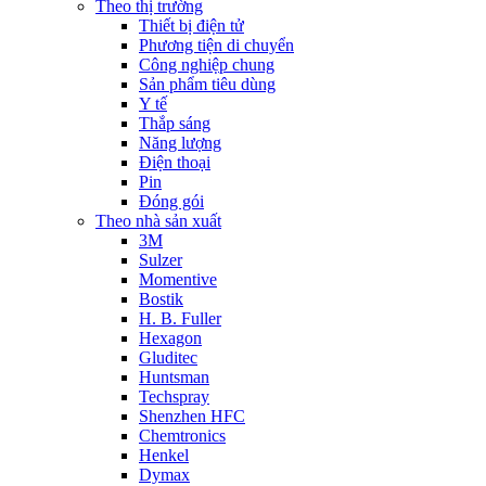
Theo thị trường
Thiết bị điện tử
Phương tiện di chuyển
Công nghiệp chung
Sản phẩm tiêu dùng
Y tế
Thắp sáng
Năng lượng
Điện thoại
Pin
Đóng gói
Theo nhà sản xuất
3M
Sulzer
Momentive
Bostik
H. B. Fuller
Hexagon
Gluditec
Huntsman
Techspray
Shenzhen HFC
Chemtronics
Henkel
Dymax