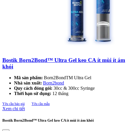
Bostik Born2Bond™ Ultra Gel keo CA ít mùi ít ám
khói
Mã sản phẩm:
Born2BondTM Ultra Gel
Nhà sản xuất:
Born2bond
Quy cách đóng gói:
30cc & 300cc Syringe
Thời hạn sử dụng:
12 tháng
Yêu cầu báo giá
Yêu cầu mẫu
Xem chi tiết
Bostik Born2Bond™ Ultra Gel keo CA ít mùi ít ám khói