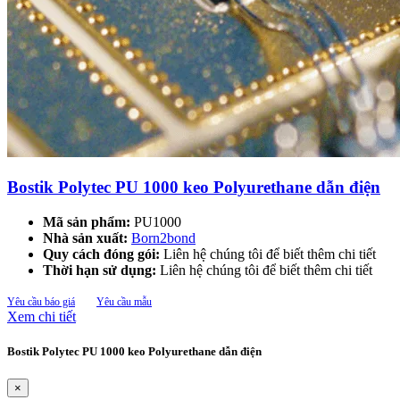
Bostik Polytec PU 1000 keo Polyurethane dẫn điện
Mã sản phẩm:
PU1000
Nhà sản xuất:
Born2bond
Quy cách đóng gói:
Liên hệ chúng tôi để biết thêm chi tiết
Thời hạn sử dụng:
Liên hệ chúng tôi để biết thêm chi tiết
Yêu cầu báo giá
Yêu cầu mẫu
Xem chi tiết
Bostik Polytec PU 1000 keo Polyurethane dẫn điện
×