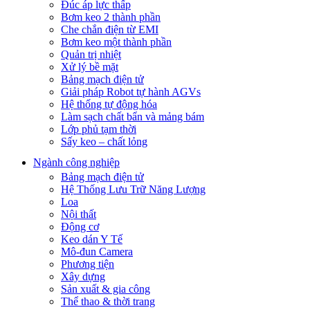
Đúc áp lực thấp
Bơm keo 2 thành phần
Che chắn điện từ EMI
Bơm keo một thành phần
Quản trị nhiệt
Xử lý bề mặt
Bảng mạch điện tử
Giải pháp Robot tự hành AGVs
Hệ thống tự động hóa
Làm sạch chất bẩn và mảng bám
Lớp phủ tạm thời
Sấy keo – chất lỏng
Ngành công nghiệp
Bảng mạch điện tử
Hệ Thống Lưu Trữ Năng Lượng
Loa
Nội thất
Động cơ
Keo dán Y Tế
Mô-đun Camera
Phương tiện
Xây dựng
Sản xuất & gia công
Thể thao & thời trang