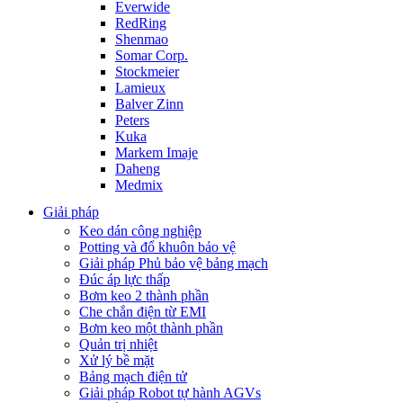
Everwide
RedRing
Shenmao
Somar Corp.
Stockmeier
Lamieux
Balver Zinn
Peters
Kuka
Markem Imaje
Daheng
Medmix
Giải pháp
Keo dán công nghiệp
Potting và đổ khuôn bảo vệ
Giải pháp Phủ bảo vệ bảng mạch
Đúc áp lực thấp
Bơm keo 2 thành phần
Che chắn điện từ EMI
Bơm keo một thành phần
Quản trị nhiệt
Xử lý bề mặt
Bảng mạch điện tử
Giải pháp Robot tự hành AGVs