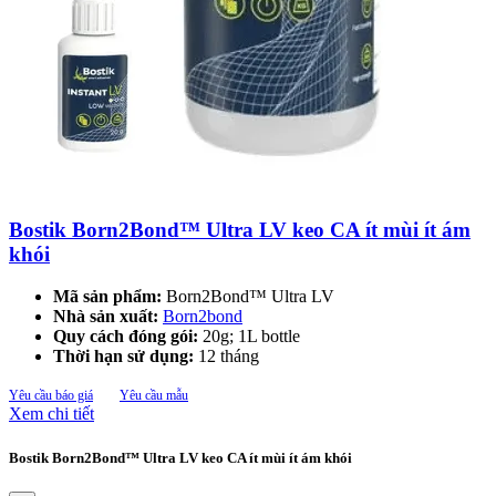
Bostik Born2Bond™ Ultra LV keo CA ít mùi ít ám
khói
Mã sản phẩm:
Born2Bond™ Ultra LV
Nhà sản xuất:
Born2bond
Quy cách đóng gói:
20g; 1L bottle
Thời hạn sử dụng:
12 tháng
Yêu cầu báo giá
Yêu cầu mẫu
Xem chi tiết
Bostik Born2Bond™ Ultra LV keo CA ít mùi ít ám khói