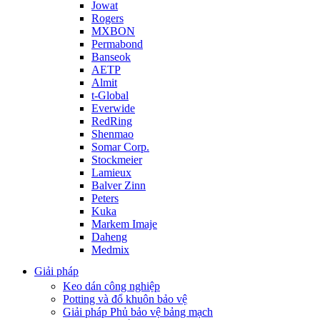
Jowat
Rogers
MXBON
Permabond
Banseok
AETP
Almit
t-Global
Everwide
RedRing
Shenmao
Somar Corp.
Stockmeier
Lamieux
Balver Zinn
Peters
Kuka
Markem Imaje
Daheng
Medmix
Giải pháp
Keo dán công nghiệp
Potting và đổ khuôn bảo vệ
Giải pháp Phủ bảo vệ bảng mạch