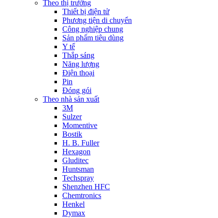
Theo thị trường
Thiết bị điện tử
Phương tiện di chuyển
Công nghiệp chung
Sản phẩm tiêu dùng
Y tế
Thắp sáng
Năng lượng
Điện thoại
Pin
Đóng gói
Theo nhà sản xuất
3M
Sulzer
Momentive
Bostik
H. B. Fuller
Hexagon
Gluditec
Huntsman
Techspray
Shenzhen HFC
Chemtronics
Henkel
Dymax