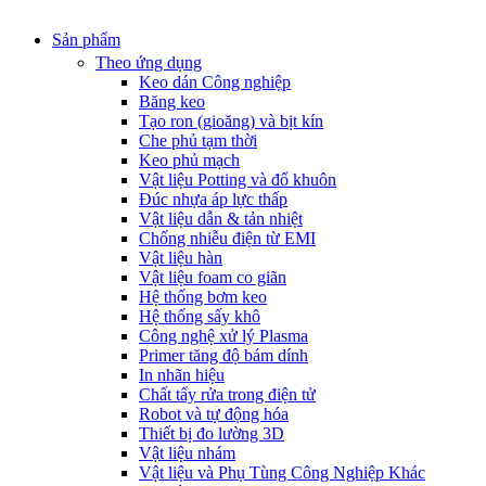
Sản phẩm
Theo ứng dụng
Keo dán Công nghiệp
Băng keo
Tạo ron (gioăng) và bịt kín
Che phủ tạm thời
Keo phủ mạch
Vật liệu Potting và đổ khuôn
Đúc nhựa áp lực thấp
Vật liệu dẫn & tản nhiệt
Chống nhiễu điện từ EMI
Vật liệu hàn
Vật liệu foam co giãn
Hệ thống bơm keo
Hệ thống sấy khô
Công nghệ xử lý Plasma
Primer tăng độ bám dính
In nhãn hiệu
Chất tẩy rửa trong điện tử
Robot và tự động hóa
Thiết bị đo lường 3D
Vật liệu nhám
Vật liệu và Phụ Tùng Công Nghiệp Khác