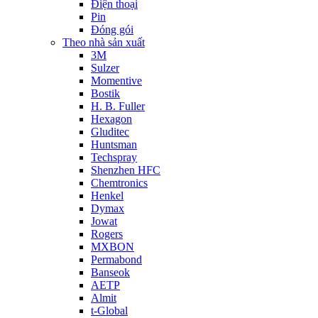
Điện thoại
Pin
Đóng gói
Theo nhà sản xuất
3M
Sulzer
Momentive
Bostik
H. B. Fuller
Hexagon
Gluditec
Huntsman
Techspray
Shenzhen HFC
Chemtronics
Henkel
Dymax
Jowat
Rogers
MXBON
Permabond
Banseok
AETP
Almit
t-Global