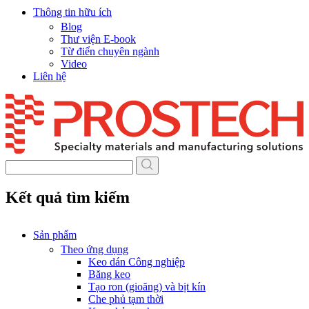
Thông tin hữu ích
Blog
Thư viện E-book
Từ điển chuyên ngành
Video
Liên hệ
Skip
to
content
Kết quả tìm kiếm
Sản phẩm
Theo ứng dụng
Keo dán Công nghiệp
Băng keo
Tạo ron (gioăng) và bịt kín
Che phủ tạm thời