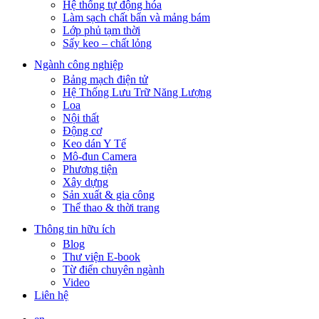
Hệ thống tự động hóa
Làm sạch chất bẩn và mảng bám
Lớp phủ tạm thời
Sấy keo – chất lỏng
Ngành công nghiệp
Bảng mạch điện tử
Hệ Thống Lưu Trữ Năng Lượng
Loa
Nội thất
Động cơ
Keo dán Y Tế
Mô-đun Camera
Phương tiện
Xây dựng
Sản xuất & gia công
Thể thao & thời trang
Thông tin hữu ích
Blog
Thư viện E-book
Từ điển chuyên ngành
Video
Liên hệ