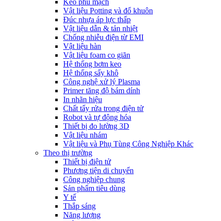
Keo phủ mạch
Vật liệu Potting và đổ khuôn
Đúc nhựa áp lực thấp
Vật liệu dẫn & tản nhiệt
Chống nhiễu điện từ EMI
Vật liệu hàn
Vật liệu foam co giãn
Hệ thống bơm keo
Hệ thống sấy khô
Công nghệ xử lý Plasma
Primer tăng độ bám dính
In nhãn hiệu
Chất tẩy rửa trong điện tử
Robot và tự động hóa
Thiết bị đo lường 3D
Vật liệu nhám
Vật liệu và Phụ Tùng Công Nghiệp Khác
Theo thị trường
Thiết bị điện tử
Phương tiện di chuyển
Công nghiệp chung
Sản phẩm tiêu dùng
Y tế
Thắp sáng
Năng lượng