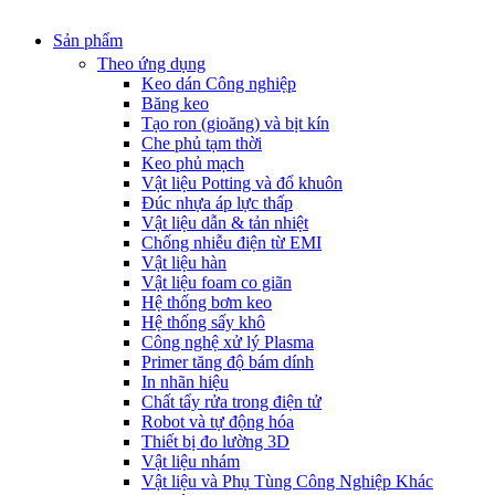
Sản phẩm
Theo ứng dụng
Keo dán Công nghiệp
Băng keo
Tạo ron (gioăng) và bịt kín
Che phủ tạm thời
Keo phủ mạch
Vật liệu Potting và đổ khuôn
Đúc nhựa áp lực thấp
Vật liệu dẫn & tản nhiệt
Chống nhiễu điện từ EMI
Vật liệu hàn
Vật liệu foam co giãn
Hệ thống bơm keo
Hệ thống sấy khô
Công nghệ xử lý Plasma
Primer tăng độ bám dính
In nhãn hiệu
Chất tẩy rửa trong điện tử
Robot và tự động hóa
Thiết bị đo lường 3D
Vật liệu nhám
Vật liệu và Phụ Tùng Công Nghiệp Khác