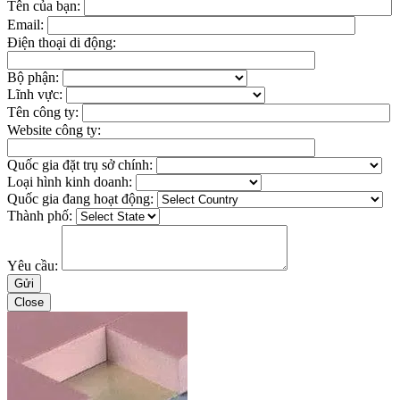
Tên của bạn:
Email:
Điện thoại di động:
Bộ phận:
Lĩnh vực:
Tên công ty:
Website công ty:
Quốc gia đặt trụ sở chính:
Loại hình kinh doanh:
Quốc gia đang hoạt động:
Thành phố:
Yêu cầu:
Close