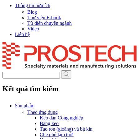
Thông tin hữu ích
Blog
Thư viện E-book
Từ điển chuyên ngành
Video
Liên hệ
Skip
to
content
Kết quả tìm kiếm
Sản phẩm
Theo ứng dụng
Keo dán Công nghiệp
Băng keo
Tạo ron (gioăng) và bịt kín
Che phủ tạm thời