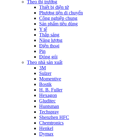
Theo thị trường
Thiết bị điện tử
Phương tiện di chuyển
Công nghiệp chung
Sản phẩm tiêu dùng
Y tế
Thắp sáng
Năng lượng
Điện thoại
Pin
Đóng gói
Theo nhà sản xuất
3M
Sulzer
Momentive
Bostik
H. B. Fuller
Hexagon
Gluditec
Huntsman
Techspray
Shenzhen HFC
Chemtronics
Henkel
Dymax