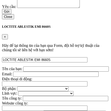
Yêu cầu:
Close
LOCTITE ABLESTIK EMI 8660S
×
Hãy để lại thông tin của bạn qua Form, đội hỗ trợ kỹ thuật của
chúng tôi sẽ liên hệ với bạn sớm!
Tên của bạn:
Email:
Điện thoại di động:
Bộ phận:
Lĩnh vực:
Tên công ty:
Website công ty: