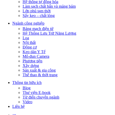
Hệ thống tự động hóa
Làm sạch chất bẩn và mảng bám
Lớp phủ tạm thời
Sấy keo – chất lỏng
Ngành công nghiệp
Bảng mạch điện tử
Hệ Thống Lưu Trữ Năng Lượng
Loa
Nội thất
Động cơ
Keo dán Y Tế
Mô-đun Camera
Phương tiện
Xây dựng
Sản xuất & gia công
Thể thao & thời trang
Thông tin hữu ích
Blog
Thư viện E-book
Từ điển chuyên ngành
Video
Liên hệ