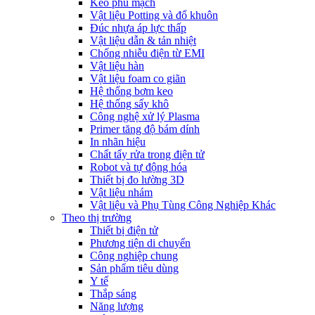
Keo phủ mạch
Vật liệu Potting và đổ khuôn
Đúc nhựa áp lực thấp
Vật liệu dẫn & tản nhiệt
Chống nhiễu điện từ EMI
Vật liệu hàn
Vật liệu foam co giãn
Hệ thống bơm keo
Hệ thống sấy khô
Công nghệ xử lý Plasma
Primer tăng độ bám dính
In nhãn hiệu
Chất tẩy rửa trong điện tử
Robot và tự động hóa
Thiết bị đo lường 3D
Vật liệu nhám
Vật liệu và Phụ Tùng Công Nghiệp Khác
Theo thị trường
Thiết bị điện tử
Phương tiện di chuyển
Công nghiệp chung
Sản phẩm tiêu dùng
Y tế
Thắp sáng
Năng lượng