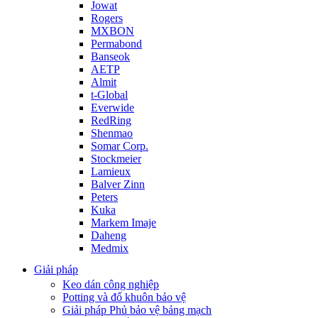
Jowat
Rogers
MXBON
Permabond
Banseok
AETP
Almit
t-Global
Everwide
RedRing
Shenmao
Somar Corp.
Stockmeier
Lamieux
Balver Zinn
Peters
Kuka
Markem Imaje
Daheng
Medmix
Giải pháp
Keo dán công nghiệp
Potting và đổ khuôn bảo vệ
Giải pháp Phủ bảo vệ bảng mạch