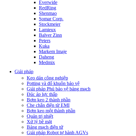
Everwide
RedRing
Shenmao
Somar Corp.
Stockmeier
Lamieux
Balver Zinn
Peters
Kuka
Markem Imaje
Daheng
Medmix
Giải pháp
Keo dán công nghiệp
Potting và đổ khuôn bảo vệ
Giải pháp Phủ bảo vệ bảng mạch
Đúc áp lực thấp
Bơm keo 2 thành phần
Che chắn điện từ EMI
Bơm keo một thành phần
Quản trị nhiệt
Xử lý bề mặt
Bảng mạch điện tử
Giải pháp Robot tự hành AGVs