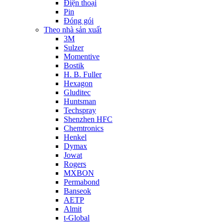
Điện thoại
Pin
Đóng gói
Theo nhà sản xuất
3M
Sulzer
Momentive
Bostik
H. B. Fuller
Hexagon
Gluditec
Huntsman
Techspray
Shenzhen HFC
Chemtronics
Henkel
Dymax
Jowat
Rogers
MXBON
Permabond
Banseok
AETP
Almit
t-Global