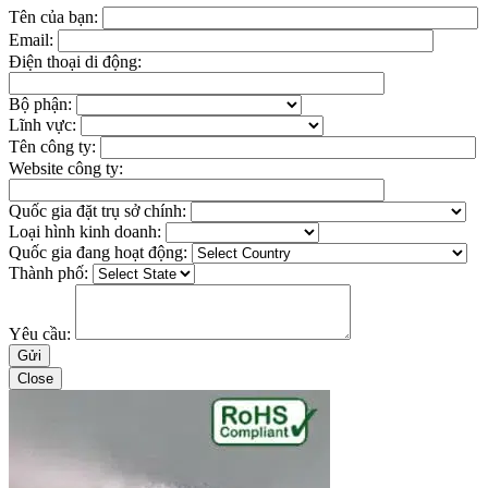
Tên của bạn:
Email:
Điện thoại di động:
Bộ phận:
Lĩnh vực:
Tên công ty:
Website công ty:
Quốc gia đặt trụ sở chính:
Loại hình kinh doanh:
Quốc gia đang hoạt động:
Thành phố:
Yêu cầu:
Close