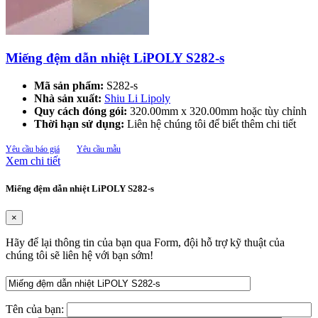
Miếng đệm dẫn nhiệt LiPOLY S282-s
Mã sản phẩm:
S282-s
Nhà sản xuất:
Shiu Li Lipoly
Quy cách đóng gói:
320.00mm x 320.00mm hoặc tùy chỉnh
Thời hạn sử dụng:
Liên hệ chúng tôi để biết thêm chi tiết
Yêu cầu báo giá
Yêu cầu mẫu
Xem chi tiết
Miếng đệm dẫn nhiệt LiPOLY S282-s
×
Hãy để lại thông tin của bạn qua Form, đội hỗ trợ kỹ thuật của
chúng tôi sẽ liên hệ với bạn sớm!
Tên của bạn: