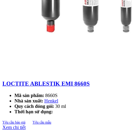
LOCTITE ABLESTIK EMI 8660S
Mã sản phẩm:
8660S
Nhà sản xuất:
Henkel
Quy cách đóng gói:
30 ml
Thời hạn sử dụng:
Yêu cầu báo giá
Yêu cầu mẫu
Xem chi tiết