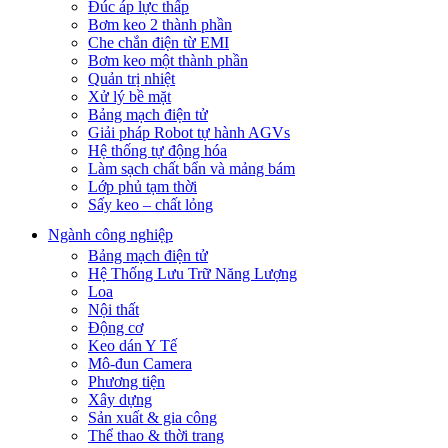
Đúc áp lực thấp
Bơm keo 2 thành phần
Che chắn điện từ EMI
Bơm keo một thành phần
Quản trị nhiệt
Xử lý bề mặt
Bảng mạch điện tử
Giải pháp Robot tự hành AGVs
Hệ thống tự động hóa
Làm sạch chất bẩn và mảng bám
Lớp phủ tạm thời
Sấy keo – chất lỏng
Ngành công nghiệp
Bảng mạch điện tử
Hệ Thống Lưu Trữ Năng Lượng
Loa
Nội thất
Động cơ
Keo dán Y Tế
Mô-đun Camera
Phương tiện
Xây dựng
Sản xuất & gia công
Thể thao & thời trang