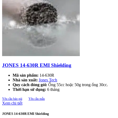
JONES 14-630R EMI Shielding
Mã sản phẩm:
14-630R
Nhà sản xuất:
Jones Tech
Quy cách đóng gói:
Ống 55cc hoặc 50g trong ống 30cc.
Thời hạn sử dụng:
6 tháng
Yêu cầu báo giá
Yêu cầu mẫu
Xem chi tiết
JONES 14-630R EMI Shielding