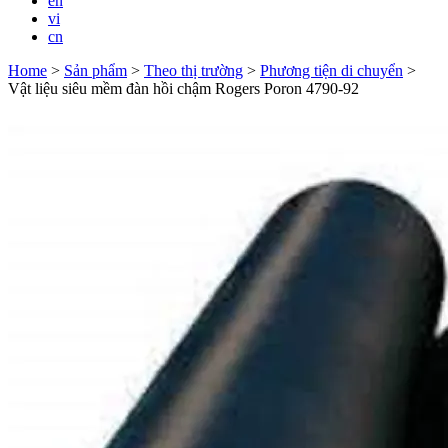
en
vi
cn
Home
>
Sản phẩm
>
Theo thị trường
>
Phương tiện di chuyển
>
Vật liệu siêu mềm đàn hồi chậm Rogers Poron 4790-92