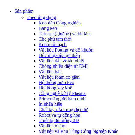
Sản phẩm
Theo ứng dụng
Keo dán Công nghiệp
Băng keo
Tạo ron (gioăng) và bịt kín
Che phủ tạm thời
Keo phủ mạch
Vật liệu Potting và đổ khuôn
Đúc nhựa áp lực thấp
Vật liệu dẫn & tản nhiệt
Chống nhiễu điện từ EMI
Vật liệu hàn
Vật liệu foam co giãn
Hệ thống bơm keo
Hệ thống sấy khô
Công nghệ xử lý Plasma
Primer tăng độ bám dính
In nhãn hiệu
Chất tẩy rửa trong điện tử
Robot và tự động hóa
Thiết bị đo lường 3D
Vật liệu nhám
Vật liệu và Phụ Tùng Công Nghiệp Khác