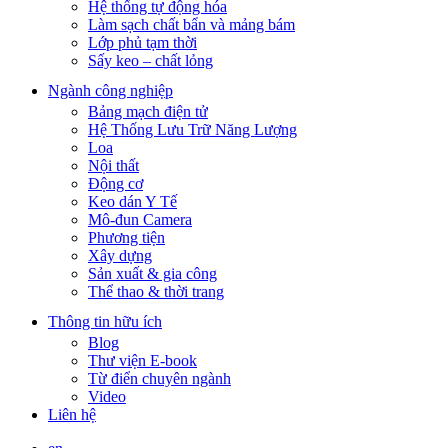
Hệ thống tự động hóa
Làm sạch chất bẩn và mảng bám
Lớp phủ tạm thời
Sấy keo – chất lỏng
Ngành công nghiệp
Bảng mạch điện tử
Hệ Thống Lưu Trữ Năng Lượng
Loa
Nội thất
Động cơ
Keo dán Y Tế
Mô-đun Camera
Phương tiện
Xây dựng
Sản xuất & gia công
Thể thao & thời trang
Thông tin hữu ích
Blog
Thư viện E-book
Từ điển chuyên ngành
Video
Liên hệ