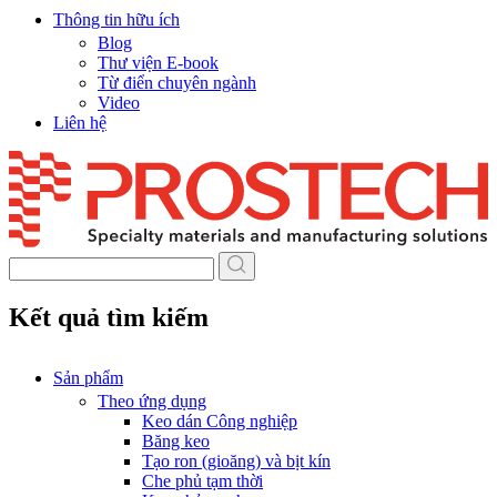
Thông tin hữu ích
Blog
Thư viện E-book
Từ điển chuyên ngành
Video
Liên hệ
Skip
to
content
Kết quả tìm kiếm
Sản phẩm
Theo ứng dụng
Keo dán Công nghiệp
Băng keo
Tạo ron (gioăng) và bịt kín
Che phủ tạm thời