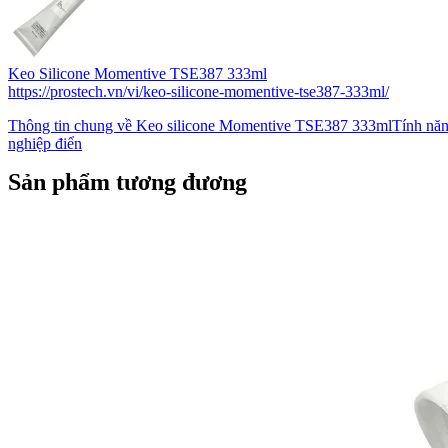
Keo Silicone Momentive TSE387 333ml
https://prostech.vn/vi/keo-silicone-momentive-tse387-333ml/
Thông tin chung về Keo silicone Momentive TSE387 333mlTính nă
nghiệp điển
Sản phẩm tương đương