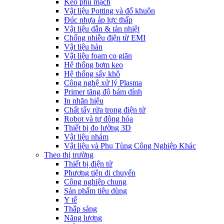
Keo phủ mạch
Vật liệu Potting và đổ khuôn
Đúc nhựa áp lực thấp
Vật liệu dẫn & tản nhiệt
Chống nhiễu điện từ EMI
Vật liệu hàn
Vật liệu foam co giãn
Hệ thống bơm keo
Hệ thống sấy khô
Công nghệ xử lý Plasma
Primer tăng độ bám dính
In nhãn hiệu
Chất tẩy rửa trong điện tử
Robot và tự động hóa
Thiết bị đo lường 3D
Vật liệu nhám
Vật liệu và Phụ Tùng Công Nghiệp Khác
Theo thị trường
Thiết bị điện tử
Phương tiện di chuyển
Công nghiệp chung
Sản phẩm tiêu dùng
Y tế
Thắp sáng
Năng lượng