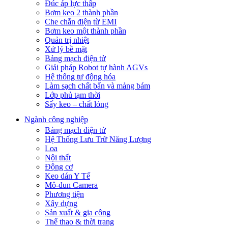
Đúc áp lực thấp
Bơm keo 2 thành phần
Che chắn điện từ EMI
Bơm keo một thành phần
Quản trị nhiệt
Xử lý bề mặt
Bảng mạch điện tử
Giải pháp Robot tự hành AGVs
Hệ thống tự động hóa
Làm sạch chất bẩn và mảng bám
Lớp phủ tạm thời
Sấy keo – chất lỏng
Ngành công nghiệp
Bảng mạch điện tử
Hệ Thống Lưu Trữ Năng Lượng
Loa
Nội thất
Động cơ
Keo dán Y Tế
Mô-đun Camera
Phương tiện
Xây dựng
Sản xuất & gia công
Thể thao & thời trang