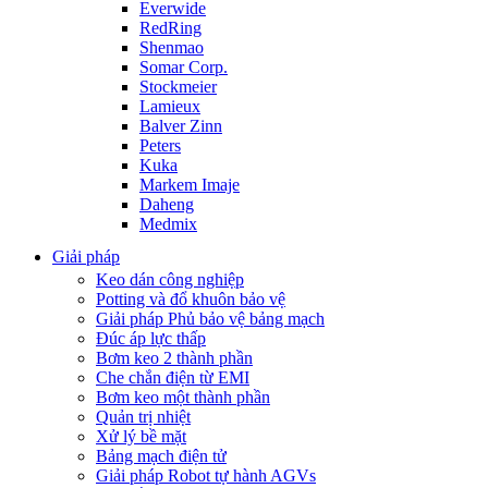
Everwide
RedRing
Shenmao
Somar Corp.
Stockmeier
Lamieux
Balver Zinn
Peters
Kuka
Markem Imaje
Daheng
Medmix
Giải pháp
Keo dán công nghiệp
Potting và đổ khuôn bảo vệ
Giải pháp Phủ bảo vệ bảng mạch
Đúc áp lực thấp
Bơm keo 2 thành phần
Che chắn điện từ EMI
Bơm keo một thành phần
Quản trị nhiệt
Xử lý bề mặt
Bảng mạch điện tử
Giải pháp Robot tự hành AGVs