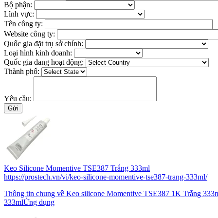
Bộ phận:
Lĩnh vực:
Tên công ty:
Website công ty:
Quốc gia đặt trụ sở chính:
Loại hình kinh doanh:
Quốc gia đang hoạt động:
Thành phố:
Yêu cầu:
Keo Silicone Momentive TSE387 Trắng 333ml
https://prostech.vn/vi/keo-silicone-momentive-tse387-trang-333ml/
Thông tin chung về Keo silicone Momentive TSE387 1K Trắng 333m
333mlỨng dụng