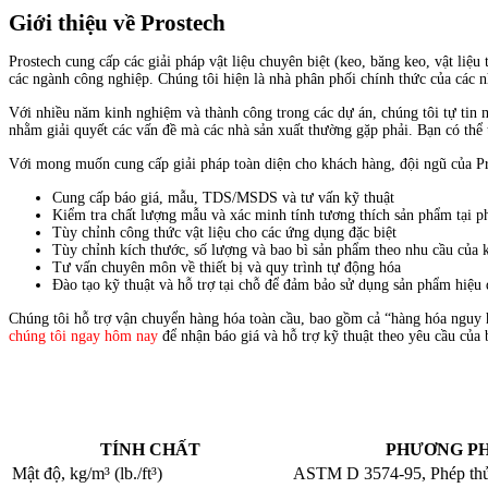
Giới thiệu về Prostech
Prostech cung cấp các giải pháp vật liệu chuyên biệt (keo, băng keo, vật liệu t
các ngành công nghiệp. Chúng tôi hiện là nhà phân phối chính thức của các nhà
Với nhiều năm kinh nghiệm và thành công trong các dự án, chúng tôi tự tin m
nhằm giải quyết các vấn đề mà các nhà sản xuất thường gặp phải. Bạn có th
Với mong muốn cung cấp giải pháp toàn diện cho khách hàng, đội ngũ của Pr
Cung cấp báo giá, mẫu, TDS/MSDS và tư vấn kỹ thuật
Kiểm tra chất lượng mẫu và xác minh tính tương thích sản phẩm tại p
Tùy chỉnh công thức vật liệu cho các ứng dụng đặc biệt
Tùy chỉnh kích thước, số lượng và bao bì sản phẩm theo nhu cầu của 
Tư vấn chuyên môn về thiết bị và quy trình tự động hóa
Đào tạo kỹ thuật và hỗ trợ tại chỗ để đảm bảo sử dụng sản phẩm hiệu
Chúng tôi hỗ trợ vận chuyển hàng hóa toàn cầu, bao gồm cả “hàng hóa nguy h
chúng tôi ngay hôm nay
để nhận báo giá và hỗ trợ kỹ thuật theo yêu cầu của 
TÍNH CHẤT
PHƯƠNG PH
Mật độ, kg/m³ (lb./ft³)
ASTM D 3574-95, Phép th