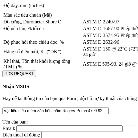
Độ dày, mm (inches)
Màu sắc tiêu chuẩn (Mã)
Độ cứng, Durometer Shore O
ASTM D 2240-97
Độ nén lún, % tối đa
ASTM D 1667-90 Phép thử
ASTM D 3574-95 Phép thử
Độ phục hồi theo chiều dọc, %
ASTM D 2632-96
ASTM D 150 @ 22°C (72°F)
Hằng số điện môi, K’ (“DK”)
24 giờ
Khí thải, Tổn thất khối lượng tổng
ASTM E 595-93, 24 giờ @ 
(TML) %
TDS REQUEST
Nhận MSDS
Hãy để lại thông tin của bạn qua Form, đội hỗ trợ kỹ thuật của chúng 
Tên của bạn:
Email:
Điện thoại di động: