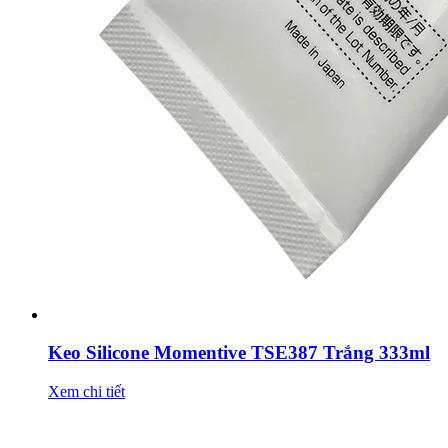
Keo Silicone Momentive TSE387 Trắng 333ml
Xem chi tiết