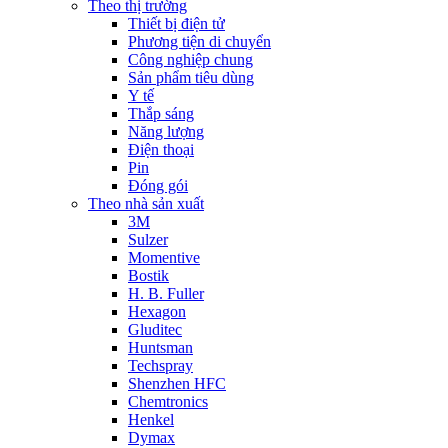
Theo thị trường
Thiết bị điện tử
Phương tiện di chuyển
Công nghiệp chung
Sản phẩm tiêu dùng
Y tế
Thắp sáng
Năng lượng
Điện thoại
Pin
Đóng gói
Theo nhà sản xuất
3M
Sulzer
Momentive
Bostik
H. B. Fuller
Hexagon
Gluditec
Huntsman
Techspray
Shenzhen HFC
Chemtronics
Henkel
Dymax