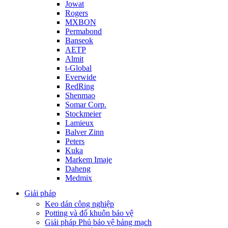
Jowat
Rogers
MXBON
Permabond
Banseok
AETP
Almit
t-Global
Everwide
RedRing
Shenmao
Somar Corp.
Stockmeier
Lamieux
Balver Zinn
Peters
Kuka
Markem Imaje
Daheng
Medmix
Giải pháp
Keo dán công nghiệp
Potting và đổ khuôn bảo vệ
Giải pháp Phủ bảo vệ bảng mạch