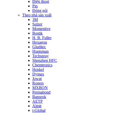
Điện thoại
Pin
Đóng gói
Theo nhà sản xuất
3M
Sulzer
Momentive
Bostik
H. B. Fuller
Hexagon
Gluditec
Huntsman
Techspray
Shenzhen HFC
Chemtronics
Henkel
Dymax
Jowat
Rogers
MXBON
Permabond
Banseok
AETP
Almit
t-Global