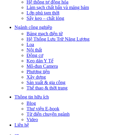
Hệ thống tự động hóa
Làm sạch chất bẩn và mảng bám
Lớp phủ tạm thời
Sấy keo – chất lỏng
Ngành công nghiệp
Bảng mạch điện tử
Hệ Thống Lưu Trữ Năng Lượng
Loa
Nội thất
Động cơ
Keo dán Y Tế
Mô-đun Camera
Phương tiện
Xây dựng
Sản xuất & gia công
Thể thao & thời trang
Thông tin hữu ích
Blog
Thư viện E-book
Từ điển chuyên ngành
Video
Liên hệ