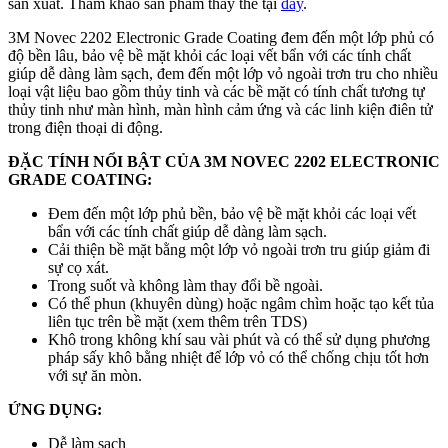
sản xuất. Tham khảo sản phẩm thay thế tại
đây
.
3M Novec 2202 Electronic Grade Coating đem đến một lớp phủ có
độ bền lâu, bảo vệ bề mặt khỏi các loại vết bẩn với các tính chất
giúp dễ dàng làm sạch, đem đến một lớp vỏ ngoài trơn tru cho nhiều
loại vật liệu bao gồm thủy tinh và các bề mặt có tính chất tương tự
thủy tinh như màn hình, màn hình cảm ứng và các linh kiện điên tử
trong điện thoại di động.
ĐẶC TÍNH NỔI BẬT CỦA 3M NOVEC 2202 ELECTRONIC
GRADE COATING:
Đem đến một lớp phủ bền, bảo vệ bề mặt khỏi các loại vết
bẩn với các tính chất giúp dễ dàng làm sạch.
Cải thiện bề mặt bằng một lớp vỏ ngoài trơn tru giúp giảm đi
sự cọ xát.
Trong suốt và không làm thay đổi bề ngoài.
Có thể phun (khuyên dùng) hoặc ngâm chìm hoặc tạo kết tủa
liên tục trên bề mặt (xem thêm trên TDS)
Khô trong không khí sau vài phút và có thể sử dụng phương
pháp sấy khô bằng nhiệt để lớp vỏ có thể chống chịu tốt hơn
với sự ăn mòn.
ỨNG DỤNG:
Dễ làm sạch