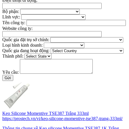
Điện thoại di động:
Bộ phận:
Lĩnh vực:
Tên công ty:
Website công ty:
Quốc gia đặt trụ sở chính:
Loại hình kinh doanh:
Quốc gia đang hoạt động:
Thành phố:
Yêu cầu:
Keo Silicone Momentive TSE387 Trắng 333ml
https://prostech.vn/vi/keo-silicone-momentive-tse387-trang-333ml/
Thông tin chung về Keo silicone Momentive TSE387 1K Trắng