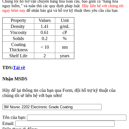
Chúng tôi hỗ trợ vận chuyển hàng hóa toàn cầu, bao gồm cả “hàng hóa
nguy hiểm,” và tuân thủ các quy định pháp luật.
Hãy liên hệ với chúng tôi
ngay hôm nay
để nhận báo giá và hỗ trợ kỹ thuật theo yêu cầu của bạn.
Property
Values
Unit
Density
1.41
g/mL
Viscosity
0.61
cP
Solids
0.2
%
Coating
< 10
nm
Thickness
Shelf Life
2
years
TDS:
Tải về
Nhận MSDS
Hãy để lại thông tin của bạn qua Form, đội hỗ trợ kỹ thuật của
chúng tôi sẽ liên hệ với bạn sớm!
Tên của bạn:
Email: