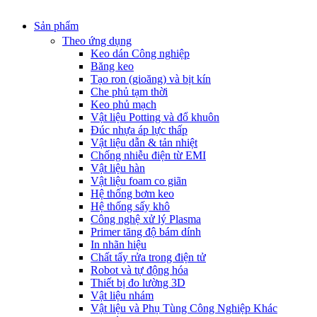
Sản phẩm
Theo ứng dụng
Keo dán Công nghiệp
Băng keo
Tạo ron (gioăng) và bịt kín
Che phủ tạm thời
Keo phủ mạch
Vật liệu Potting và đổ khuôn
Đúc nhựa áp lực thấp
Vật liệu dẫn & tản nhiệt
Chống nhiễu điện từ EMI
Vật liệu hàn
Vật liệu foam co giãn
Hệ thống bơm keo
Hệ thống sấy khô
Công nghệ xử lý Plasma
Primer tăng độ bám dính
In nhãn hiệu
Chất tẩy rửa trong điện tử
Robot và tự động hóa
Thiết bị đo lường 3D
Vật liệu nhám
Vật liệu và Phụ Tùng Công Nghiệp Khác