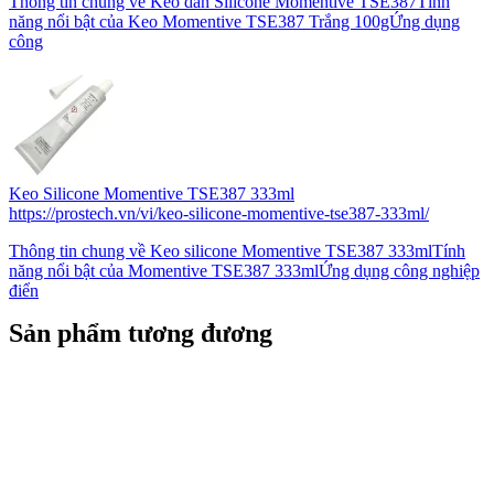
Thông tin chung về Keo dán Silicone Momentive TSE387Tính
năng nổi bật của Keo Momentive TSE387 Trắng 100gỨng dụng
công
Keo Silicone Momentive TSE387 333ml
https://prostech.vn/vi/keo-silicone-momentive-tse387-333ml/
Thông tin chung về Keo silicone Momentive TSE387 333mlTính
năng nổi bật của Momentive TSE387 333mlỨng dụng công nghiệp
điển
Sản phẩm tương đương