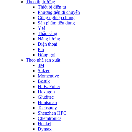
Theo thị trường
Thiết bị điện tử
Phương tiện di chuyển
Công nghiệp chung
Sản phẩm tiêu dùng
Y tế
Thắp sáng
Năng lượng
Điện thoại
Pin
Đóng gói
Theo nhà sản xuất
3M
Sulzer
Momentive
Bostik
H. B. Fuller
Hexagon
Gluditec
Huntsman
Techspray
Shenzhen HFC
Chemtronics
Henkel
Dymax