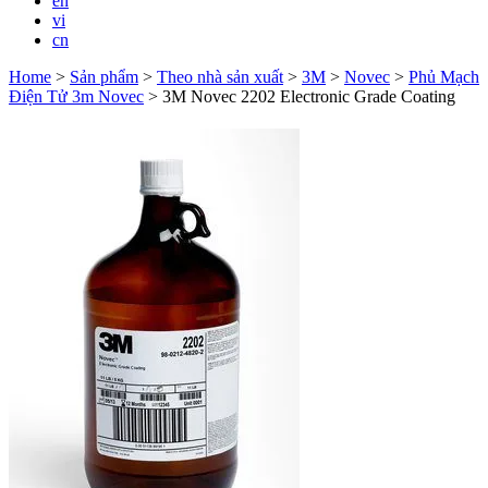
en
vi
cn
Home
>
Sản phẩm
>
Theo nhà sản xuất
>
3M
>
Novec
>
Phủ Mạch
Điện Tử 3m Novec
>
3M Novec 2202 Electronic Grade Coating