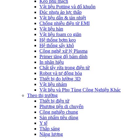
Keo phủ mạch
Vật liệu Potting và đổ khuôn
Đúc nhựa áp lực thấp
Vật liệu dẫn & tản nhiệt
Chống nhiễu điện từ EMI
Vật liệu hàn
Vật liệu foam co giãn
Hệ thống bơm keo
Hệ thống sấy khô
Công nghệ xử lý Plasma
Primer tăng độ bám dính
In nhãn hiệu
Chất tẩy rửa trong điện tử
Robot và tự động hóa
Thiết bị đo lường 3D
Vật liệu nhám
Vật liệu và Phụ Tùng Công Nghiệp Khác
Theo thị trường
Thiết bị điện tử
Phương tiện di chuyển
Công nghiệp chung
Sản phẩm tiêu dùng
Y tế
Thắp sáng
Năng lượng