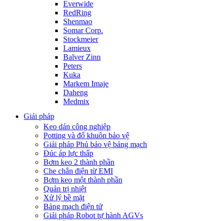
Everwide
RedRing
Shenmao
Somar Corp.
Stockmeier
Lamieux
Balver Zinn
Peters
Kuka
Markem Imaje
Daheng
Medmix
Giải pháp
Keo dán công nghiệp
Potting và đổ khuôn bảo vệ
Giải pháp Phủ bảo vệ bảng mạch
Đúc áp lực thấp
Bơm keo 2 thành phần
Che chắn điện từ EMI
Bơm keo một thành phần
Quản trị nhiệt
Xử lý bề mặt
Bảng mạch điện tử
Giải pháp Robot tự hành AGVs