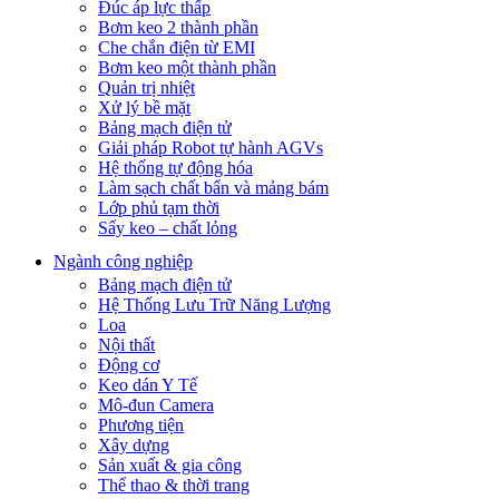
Đúc áp lực thấp
Bơm keo 2 thành phần
Che chắn điện từ EMI
Bơm keo một thành phần
Quản trị nhiệt
Xử lý bề mặt
Bảng mạch điện tử
Giải pháp Robot tự hành AGVs
Hệ thống tự động hóa
Làm sạch chất bẩn và mảng bám
Lớp phủ tạm thời
Sấy keo – chất lỏng
Ngành công nghiệp
Bảng mạch điện tử
Hệ Thống Lưu Trữ Năng Lượng
Loa
Nội thất
Động cơ
Keo dán Y Tế
Mô-đun Camera
Phương tiện
Xây dựng
Sản xuất & gia công
Thể thao & thời trang