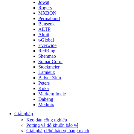
Jowat
Rogers
MXBON
Permabond
Banseok
AETP
Almit
t-Global
Everwide
RedRing
Shenmao
Somar Corp.
Stockmeier
Lamieux
Balver Zinn
Peters
Kuka
Markem Imaje
Daheng
Medmix
Giải pháp
Keo dán công nghiệp
Potting và đổ khuôn bảo vệ
Giải pháp Phủ bảo vệ bảng mạch