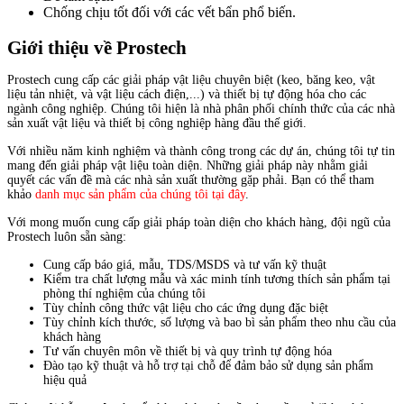
Chống chịu tốt đối với các vết bẩn phổ biến.
Giới thiệu về Prostech
Prostech cung cấp các giải pháp vật liệu chuyên biệt (keo, băng keo, vật
liệu tản nhiệt, và vật liệu cách điện,...) và thiết bị tự động hóa cho các
ngành công nghiệp. Chúng tôi hiện là nhà phân phối chính thức của các nhà
sản xuất vật liệu và thiết bị công nghiệp hàng đầu thế giới.
Với nhiều năm kinh nghiệm và thành công trong các dự án, chúng tôi tự tin
mang đến giải pháp vật liệu toàn diện. Những giải pháp này nhằm giải
quyết các vấn đề mà các nhà sản xuất thường gặp phải. Bạn có thể tham
khảo
danh mục sản phẩm của chúng tôi tại đây
.
Với mong muốn cung cấp giải pháp toàn diện cho khách hàng, đội ngũ của
Prostech luôn sẵn sàng:
Cung cấp báo giá, mẫu, TDS/MSDS và tư vấn kỹ thuật
Kiểm tra chất lượng mẫu và xác minh tính tương thích sản phẩm tại
phòng thí nghiệm của chúng tôi
Tùy chỉnh công thức vật liệu cho các ứng dụng đặc biệt
Tùy chỉnh kích thước, số lượng và bao bì sản phẩm theo nhu cầu của
khách hàng
Tư vấn chuyên môn về thiết bị và quy trình tự động hóa
Đào tạo kỹ thuật và hỗ trợ tại chỗ để đảm bảo sử dụng sản phẩm
hiệu quả