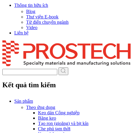
Thông tin hữu ích
Blog
Thư viện E-book
Từ điển chuyên ngành
Video
Liên hệ
Skip
to
content
Kết quả tìm kiếm
Sản phẩm
Theo ứng dụng
Keo dán Công nghiệp
Băng keo
Tạo ron (gioăng) và bịt kín
Che phủ tạm thời