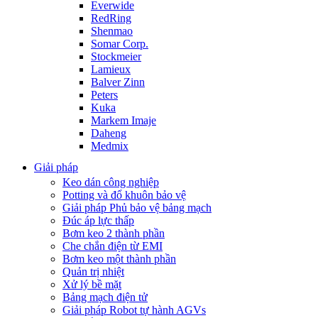
Everwide
RedRing
Shenmao
Somar Corp.
Stockmeier
Lamieux
Balver Zinn
Peters
Kuka
Markem Imaje
Daheng
Medmix
Giải pháp
Keo dán công nghiệp
Potting và đổ khuôn bảo vệ
Giải pháp Phủ bảo vệ bảng mạch
Đúc áp lực thấp
Bơm keo 2 thành phần
Che chắn điện từ EMI
Bơm keo một thành phần
Quản trị nhiệt
Xử lý bề mặt
Bảng mạch điện tử
Giải pháp Robot tự hành AGVs