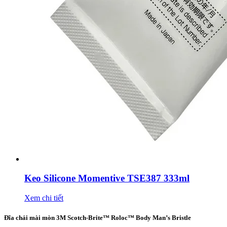
Keo Silicone Momentive TSE387 333ml
Xem chi tiết
Đĩa chải mài mòn 3M Scotch-Brite™ Roloc™ Body Man’s Bristle