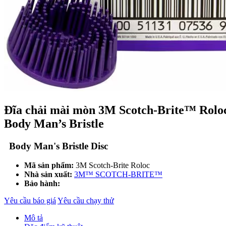
Đĩa chải mài mòn 3M Scotch-Brite™ Rol
Body Man’s Bristle
Body Man's Bristle Disc
Mã sản phẩm:
3M Scotch-Brite Roloc
Nhà sản xuất:
3M™ SCOTCH-BRITE™
Bảo hành:
Yêu cầu báo giá
Yêu cầu chạy thử
Mô tả