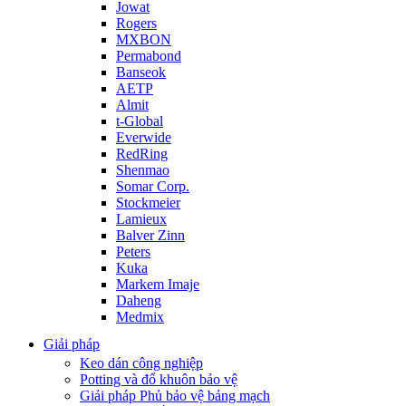
Jowat
Rogers
MXBON
Permabond
Banseok
AETP
Almit
t-Global
Everwide
RedRing
Shenmao
Somar Corp.
Stockmeier
Lamieux
Balver Zinn
Peters
Kuka
Markem Imaje
Daheng
Medmix
Giải pháp
Keo dán công nghiệp
Potting và đổ khuôn bảo vệ
Giải pháp Phủ bảo vệ bảng mạch