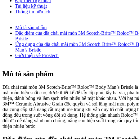
Đặc điểm kỹ thuật
Tài liệu kỹ thuật
Thông tin hữu ích
Mô tả sản phẩm
Đặc điểm của đĩa chải mài mòn 3M Scotch-Brite™ Roloc™ B
Bristle
Ứng dụng của đĩa chải mài mòn 3M Scotch-Brite™ Roloc™ 
Man’s Bristle
Giới thiệu về Prostech
Mô tả sản phẩm
Đĩa chải mài mòn 3M Scotch-Brite™ Roloc™ Body Man’s Bristle là
mài mòn hiệu suất cao, được thiết kế để tẩy lớp phủ, tẩy ba via, pha t
thiện, đánh bóng và làm sạch trên nhiều bề mặt khác nhau. Với hạt 
3M™ Ceramic Abrasive Grain độc quyền và sợi lông mài mòn polym
đĩa cung cấp khả năng cắt mạnh mẽ trong khi vẫn duy trì chất lượng 
đồng đều trong suốt vòng đời sử dụng. Hệ thống gắn nhanh Roloc™ 
đổi đĩa dễ dàng và nhanh chóng, nâng cao hiệu suất trong các quy trì
thiện nhiều bước.