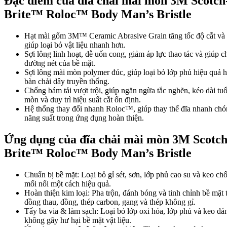
Đặc điểm của đĩa chải mài mòn 3M Scotch
Brite™ Roloc™ Body Man’s Bristle
Hạt mài gốm 3M™ Ceramic Abrasive Grain tăng tốc độ cắt và 
giúp loại bỏ vật liệu nhanh hơn.
Sợi lông linh hoạt, dễ uốn cong, giảm áp lực thao tác và giúp c
đường nét của bề mặt.
Sợi lông mài mòn polymer đúc, giúp loại bỏ lớp phủ hiệu quả h
bàn chải dây truyền thống.
Chống bám tải vượt trội, giúp ngăn ngừa tắc nghẽn, kéo dài tuổ
mòn và duy trì hiệu suất cắt ổn định.
Hệ thống thay đổi nhanh Roloc™, giúp thay thế đĩa nhanh chón
năng suất trong ứng dụng hoàn thiện.
Ứng dụng của đĩa chải mài mòn 3M Scotch
Brite™ Roloc™ Body Man’s Bristle
Chuẩn bị bề mặt: Loại bỏ gỉ sét, sơn, lớp phủ cao su và keo c
mối nối một cách hiệu quả.
Hoàn thiện kim loại: Pha trộn, đánh bóng và tinh chỉnh bề mặt
đồng thau, đồng, thép carbon, gang và thép không gỉ.
Tẩy ba via & làm sạch: Loại bỏ lớp oxi hóa, lớp phủ và keo dá
không gây hư hại bề mặt vật liệu.