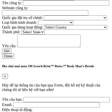
Tên công ty:
Website công ty:
Quốc gia đặt trụ sở chính:
Loại hình kinh doanh:
Quốc gia đang hoạt động:
Thành phố:
Yêu cầu:
Close
Đĩa chải mài mòn 3M Scotch-Brite™ Roloc™ Body Man’s Bristle
×
Hãy để lại thông tin của bạn qua Form, đội hỗ trợ kỹ thuật của
chúng tôi sẽ liên hệ với bạn sớm!
Tên của bạn:
Email:
Điện thoại di động: