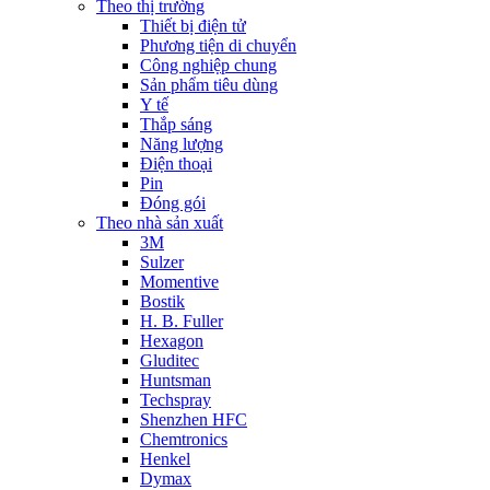
Theo thị trường
Thiết bị điện tử
Phương tiện di chuyển
Công nghiệp chung
Sản phẩm tiêu dùng
Y tế
Thắp sáng
Năng lượng
Điện thoại
Pin
Đóng gói
Theo nhà sản xuất
3M
Sulzer
Momentive
Bostik
H. B. Fuller
Hexagon
Gluditec
Huntsman
Techspray
Shenzhen HFC
Chemtronics
Henkel
Dymax