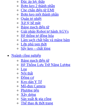
Đúc áp lực thấp
Bơm keo 2 thành phần
Che chắn điện từ EMI
Bơm keo một thành phần
Quản trị nhiệt
Xử lý bề mặt
Bảng mạch điện tử
Giải pháp Robot tự hành AGVs
Hệ thống tự động hóa
Làm sạch chất bẩn và mảng bám
Lớp phủ tạm thời
Sấy keo – chất lỏng
Ngành công nghiệp
Bảng mạch điện tử
Hệ Thống Lưu Trữ Năng Lượng
Loa
Nội thất
Động cơ
Keo dán Y Tế
Mô-đun Camera
Phương tiện
Xây dựng
Sản xuất & gia công
Thể thao & thời trang