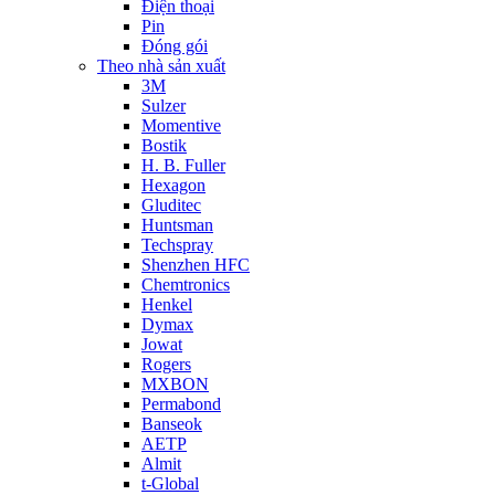
Điện thoại
Pin
Đóng gói
Theo nhà sản xuất
3M
Sulzer
Momentive
Bostik
H. B. Fuller
Hexagon
Gluditec
Huntsman
Techspray
Shenzhen HFC
Chemtronics
Henkel
Dymax
Jowat
Rogers
MXBON
Permabond
Banseok
AETP
Almit
t-Global