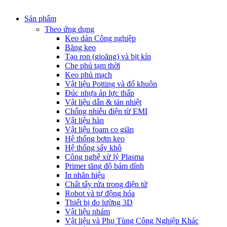
Sản phẩm
Theo ứng dụng
Keo dán Công nghiệp
Băng keo
Tạo ron (gioăng) và bịt kín
Che phủ tạm thời
Keo phủ mạch
Vật liệu Potting và đổ khuôn
Đúc nhựa áp lực thấp
Vật liệu dẫn & tản nhiệt
Chống nhiễu điện từ EMI
Vật liệu hàn
Vật liệu foam co giãn
Hệ thống bơm keo
Hệ thống sấy khô
Công nghệ xử lý Plasma
Primer tăng độ bám dính
In nhãn hiệu
Chất tẩy rửa trong điện tử
Robot và tự động hóa
Thiết bị đo lường 3D
Vật liệu nhám
Vật liệu và Phụ Tùng Công Nghiệp Khác