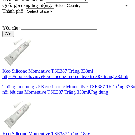
Quốc gia đang hoạt động:
Thành phố:
Yêu cầu:
Keo Silicone Momentive TSE387 Trắng 333ml
https://prostech.vn/vi/keo-silicone-momentive-tse387-trang-333ml/
Thông tin chung về Keo silicone Momentive TSE387 1K Trắng 333m
nổi bật của Momentive TSE387 Trắng 333mlỨng dụng
Keo Silicone Momentive TSE387 Trắng 18kg