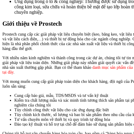
Ứng dụng trong ô tô & công nghiệp: Thường được sử dụng tro
công kim loại, sửa chữa và hoàn thiện bề mặt để tạo lớp hoàn t
chuyên nghiệp.
Giới thiệu về Prostech
Prostech cung cấp các giải pháp vật liệu chuyên biệt (keo, băng keo, vật liệu t
và vật liệu cách điện,...) và thiết bị tự động hóa cho các ngành công nghiệp.
hiện là nhà phân phối chính thức của các nhà sản xuất vật liệu và thiết bị côn
hàng đầu thế giới.
Với nhiều năm kinh nghiệm và thành công trong các dự án, chúng tôi tự tin
giải pháp vật liệu toàn diện. Những giải pháp này nhằm giải quyết các vấn đ
nhà sản xuất thường gặp phải. Bạn có thể tham khảo
danh mục sản phẩm của 
tại đây
.
Với mong muốn cung cấp giải pháp toàn diện cho khách hàng, đội ngũ của P
luôn sẵn sàng:
Cung cấp báo giá, mẫu, TDS/MSDS và tư vấn kỹ thuật
Kiểm tra chất lượng mẫu và xác minh tính tương thích sản phẩm tại p
nghiệm của chúng tôi
Tùy chỉnh công thức vật liệu cho các ứng dụng đặc biệt
Tùy chỉnh kích thước, số lượng và bao bì sản phẩm theo nhu cầu của 
Tư vấn chuyên môn về thiết bị và quy trình tự động hóa
Đào tạo kỹ thuật và hỗ trợ tại chỗ để đảm bảo sử dụng sản phẩm hiệu
Chúng tôi hỗ trợ vận chuyển hàng hóa toàn cầu, bao gồm cả “hàng hóa nguy 