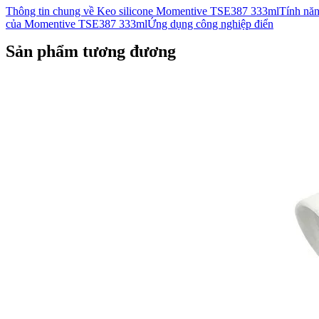
Thông tin chung về Keo silicone Momentive TSE387 333mlTính năn
của Momentive TSE387 333mlỨng dụng công nghiệp điển
Sản phẩm tương đương