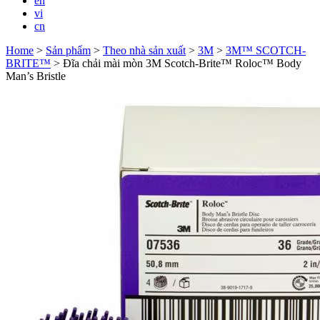
en
vi
cn
Home
>
Sản phẩm
>
Theo nhà sản xuất
>
3M
>
3M™ SCOTCH-
BRITE™
>
Đĩa chải mài mòn 3M Scotch-Brite™ Roloc™ Body
Man’s Bristle