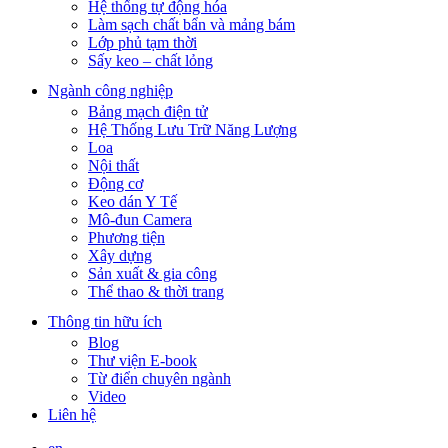
Hệ thống tự động hóa
Làm sạch chất bẩn và mảng bám
Lớp phủ tạm thời
Sấy keo – chất lỏng
Ngành công nghiệp
Bảng mạch điện tử
Hệ Thống Lưu Trữ Năng Lượng
Loa
Nội thất
Động cơ
Keo dán Y Tế
Mô-đun Camera
Phương tiện
Xây dựng
Sản xuất & gia công
Thể thao & thời trang
Thông tin hữu ích
Blog
Thư viện E-book
Từ điển chuyên ngành
Video
Liên hệ