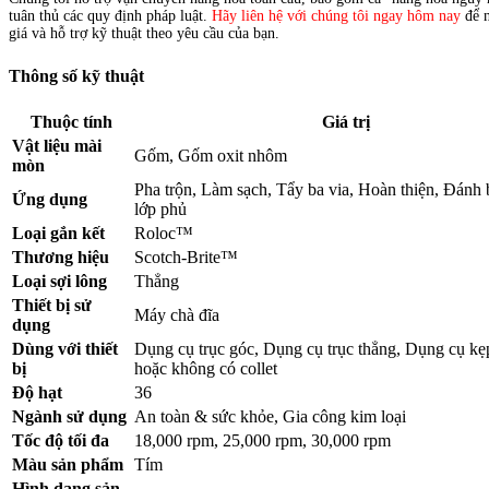
tuân thủ các quy định pháp luật.
Hãy liên hệ với chúng tôi ngay hôm nay
để 
giá và hỗ trợ kỹ thuật theo yêu cầu của bạn.
Thông số kỹ thuật
Thuộc tính
Giá trị
Vật liệu mài
Gốm, Gốm oxit nhôm
mòn
Pha trộn, Làm sạch, Tẩy ba via, Hoàn thiện, Đánh
Ứng dụng
lớp phủ
Loại gắn kết
Roloc™
Thương hiệu
Scotch-Brite™
Loại sợi lông
Thẳng
Thiết bị sử
Máy chà đĩa
dụng
Dùng với thiết
Dụng cụ trục góc, Dụng cụ trục thẳng, Dụng cụ kẹp
bị
hoặc không có collet
Độ hạt
36
Ngành sử dụng
An toàn & sức khỏe, Gia công kim loại
Tốc độ tối đa
18,000 rpm, 25,000 rpm, 30,000 rpm
Màu sản phẩm
Tím
Hình dạng sản