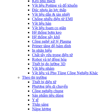
Keo phủ mạch
Vật liệu Potting và đổ khuôn
Đúc nhựa áp lực thấp
Vật liệu dẫn & tản nhiệt
Chống nhiễu điện từ EMI
Vật liệu hàn
Vật liệu foam co giãn
Hệ thống bơm keo
Hệ thống sấy khô
Công nghệ xử lý Plasma
Primer tăng độ bám dính
In nhãn hiệu
Chất tẩy rửa trong điện tử
Robot và tự động hóa
Thiết bị đo lường 3D
Vật liệu nhám
Vật liệu và Phụ Tùng Công Nghiệp Khác
Theo thị trường
Thiết bị điện tử
Phương tiện di chuyển
Công nghiệp chung
Sản phẩm tiêu dùng
Y tế
Thắp sáng
Năng lượng