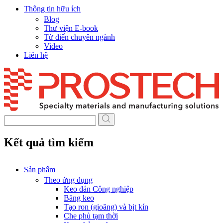
Thông tin hữu ích
Blog
Thư viện E-book
Từ điển chuyên ngành
Video
Liên hệ
Skip
to
content
Kết quả tìm kiếm
Sản phẩm
Theo ứng dụng
Keo dán Công nghiệp
Băng keo
Tạo ron (gioăng) và bịt kín
Che phủ tạm thời