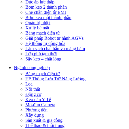
Đúc áp lực thấp
Bơm keo 2 thành phần
Che chắn điện từ EMI
Bơm keo một thành phần
Quản trị nhiệt
Xử lý bề mặt
Bảng mạch điện tử
Giải pháp Robot tự hành AGVs
Hệ thống tự động hóa
Làm sạch chất bẩn và mảng bám
Lớp phủ tạm thời
Sấy keo – chất lỏng
Ngành công nghiệp
Bảng mạch điện tử
Hệ Thống Lưu Trữ Năng Lượng
Loa
Nội thất
Động cơ
Keo dán Y Tế
Mô-đun Camera
Phương tiện
Xây dựng
Sản xuất & gia công
Thể thao & thời trang