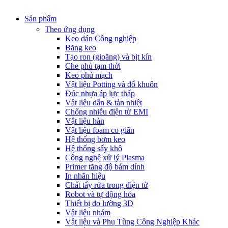
Sản phẩm
Theo ứng dụng
Keo dán Công nghiệp
Băng keo
Tạo ron (gioăng) và bịt kín
Che phủ tạm thời
Keo phủ mạch
Vật liệu Potting và đổ khuôn
Đúc nhựa áp lực thấp
Vật liệu dẫn & tản nhiệt
Chống nhiễu điện từ EMI
Vật liệu hàn
Vật liệu foam co giãn
Hệ thống bơm keo
Hệ thống sấy khô
Công nghệ xử lý Plasma
Primer tăng độ bám dính
In nhãn hiệu
Chất tẩy rửa trong điện tử
Robot và tự động hóa
Thiết bị đo lường 3D
Vật liệu nhám
Vật liệu và Phụ Tùng Công Nghiệp Khác