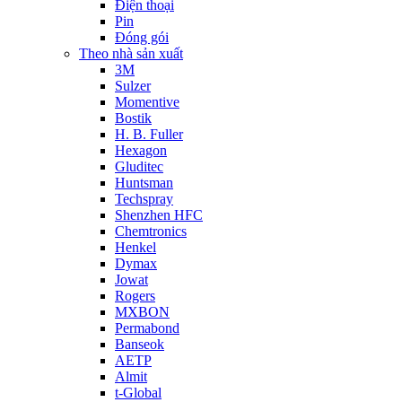
Điện thoại
Pin
Đóng gói
Theo nhà sản xuất
3M
Sulzer
Momentive
Bostik
H. B. Fuller
Hexagon
Gluditec
Huntsman
Techspray
Shenzhen HFC
Chemtronics
Henkel
Dymax
Jowat
Rogers
MXBON
Permabond
Banseok
AETP
Almit
t-Global