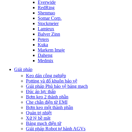
Everwide
RedRing
Shenmao
Somar Corp.
Stockmeier
Lamieux
Balver Zinn
Peters
Kuka
Markem Imaje
Daheng
Medmix
Giải pháp
Keo dán công nghiệp
Potting và đổ khuôn bảo vệ
Giải pháp Phủ bảo vệ bảng mạch
Đúc áp lực thấp
Bơm keo 2 thành phần
Che chắn điện từ EMI
Bơm keo một thành phần
Quản trị nhiệt
Xử lý bề mặt
Bảng mạch điện tử
Giải pháp Robot tự hành AGVs