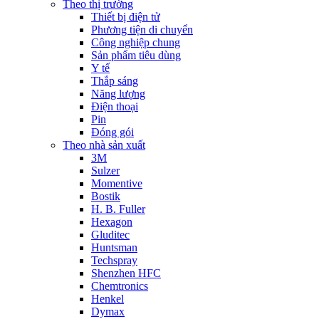
Theo thị trường
Thiết bị điện tử
Phương tiện di chuyển
Công nghiệp chung
Sản phẩm tiêu dùng
Y tế
Thắp sáng
Năng lượng
Điện thoại
Pin
Đóng gói
Theo nhà sản xuất
3M
Sulzer
Momentive
Bostik
H. B. Fuller
Hexagon
Gluditec
Huntsman
Techspray
Shenzhen HFC
Chemtronics
Henkel
Dymax