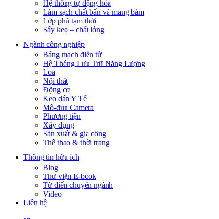
Hệ thống tự động hóa
Làm sạch chất bẩn và mảng bám
Lớp phủ tạm thời
Sấy keo – chất lỏng
Ngành công nghiệp
Bảng mạch điện tử
Hệ Thống Lưu Trữ Năng Lượng
Loa
Nội thất
Động cơ
Keo dán Y Tế
Mô-đun Camera
Phương tiện
Xây dựng
Sản xuất & gia công
Thể thao & thời trang
Thông tin hữu ích
Blog
Thư viện E-book
Từ điển chuyên ngành
Video
Liên hệ