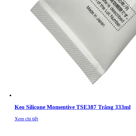
Keo Silicone Momentive TSE387 Trắng 333ml
Xem chi tiết