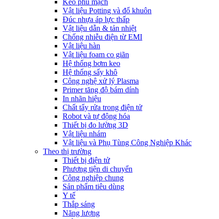
Keo phủ mạch
Vật liệu Potting và đổ khuôn
Đúc nhựa áp lực thấp
Vật liệu dẫn & tản nhiệt
Chống nhiễu điện từ EMI
Vật liệu hàn
Vật liệu foam co giãn
Hệ thống bơm keo
Hệ thống sấy khô
Công nghệ xử lý Plasma
Primer tăng độ bám dính
In nhãn hiệu
Chất tẩy rửa trong điện tử
Robot và tự động hóa
Thiết bị đo lường 3D
Vật liệu nhám
Vật liệu và Phụ Tùng Công Nghiệp Khác
Theo thị trường
Thiết bị điện tử
Phương tiện di chuyển
Công nghiệp chung
Sản phẩm tiêu dùng
Y tế
Thắp sáng
Năng lượng