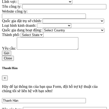
Lĩnh vực:
Tên công ty:
Website công ty:
Quốc gia đặt trụ sở chính:
Loại hình kinh doanh:
Quốc gia đang hoạt động:
Thành phố:
Yêu cầu:
Close
Thanh Hàn
×
Hãy để lại thông tin của bạn qua Form, đội hỗ trợ kỹ thuật của
chúng tôi sẽ liên hệ với bạn sớm!