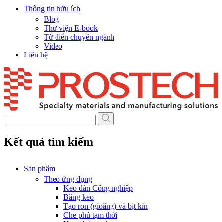
Thông tin hữu ích
Blog
Thư viện E-book
Từ điển chuyên ngành
Video
Liên hệ
Skip
to
content
Kết quả tìm kiếm
Sản phẩm
Theo ứng dụng
Keo dán Công nghiệp
Băng keo
Tạo ron (gioăng) và bịt kín
Che phủ tạm thời