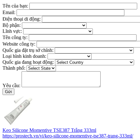
Tên của bạn:
Email:
Điện thoại di động:
Bộ phận:
Lĩnh vực:
Tên công ty:
Website công ty:
Quốc gia đặt trụ sở chính:
Loại hình kinh doanh:
Quốc gia đang hoạt động:
Thành phố:
Yêu cầu:
Keo Silicone Momentive TSE387 Trắng 333ml
https://prostech.vn/vi/keo-silicone-momentive-tse387-trang-333ml/