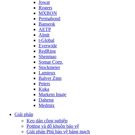
Jowat
Rogers
MXBON
Permabond
Banseok
AETP
Almit
t-Global
Everwide
RedRing
Shenmao
Somar Corp.
Stockmeier
Lamieux
Balver Zinn
Peters
Kuka
Markem Imaje
Daheng
Medmix
Giải pháp
Keo dán công nghiệp
Potting và đổ khuôn bảo vệ
Giải pháp Phủ bảo vệ bảng mạch