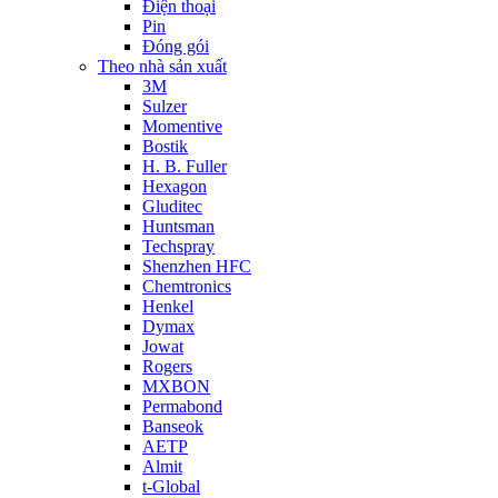
Điện thoại
Pin
Đóng gói
Theo nhà sản xuất
3M
Sulzer
Momentive
Bostik
H. B. Fuller
Hexagon
Gluditec
Huntsman
Techspray
Shenzhen HFC
Chemtronics
Henkel
Dymax
Jowat
Rogers
MXBON
Permabond
Banseok
AETP
Almit
t-Global