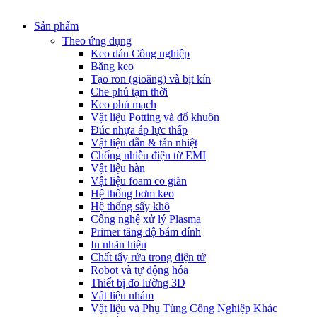
Sản phẩm
Theo ứng dụng
Keo dán Công nghiệp
Băng keo
Tạo ron (gioăng) và bịt kín
Che phủ tạm thời
Keo phủ mạch
Vật liệu Potting và đổ khuôn
Đúc nhựa áp lực thấp
Vật liệu dẫn & tản nhiệt
Chống nhiễu điện từ EMI
Vật liệu hàn
Vật liệu foam co giãn
Hệ thống bơm keo
Hệ thống sấy khô
Công nghệ xử lý Plasma
Primer tăng độ bám dính
In nhãn hiệu
Chất tẩy rửa trong điện tử
Robot và tự động hóa
Thiết bị đo lường 3D
Vật liệu nhám
Vật liệu và Phụ Tùng Công Nghiệp Khác