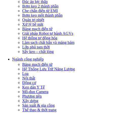
Đúc áp lực thấp
Bơm keo 2 thành phần
Che chắn điện từ EMI
Bơm keo một thành phần
Quản trị nhiệt
Xử lý bề mặt
Bảng mạch điện tử
Giải pháp Robot tự hành AGVs
Hệ thống tự động hóa
Làm sạch chất bẩn và mảng bám
Lớp phủ tạm thời
Sấy keo – chất lỏng
Ngành công nghiệp
Bảng mạch điện tử
Hệ Thống Lưu Trữ Năng Lượng
Loa
Nội thất
Động cơ
Keo dán Y Tế
Mô-đun Camera
Phương tiện
Xây dựng
Sản xuất & gia công
Thể thao & thời trang