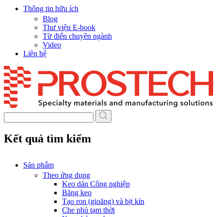
Thông tin hữu ích
Blog
Thư viện E-book
Từ điển chuyên ngành
Video
Liên hệ
Skip
to
content
Kết quả tìm kiếm
Sản phẩm
Theo ứng dụng
Keo dán Công nghiệp
Băng keo
Tạo ron (gioăng) và bịt kín
Che phủ tạm thời