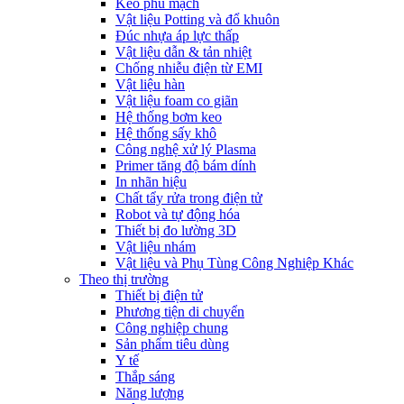
Keo phủ mạch
Vật liệu Potting và đổ khuôn
Đúc nhựa áp lực thấp
Vật liệu dẫn & tản nhiệt
Chống nhiễu điện từ EMI
Vật liệu hàn
Vật liệu foam co giãn
Hệ thống bơm keo
Hệ thống sấy khô
Công nghệ xử lý Plasma
Primer tăng độ bám dính
In nhãn hiệu
Chất tẩy rửa trong điện tử
Robot và tự động hóa
Thiết bị đo lường 3D
Vật liệu nhám
Vật liệu và Phụ Tùng Công Nghiệp Khác
Theo thị trường
Thiết bị điện tử
Phương tiện di chuyển
Công nghiệp chung
Sản phẩm tiêu dùng
Y tế
Thắp sáng
Năng lượng