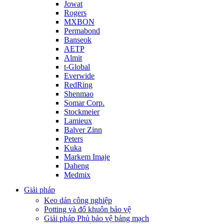
Jowat
Rogers
MXBON
Permabond
Banseok
AETP
Almit
t-Global
Everwide
RedRing
Shenmao
Somar Corp.
Stockmeier
Lamieux
Balver Zinn
Peters
Kuka
Markem Imaje
Daheng
Medmix
Giải pháp
Keo dán công nghiệp
Potting và đổ khuôn bảo vệ
Giải pháp Phủ bảo vệ bảng mạch