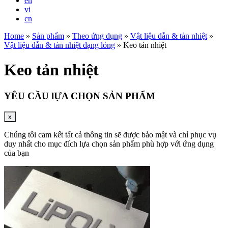
en
vi
cn
Home
»
Sản phẩm
»
Theo ứng dụng
»
Vật liệu dẫn & tản nhiệt
»
Vật liệu dẫn & tản nhiệt dạng lỏng
»
Keo tản nhiệt
Keo tản nhiệt
YÊU CẦU lỰA CHỌN SẢN PHẨM
x
Chúng tôi cam kết tất cả thông tin sẽ được bảo mật và chỉ phục vụ
duy nhất cho mục đích lựa chọn sản phẩm phù hợp với ứng dụng
của bạn