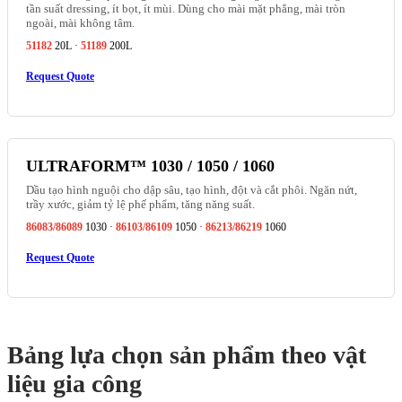
tần suất dressing, ít bọt, ít mùi. Dùng cho mài mặt phẳng, mài tròn
ngoài, mài không tâm.
51182
20L ·
51189
200L
Request Quote
ULTRAFORM™ 1030 / 1050 / 1060
Dầu tạo hình nguội cho dập sâu, tạo hình, đột và cắt phôi. Ngăn nứt,
trầy xước, giảm tỷ lệ phế phẩm, tăng năng suất.
86083/86089
1030 ·
86103/86109
1050 ·
86213/86219
1060
Request Quote
Bảng lựa chọn sản phẩm theo vật
liệu gia công