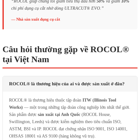
“ROCOL giúp chúng tôi giảm tiêu thụ dầu hơn
50%
và giảm
10%
chi phí dụng cụ cắt nhờ dòng ULTRACUT® EVO.”
— Nhà sản xuất dụng cụ cắt
Câu hỏi thường gặp về ROCOL®
tại Việt Nam
ROCOL® là thương hiệu của ai và được sản xuất ở đâu?
ROCOL® là thương hiệu thuộc tập đoàn
ITW (Illinois Tool
Works)
— một trong những tập đoàn công nghiệp lớn nhất thế giới.
Sản phẩm được
sản xuất tại Anh Quốc
(ROCOL House,
Swillington, Leeds) và được kiểm nghiệm theo tiêu chuẩn ISO,
ASTM, BSI và IP. ROCOL đạt chứng nhận ISO 9001, ISO 14001,
OHSAS 18001 và AS 9100 (hàng không vũ trụ).