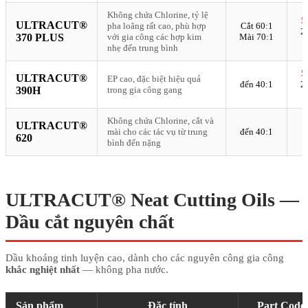
Không chứa Chlorine, tỷ lệ
5
ULTRACUT®
pha loãng rất cao, phù hợp
Cắt 60:1
2
370 PLUS
với gia công các hợp kim
Mài 70:1
nhẹ đến trung bình
5
ULTRACUT®
EP cao, đặc biệt hiệu quả
đến 40:1
2
390H
trong gia công gang
Không chứa Chlorine, cắt và
ULTRACUT®
mài cho các tác vụ từ trung
đến 40:1
620
bình đến nặng
ULTRACUT® Neat Cutting Oils —
Dầu cắt nguyên chất
Dầu khoáng tinh luyện cao, dành cho các nguyên công gia công
khắc nghiệt nhất
— không pha nước.
Sản phẩm
Đặc tính
Part Code