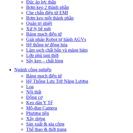
Đúc áp lực thấp
Bơm keo 2 thành phần
Che chắn điện từ EMI
Bơm keo một thành phần
Quản trị nhiệt
Xử lý bề mặt
Bảng mạch điện tử
Giải pháp Robot tự hành AGVs
Hệ thống tự động hóa
Làm sạch chất bẩn và mảng bám
Lớp phủ tạm thời
Sấy keo – chất lỏng
Ngành công nghiệp
Bảng mạch điện tử
Hệ Thống Lưu Trữ Năng Lượng
Loa
Nội thất
Động cơ
Keo dán Y Tế
Mô-đun Camera
Phương tiện
Xây dựng
Sản xuất & gia công
Thể thao & thời trang