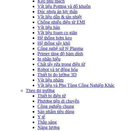
Keo phủ mạch
Vật liệu Potting và đổ khuôn
Đúc nhựa áp lực thấp
Vật liệu dẫn & tản nhiệt
Chống nhiễu điện từ EMI
Vật liệu hàn
Vật liệu foam co giãn
Hệ thống bơm keo
Hệ thống sấy khô
Công nghệ xử lý Plasma
Primer tăng độ bám dính
In nhãn hiệu
Chất tẩy rửa trong điện tử
Robot và tự động hóa
Thiết bị đo lường 3D
Vật liệu nhám
Vật liệu và Phụ Tùng Công Nghiệp Khác
Theo thị trường
Thiết bị điện tử
Phương tiện di chuyển
Công nghiệp chung
Sản phẩm tiêu dùng
Y tế
Thắp sáng
Năng lượng