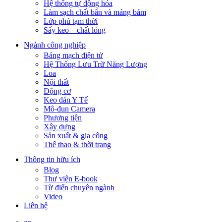
Hệ thống tự động hóa
Làm sạch chất bẩn và mảng bám
Lớp phủ tạm thời
Sấy keo – chất lỏng
Ngành công nghiệp
Bảng mạch điện tử
Hệ Thống Lưu Trữ Năng Lượng
Loa
Nội thất
Động cơ
Keo dán Y Tế
Mô-đun Camera
Phương tiện
Xây dựng
Sản xuất & gia công
Thể thao & thời trang
Thông tin hữu ích
Blog
Thư viện E-book
Từ điển chuyên ngành
Video
Liên hệ