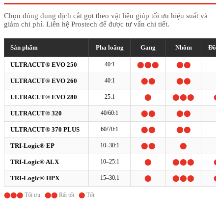
Chọn đúng dung dịch cắt gọt theo vật liệu giúp tối ưu hiệu suất và
giảm chi phí. Liên hệ Prostech để được tư vấn chi tiết.
Sản phẩm
Pha loãng
Gang
Nhôm
Đồn
ULTRACUT® EVO 250
40:1
⬤⬤⬤
⬤⬤
ULTRACUT® EVO 260
40:1
⬤⬤
⬤⬤
ULTRACUT® EVO 280
25:1
⬤
⬤⬤⬤
ULTRACUT® 320
40/60:1
⬤⬤
⬤⬤
ULTRACUT® 370 PLUS
60/70:1
⬤⬤
⬤⬤
TRI-Logic® EP
10–30:1
⬤⬤
⬤
TRI-Logic® ALX
10–25:1
⬤
⬤⬤⬤
TRI-Logic® HPX
15–30:1
⬤
⬤⬤⬤
⬤⬤⬤
Tối ưu
⬤⬤
Rất tốt
⬤
Tốt