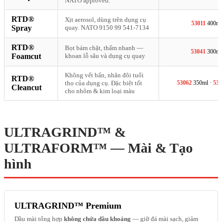
NATO approved.
RTD®
Xịt aerosol, dùng trên dụng cụ
53011
400ml
Spray
quay. NATO 9150 99 541-7134
RTD®
Bọt bám chặt, thấm nhanh —
53041
300ml
Foamcut
khoan lỗ sâu và dụng cụ quay
Không vết bẩn, nhân đôi tuổi
RTD®
thọ của dụng cụ. Đặc biệt tốt
53062
350ml ·
530
Cleancut
cho nhôm & kim loại màu
ULTRAGRIND™ &
ULTRAFORM™ — Mài & Tạo
hình
ULTRAGRIND™ Premium
Dầu mài tổng hợp
không chứa dầu khoáng
— giữ đá mài sạch, giảm