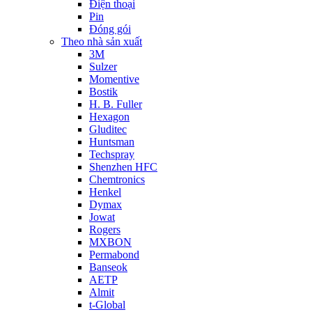
Điện thoại
Pin
Đóng gói
Theo nhà sản xuất
3M
Sulzer
Momentive
Bostik
H. B. Fuller
Hexagon
Gluditec
Huntsman
Techspray
Shenzhen HFC
Chemtronics
Henkel
Dymax
Jowat
Rogers
MXBON
Permabond
Banseok
AETP
Almit
t-Global