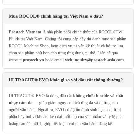
Mua ROCOL® chính hãng tại Việt Nam ở đâu?
Prostech Vietnam
là nhà phân phối chính thức của ROCOL/ITW
Fluids tại Việt Nam. Chúng tôi cung cấp đầy đủ danh mục sản phẩm
ROCOL Machine Shop, kèm dịch vụ tư vấn kỹ thuật và hỗ trợ lựa
chọn sản phẩm phù hợp cho từng ứng dụng cụ thể. Liên hệ qua
website
prostech.vn
hoặc email
web.inquiry@prostech-asia.com
.
ULTRACUT® EVO khác gì so với dầu cắt thông thường?
ULTRACUT® EVO là dòng dầu cắt
không chứa biocide và chất
nhạy cảm da
— giúp giảm nguy cơ kích ứng da và dị ứng cho
người vận hành. Ngoài ra, EVO có độ ổn định sinh học cao, ít bị
phân hủy bởi vi khuẩn, kéo dài tuổi thọ của sản phẩm và tỷ lệ pha
loãng cao đến 40:1, giúp tiết kiệm chi phí vận hành đáng kể.