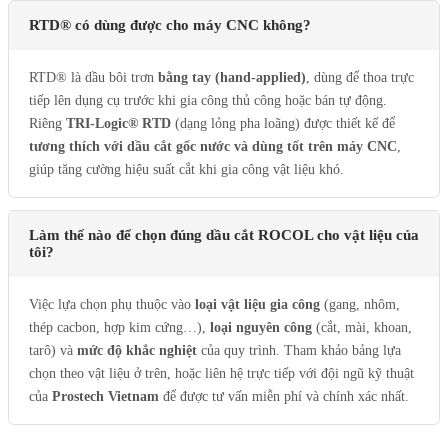
RTD® có dùng được cho máy CNC không?
RTD® là dầu bôi trơn
bằng tay (hand-applied)
, dùng để thoa trực
tiếp lên dụng cụ trước khi gia công thủ công hoặc bán tự động.
Riêng
TRI-Logic® RTD
(dạng lỏng pha loãng) được thiết kế để
tương thích với dầu cắt gốc nước và dùng tốt trên máy CNC
,
giúp tăng cường hiệu suất cắt khi gia công vật liệu khó.
Làm thế nào để chọn đúng dầu cắt ROCOL cho vật liệu của
tôi?
Việc lựa chọn phụ thuộc vào
loại vật liệu gia công
(gang, nhôm,
thép cacbon, hợp kim cứng…),
loại nguyên công
(cắt, mài, khoan,
tarô) và
mức độ khắc nghiệt
của quy trình. Tham khảo bảng lựa
chọn theo vật liệu ở trên, hoặc liên hệ trực tiếp với đội ngũ kỹ thuật
của
Prostech Vietnam
để được tư vấn miễn phí và chính xác nhất.