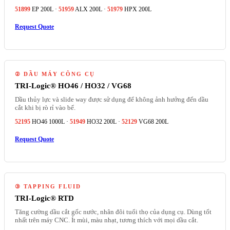
51899
EP 200L ·
51959
ALX 200L ·
51979
HPX 200L
Request Quote
② DẦU MÁY CÔNG CỤ
TRI-Logic® HO46 / HO32 / VG68
Dầu thủy lực và slide way được sử dụng để không ảnh hưởng đến dầu
cắt khi bị rò rỉ vào bể.
52195
HO46 1000L ·
51949
HO32 200L ·
52129
VG68 200L
Request Quote
③ TAPPING FLUID
TRI-Logic® RTD
Tăng cường dầu cắt gốc nước, nhân đôi tuổi thọ của dụng cụ. Dùng tốt
nhất trên máy CNC. Ít mùi, màu nhạt, tương thích với mọi dầu cắt.