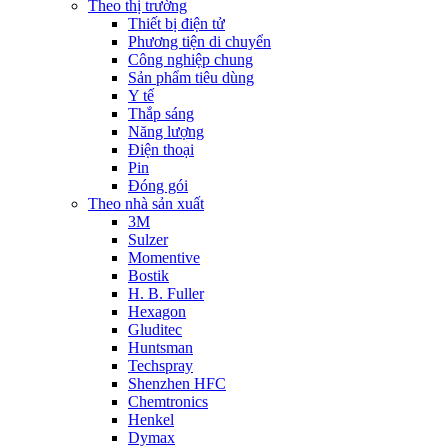
Theo thị trường
Thiết bị điện tử
Phương tiện di chuyển
Công nghiệp chung
Sản phẩm tiêu dùng
Y tế
Thắp sáng
Năng lượng
Điện thoại
Pin
Đóng gói
Theo nhà sản xuất
3M
Sulzer
Momentive
Bostik
H. B. Fuller
Hexagon
Gluditec
Huntsman
Techspray
Shenzhen HFC
Chemtronics
Henkel
Dymax