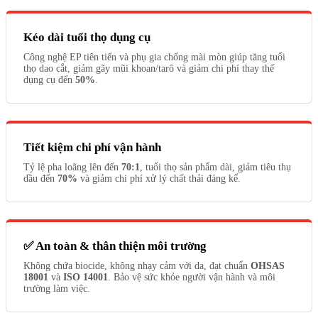
Kéo dài tuổi thọ dụng cụ
Công nghệ EP tiên tiến và phụ gia chống mài mòn giúp tăng tuổi
thọ dao cắt, giảm gãy mũi khoan/tarô và giảm chi phí thay thế
dụng cụ đến
50%
.
Tiết kiệm chi phí vận hành
Tỷ lệ pha loãng lên đến
70:1
, tuổi thọ sản phẩm dài, giảm tiêu thụ
dầu đến
70%
và giảm chi phí xử lý chất thải đáng kể.
✅ An toàn & thân thiện môi trường
Không chứa biocide, không nhạy cảm với da, đạt chuẩn
OHSAS
18001
và
ISO 14001
. Bảo vệ sức khỏe người vận hành và môi
trường làm việc.