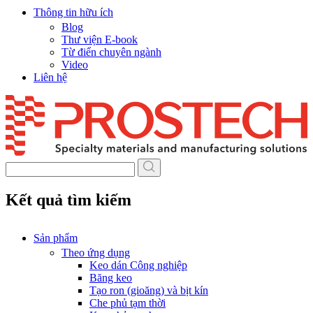
Thông tin hữu ích
Blog
Thư viện E-book
Từ điển chuyên ngành
Video
Liên hệ
Skip
to
content
Kết quả tìm kiếm
Sản phẩm
Theo ứng dụng
Keo dán Công nghiệp
Băng keo
Tạo ron (gioăng) và bịt kín
Che phủ tạm thời