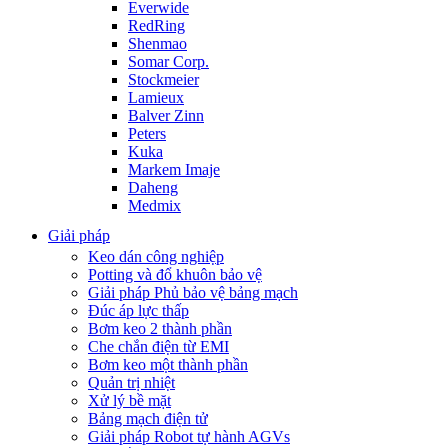
Everwide
RedRing
Shenmao
Somar Corp.
Stockmeier
Lamieux
Balver Zinn
Peters
Kuka
Markem Imaje
Daheng
Medmix
Giải pháp
Keo dán công nghiệp
Potting và đổ khuôn bảo vệ
Giải pháp Phủ bảo vệ bảng mạch
Đúc áp lực thấp
Bơm keo 2 thành phần
Che chắn điện từ EMI
Bơm keo một thành phần
Quản trị nhiệt
Xử lý bề mặt
Bảng mạch điện tử
Giải pháp Robot tự hành AGVs