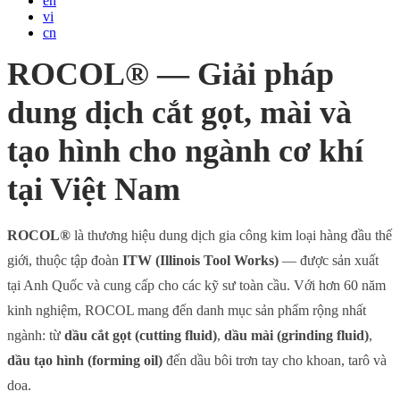
en
vi
cn
ROCOL® — Giải pháp
dung dịch cắt gọt, mài và
tạo hình cho ngành cơ khí
tại Việt Nam
ROCOL®
là thương hiệu dung dịch gia công kim loại hàng đầu thế
giới, thuộc tập đoàn
ITW (Illinois Tool Works)
— được sản xuất
tại Anh Quốc và cung cấp cho các kỹ sư toàn cầu. Với hơn 60 năm
kinh nghiệm, ROCOL mang đến danh mục sản phẩm rộng nhất
ngành: từ
dầu cắt gọt (cutting fluid)
,
dầu mài (grinding fluid)
,
dầu tạo hình (forming oil)
đến dầu bôi trơn tay cho khoan, tarô và
doa.