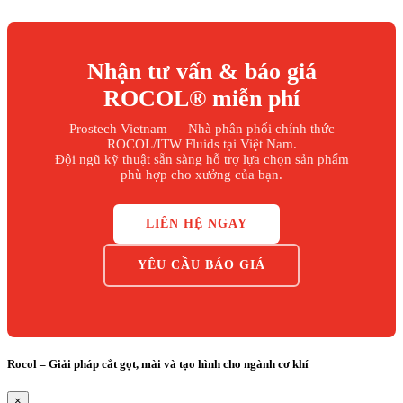
Nhận tư vấn & báo giá
ROCOL® miễn phí
Prostech Vietnam — Nhà phân phối chính thức
ROCOL/ITW Fluids tại Việt Nam.
Đội ngũ kỹ thuật sẵn sàng hỗ trợ lựa chọn sản phẩm
phù hợp cho xưởng của bạn.
LIÊN HỆ NGAY
YÊU CẦU BÁO GIÁ
Rocol – Giải pháp cắt gọt, mài và tạo hình cho ngành cơ khí
×