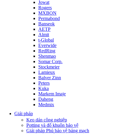
Jowat
Rogers
MXBON
Permabond
Banseok
AETP
Almit
t-Global
Everwide
RedRing
Shenmao
Somar Corp.
Stockmeier
Lamieux
Balver Zinn
Peters
Kuka
Markem Imaje
Daheng
Medmix
Giải pháp
Keo dán công nghiệp
Potting và đổ khuôn bảo vệ
Giải pháp Phủ bảo vệ bảng mạch