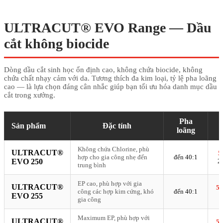
ULTRACUT® EVO Range — Dầu
cắt không biocide
Dòng dầu cắt sinh học ổn định cao, không chứa biocide, không
chứa chất nhạy cảm với da. Tương thích đa kim loại, tỷ lệ pha loãng
cao — là lựa chọn đáng cân nhắc giúp bạn tối ưu hóa danh mục dầu
cắt trong xưởng.
Pha
Sản phẩm
Đặc tính
loãng
Không chứa Chlorine, phù
ULTRACUT®
5
hợp cho gia công nhẹ đến
đến 40:1
EVO 250
2
trung bình
EP cao, phù hợp với gia
ULTRACUT®
51
công các hợp kim cứng, khó
đến 40:1
EVO 255
gia công
Maximum EP, phù hợp với
ULTRACUT®
51