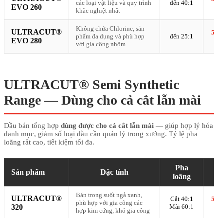
các loại vật liệu và quy trình
đến 40:1
EVO 260
khắc nghiệt nhất
Không chứa Chlorine, sản
ULTRACUT®
51
phẩm đa dụng và phù hợp
đến 25:1
EVO 280
với gia công nhôm
ULTRACUT® Semi Synthetic
Range — Dùng cho cả cắt lẫn mài
Dầu bán tổng hợp
dùng được cho cả cắt lẫn mài
— giúp hợp lý hóa
danh mục, giảm số loại dầu cần quản lý trong xưởng. Tỷ lệ pha
loãng rất cao, tiết kiệm tối đa.
Pha
Sản phẩm
Đặc tính
loãng
Bán trong suốt ngả xanh,
ULTRACUT®
Cắt 40:1
51
phù hợp với gia công các
320
Mài 60:1
hợp kim cứng, khó gia công