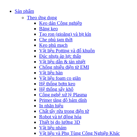
Sản phẩm
Theo ứng dụng
Keo dán Công nghiệp
Băng keo
Tạo ron (gioăng) và bịt kín
Che phủ tạm thời
Keo phủ mạch
Vật liệu Potting và đổ khuôn
Đúc nhựa áp lực thấp
Vật liệu dẫn & tản nhiệt
Chống nhiễu điện từ EMI
Vật liệu hàn
Vật liệu foam co giãn
Hệ thống bơm keo
Hệ thống sấy khô
Công nghệ xử lý Plasma
Primer tăng độ bám dính
In nhãn hiệu
Chất tẩy rửa trong điện tử
Robot và tự động hóa
Thiết bị đo lường 3D
Vật liệu nhám
Vật liệu và Phụ Tùng Công Nghiệp Khác