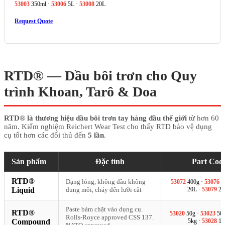
53003
350ml ·
53006
5L ·
53008
20L
Request Quote
RTD® — Dầu bôi trơn cho Quy
trình Khoan, Tarô & Doa
RTD® là thương hiệu dầu bôi trơn tay hàng đầu thế giới
từ hơn 60
năm. Kiểm nghiệm Reichert Wear Test cho thấy RTD bảo vệ dụng
cụ tốt hơn các đối thủ đến
5 lần
.
Sản phẩm
Đặc tính
Part Cod
RTD®
Dạng lỏng, không dầu không
53072
400g ·
53076
5
Liquid
dung môi, chảy đến lưỡi cắt
20L ·
53079
20
Paste bám chặt vào dụng cụ.
RTD®
53020
50g ·
53023
500
Rolls-Royce approved CSS 137.
Compound
5kg ·
53028
18