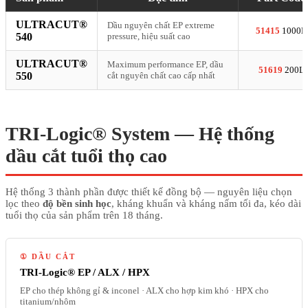
ULTRACUT®
Dầu nguyên chất EP extreme
51415
1000L
540
pressure, hiệu suất cao
ULTRACUT®
Maximum performance EP, dầu
51619
200L
550
cắt nguyên chất cao cấp nhất
TRI-Logic® System — Hệ thống
dầu cắt tuổi thọ cao
Hệ thống 3 thành phần được thiết kế đồng bộ — nguyên liệu chọn
lọc theo
độ bền sinh học
, kháng khuẩn và kháng nấm tối đa, kéo dài
tuổi thọ của sản phẩm trên 18 tháng.
① DẦU CẮT
TRI-Logic® EP / ALX / HPX
EP cho thép không gỉ & inconel · ALX cho hợp kim khó · HPX cho
titanium/nhôm