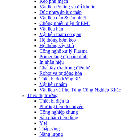
Keo phủ mạch
Vật liệu Potting và đổ khuôn
Đúc nhựa áp lực thấp
Vật liệu dẫn & tản nhiệt
Chống nhiễu điện từ EMI
Vật liệu hàn
Vật liệu foam co giãn
Hệ thống bơm keo
Hệ thống sấy khô
Công nghệ xử lý Plasma
Primer tăng độ bám dính
In nhãn hiệu
Chất tẩy rửa trong điện tử
Robot và tự động hóa
Thiết bị đo lường 3D
Vật liệu nhám
Vật liệu và Phụ Tùng Công Nghiệp Khác
Theo thị trường
Thiết bị điện tử
Phương tiện di chuyển
Công nghiệp chung
Sản phẩm tiêu dùng
Y tế
Thắp sáng
Năng lượng