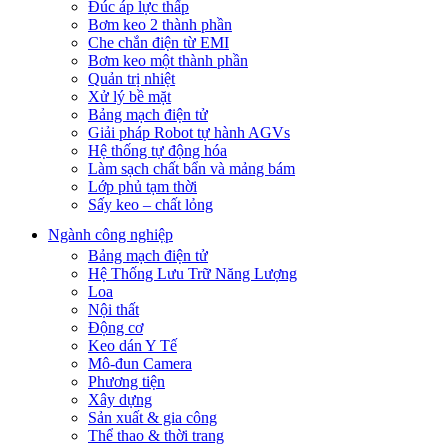
Đúc áp lực thấp
Bơm keo 2 thành phần
Che chắn điện từ EMI
Bơm keo một thành phần
Quản trị nhiệt
Xử lý bề mặt
Bảng mạch điện tử
Giải pháp Robot tự hành AGVs
Hệ thống tự động hóa
Làm sạch chất bẩn và mảng bám
Lớp phủ tạm thời
Sấy keo – chất lỏng
Ngành công nghiệp
Bảng mạch điện tử
Hệ Thống Lưu Trữ Năng Lượng
Loa
Nội thất
Động cơ
Keo dán Y Tế
Mô-đun Camera
Phương tiện
Xây dựng
Sản xuất & gia công
Thể thao & thời trang