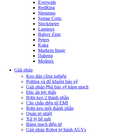
Everwide
RedRing
Shenmao
Somar Corp.
Stockmeier
Lamieux
Balver Zinn
Peters
Kuka
Markem Imaje
Daheng
Medmix
Giải pháp
Keo dán công nghiệp
Potting và đổ khuôn bảo vệ
Giải pháp Phủ bảo vệ bảng mạch
Đúc áp lực thấp
Bơm keo 2 thành phần
Che chắn điện từ EMI
Bơm keo một thành phần
Quản trị nhiệt
Xử lý bề mặt
Bảng mạch điện tử
Giải pháp Robot tự hành AGVs