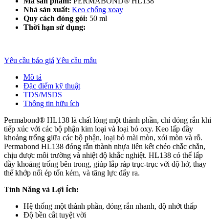
Mã sản phẩm:
PERMABOND® HL138
Nhà sản xuất:
Keo chống xoay
Quy cách đóng gói:
50 ml
Thời hạn sử dụng:
Yêu cầu báo giá
Yêu cầu mẫu
Mô tả
Đặc điểm kỹ thuật
TDS/MSDS
Thông tin hữu ích
Permabond® HL138 là chất lỏng một thành phần, chỉ đóng rắn khi
tiếp xúc với các bộ phận kim loại và loại bỏ oxy. Keo lấp đầy
khoảng trống giữa các bộ phận, loại bỏ mài mòn, xói mòn và rỗ.
Permabond HL138 đóng rắn thành nhựa liên kết chéo chắc chắn,
chịu được môi trường và nhiệt độ khắc nghiệt. HL138 có thể lấp
đầy khoảng trống bên trong, giúp lắp ráp trục-trục với độ hở, thay
thế khớp nối ép tốn kém, và tăng lực đẩy ra.
Tính Năng và Lợi Ích:
Hệ thống một thành phần, đóng rắn nhanh, độ nhớt thấp
Độ bền cắt tuyệt vời