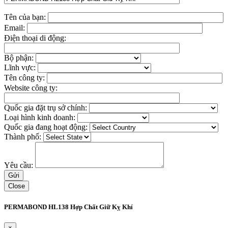
Tên của bạn:
Email:
Điện thoại di động:
Bộ phận:
Lĩnh vực:
Tên công ty:
Website công ty:
Quốc gia đặt trụ sở chính:
Loại hình kinh doanh:
Quốc gia đang hoạt động:
Thành phố:
Yêu cầu:
Close
PERMABOND HL138 Hợp Chất Giữ Kỵ Khí
×