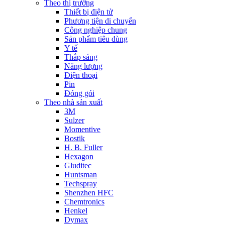
Theo thị trường
Thiết bị điện tử
Phương tiện di chuyển
Công nghiệp chung
Sản phẩm tiêu dùng
Y tế
Thắp sáng
Năng lượng
Điện thoại
Pin
Đóng gói
Theo nhà sản xuất
3M
Sulzer
Momentive
Bostik
H. B. Fuller
Hexagon
Gluditec
Huntsman
Techspray
Shenzhen HFC
Chemtronics
Henkel
Dymax