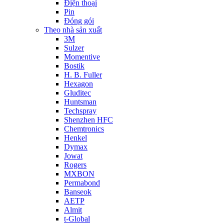
Điện thoại
Pin
Đóng gói
Theo nhà sản xuất
3M
Sulzer
Momentive
Bostik
H. B. Fuller
Hexagon
Gluditec
Huntsman
Techspray
Shenzhen HFC
Chemtronics
Henkel
Dymax
Jowat
Rogers
MXBON
Permabond
Banseok
AETP
Almit
t-Global