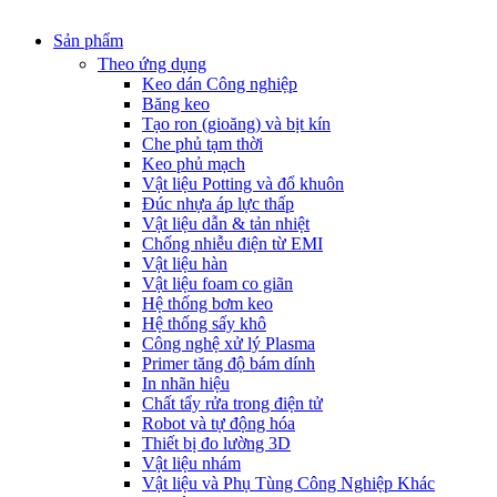
Sản phẩm
Theo ứng dụng
Keo dán Công nghiệp
Băng keo
Tạo ron (gioăng) và bịt kín
Che phủ tạm thời
Keo phủ mạch
Vật liệu Potting và đổ khuôn
Đúc nhựa áp lực thấp
Vật liệu dẫn & tản nhiệt
Chống nhiễu điện từ EMI
Vật liệu hàn
Vật liệu foam co giãn
Hệ thống bơm keo
Hệ thống sấy khô
Công nghệ xử lý Plasma
Primer tăng độ bám dính
In nhãn hiệu
Chất tẩy rửa trong điện tử
Robot và tự động hóa
Thiết bị đo lường 3D
Vật liệu nhám
Vật liệu và Phụ Tùng Công Nghiệp Khác