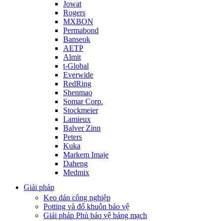
Jowat
Rogers
MXBON
Permabond
Banseok
AETP
Almit
t-Global
Everwide
RedRing
Shenmao
Somar Corp.
Stockmeier
Lamieux
Balver Zinn
Peters
Kuka
Markem Imaje
Daheng
Medmix
Giải pháp
Keo dán công nghiệp
Potting và đổ khuôn bảo vệ
Giải pháp Phủ bảo vệ bảng mạch