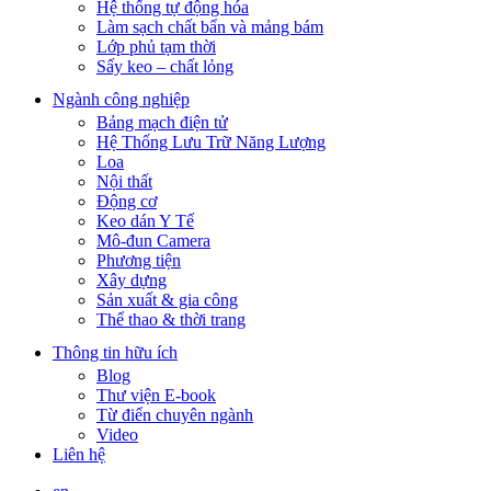
Hệ thống tự động hóa
Làm sạch chất bẩn và mảng bám
Lớp phủ tạm thời
Sấy keo – chất lỏng
Ngành công nghiệp
Bảng mạch điện tử
Hệ Thống Lưu Trữ Năng Lượng
Loa
Nội thất
Động cơ
Keo dán Y Tế
Mô-đun Camera
Phương tiện
Xây dựng
Sản xuất & gia công
Thể thao & thời trang
Thông tin hữu ích
Blog
Thư viện E-book
Từ điển chuyên ngành
Video
Liên hệ