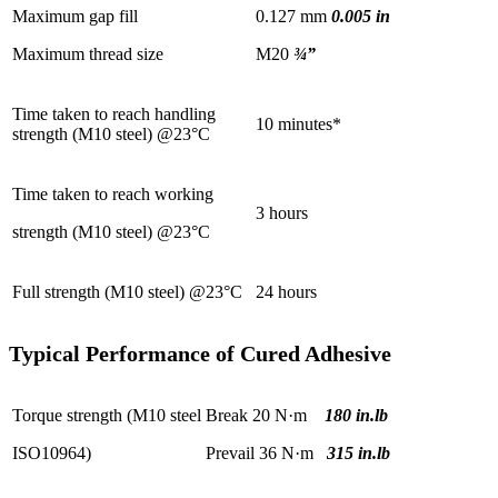
Maximum gap fill
0.127 mm
0.005 in
Maximum thread size
M20
¾”
Time taken to reach handling
10 minutes*
strength (M10 steel) @23°C
Time taken to reach working
3 hours
strength (M10 steel) @23°C
Full strength (M10 steel) @23°C
24 hours
Typical Performance of Cured Adhesive
Torque strength (M10 steel
Break 20 N·m
180 in.lb
ISO10964)
Prevail 36 N·m
315 in.lb