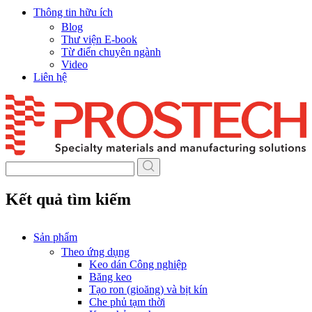
Thông tin hữu ích
Blog
Thư viện E-book
Từ điển chuyên ngành
Video
Liên hệ
Skip
to
content
Kết quả tìm kiếm
Sản phẩm
Theo ứng dụng
Keo dán Công nghiệp
Băng keo
Tạo ron (gioăng) và bịt kín
Che phủ tạm thời