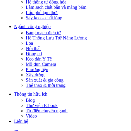
Hệ thống tự động hóa
Làm sạch chất bẩn và mảng bám
Lớp phủ tạm thời
Sấy keo – chất lỏng
Ngành công nghiệp
Bảng mạch điện tử
Hệ Thống Lưu Trữ Năng Lượng
Loa
Nội thất
Động cơ
Keo dán Y Tế
Mô-đun Camera
Phương tiện
Xây dựng
Sản xuất & gia công
Thể thao & thời trang
Thông tin hữu ích
Blog
Thư viện E-book
Từ điển chuyên ngành
Video
Liên hệ