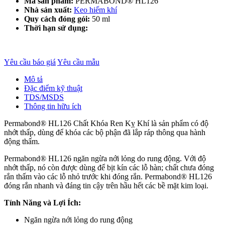
Mã sản phẩm:
PERMABOND® HL126
Nhà sản xuất:
Keo hiếm khí
Quy cách đóng gói:
50 ml
Thời hạn sử dụng:
Yêu cầu báo giá
Yêu cầu mẫu
Mô tả
Đặc điểm kỹ thuật
TDS/MSDS
Thông tin hữu ích
Permabond® HL126 Chất Khóa Ren Kỵ Khí là sản phẩm có độ
nhớt thấp, dùng để khóa các bộ phận đã lắp ráp thông qua hành
động thấm.
Permabond® HL126 ngăn ngừa nới lỏng do rung động. Với độ
nhớt thấp, nó còn được dùng để bịt kín các lỗ hàn; chất chưa đóng
rắn thấm vào các lỗ nhỏ trước khi đóng rắn. Permabond® HL126
đóng rắn nhanh và đáng tin cậy trên hầu hết các bề mặt kim loại.
Tính Năng và Lợi Ích:
Ngăn ngừa nới lỏng do rung động