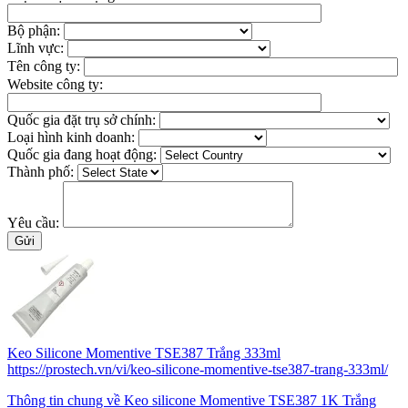
Bộ phận:
Lĩnh vực:
Tên công ty:
Website công ty:
Quốc gia đặt trụ sở chính:
Loại hình kinh doanh:
Quốc gia đang hoạt động:
Thành phố:
Yêu cầu:
Keo Silicone Momentive TSE387 Trắng 333ml
https://prostech.vn/vi/keo-silicone-momentive-tse387-trang-333ml/
Thông tin chung về Keo silicone Momentive TSE387 1K Trắng