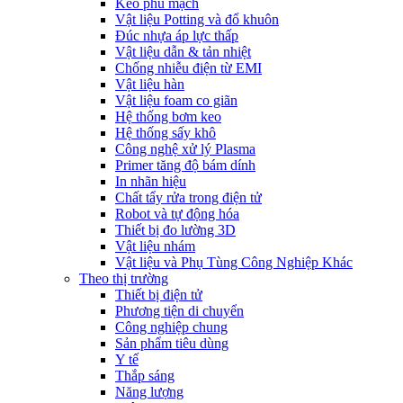
Keo phủ mạch
Vật liệu Potting và đổ khuôn
Đúc nhựa áp lực thấp
Vật liệu dẫn & tản nhiệt
Chống nhiễu điện từ EMI
Vật liệu hàn
Vật liệu foam co giãn
Hệ thống bơm keo
Hệ thống sấy khô
Công nghệ xử lý Plasma
Primer tăng độ bám dính
In nhãn hiệu
Chất tẩy rửa trong điện tử
Robot và tự động hóa
Thiết bị đo lường 3D
Vật liệu nhám
Vật liệu và Phụ Tùng Công Nghiệp Khác
Theo thị trường
Thiết bị điện tử
Phương tiện di chuyển
Công nghiệp chung
Sản phẩm tiêu dùng
Y tế
Thắp sáng
Năng lượng