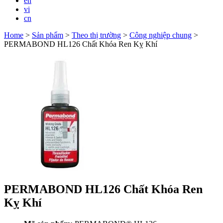
en
vi
cn
Home
>
Sản phẩm
>
Theo thị trường
>
Công nghiệp chung
>
PERMABOND HL126 Chất Khóa Ren Kỵ Khí
PERMABOND HL126 Chất Khóa Ren
Kỵ Khí