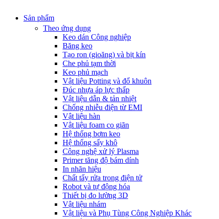
Sản phẩm
Theo ứng dụng
Keo dán Công nghiệp
Băng keo
Tạo ron (gioăng) và bịt kín
Che phủ tạm thời
Keo phủ mạch
Vật liệu Potting và đổ khuôn
Đúc nhựa áp lực thấp
Vật liệu dẫn & tản nhiệt
Chống nhiễu điện từ EMI
Vật liệu hàn
Vật liệu foam co giãn
Hệ thống bơm keo
Hệ thống sấy khô
Công nghệ xử lý Plasma
Primer tăng độ bám dính
In nhãn hiệu
Chất tẩy rửa trong điện tử
Robot và tự động hóa
Thiết bị đo lường 3D
Vật liệu nhám
Vật liệu và Phụ Tùng Công Nghiệp Khác