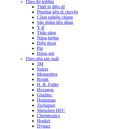
Theo thị trường
Thiết bị điện tử
Phương tiện di chuyển
Công nghiệp chung
Sản phẩm tiêu dùng
Y tế
Thắp sáng
Năng lượng
Điện thoại
Pin
Đóng gói
Theo nhà sản xuất
3M
Sulzer
Momentive
Bostik
H. B. Fuller
Hexagon
Gluditec
Huntsman
Techspray
Shenzhen HFC
Chemtronics
Henkel
Dymax