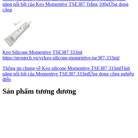
năng nổi bật của Keo Momentive TSE387 Trắng 100gỨng dụng
công
Keo Silicone Momentive TSE387 333ml
https://prostech.vn/vi/keo-silicone-momentive-tse387-333ml/
Thông tin chung về Keo silicone Momentive TSE387 333mlTính
năng nổi bật của Momentive TSE387 333mlỨng dụng công nghiệp
điển
Sản phẩm tương đương