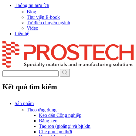
Thông tin hữu ích
Blog
Thư viện E-book
Từ điển chuyên ngành
Video
Liên hệ
Skip
to
content
Kết quả tìm kiếm
Sản phẩm
Theo ứng dụng
Keo dán Công nghiệp
Băng keo
Tạo ron (gioăng) và bịt kín
Che phủ tạm thời