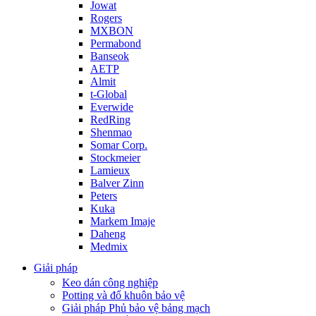
Jowat
Rogers
MXBON
Permabond
Banseok
AETP
Almit
t-Global
Everwide
RedRing
Shenmao
Somar Corp.
Stockmeier
Lamieux
Balver Zinn
Peters
Kuka
Markem Imaje
Daheng
Medmix
Giải pháp
Keo dán công nghiệp
Potting và đổ khuôn bảo vệ
Giải pháp Phủ bảo vệ bảng mạch