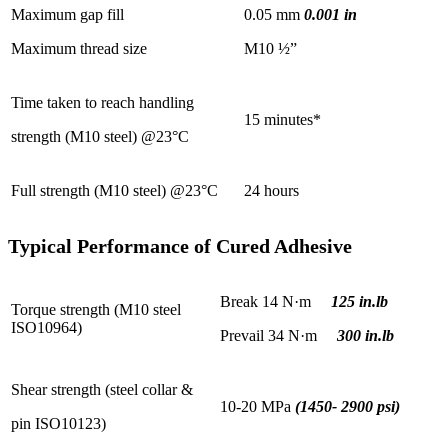
Maximum gap fill
0.05 mm
0.001 in
Maximum thread size
M10 ½”
Time taken to reach handling
15 minutes*
strength (M10 steel) @23°C
Full strength (M10 steel) @23°C
24 hours
Typical Performance of Cured Adhesive
Break 14 N·m
125 in.lb
Torque strength (M10 steel
ISO10964)
Prevail 34 N·m
300 in.lb
Shear strength (steel collar &
10-20 MPa
(1450- 2900 psi)
pin ISO10123)