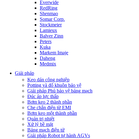
Everwide
RedRing
Shenmao
Somar Corp.
Stockmeier
Lamieux
Balver Zinn
Peters
Kuka
Markem Imaje
Daheng
Medmix
Giải pháp
Keo dán công nghiệp
Potting và đổ khuôn bảo vệ
Giải pháp Phủ bảo vệ bảng mạch
Đúc áp lực thấp
Bơm keo 2 thành phần
Che chắn điện từ EMI
Bơm keo một thành phần
Quản trị nhiệt
Xử lý bề mặt
Bảng mạch điện tử
Giải pháp Robot tự hành AGVs