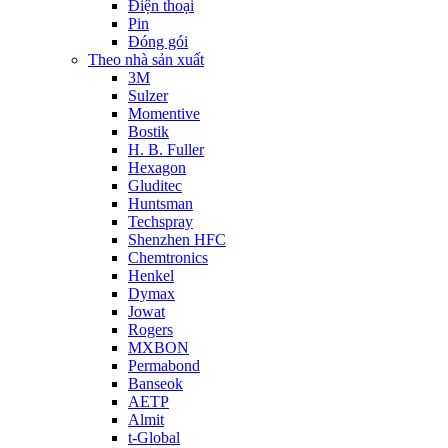
Điện thoại
Pin
Đóng gói
Theo nhà sản xuất
3M
Sulzer
Momentive
Bostik
H. B. Fuller
Hexagon
Gluditec
Huntsman
Techspray
Shenzhen HFC
Chemtronics
Henkel
Dymax
Jowat
Rogers
MXBON
Permabond
Banseok
AETP
Almit
t-Global