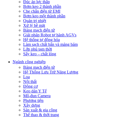
Đúc áp lực thấp
Bơm keo 2 thành phần
Che chắn điện từ EMI
Bơm keo một thành phần
Quản trị nhiệt
Xử lý bề mặt
Bảng mạch điện tử
Giải pháp Robot tự hành AGVs
Hệ thống tự động hóa
Làm sạch chất bẩn và mảng bám
Lớp phủ tạm thời
Sấy keo – chất lỏng
Ngành công nghiệp
Bảng mạch điện tử
Hệ Thống Lưu Trữ Năng Lượng
Loa
Nội thất
Động cơ
Keo dán Y Tế
Mô-đun Camera
Phương tiện
Xây dựng
Sản xuất & gia công
Thể thao & thời trang