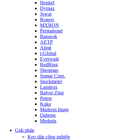
Henkel
Dymax
Jowat
Rogers
MXBON
Permabond
Banseok
AETP
Almit
t-Global
Everwide
RedRing
Shenmao
Somar Corp.
Stockmeier
Lamieux
Balver Zinn
Peters
Kuka
Markem Imaje
Daheng
Medmix
Giải pháp
Keo dán công nghiệp