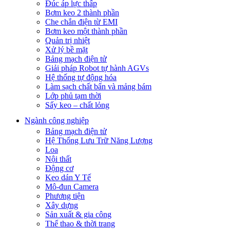
Đúc áp lực thấp
Bơm keo 2 thành phần
Che chắn điện từ EMI
Bơm keo một thành phần
Quản trị nhiệt
Xử lý bề mặt
Bảng mạch điện tử
Giải pháp Robot tự hành AGVs
Hệ thống tự động hóa
Làm sạch chất bẩn và mảng bám
Lớp phủ tạm thời
Sấy keo – chất lỏng
Ngành công nghiệp
Bảng mạch điện tử
Hệ Thống Lưu Trữ Năng Lượng
Loa
Nội thất
Động cơ
Keo dán Y Tế
Mô-đun Camera
Phương tiện
Xây dựng
Sản xuất & gia công
Thể thao & thời trang