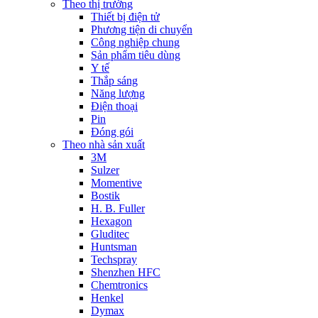
Theo thị trường
Thiết bị điện tử
Phương tiện di chuyển
Công nghiệp chung
Sản phẩm tiêu dùng
Y tế
Thắp sáng
Năng lượng
Điện thoại
Pin
Đóng gói
Theo nhà sản xuất
3M
Sulzer
Momentive
Bostik
H. B. Fuller
Hexagon
Gluditec
Huntsman
Techspray
Shenzhen HFC
Chemtronics
Henkel
Dymax