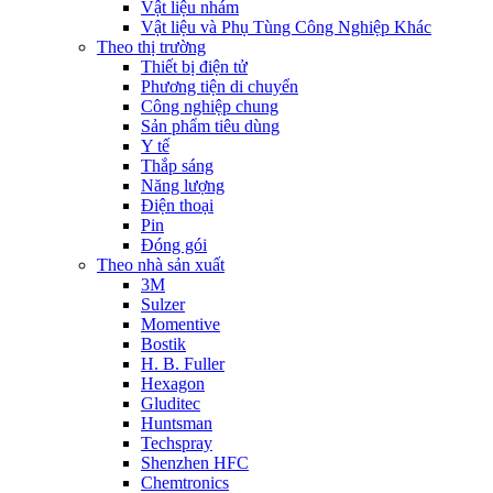
Vật liệu nhám
Vật liệu và Phụ Tùng Công Nghiệp Khác
Theo thị trường
Thiết bị điện tử
Phương tiện di chuyển
Công nghiệp chung
Sản phẩm tiêu dùng
Y tế
Thắp sáng
Năng lượng
Điện thoại
Pin
Đóng gói
Theo nhà sản xuất
3M
Sulzer
Momentive
Bostik
H. B. Fuller
Hexagon
Gluditec
Huntsman
Techspray
Shenzhen HFC
Chemtronics