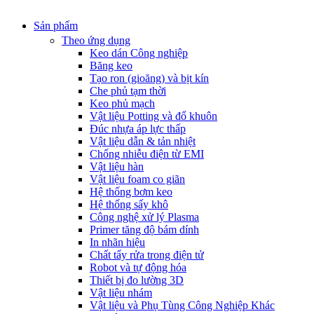
Sản phẩm
Theo ứng dụng
Keo dán Công nghiệp
Băng keo
Tạo ron (gioăng) và bịt kín
Che phủ tạm thời
Keo phủ mạch
Vật liệu Potting và đổ khuôn
Đúc nhựa áp lực thấp
Vật liệu dẫn & tản nhiệt
Chống nhiễu điện từ EMI
Vật liệu hàn
Vật liệu foam co giãn
Hệ thống bơm keo
Hệ thống sấy khô
Công nghệ xử lý Plasma
Primer tăng độ bám dính
In nhãn hiệu
Chất tẩy rửa trong điện tử
Robot và tự động hóa
Thiết bị đo lường 3D
Vật liệu nhám
Vật liệu và Phụ Tùng Công Nghiệp Khác