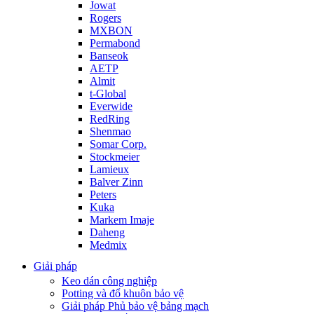
Jowat
Rogers
MXBON
Permabond
Banseok
AETP
Almit
t-Global
Everwide
RedRing
Shenmao
Somar Corp.
Stockmeier
Lamieux
Balver Zinn
Peters
Kuka
Markem Imaje
Daheng
Medmix
Giải pháp
Keo dán công nghiệp
Potting và đổ khuôn bảo vệ
Giải pháp Phủ bảo vệ bảng mạch