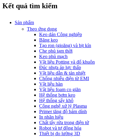
Kết quả tìm kiếm
Sản phẩm
Theo ứng dụng
Keo dán Công nghiệp
Băng keo
Tạo ron (gioăng) và bịt kín
Che phủ tạm thời
Keo phủ mạch
Vật liệu Potting và đổ khuôn
Đúc nhựa áp lực thấp
Vật liệu dẫn & tản nhiệt
Chống nhiễu điện từ EMI
Vật liệu hàn
Vật liệu foam co giãn
Hệ thống bơm keo
Hệ thống sấy khô
Công nghệ xử lý Plasma
Primer tăng độ bám dính
In nhãn hiệu
Chất tẩy rửa trong điện tử
Robot và tự động hóa
Thiết bị đo lường 3D