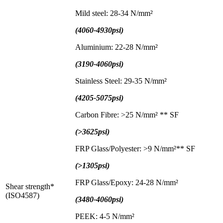
Mild steel: 28-34 N/mm²
(4060-4930psi)
Aluminium: 22-28 N/mm²
(3190-4060psi)
Stainless Steel: 29-35 N/mm²
(4205-5075psi)
Carbon Fibre: >25 N/mm² ** SF
(>3625psi)
FRP Glass/Polyester: >9 N/mm²** SF
(>1305psi)
FRP Glass/Epoxy: 24-28 N/mm²
Shear strength*
(ISO4587)
(3480-4060psi)
PEEK: 4-5 N/mm²