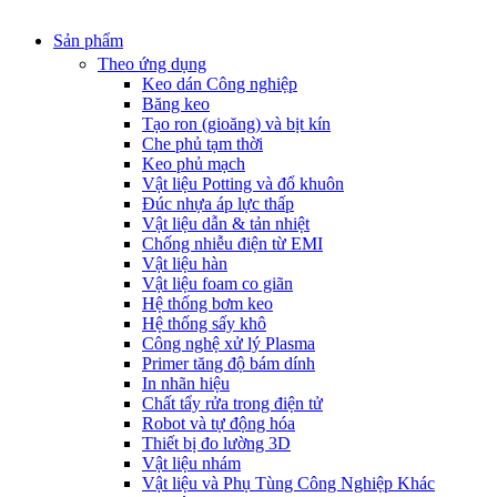
Sản phẩm
Theo ứng dụng
Keo dán Công nghiệp
Băng keo
Tạo ron (gioăng) và bịt kín
Che phủ tạm thời
Keo phủ mạch
Vật liệu Potting và đổ khuôn
Đúc nhựa áp lực thấp
Vật liệu dẫn & tản nhiệt
Chống nhiễu điện từ EMI
Vật liệu hàn
Vật liệu foam co giãn
Hệ thống bơm keo
Hệ thống sấy khô
Công nghệ xử lý Plasma
Primer tăng độ bám dính
In nhãn hiệu
Chất tẩy rửa trong điện tử
Robot và tự động hóa
Thiết bị đo lường 3D
Vật liệu nhám
Vật liệu và Phụ Tùng Công Nghiệp Khác