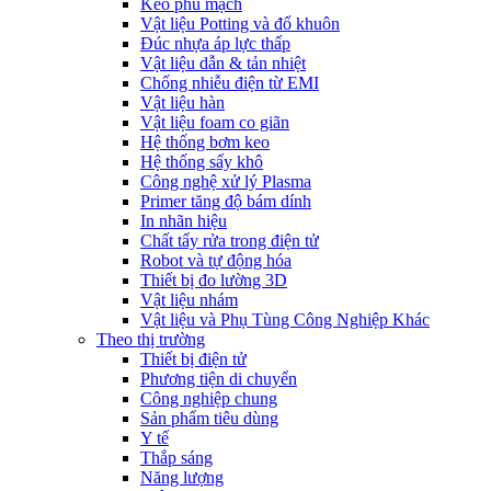
Keo phủ mạch
Vật liệu Potting và đổ khuôn
Đúc nhựa áp lực thấp
Vật liệu dẫn & tản nhiệt
Chống nhiễu điện từ EMI
Vật liệu hàn
Vật liệu foam co giãn
Hệ thống bơm keo
Hệ thống sấy khô
Công nghệ xử lý Plasma
Primer tăng độ bám dính
In nhãn hiệu
Chất tẩy rửa trong điện tử
Robot và tự động hóa
Thiết bị đo lường 3D
Vật liệu nhám
Vật liệu và Phụ Tùng Công Nghiệp Khác
Theo thị trường
Thiết bị điện tử
Phương tiện di chuyển
Công nghiệp chung
Sản phẩm tiêu dùng
Y tế
Thắp sáng
Năng lượng