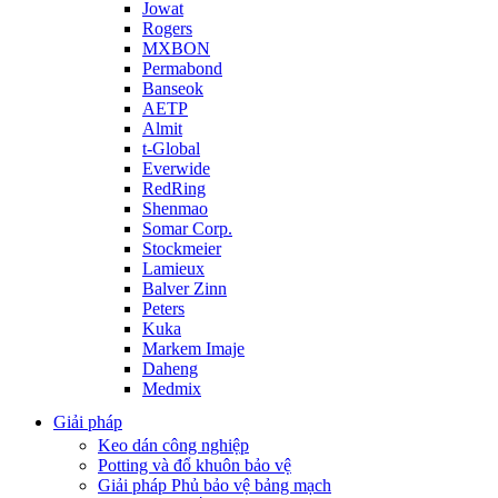
Jowat
Rogers
MXBON
Permabond
Banseok
AETP
Almit
t-Global
Everwide
RedRing
Shenmao
Somar Corp.
Stockmeier
Lamieux
Balver Zinn
Peters
Kuka
Markem Imaje
Daheng
Medmix
Giải pháp
Keo dán công nghiệp
Potting và đổ khuôn bảo vệ
Giải pháp Phủ bảo vệ bảng mạch