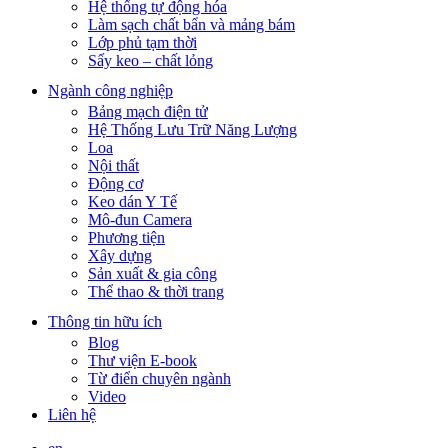
Hệ thống tự động hóa
Làm sạch chất bẩn và mảng bám
Lớp phủ tạm thời
Sấy keo – chất lỏng
Ngành công nghiệp
Bảng mạch điện tử
Hệ Thống Lưu Trữ Năng Lượng
Loa
Nội thất
Động cơ
Keo dán Y Tế
Mô-đun Camera
Phương tiện
Xây dựng
Sản xuất & gia công
Thể thao & thời trang
Thông tin hữu ích
Blog
Thư viện E-book
Từ điển chuyên ngành
Video
Liên hệ