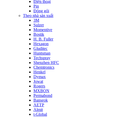
Điện thoại
Pin
Đóng gói
Theo nhà sản xuất
3M
Sulzer
Momentive
Bostik
H. B. Fuller
Hexagon
Gluditec
Huntsman
Techspray
Shenzhen HFC
Chemtronics
Henkel
Dymax
Jowat
Rogers
MXBON
Permabond
Banseok
AETP
Almit
t-Global