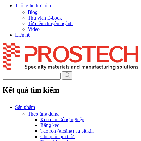
Thông tin hữu ích
Blog
Thư viện E-book
Từ điển chuyên ngành
Video
Liên hệ
Skip
to
content
Kết quả tìm kiếm
Sản phẩm
Theo ứng dụng
Keo dán Công nghiệp
Băng keo
Tạo ron (gioăng) và bịt kín
Che phủ tạm thời