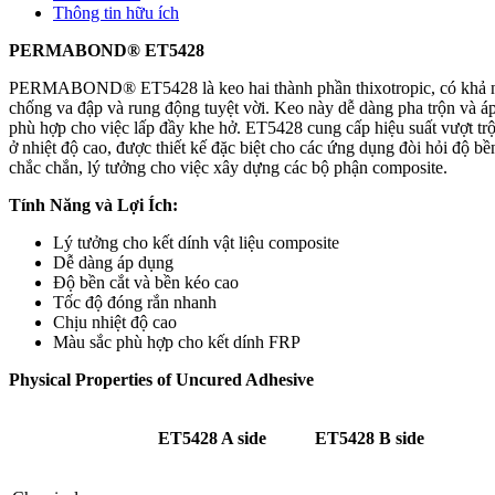
Thông tin hữu ích
PERMABOND® ET5428
PERMABOND® ET5428 là keo hai thành phần thixotropic, có khả 
chống va đập và rung động tuyệt vời. Keo này dễ dàng pha trộn và á
phù hợp cho việc lấp đầy khe hở. ET5428 cung cấp hiệu suất vượt trộ
ở nhiệt độ cao, được thiết kế đặc biệt cho các ứng dụng đòi hỏi độ bề
chắc chắn, lý tưởng cho việc xây dựng các bộ phận composite.
Tính Năng và Lợi Ích:
Lý tưởng cho kết dính vật liệu composite
Dễ dàng áp dụng
Độ bền cắt và bền kéo cao
Tốc độ đóng rắn nhanh
Chịu nhiệt độ cao
Màu sắc phù hợp cho kết dính FRP
Physical Properties of Uncured Adhesive
ET5428 A side
ET5428 B side