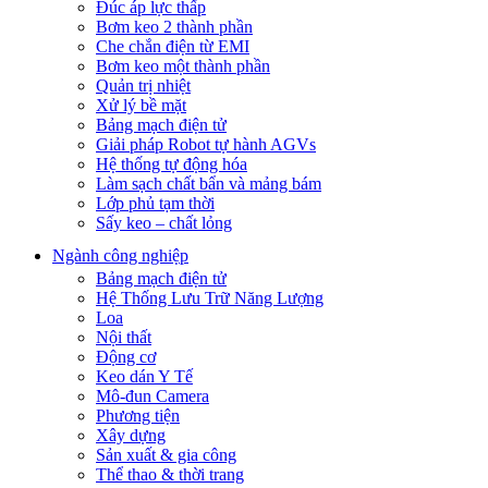
Đúc áp lực thấp
Bơm keo 2 thành phần
Che chắn điện từ EMI
Bơm keo một thành phần
Quản trị nhiệt
Xử lý bề mặt
Bảng mạch điện tử
Giải pháp Robot tự hành AGVs
Hệ thống tự động hóa
Làm sạch chất bẩn và mảng bám
Lớp phủ tạm thời
Sấy keo – chất lỏng
Ngành công nghiệp
Bảng mạch điện tử
Hệ Thống Lưu Trữ Năng Lượng
Loa
Nội thất
Động cơ
Keo dán Y Tế
Mô-đun Camera
Phương tiện
Xây dựng
Sản xuất & gia công
Thể thao & thời trang