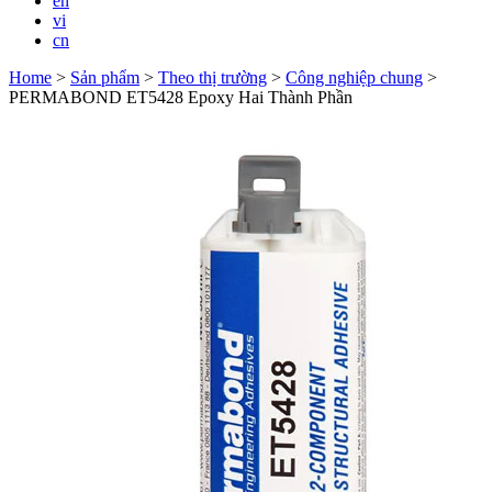
en
vi
cn
Home
>
Sản phẩm
>
Theo thị trường
>
Công nghiệp chung
>
PERMABOND ET5428 Epoxy Hai Thành Phần