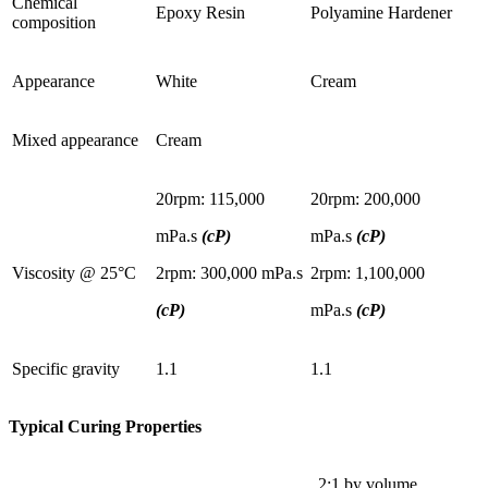
Chemical
Epoxy Resin
Polyamine Hardener
composition
Appearance
White
Cream
Mixed appearance
Cream
20rpm: 115,000
20rpm: 200,000
mPa.s
(cP)
mPa.s
(cP)
Viscosity @ 25°C
2rpm: 300,000 mPa.s
2rpm: 1,100,000
(cP)
mPa.s
(cP)
Specific gravity
1.1
1.1
Typical Curing Properties
2:1 by volume