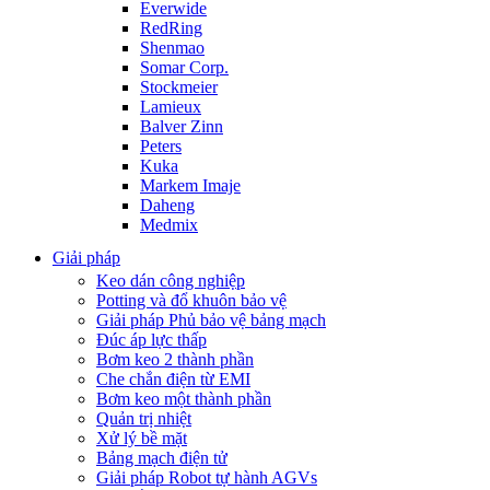
Everwide
RedRing
Shenmao
Somar Corp.
Stockmeier
Lamieux
Balver Zinn
Peters
Kuka
Markem Imaje
Daheng
Medmix
Giải pháp
Keo dán công nghiệp
Potting và đổ khuôn bảo vệ
Giải pháp Phủ bảo vệ bảng mạch
Đúc áp lực thấp
Bơm keo 2 thành phần
Che chắn điện từ EMI
Bơm keo một thành phần
Quản trị nhiệt
Xử lý bề mặt
Bảng mạch điện tử
Giải pháp Robot tự hành AGVs