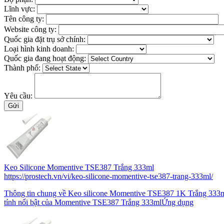
Lĩnh vực:
Tên công ty:
Website công ty:
Quốc gia đặt trụ sở chính:
Loại hình kinh doanh:
Quốc gia đang hoạt động:
Thành phố:
Yêu cầu:
Keo Silicone Momentive TSE387 Trắng 333ml
https://prostech.vn/vi/keo-silicone-momentive-tse387-trang-333ml/
Thông tin chung về Keo silicone Momentive TSE387 1K Trắng 333
tính nổi bật của Momentive TSE387 Trắng 333mlỨng dụng