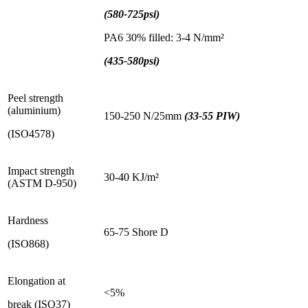
(580-725psi)
PA6 30% filled: 3-4 N/mm²
(435-580psi)
Peel strength
(aluminium)
150-250 N/25mm
(33-55 PIW)
(ISO4578)
Impact strength
30-40 KJ/m²
(ASTM D-950)
Hardness
65-75 Shore D
(ISO868)
Elongation at
<5%
break (ISO37)