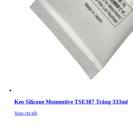
Keo Silicone Momentive TSE387 Trắng 333ml
Xem chi tiết