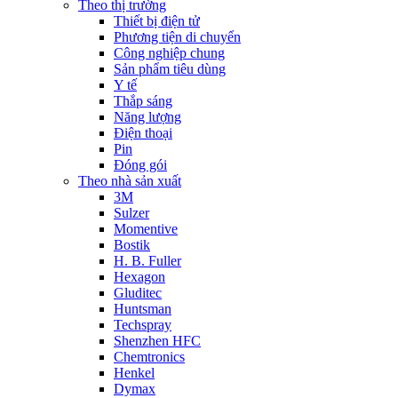
Theo thị trường
Thiết bị điện tử
Phương tiện di chuyển
Công nghiệp chung
Sản phẩm tiêu dùng
Y tế
Thắp sáng
Năng lượng
Điện thoại
Pin
Đóng gói
Theo nhà sản xuất
3M
Sulzer
Momentive
Bostik
H. B. Fuller
Hexagon
Gluditec
Huntsman
Techspray
Shenzhen HFC
Chemtronics
Henkel
Dymax