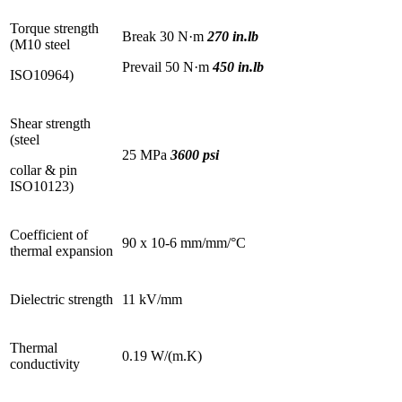
Torque strength
Break 30 N·m
270 in.lb
(M10 steel
Prevail 50 N·m
450 in.lb
ISO10964)
Shear strength
(steel
25 MPa
3600 psi
collar & pin
ISO10123)
Coefficient of
90 x 10-6 mm/mm/°C
thermal expansion
Dielectric strength
11 kV/mm
Thermal
0.19 W/(m.K)
conductivity