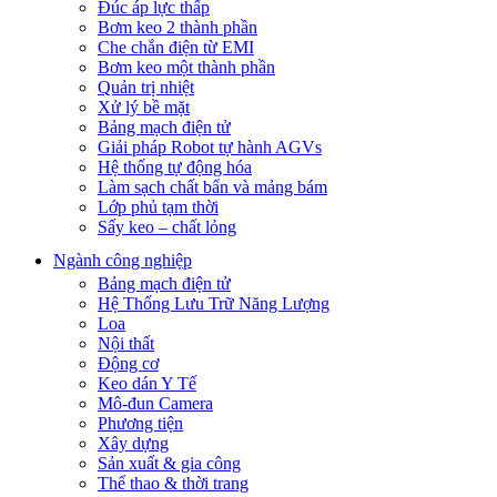
Đúc áp lực thấp
Bơm keo 2 thành phần
Che chắn điện từ EMI
Bơm keo một thành phần
Quản trị nhiệt
Xử lý bề mặt
Bảng mạch điện tử
Giải pháp Robot tự hành AGVs
Hệ thống tự động hóa
Làm sạch chất bẩn và mảng bám
Lớp phủ tạm thời
Sấy keo – chất lỏng
Ngành công nghiệp
Bảng mạch điện tử
Hệ Thống Lưu Trữ Năng Lượng
Loa
Nội thất
Động cơ
Keo dán Y Tế
Mô-đun Camera
Phương tiện
Xây dựng
Sản xuất & gia công
Thể thao & thời trang