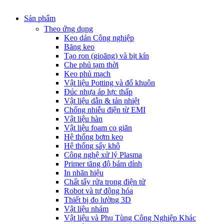
Sản phẩm
Theo ứng dụng
Keo dán Công nghiệp
Băng keo
Tạo ron (gioăng) và bịt kín
Che phủ tạm thời
Keo phủ mạch
Vật liệu Potting và đổ khuôn
Đúc nhựa áp lực thấp
Vật liệu dẫn & tản nhiệt
Chống nhiễu điện từ EMI
Vật liệu hàn
Vật liệu foam co giãn
Hệ thống bơm keo
Hệ thống sấy khô
Công nghệ xử lý Plasma
Primer tăng độ bám dính
In nhãn hiệu
Chất tẩy rửa trong điện tử
Robot và tự động hóa
Thiết bị đo lường 3D
Vật liệu nhám
Vật liệu và Phụ Tùng Công Nghiệp Khác