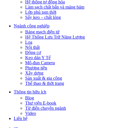
Hệ thống tự động hóa
Làm sạch chất bẩn và mảng bám
Lớp phủ tạm thời
Sấy keo – chất lỏng
Ngành công nghiệp
Bảng mạch điện tử
Hệ Thống Lưu Trữ Năng Lượng
Loa
Nội thất
Động cơ
Keo dán Y Tế
Mô-đun Camera
Phương tiện
Xây dựng
Sản xuất & gia công
Thể thao & thời trang
Thông tin hữu ích
Blog
Thư viện E-book
Từ điển chuyên ngành
Video
Liên hệ