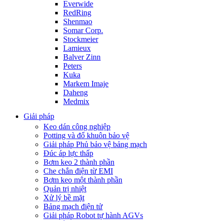
Everwide
RedRing
Shenmao
Somar Corp.
Stockmeier
Lamieux
Balver Zinn
Peters
Kuka
Markem Imaje
Daheng
Medmix
Giải pháp
Keo dán công nghiệp
Potting và đổ khuôn bảo vệ
Giải pháp Phủ bảo vệ bảng mạch
Đúc áp lực thấp
Bơm keo 2 thành phần
Che chắn điện từ EMI
Bơm keo một thành phần
Quản trị nhiệt
Xử lý bề mặt
Bảng mạch điện tử
Giải pháp Robot tự hành AGVs