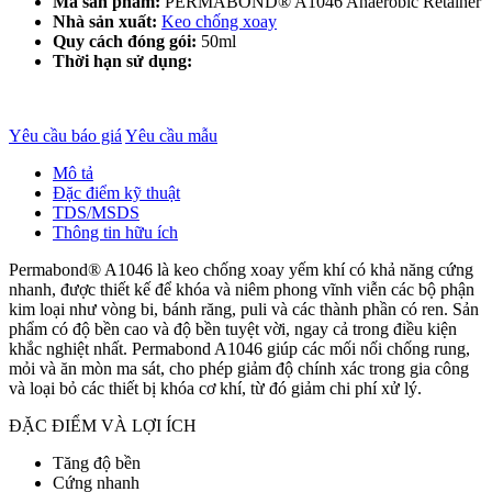
Mã sản phẩm:
PERMABOND® A1046 Anaerobic Retainer
Nhà sản xuất:
Keo chống xoay
Quy cách đóng gói:
50ml
Thời hạn sử dụng:
Yêu cầu báo giá
Yêu cầu mẫu
Mô tả
Đặc điểm kỹ thuật
TDS/MSDS
Thông tin hữu ích
Permabond® A1046 là keo chống xoay yếm khí có khả năng cứng
nhanh, được thiết kế để khóa và niêm phong vĩnh viễn các bộ phận
kim loại như vòng bi, bánh răng, puli và các thành phần có ren. Sản
phẩm có độ bền cao và độ bền tuyệt vời, ngay cả trong điều kiện
khắc nghiệt nhất. Permabond A1046 giúp các mối nối chống rung,
mỏi và ăn mòn ma sát, cho phép giảm độ chính xác trong gia công
và loại bỏ các thiết bị khóa cơ khí, từ đó giảm chi phí xử lý.
ĐẶC ĐIỂM VÀ LỢI ÍCH
Tăng độ bền
Cứng nhanh