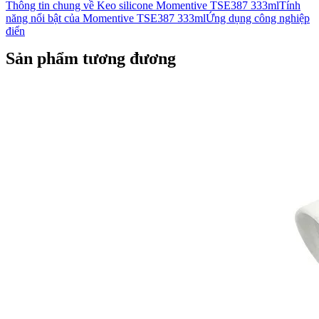
Thông tin chung về Keo silicone Momentive TSE387 333mlTính
năng nổi bật của Momentive TSE387 333mlỨng dụng công nghiệp
điển
Sản phẩm tương đương