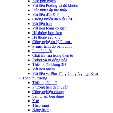
Keo phủ mạch
Vật liệu Potting và đổ khuôn
Đúc nhựa áp lực thấp
Vật liệu dẫn & tản nhiệt
Chống nhiễu điện từ EMI
Vật liệu hàn
Vật liệu foam co giãn
Hệ thống bơm keo
Hệ thống sấy khô
Công nghệ xử lý Plasma
Primer tăng độ bám dính
In nhãn hiệu
Chất tẩy rửa trong điện tử
Robot và tự động hóa
Thiết bị đo lường 3D
Vật liệu nhám
Vật liệu và Phụ Tùng Công Nghiệp Khác
Theo thị trường
Thiết bị điện tử
Phương tiện di chuyển
Công nghiệp chung
Sản phẩm tiêu dùng
Y tế
Thắp sáng
Năng lượng