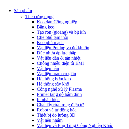
Sản phẩm
Theo ứng dụng
Keo dán Công nghiệp
Băng keo
Tạo ron (gioăng) và bịt kín
Che phủ tạm thời
Keo phủ mạch
Vật liệu Potting và đổ khuôn
Đúc nhựa áp lực thấp
Vật liệu dẫn & tản nhiệt
Chống nhiễu điện từ EMI
Vật liệu hàn
Vật liệu foam co giãn
Hệ thống bơm keo
Hệ thống sấy khô
Công nghệ xử lý Plasma
Primer tăng độ bám dính
In nhãn hiệu
Chất tẩy rửa trong điện tử
Robot và tự động hóa
Thiết bị đo lường 3D
Vật liệu nhám
Vật liệu và Phụ Tùng Công Nghiệp Khác