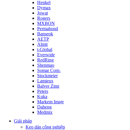
Henkel
Dymax
Jowat
Rogers
MXBON
Permabond
Banseok
AETP
Almit
t-Global
Everwide
RedRing
Shenmao
Somar Corp.
Stockmeier
Lamieux
Balver Zinn
Peters
Kuka
Markem Imaje
Daheng
Medmix
Giải pháp
Keo dán công nghiệp