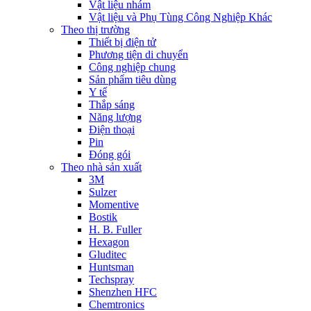
Vật liệu nhám
Vật liệu và Phụ Tùng Công Nghiệp Khác
Theo thị trường
Thiết bị điện tử
Phương tiện di chuyển
Công nghiệp chung
Sản phẩm tiêu dùng
Y tế
Thắp sáng
Năng lượng
Điện thoại
Pin
Đóng gói
Theo nhà sản xuất
3M
Sulzer
Momentive
Bostik
H. B. Fuller
Hexagon
Gluditec
Huntsman
Techspray
Shenzhen HFC
Chemtronics