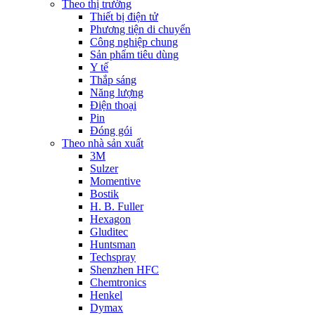
Theo thị trường
Thiết bị điện tử
Phương tiện di chuyển
Công nghiệp chung
Sản phẩm tiêu dùng
Y tế
Thắp sáng
Năng lượng
Điện thoại
Pin
Đóng gói
Theo nhà sản xuất
3M
Sulzer
Momentive
Bostik
H. B. Fuller
Hexagon
Gluditec
Huntsman
Techspray
Shenzhen HFC
Chemtronics
Henkel
Dymax