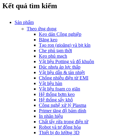
Kết quả tìm kiếm
Sản phẩm
Theo ứng dụng
Keo dán Công nghiệp
Băng keo
Tạo ron (gioăng) và bịt kín
Che phủ tạm thời
Keo phủ mạch
Vật liệu Potting và đổ khuôn
Đúc nhựa áp lực thấp
Vật liệu dẫn & tản nhiệt
Chống nhiễu điện từ EMI
Vật liệu hàn
Vật liệu foam co giãn
Hệ thống bơm keo
Hệ thống sấy khô
Công nghệ xử lý Plasma
Primer tăng độ bám dính
In nhãn hiệu
Chất tẩy rửa trong điện tử
Robot và tự động hóa
Thiết bị đo lường 3D