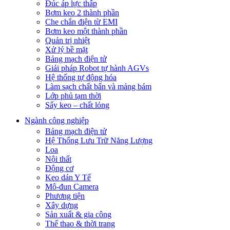
Đúc áp lực thấp
Bơm keo 2 thành phần
Che chắn điện từ EMI
Bơm keo một thành phần
Quản trị nhiệt
Xử lý bề mặt
Bảng mạch điện tử
Giải pháp Robot tự hành AGVs
Hệ thống tự động hóa
Làm sạch chất bẩn và mảng bám
Lớp phủ tạm thời
Sấy keo – chất lỏng
Ngành công nghiệp
Bảng mạch điện tử
Hệ Thống Lưu Trữ Năng Lượng
Loa
Nội thất
Động cơ
Keo dán Y Tế
Mô-đun Camera
Phương tiện
Xây dựng
Sản xuất & gia công
Thể thao & thời trang