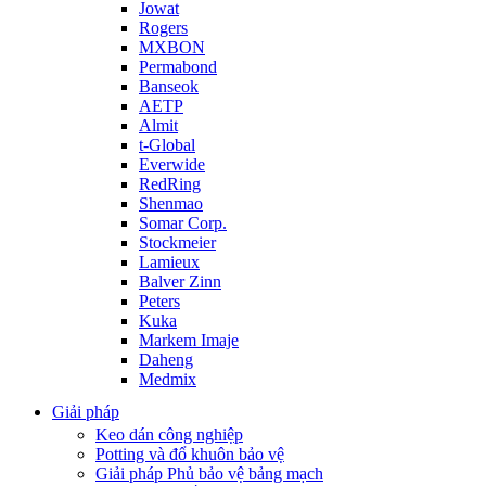
Jowat
Rogers
MXBON
Permabond
Banseok
AETP
Almit
t-Global
Everwide
RedRing
Shenmao
Somar Corp.
Stockmeier
Lamieux
Balver Zinn
Peters
Kuka
Markem Imaje
Daheng
Medmix
Giải pháp
Keo dán công nghiệp
Potting và đổ khuôn bảo vệ
Giải pháp Phủ bảo vệ bảng mạch