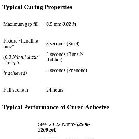
Typical Curing Properties
Maximum gap fill
0.5 mm
0.02 in
Fixture / handling
8 seconds (Steel)
time*
8 seconds (Buna N
(0.3 N/mm² shear
Rubber)
strength
8 seconds (Phenolic)
is achieved)
Full strength
24 hours
Typical Performance of Cured Adhesive
Steel 20-22 N/mm²
(2900-
3200 psi)