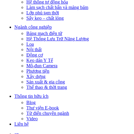
Hệ thống tự động hóa
Làm sạch chất bẩn và mảng bám
Lớp phủ tạm thời
Sấy keo – chất lỏng
Ngành công nghiệp
Bảng mạch điện tử
Hệ Thống Lưu Trữ Năng Lượng
Loa
Nội thất
Động cơ
Keo dán Y Tế
Mô-đun Camera
Phương tiện
Xây dựng
Sản xuất & gia công
Thể thao & thời trang
Thông tin hữu ích
Blog
Thư viện E-book
Từ điển chuyên ngành
Video
Liên hệ