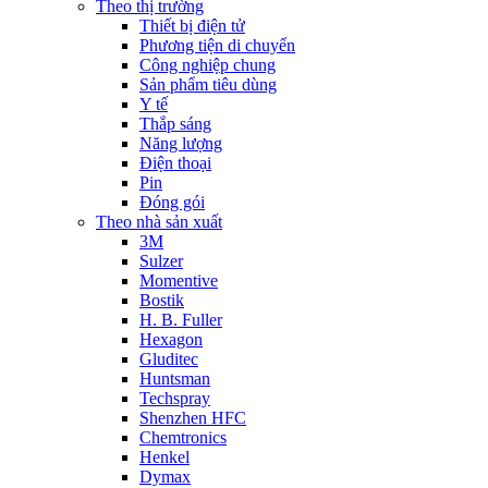
Theo thị trường
Thiết bị điện tử
Phương tiện di chuyển
Công nghiệp chung
Sản phẩm tiêu dùng
Y tế
Thắp sáng
Năng lượng
Điện thoại
Pin
Đóng gói
Theo nhà sản xuất
3M
Sulzer
Momentive
Bostik
H. B. Fuller
Hexagon
Gluditec
Huntsman
Techspray
Shenzhen HFC
Chemtronics
Henkel
Dymax