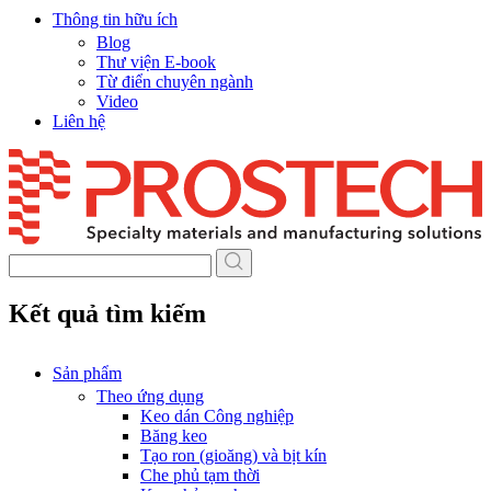
Thông tin hữu ích
Blog
Thư viện E-book
Từ điển chuyên ngành
Video
Liên hệ
Skip
to
content
Kết quả tìm kiếm
Sản phẩm
Theo ứng dụng
Keo dán Công nghiệp
Băng keo
Tạo ron (gioăng) và bịt kín
Che phủ tạm thời