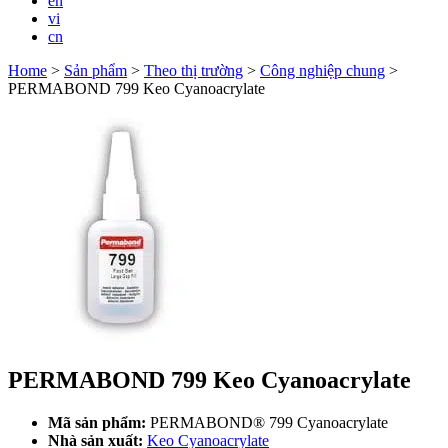
en
vi
cn
Home
>
Sản phẩm
>
Theo thị trường
>
Công nghiệp chung
>
PERMABOND 799 Keo Cyanoacrylate
PERMABOND 799 Keo Cyanoacrylate
Mã sản phẩm:
PERMABOND® 799 Cyanoacrylate
Nhà sản xuất:
Keo Cyanoacrylate