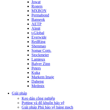
Jowat
Rogers
MXBON
Permabond
Banseok
AETP
Almit
t-Global
Everwide
RedRing
Shenmao
Somar Corp.
Stockmeier
Lamieux
Balver Zinn
Peters
Kuka
Markem Imaje
Daheng
Medmix
Giải pháp
Keo dán công nghiệp
Potting và đổ khuôn bảo vệ
Giải pháp Phủ bảo vệ bảng mạch