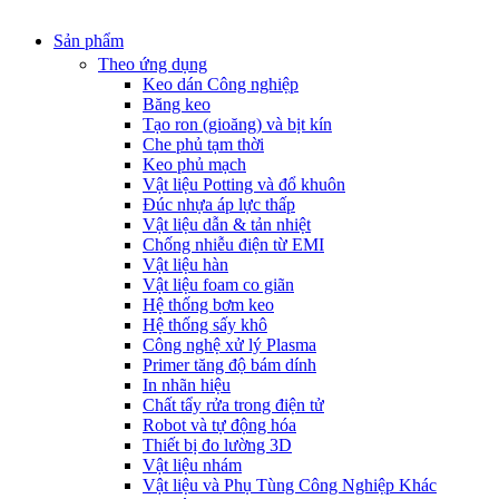
Sản phẩm
Theo ứng dụng
Keo dán Công nghiệp
Băng keo
Tạo ron (gioăng) và bịt kín
Che phủ tạm thời
Keo phủ mạch
Vật liệu Potting và đổ khuôn
Đúc nhựa áp lực thấp
Vật liệu dẫn & tản nhiệt
Chống nhiễu điện từ EMI
Vật liệu hàn
Vật liệu foam co giãn
Hệ thống bơm keo
Hệ thống sấy khô
Công nghệ xử lý Plasma
Primer tăng độ bám dính
In nhãn hiệu
Chất tẩy rửa trong điện tử
Robot và tự động hóa
Thiết bị đo lường 3D
Vật liệu nhám
Vật liệu và Phụ Tùng Công Nghiệp Khác