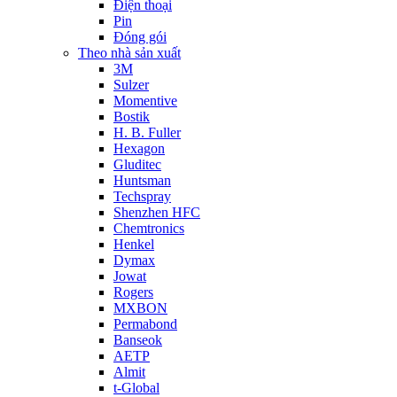
Điện thoại
Pin
Đóng gói
Theo nhà sản xuất
3M
Sulzer
Momentive
Bostik
H. B. Fuller
Hexagon
Gluditec
Huntsman
Techspray
Shenzhen HFC
Chemtronics
Henkel
Dymax
Jowat
Rogers
MXBON
Permabond
Banseok
AETP
Almit
t-Global