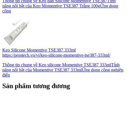
Thông tin chung về Keo dán Silicone Momentive TSE387Tính
năng nổi bật của Keo Momentive TSE387 Trắng 100gỨng dụng
công
Keo Silicone Momentive TSE387 333ml
https://prostech.vn/vi/keo-silicone-momentive-tse387-333ml/
Thông tin chung về Keo silicone Momentive TSE387 333mlTính
năng nổi bật của Momentive TSE387 333mlỨng dụng công nghiệp
điển
Sản phẩm tương đương