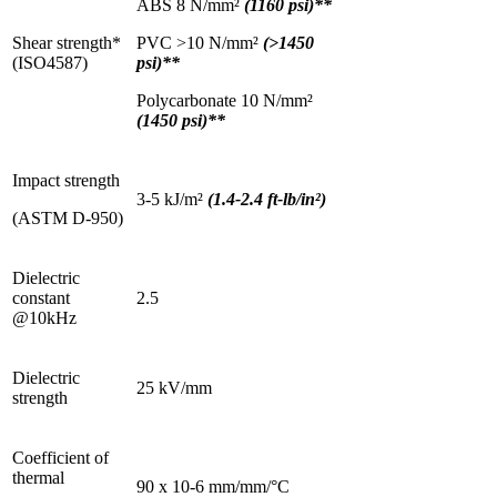
ABS 8 N/mm²
(1160 psi)**
Shear strength*
PVC >10 N/mm²
(>1450
(ISO4587)
psi)**
Polycarbonate 10 N/mm²
(1450 psi)**
Impact strength
3-5 kJ/m²
(1.4-2.4 ft-lb/in²)
(ASTM D-950)
Dielectric
constant
2.5
@10kHz
Dielectric
25 kV/mm
strength
Coefficient of
thermal
90 x 10-6 mm/mm/°C