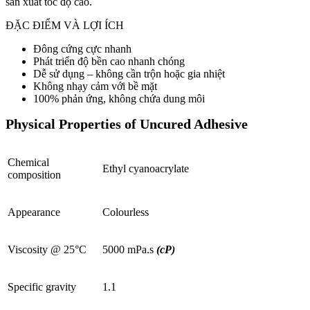
sản xuất tốc độ cao.
ĐẶC ĐIỂM VÀ LỢI ÍCH
Đông cứng cực nhanh
Phát triển độ bền cao nhanh chóng
Dễ sử dụng – không cần trộn hoặc gia nhiệt
Không nhạy cảm với bề mặt
100% phản ứng, không chứa dung môi
Physical Properties of Uncured Adhesive
Chemical
Ethyl cyanoacrylate
composition
Appearance
Colourless
Viscosity @ 25°C
5000 mPa.s
(cP)
Specific gravity
1.1