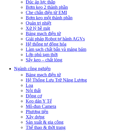
Đúc áp lực thấp
Bơm keo 2 thành phần
Che chắn điện từ EMI
Bơm keo một thành phần
Quản trị nhiệt
Xử lý bề mặt
Bảng mạch điện tử
Giải pháp Robot tự hành AGVs
Hệ thống tự động hóa
Làm sạch chất bẩn và mảng bám
Lớp phủ tạm thời
Sấy keo – chất lỏng
Ngành công nghiệp
Bảng mạch điện tử
Hệ Thống Lưu Trữ Năng Lượng
Loa
Nội thất
Động cơ
Keo dán Y Tế
Mô-đun Camera
Phương tiện
Xây dựng
Sản xuất & gia công
Thể thao & thời trang