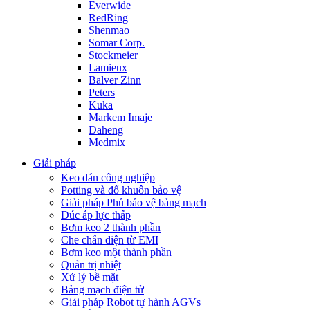
Everwide
RedRing
Shenmao
Somar Corp.
Stockmeier
Lamieux
Balver Zinn
Peters
Kuka
Markem Imaje
Daheng
Medmix
Giải pháp
Keo dán công nghiệp
Potting và đổ khuôn bảo vệ
Giải pháp Phủ bảo vệ bảng mạch
Đúc áp lực thấp
Bơm keo 2 thành phần
Che chắn điện từ EMI
Bơm keo một thành phần
Quản trị nhiệt
Xử lý bề mặt
Bảng mạch điện tử
Giải pháp Robot tự hành AGVs