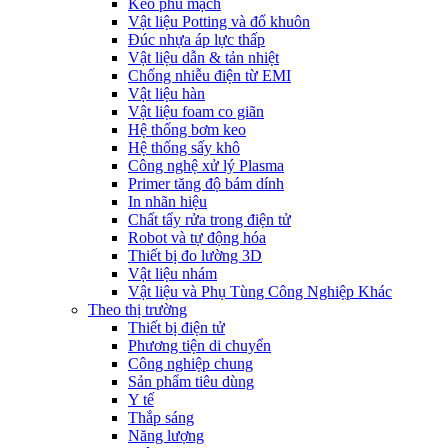
Keo phủ mạch
Vật liệu Potting và đổ khuôn
Đúc nhựa áp lực thấp
Vật liệu dẫn & tản nhiệt
Chống nhiễu điện từ EMI
Vật liệu hàn
Vật liệu foam co giãn
Hệ thống bơm keo
Hệ thống sấy khô
Công nghệ xử lý Plasma
Primer tăng độ bám dính
In nhãn hiệu
Chất tẩy rửa trong điện tử
Robot và tự động hóa
Thiết bị đo lường 3D
Vật liệu nhám
Vật liệu và Phụ Tùng Công Nghiệp Khác
Theo thị trường
Thiết bị điện tử
Phương tiện di chuyển
Công nghiệp chung
Sản phẩm tiêu dùng
Y tế
Thắp sáng
Năng lượng