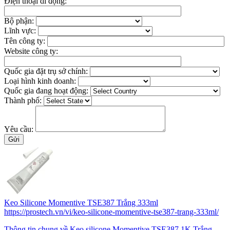
Điện thoại di động:
Bộ phận:
Lĩnh vực:
Tên công ty:
Website công ty:
Quốc gia đặt trụ sở chính:
Loại hình kinh doanh:
Quốc gia đang hoạt động:
Thành phố:
Yêu cầu:
Keo Silicone Momentive TSE387 Trắng 333ml
https://prostech.vn/vi/keo-silicone-momentive-tse387-trang-333ml/
Thông tin chung về Keo silicone Momentive TSE387 1K Trắng