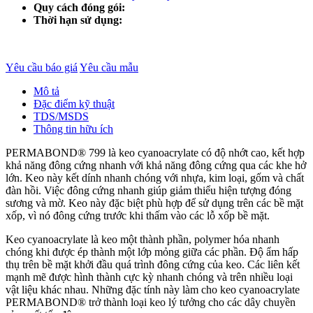
Quy cách đóng gói:
Thời hạn sử dụng:
Yêu cầu báo giá
Yêu cầu mẫu
Mô tả
Đặc điểm kỹ thuật
TDS/MSDS
Thông tin hữu ích
PERMABOND® 799 là keo cyanoacrylate có độ nhớt cao, kết hợp
khả năng đông cứng nhanh với khả năng đông cứng qua các khe hở
lớn. Keo này kết dính nhanh chóng với nhựa, kim loại, gốm và chất
đàn hồi. Việc đông cứng nhanh giúp giảm thiểu hiện tượng đóng
sương và mờ. Keo này đặc biệt phù hợp để sử dụng trên các bề mặt
xốp, vì nó đông cứng trước khi thấm vào các lỗ xốp bề mặt.
Keo cyanoacrylate là keo một thành phần, polymer hóa nhanh
chóng khi được ép thành một lớp mỏng giữa các phần. Độ ẩm hấp
thụ trên bề mặt khởi đầu quá trình đông cứng của keo. Các liên kết
mạnh mẽ được hình thành cực kỳ nhanh chóng và trên nhiều loại
vật liệu khác nhau. Những đặc tính này làm cho keo cyanoacrylate
PERMABOND® trở thành loại keo lý tưởng cho các dây chuyền