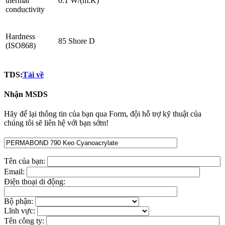
thermal
0.1 W/(m.K)
conductivity
Hardness
85 Shore D
(ISO868)
TDS:
Tải về
Nhận MSDS
Hãy để lại thông tin của bạn qua Form, đội hỗ trợ kỹ thuật của
chúng tôi sẽ liên hệ với bạn sớm!
Tên của bạn:
Email:
Điện thoại di động:
Bộ phận:
Lĩnh vực:
Tên công ty: