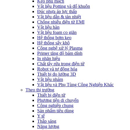
Keo phủ mạch
Vật liệu Potting và đổ khuôn
Đúc nhựa áp lực thấp
Vật liệu dẫn & tản nhiệt
Chống nhiễu điện từ EMI
Vật liệu hàn
Vật liệu foam co giãn
Hệ thống bơm keo
Hệ thống sấy khô
Công nghệ xử lý Plasma
Primer tăng độ bám dính
In nhãn hiệu
Chất tẩy rửa trong điện tử
Robot và tự động hóa
Thiết bị đo lường 3D
Vật liệu nhám
Vật liệu và Phụ Tùng Công Nghiệp Khác
Theo thị trường
Thiết bị điện tử
Phương tiện di chuyển
Công nghiệp chung
Sản phẩm tiêu dùng
Y tế
Thắp sáng
Năng lượng