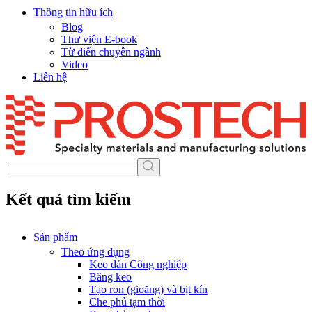
Thông tin hữu ích
Blog
Thư viện E-book
Từ điển chuyên ngành
Video
Liên hệ
Skip
to
content
Kết quả tìm kiếm
Sản phẩm
Theo ứng dụng
Keo dán Công nghiệp
Băng keo
Tạo ron (gioăng) và bịt kín
Che phủ tạm thời