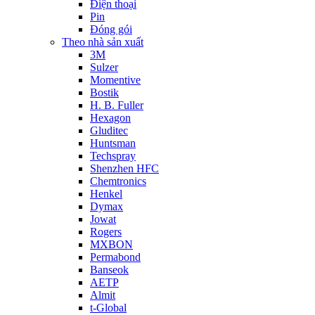
Điện thoại
Pin
Đóng gói
Theo nhà sản xuất
3M
Sulzer
Momentive
Bostik
H. B. Fuller
Hexagon
Gluditec
Huntsman
Techspray
Shenzhen HFC
Chemtronics
Henkel
Dymax
Jowat
Rogers
MXBON
Permabond
Banseok
AETP
Almit
t-Global