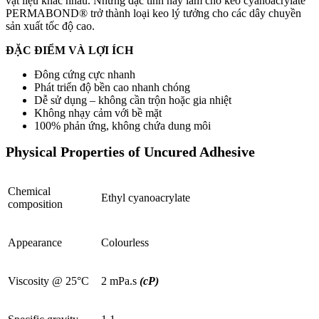
vật liệu khác nhau. Những đặc tính này làm cho keo cyanoacrylate
PERMABOND® trở thành loại keo lý tưởng cho các dây chuyền
sản xuất tốc độ cao.
ĐẶC ĐIỂM VÀ LỢI ÍCH
Đông cứng cực nhanh
Phát triển độ bền cao nhanh chóng
Dễ sử dụng – không cần trộn hoặc gia nhiệt
Không nhạy cảm với bề mặt
100% phản ứng, không chứa dung môi
Physical Properties of Uncured Adhesive
Chemical
Ethyl cyanoacrylate
composition
Appearance
Colourless
Viscosity @ 25°C
2 mPa.s
(cP)