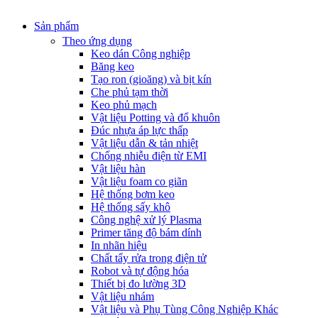
Sản phẩm
Theo ứng dụng
Keo dán Công nghiệp
Băng keo
Tạo ron (gioăng) và bịt kín
Che phủ tạm thời
Keo phủ mạch
Vật liệu Potting và đổ khuôn
Đúc nhựa áp lực thấp
Vật liệu dẫn & tản nhiệt
Chống nhiễu điện từ EMI
Vật liệu hàn
Vật liệu foam co giãn
Hệ thống bơm keo
Hệ thống sấy khô
Công nghệ xử lý Plasma
Primer tăng độ bám dính
In nhãn hiệu
Chất tẩy rửa trong điện tử
Robot và tự động hóa
Thiết bị đo lường 3D
Vật liệu nhám
Vật liệu và Phụ Tùng Công Nghiệp Khác