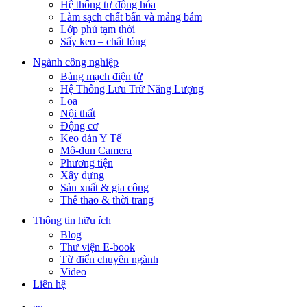
Hệ thống tự động hóa
Làm sạch chất bẩn và mảng bám
Lớp phủ tạm thời
Sấy keo – chất lỏng
Ngành công nghiệp
Bảng mạch điện tử
Hệ Thống Lưu Trữ Năng Lượng
Loa
Nội thất
Động cơ
Keo dán Y Tế
Mô-đun Camera
Phương tiện
Xây dựng
Sản xuất & gia công
Thể thao & thời trang
Thông tin hữu ích
Blog
Thư viện E-book
Từ điển chuyên ngành
Video
Liên hệ