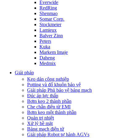
Everwide
RedRing
Shenmao
Somar Corp.
Stockmeier
Lamieux
Balver Zinn
Peters
Kuka
Markem Imaje
Daheng
Medmix
Giải pháp
Keo dán công nghiệp
Potting và đổ khuôn bảo vệ
Giải pháp Phủ bảo vệ bảng mạch
Đúc áp lực thấp
Bơm keo 2 thành phần
Che chắn điện từ EMI
Bơm keo một thành phần
Quản trị nhiệt
Xử lý bề mặt
Bảng mạch điện tử
Giải pháp Robot tự hành AGVs