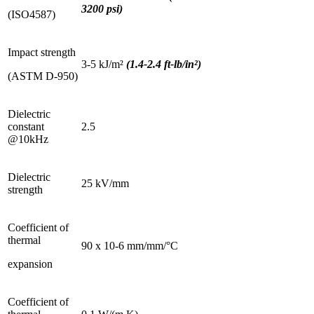
3200 psi)
(ISO4587)
Impact strength
3-5 kJ/m²
(1.4-2.4 ft-lb/in²)
(ASTM D-950)
Dielectric
constant
2.5
@10kHz
Dielectric
25 kV/mm
strength
Coefficient of
thermal
90 x 10-6 mm/mm/°C
expansion
Coefficient of