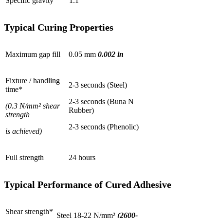
Specific gravity
1.1
Typical Curing Properties
Maximum gap fill
0.05 mm
0.002 in
Fixture / handling
2-3 seconds (Steel)
time*
2-3 seconds (Buna N
(0.3 N/mm² shear
Rubber)
strength
2-3 seconds (Phenolic)
is achieved)
Full strength
24 hours
Typical Performance of Cured Adhesive
Shear strength*
Steel 18-22 N/mm²
(2600-