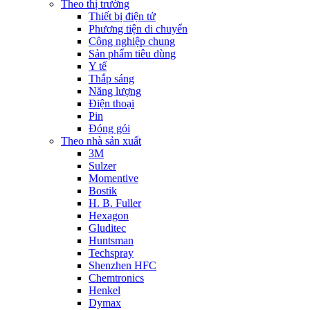
Theo thị trường
Thiết bị điện tử
Phương tiện di chuyển
Công nghiệp chung
Sản phẩm tiêu dùng
Y tế
Thắp sáng
Năng lượng
Điện thoại
Pin
Đóng gói
Theo nhà sản xuất
3M
Sulzer
Momentive
Bostik
H. B. Fuller
Hexagon
Gluditec
Huntsman
Techspray
Shenzhen HFC
Chemtronics
Henkel
Dymax