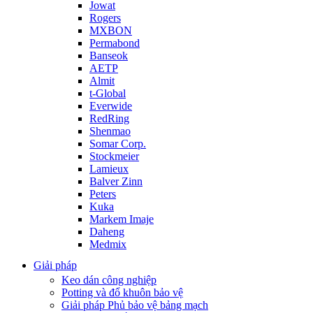
Jowat
Rogers
MXBON
Permabond
Banseok
AETP
Almit
t-Global
Everwide
RedRing
Shenmao
Somar Corp.
Stockmeier
Lamieux
Balver Zinn
Peters
Kuka
Markem Imaje
Daheng
Medmix
Giải pháp
Keo dán công nghiệp
Potting và đổ khuôn bảo vệ
Giải pháp Phủ bảo vệ bảng mạch