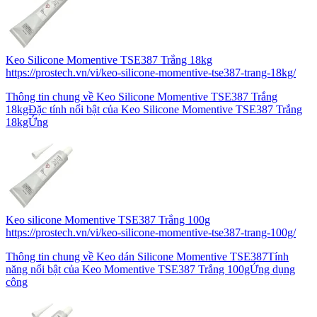
Keo Silicone Momentive TSE387 Trắng 18kg
https://prostech.vn/vi/keo-silicone-momentive-tse387-trang-18kg/
Thông tin chung về Keo Silicone Momentive TSE387 Trắng
18kgĐặc tính nổi bật của Keo Silicone Momentive TSE387 Trắng
18kgỨng
Keo silicone Momentive TSE387 Trắng 100g
https://prostech.vn/vi/keo-silicone-momentive-tse387-trang-100g/
Thông tin chung về Keo dán Silicone Momentive TSE387Tính
năng nổi bật của Keo Momentive TSE387 Trắng 100gỨng dụng
công