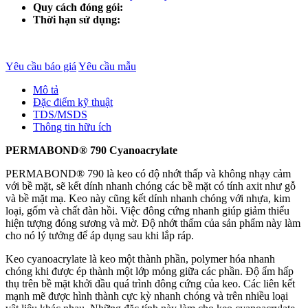
Quy cách đóng gói:
Thời hạn sử dụng:
Yêu cầu báo giá
Yêu cầu mẫu
Mô tả
Đặc điểm kỹ thuật
TDS/MSDS
Thông tin hữu ích
PERMABOND® 790 Cyanoacrylate
PERMABOND® 790 là keo có độ nhớt thấp và không nhạy cảm
với bề mặt, sẽ kết dính nhanh chóng các bề mặt có tính axit như gỗ
và bề mặt mạ. Keo này cũng kết dính nhanh chóng với nhựa, kim
loại, gốm và chất đàn hồi. Việc đông cứng nhanh giúp giảm thiểu
hiện tượng đóng sương và mờ. Độ nhớt thấm của sản phẩm này làm
cho nó lý tưởng để áp dụng sau khi lắp ráp.
Keo cyanoacrylate là keo một thành phần, polymer hóa nhanh
chóng khi được ép thành một lớp mỏng giữa các phần. Độ ẩm hấp
thụ trên bề mặt khởi đầu quá trình đông cứng của keo. Các liên kết
mạnh mẽ được hình thành cực kỳ nhanh chóng và trên nhiều loại