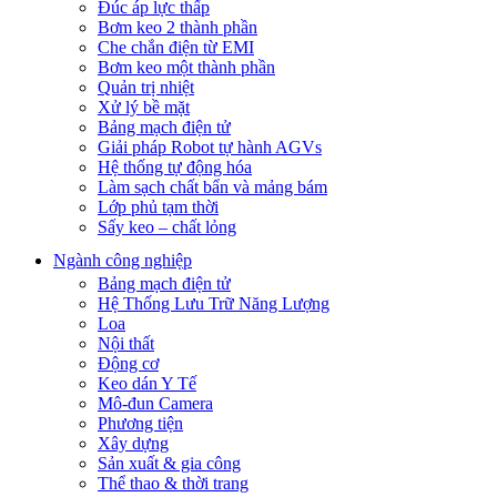
Đúc áp lực thấp
Bơm keo 2 thành phần
Che chắn điện từ EMI
Bơm keo một thành phần
Quản trị nhiệt
Xử lý bề mặt
Bảng mạch điện tử
Giải pháp Robot tự hành AGVs
Hệ thống tự động hóa
Làm sạch chất bẩn và mảng bám
Lớp phủ tạm thời
Sấy keo – chất lỏng
Ngành công nghiệp
Bảng mạch điện tử
Hệ Thống Lưu Trữ Năng Lượng
Loa
Nội thất
Động cơ
Keo dán Y Tế
Mô-đun Camera
Phương tiện
Xây dựng
Sản xuất & gia công
Thể thao & thời trang