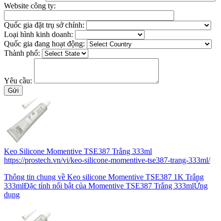
Website công ty:
Quốc gia đặt trụ sở chính:
Loại hình kinh doanh:
Quốc gia đang hoạt động:
Thành phố:
Yêu cầu:
Keo Silicone Momentive TSE387 Trắng 333ml
https://prostech.vn/vi/keo-silicone-momentive-tse387-trang-333ml/
Thông tin chung về Keo silicone Momentive TSE387 1K Trắng
333mlĐặc tính nổi bật của Momentive TSE387 Trắng 333mlỨng
dụng