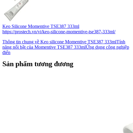
Keo Silicone Momentive TSE387 333ml
https://prostech.vn/vi/keo-silicone-momentive-tse387-333ml/
Thông tin chung về Keo silicone Momentive TSE387 333mlTính
năng nổi bật của Momentive TSE387 333mlỨng dụng công nghiệp
điển
Sản phẩm tương đương