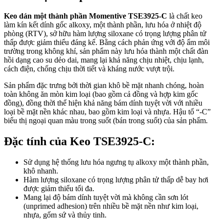
Keo dán một thành phần Momentive TSE3925-C
là chất keo
làm kín kết dính gốc alkoxy, một thành phần, lưu hóa ở nhiệt độ
phòng (RTV), sở hữu hàm lượng siloxane có trọng lượng phân tử
thấp được giảm thiểu đáng kể. Bằng cách phản ứng với độ ẩm môi
trường trong không khí, sản phẩm này lưu hóa thành một chất đàn
hồi dạng cao su dẻo dai, mang lại khả năng chịu nhiệt, chịu lạnh,
cách điện, chống chịu thời tiết và kháng nước vượt trội.
Sản phẩm đặc trưng bởi thời gian khô bề mặt nhanh chóng, hoàn
toàn không ăn mòn kim loại (bao gồm cả đồng và hợp kim gốc
đồng), đồng thời thể hiện khả năng bám dính tuyệt vời với nhiều
loại bề mặt nền khác nhau, bao gồm kim loại và nhựa. Hậu tố “-C”
biểu thị ngoại quan màu trong suốt (bán trong suốt) của sản phẩm.
Đặc tính của Keo TSE3925-C:
Sử dụng hệ thống lưu hóa ngưng tụ alkoxy một thành phần,
khô nhanh.
Hàm lượng siloxane có trọng lượng phân tử thấp dễ bay hơi
được giảm thiểu tối đa.
Mang lại độ bám dính tuyệt vời mà không cần sơn lót
(unprimed adhesion) trên nhiều bề mặt nền như kim loại,
nhựa, gốm sứ và thủy tinh.