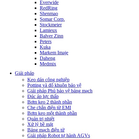
Everwide
RedRing
Shenmao
Somar Corp.
Stockmeier
Lamieux
Balver Zinn
Peters
Kuka
Markem Imaje
Daheng
Medmix
Giải pháp
Keo dán công nghiệp
Potting và đổ khuôn bảo vệ
Giải pháp Phủ bảo vệ bảng mạch
Đúc áp lực thấp
Bơm keo 2 thành phần
Che chắn điện từ EMI
Bơm keo một thành phần
Quản trị nhiệt
Xử lý bề mặt
Bảng mạch điện tử
Giải pháp Robot tự hành AGVs