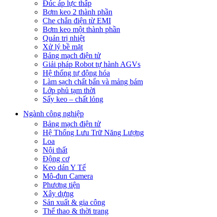
Đúc áp lực thấp
Bơm keo 2 thành phần
Che chắn điện từ EMI
Bơm keo một thành phần
Quản trị nhiệt
Xử lý bề mặt
Bảng mạch điện tử
Giải pháp Robot tự hành AGVs
Hệ thống tự động hóa
Làm sạch chất bẩn và mảng bám
Lớp phủ tạm thời
Sấy keo – chất lỏng
Ngành công nghiệp
Bảng mạch điện tử
Hệ Thống Lưu Trữ Năng Lượng
Loa
Nội thất
Động cơ
Keo dán Y Tế
Mô-đun Camera
Phương tiện
Xây dựng
Sản xuất & gia công
Thể thao & thời trang