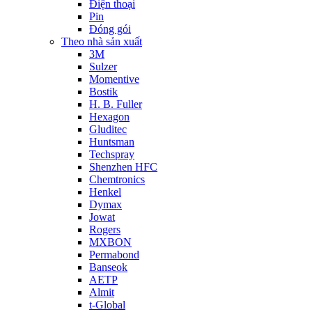
Điện thoại
Pin
Đóng gói
Theo nhà sản xuất
3M
Sulzer
Momentive
Bostik
H. B. Fuller
Hexagon
Gluditec
Huntsman
Techspray
Shenzhen HFC
Chemtronics
Henkel
Dymax
Jowat
Rogers
MXBON
Permabond
Banseok
AETP
Almit
t-Global