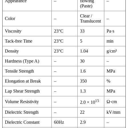
Appearance
–
flowing
–
(Paste)
Clear /
Color
–
–
Translucent
Viscosity
23°C
33
Pa·s
Tack-free Time
23°C
5
min
Density
23°C
1.04
g/cm³
Hardness (Type A)
–
30
–
Tensile Strength
–
1.6
MPa
Elongation at Break
–
350
%
Lap Shear Strength
–
1.3
MPa
15
Volume Resistivity
–
Ω·cm
2.0 × 10
Dielectric Strength
–
22
kV/mm
Dielectric Constant
60Hz
2.9
–