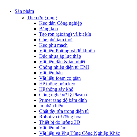
Sản phẩm
Theo ứng dụng
Keo dán Công nghiệp
Băng keo
Tạo ron (gioăng) và bịt kín
Che phủ tạm thời
Keo phủ mạch
Vật liệu Potting và đổ khuôn
Đúc nhựa áp lực thấp
Vật liệu dẫn & tản nhiệt
Chống nhiễu điện từ EMI
Vật liệu hàn
Vật liệu foam co giãn
Hệ thống bơm keo
Hệ thống sấy khô
Công nghệ xử lý Plasma
Primer tăng độ bám dính
In nhãn hiệu
Chất tẩy rửa trong điện tử
Robot và tự động hóa
Thiết bị đo lường 3D
Vật liệu nhám
Vật liệu và Phụ Tùng Công Nghiệp Khác