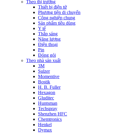
Theo thị trường
Thiết bị điện tử
Phương tiện di chuyển
Công nghiệp chung
Sản phẩm tiêu dùng
Y tế
Thắp sáng
Năng lượng
Điện thoại
Pin
Đóng gói
Theo nhà sản xuất
3M
Sulzer
Momentive
Bostik
H. B. Fuller
Hexagon
Gluditec
Huntsman
Techspray
Shenzhen HFC
Chemtronics
Henkel
Dymax