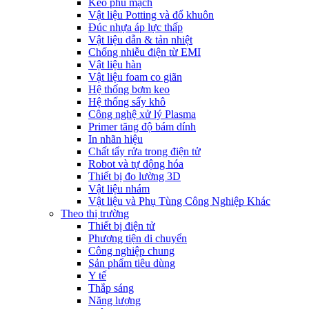
Keo phủ mạch
Vật liệu Potting và đổ khuôn
Đúc nhựa áp lực thấp
Vật liệu dẫn & tản nhiệt
Chống nhiễu điện từ EMI
Vật liệu hàn
Vật liệu foam co giãn
Hệ thống bơm keo
Hệ thống sấy khô
Công nghệ xử lý Plasma
Primer tăng độ bám dính
In nhãn hiệu
Chất tẩy rửa trong điện tử
Robot và tự động hóa
Thiết bị đo lường 3D
Vật liệu nhám
Vật liệu và Phụ Tùng Công Nghiệp Khác
Theo thị trường
Thiết bị điện tử
Phương tiện di chuyển
Công nghiệp chung
Sản phẩm tiêu dùng
Y tế
Thắp sáng
Năng lượng