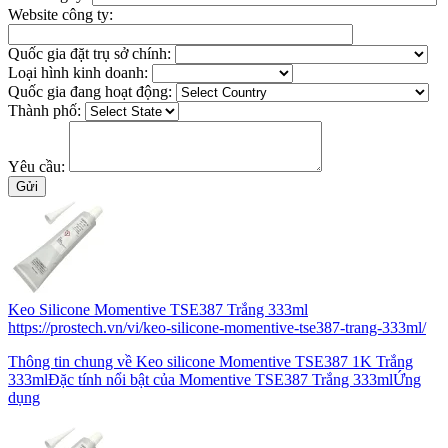
Website công ty:
Quốc gia đặt trụ sở chính:
Loại hình kinh doanh:
Quốc gia đang hoạt động:
Thành phố:
Yêu cầu:
Keo Silicone Momentive TSE387 Trắng 333ml
https://prostech.vn/vi/keo-silicone-momentive-tse387-trang-333ml/
Thông tin chung về Keo silicone Momentive TSE387 1K Trắng
333mlĐặc tính nổi bật của Momentive TSE387 Trắng 333mlỨng
dụng