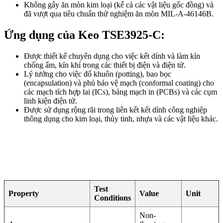
Không gây ăn mòn kim loại (kể cả các vật liệu gốc đồng) và
đã vượt qua tiêu chuẩn thử nghiệm ăn mòn MIL-A-46146B.
Ứng dụng của Keo TSE3925-C:
Được thiết kế chuyên dụng cho việc kết dính và làm kín
chống ẩm, kín khí trong các thiết bị điện và điện tử.
Lý tưởng cho việc đổ khuôn (potting), bao bọc
(encapsulation) và phủ bảo vệ mạch (conformal coating) cho
các mạch tích hợp lai (ICs), bảng mạch in (PCBs) và các cụm
linh kiện điện tử.
Được sử dụng rộng rãi trong liên kết kết dính công nghiệp
thông dụng cho kim loại, thủy tinh, nhựa và các vật liệu khác.
Test
Property
Value
Unit
Conditions
Non-