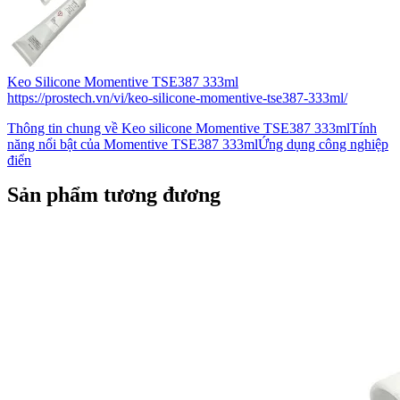
Keo Silicone Momentive TSE387 333ml
https://prostech.vn/vi/keo-silicone-momentive-tse387-333ml/
Thông tin chung về Keo silicone Momentive TSE387 333mlTính
năng nổi bật của Momentive TSE387 333mlỨng dụng công nghiệp
điển
Sản phẩm tương đương