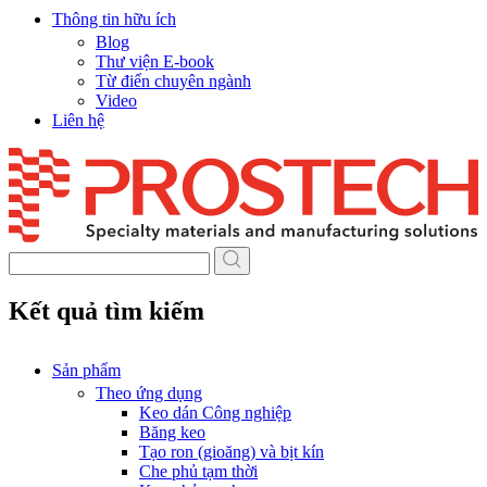
Thông tin hữu ích
Blog
Thư viện E-book
Từ điển chuyên ngành
Video
Liên hệ
Skip
to
content
Kết quả tìm kiếm
Sản phẩm
Theo ứng dụng
Keo dán Công nghiệp
Băng keo
Tạo ron (gioăng) và bịt kín
Che phủ tạm thời