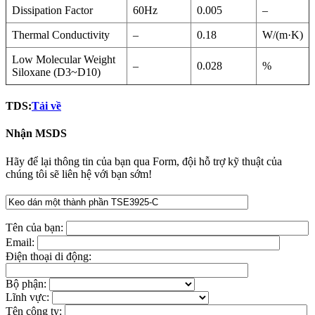
Dissipation Factor
60Hz
0.005
–
Thermal Conductivity
–
0.18
W/(m·K)
Low Molecular Weight
–
0.028
%
Siloxane (D3~D10)
TDS:
Tải về
Nhận MSDS
Hãy để lại thông tin của bạn qua Form, đội hỗ trợ kỹ thuật của
chúng tôi sẽ liên hệ với bạn sớm!
Tên của bạn:
Email:
Điện thoại di động:
Bộ phận:
Lĩnh vực:
Tên công ty: