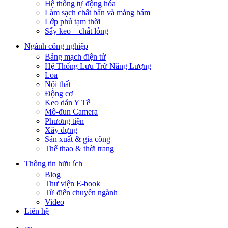
Hệ thống tự động hóa
Làm sạch chất bẩn và mảng bám
Lớp phủ tạm thời
Sấy keo – chất lỏng
Ngành công nghiệp
Bảng mạch điện tử
Hệ Thống Lưu Trữ Năng Lượng
Loa
Nội thất
Động cơ
Keo dán Y Tế
Mô-đun Camera
Phương tiện
Xây dựng
Sản xuất & gia công
Thể thao & thời trang
Thông tin hữu ích
Blog
Thư viện E-book
Từ điển chuyên ngành
Video
Liên hệ