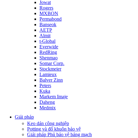
Jowat
Rogers
MXBON
Permabond
Banseok
AETP
Almit
t-Global
Everwide
RedRing
Shenmao
Somar Corp.
Stockmeier
Lamieux
Balver Zinn
Peters
Kuka
Markem Imaje
Daheng
Medmix
Giải pháp
Keo dán công nghiệp
Potting và đổ khuôn bảo vệ
Giải pháp Phủ bảo vệ bảng mạch