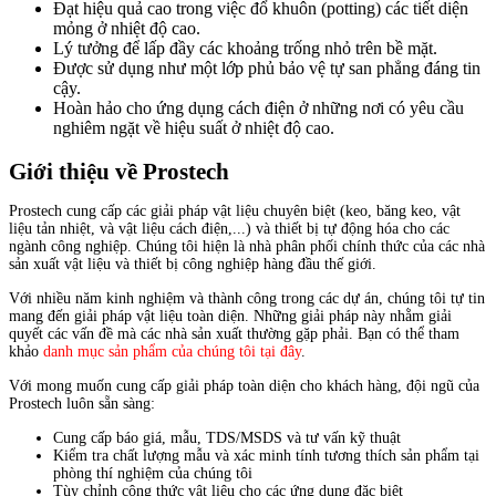
Đạt hiệu quả cao trong việc đổ khuôn (potting) các tiết diện
mỏng ở nhiệt độ cao.
Lý tưởng để lấp đầy các khoảng trống nhỏ trên bề mặt.
Được sử dụng như một lớp phủ bảo vệ tự san phẳng đáng tin
cậy.
Hoàn hảo cho ứng dụng cách điện ở những nơi có yêu cầu
nghiêm ngặt về hiệu suất ở nhiệt độ cao.
Giới thiệu về Prostech
Prostech cung cấp các giải pháp vật liệu chuyên biệt (keo, băng keo, vật
liệu tản nhiệt, và vật liệu cách điện,...) và thiết bị tự động hóa cho các
ngành công nghiệp. Chúng tôi hiện là nhà phân phối chính thức của các nhà
sản xuất vật liệu và thiết bị công nghiệp hàng đầu thế giới.
Với nhiều năm kinh nghiệm và thành công trong các dự án, chúng tôi tự tin
mang đến giải pháp vật liệu toàn diện. Những giải pháp này nhằm giải
quyết các vấn đề mà các nhà sản xuất thường gặp phải. Bạn có thể tham
khảo
danh mục sản phẩm của chúng tôi tại đây
.
Với mong muốn cung cấp giải pháp toàn diện cho khách hàng, đội ngũ của
Prostech luôn sẵn sàng:
Cung cấp báo giá, mẫu, TDS/MSDS và tư vấn kỹ thuật
Kiểm tra chất lượng mẫu và xác minh tính tương thích sản phẩm tại
phòng thí nghiệm của chúng tôi
Tùy chỉnh công thức vật liệu cho các ứng dụng đặc biệt