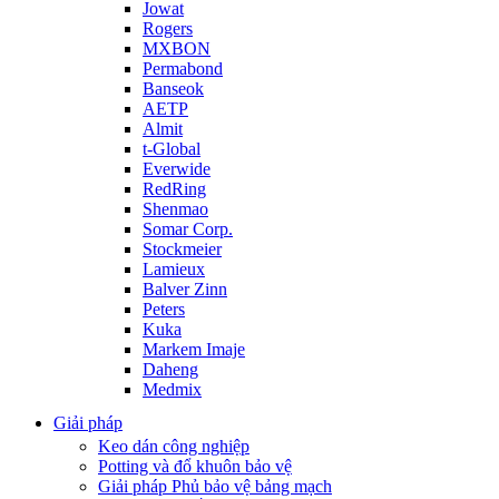
Jowat
Rogers
MXBON
Permabond
Banseok
AETP
Almit
t-Global
Everwide
RedRing
Shenmao
Somar Corp.
Stockmeier
Lamieux
Balver Zinn
Peters
Kuka
Markem Imaje
Daheng
Medmix
Giải pháp
Keo dán công nghiệp
Potting và đổ khuôn bảo vệ
Giải pháp Phủ bảo vệ bảng mạch