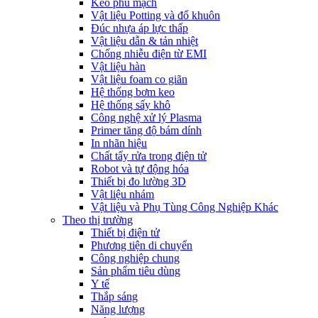
Keo phủ mạch
Vật liệu Potting và đổ khuôn
Đúc nhựa áp lực thấp
Vật liệu dẫn & tản nhiệt
Chống nhiễu điện từ EMI
Vật liệu hàn
Vật liệu foam co giãn
Hệ thống bơm keo
Hệ thống sấy khô
Công nghệ xử lý Plasma
Primer tăng độ bám dính
In nhãn hiệu
Chất tẩy rửa trong điện tử
Robot và tự động hóa
Thiết bị đo lường 3D
Vật liệu nhám
Vật liệu và Phụ Tùng Công Nghiệp Khác
Theo thị trường
Thiết bị điện tử
Phương tiện di chuyển
Công nghiệp chung
Sản phẩm tiêu dùng
Y tế
Thắp sáng
Năng lượng