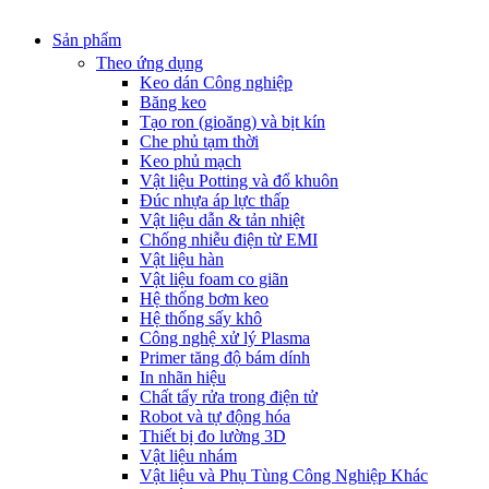
Sản phẩm
Theo ứng dụng
Keo dán Công nghiệp
Băng keo
Tạo ron (gioăng) và bịt kín
Che phủ tạm thời
Keo phủ mạch
Vật liệu Potting và đổ khuôn
Đúc nhựa áp lực thấp
Vật liệu dẫn & tản nhiệt
Chống nhiễu điện từ EMI
Vật liệu hàn
Vật liệu foam co giãn
Hệ thống bơm keo
Hệ thống sấy khô
Công nghệ xử lý Plasma
Primer tăng độ bám dính
In nhãn hiệu
Chất tẩy rửa trong điện tử
Robot và tự động hóa
Thiết bị đo lường 3D
Vật liệu nhám
Vật liệu và Phụ Tùng Công Nghiệp Khác