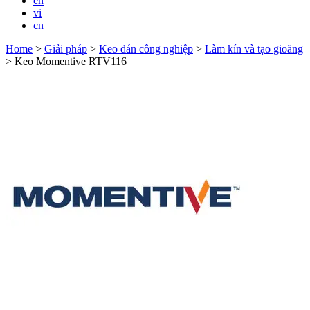
en
vi
cn
Home
>
Giải pháp
>
Keo dán công nghiệp
>
Làm kín và tạo gioăng
>
Keo Momentive RTV116