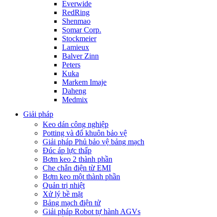
Everwide
RedRing
Shenmao
Somar Corp.
Stockmeier
Lamieux
Balver Zinn
Peters
Kuka
Markem Imaje
Daheng
Medmix
Giải pháp
Keo dán công nghiệp
Potting và đổ khuôn bảo vệ
Giải pháp Phủ bảo vệ bảng mạch
Đúc áp lực thấp
Bơm keo 2 thành phần
Che chắn điện từ EMI
Bơm keo một thành phần
Quản trị nhiệt
Xử lý bề mặt
Bảng mạch điện tử
Giải pháp Robot tự hành AGVs