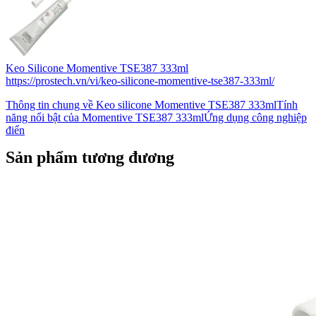
Keo Silicone Momentive TSE387 333ml
https://prostech.vn/vi/keo-silicone-momentive-tse387-333ml/
Thông tin chung về Keo silicone Momentive TSE387 333mlTính
năng nổi bật của Momentive TSE387 333mlỨng dụng công nghiệp
điển
Sản phẩm tương đương