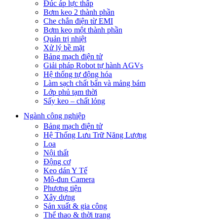
Đúc áp lực thấp
Bơm keo 2 thành phần
Che chắn điện từ EMI
Bơm keo một thành phần
Quản trị nhiệt
Xử lý bề mặt
Bảng mạch điện tử
Giải pháp Robot tự hành AGVs
Hệ thống tự động hóa
Làm sạch chất bẩn và mảng bám
Lớp phủ tạm thời
Sấy keo – chất lỏng
Ngành công nghiệp
Bảng mạch điện tử
Hệ Thống Lưu Trữ Năng Lượng
Loa
Nội thất
Động cơ
Keo dán Y Tế
Mô-đun Camera
Phương tiện
Xây dựng
Sản xuất & gia công
Thể thao & thời trang