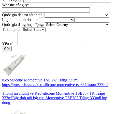
Website công ty:
Quốc gia đặt trụ sở chính:
Loại hình kinh doanh:
Quốc gia đang hoạt động:
Thành phố:
Yêu cầu:
Keo Silicone Momentive TSE387 Trắng 333ml
https://prostech.vn/vi/keo-silicone-momentive-tse387-trang-333ml/
Thông tin chung về Keo silicone Momentive TSE387 1K Trắng
333mlĐặc tính nổi bật của Momentive TSE387 Trắng 333mlỨng
dụng