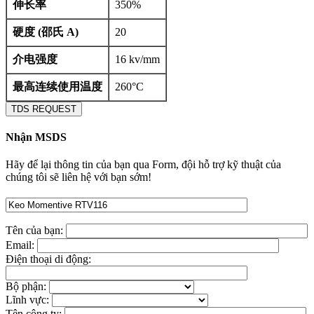
伸长率
350%
硬度 (邵氏 A)
20
介电强度
16 kv/mm
最高连续使用温度
260°C
TDS REQUEST
Nhận MSDS
Hãy để lại thông tin của bạn qua Form, đội hỗ trợ kỹ thuật của
chúng tôi sẽ liên hệ với bạn sớm!
Tên của bạn:
Email:
Điện thoại di động:
Bộ phận:
Lĩnh vực:
Tên công ty: