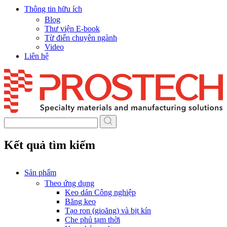
Thông tin hữu ích
Blog
Thư viện E-book
Từ điển chuyên ngành
Video
Liên hệ
Skip
to
content
Kết quả tìm kiếm
Sản phẩm
Theo ứng dụng
Keo dán Công nghiệp
Băng keo
Tạo ron (gioăng) và bịt kín
Che phủ tạm thời