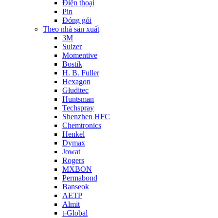
Điện thoại
Pin
Đóng gói
Theo nhà sản xuất
3M
Sulzer
Momentive
Bostik
H. B. Fuller
Hexagon
Gluditec
Huntsman
Techspray
Shenzhen HFC
Chemtronics
Henkel
Dymax
Jowat
Rogers
MXBON
Permabond
Banseok
AETP
Almit
t-Global