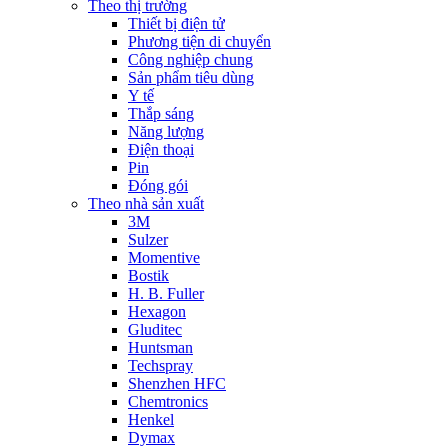
Theo thị trường
Thiết bị điện tử
Phương tiện di chuyển
Công nghiệp chung
Sản phẩm tiêu dùng
Y tế
Thắp sáng
Năng lượng
Điện thoại
Pin
Đóng gói
Theo nhà sản xuất
3M
Sulzer
Momentive
Bostik
H. B. Fuller
Hexagon
Gluditec
Huntsman
Techspray
Shenzhen HFC
Chemtronics
Henkel
Dymax