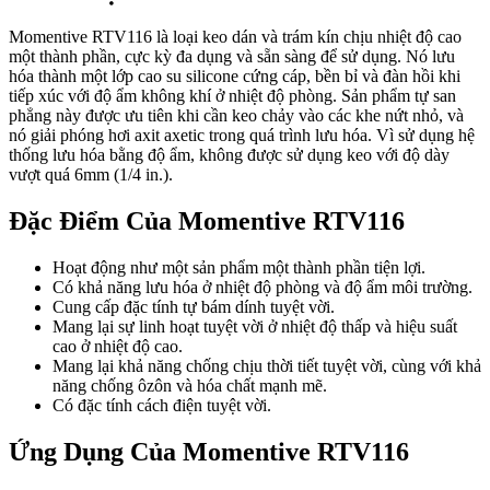
Momentive RTV116 là loại keo dán và trám kín chịu nhiệt độ cao
một thành phần, cực kỳ đa dụng và sẵn sàng để sử dụng. Nó lưu
hóa thành một lớp cao su silicone cứng cáp, bền bỉ và đàn hồi khi
tiếp xúc với độ ẩm không khí ở nhiệt độ phòng. Sản phẩm tự san
phẳng này được ưu tiên khi cần keo chảy vào các khe nứt nhỏ, và
nó giải phóng hơi axit axetic trong quá trình lưu hóa. Vì sử dụng hệ
thống lưu hóa bằng độ ẩm, không được sử dụng keo với độ dày
vượt quá 6mm (1/4 in.).
Đặc Điểm Của Momentive RTV116
Hoạt động như một sản phẩm một thành phần tiện lợi.
Có khả năng lưu hóa ở nhiệt độ phòng và độ ẩm môi trường.
Cung cấp đặc tính tự bám dính tuyệt vời.
Mang lại sự linh hoạt tuyệt vời ở nhiệt độ thấp và hiệu suất
cao ở nhiệt độ cao.
Mang lại khả năng chống chịu thời tiết tuyệt vời, cùng với khả
năng chống ôzôn và hóa chất mạnh mẽ.
Có đặc tính cách điện tuyệt vời.
Ứng Dụng Của Momentive RTV116