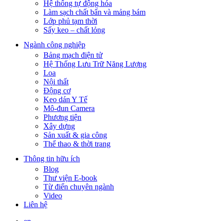
Hệ thống tự động hóa
Làm sạch chất bẩn và mảng bám
Lớp phủ tạm thời
Sấy keo – chất lỏng
Ngành công nghiệp
Bảng mạch điện tử
Hệ Thống Lưu Trữ Năng Lượng
Loa
Nội thất
Động cơ
Keo dán Y Tế
Mô-đun Camera
Phương tiện
Xây dựng
Sản xuất & gia công
Thể thao & thời trang
Thông tin hữu ích
Blog
Thư viện E-book
Từ điển chuyên ngành
Video
Liên hệ