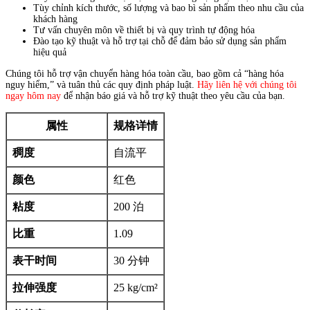
Tùy chỉnh kích thước, số lượng và bao bì sản phẩm theo nhu cầu của
khách hàng
Tư vấn chuyên môn về thiết bị và quy trình tự động hóa
Đào tạo kỹ thuật và hỗ trợ tại chỗ để đảm bảo sử dụng sản phẩm
hiệu quả
Chúng tôi hỗ trợ vận chuyển hàng hóa toàn cầu, bao gồm cả “hàng hóa
nguy hiểm,” và tuân thủ các quy định pháp luật.
Hãy liên hệ với chúng tôi
ngay hôm nay
để nhận báo giá và hỗ trợ kỹ thuật theo yêu cầu của bạn.
属性
规格详情
稠度
自流平
颜色
红色
粘度
200 泊
比重
1.09
表干时间
30 分钟
拉伸强度
25 kg/cm²