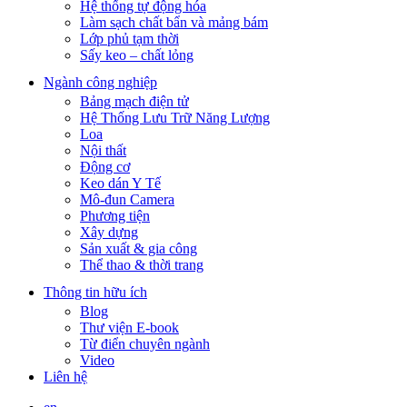
Hệ thống tự động hóa
Làm sạch chất bẩn và mảng bám
Lớp phủ tạm thời
Sấy keo – chất lỏng
Ngành công nghiệp
Bảng mạch điện tử
Hệ Thống Lưu Trữ Năng Lượng
Loa
Nội thất
Động cơ
Keo dán Y Tế
Mô-đun Camera
Phương tiện
Xây dựng
Sản xuất & gia công
Thể thao & thời trang
Thông tin hữu ích
Blog
Thư viện E-book
Từ điển chuyên ngành
Video
Liên hệ