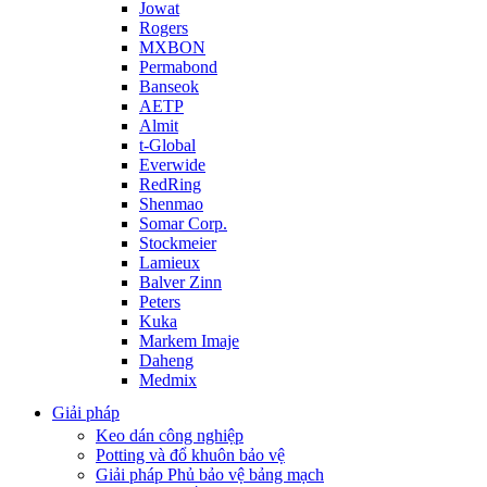
Jowat
Rogers
MXBON
Permabond
Banseok
AETP
Almit
t-Global
Everwide
RedRing
Shenmao
Somar Corp.
Stockmeier
Lamieux
Balver Zinn
Peters
Kuka
Markem Imaje
Daheng
Medmix
Giải pháp
Keo dán công nghiệp
Potting và đổ khuôn bảo vệ
Giải pháp Phủ bảo vệ bảng mạch