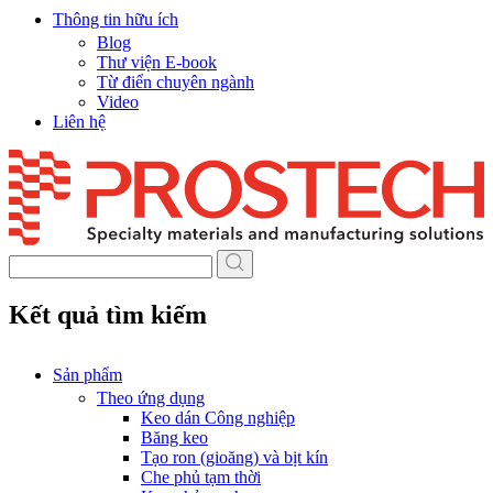
Thông tin hữu ích
Blog
Thư viện E-book
Từ điển chuyên ngành
Video
Liên hệ
Skip
to
content
Kết quả tìm kiếm
Sản phẩm
Theo ứng dụng
Keo dán Công nghiệp
Băng keo
Tạo ron (gioăng) và bịt kín
Che phủ tạm thời