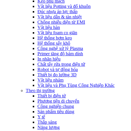
Keo phủ mạch
Vật liệu Potting và đổ khuôn
Đúc nhựa áp lực thấp
Vật liệu dẫn & tản nhiệt
Chống nhiễu điện từ EMI
Vật liệu hàn
Vật liệu foam co giãn
Hệ thống bơm keo
Hệ thống sấy khô
Công nghệ xử lý Plasma
Primer tăng độ bám dính
In nhãn hiệu
Chất tẩy rửa trong điện tử
Robot và tự động hóa
Thiết bị đo lường 3D
Vật liệu nhám
Vật liệu và Phụ Tùng Công Nghiệp Khác
Theo thị trường
Thiết bị điện tử
Phương tiện di chuyển
Công nghiệp chung
Sản phẩm tiêu dùng
Y tế
Thắp sáng
Năng lượng