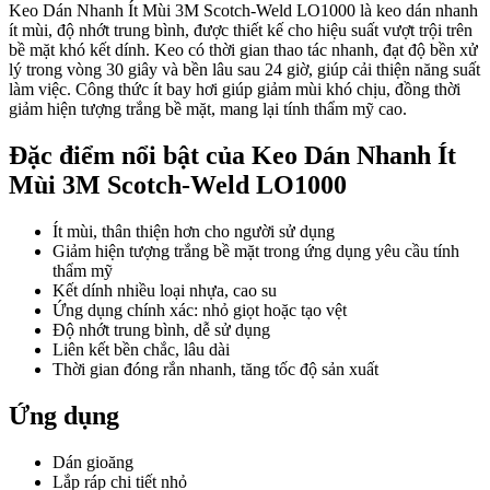
Keo Dán Nhanh Ít Mùi 3M Scotch-Weld LO1000 là keo dán nhanh
ít mùi, độ nhớt trung bình, được thiết kế cho hiệu suất vượt trội trên
bề mặt khó kết dính. Keo có thời gian thao tác nhanh, đạt độ bền xử
lý trong vòng 30 giây và bền lâu sau 24 giờ, giúp cải thiện năng suất
làm việc. Công thức ít bay hơi giúp giảm mùi khó chịu, đồng thời
giảm hiện tượng trắng bề mặt, mang lại tính thẩm mỹ cao.
Đặc điểm nổi bật của Keo Dán Nhanh Ít
Mùi 3M Scotch-Weld LO1000
Ít mùi, thân thiện hơn cho người sử dụng
Giảm hiện tượng trắng bề mặt trong ứng dụng yêu cầu tính
thẩm mỹ
Kết dính nhiều loại nhựa, cao su
Ứng dụng chính xác: nhỏ giọt hoặc tạo vệt
Độ nhớt trung bình, dễ sử dụng
Liên kết bền chắc, lâu dài
Thời gian đóng rắn nhanh, tăng tốc độ sản xuất
Ứng dụng
Dán gioăng
Lắp ráp chi tiết nhỏ