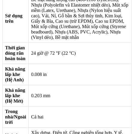
Nhựa (Polyolefin và Elastomer nhiệt dẻo), Mút xốp
mềm (Latex, Urethane), Nhựa (Nylon hiệu suất
Sử dụng
cao), Vải, Nỉ, Gỗ bần & Sợi thủy tinh, Kim loại,
trên
Giấy & Bìa, Cao su (trừ EPDM), Cao su EPDM,
Mút xốp cứng (Urethane), Mút xốp cứng (Styrene
beadboard), Nhựa (ABS, PVC, Acrylic), Nhựa
(Vinyl dẻo), Bề mặt nhẵn
Thời gian
đóng rắn
24 giờ @ 72 °F (22 °C)
hoàn toàn
Khả năng
lấp khe
0.008 in
(Hệ Anh)
Khả năng
lấp khe
0.203 mm
(Hệ Mét)
Trong
nhà/Ngoài
Cả hai
trời
Xây dựng, Điện tử, Công nghiệp tổng hợp, Y tế,