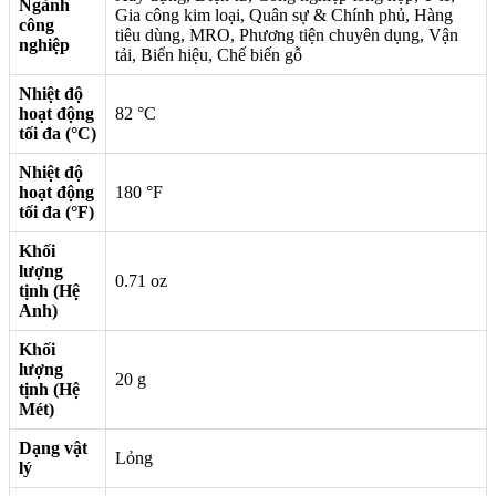
Ngành
Gia công kim loại, Quân sự & Chính phủ, Hàng
công
tiêu dùng, MRO, Phương tiện chuyên dụng, Vận
nghiệp
tải, Biển hiệu, Chế biến gỗ
Nhiệt độ
hoạt động
82 °C
tối đa (°C)
Nhiệt độ
hoạt động
180 °F
tối đa (°F)
Khối
lượng
0.71 oz
tịnh (Hệ
Anh)
Khối
lượng
20 g
tịnh (Hệ
Mét)
Dạng vật
Lỏng
lý