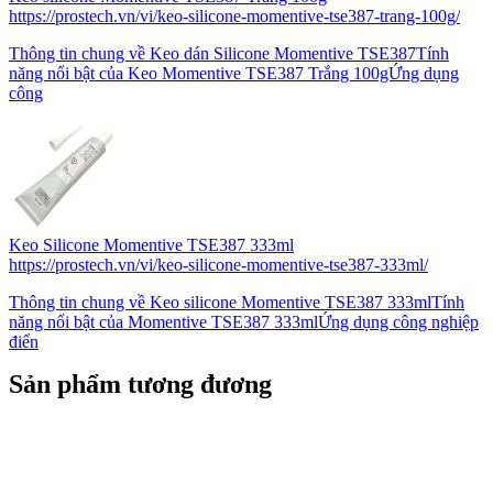
https://prostech.vn/vi/keo-silicone-momentive-tse387-trang-100g/
Thông tin chung về Keo dán Silicone Momentive TSE387Tính
năng nổi bật của Keo Momentive TSE387 Trắng 100gỨng dụng
công
Keo Silicone Momentive TSE387 333ml
https://prostech.vn/vi/keo-silicone-momentive-tse387-333ml/
Thông tin chung về Keo silicone Momentive TSE387 333mlTính
năng nổi bật của Momentive TSE387 333mlỨng dụng công nghiệp
điển
Sản phẩm tương đương