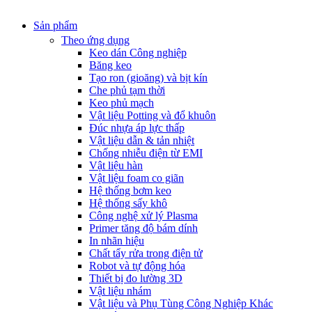
Sản phẩm
Theo ứng dụng
Keo dán Công nghiệp
Băng keo
Tạo ron (gioăng) và bịt kín
Che phủ tạm thời
Keo phủ mạch
Vật liệu Potting và đổ khuôn
Đúc nhựa áp lực thấp
Vật liệu dẫn & tản nhiệt
Chống nhiễu điện từ EMI
Vật liệu hàn
Vật liệu foam co giãn
Hệ thống bơm keo
Hệ thống sấy khô
Công nghệ xử lý Plasma
Primer tăng độ bám dính
In nhãn hiệu
Chất tẩy rửa trong điện tử
Robot và tự động hóa
Thiết bị đo lường 3D
Vật liệu nhám
Vật liệu và Phụ Tùng Công Nghiệp Khác