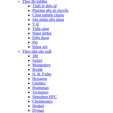
Theo thị trường
Thiết bị điện tử
Phương tiện di chuyển
Công nghiệp chung
Sản phẩm tiêu dùng
Y tế
Thắp sáng
Năng lượng
Điện thoại
Pin
Đóng gói
Theo nhà sản xuất
3M
Sulzer
Momentive
Bostik
H. B. Fuller
Hexagon
Gluditec
Huntsman
Techspray
Shenzhen HFC
Chemtronics
Henkel
Dymax