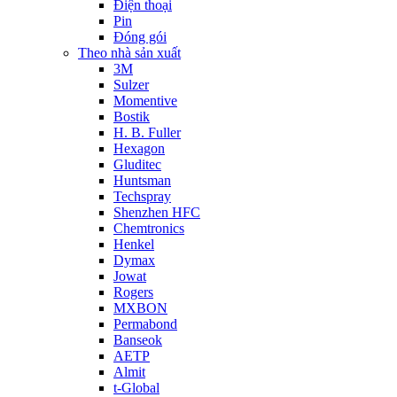
Điện thoại
Pin
Đóng gói
Theo nhà sản xuất
3M
Sulzer
Momentive
Bostik
H. B. Fuller
Hexagon
Gluditec
Huntsman
Techspray
Shenzhen HFC
Chemtronics
Henkel
Dymax
Jowat
Rogers
MXBON
Permabond
Banseok
AETP
Almit
t-Global