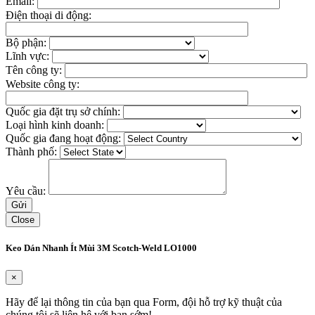
Email:
Điện thoại di động:
Bộ phận:
Lĩnh vực:
Tên công ty:
Website công ty:
Quốc gia đặt trụ sở chính:
Loại hình kinh doanh:
Quốc gia đang hoạt động:
Thành phố:
Yêu cầu:
Close
Keo Dán Nhanh Ít Mùi 3M Scotch-Weld LO1000
×
Hãy để lại thông tin của bạn qua Form, đội hỗ trợ kỹ thuật của
chúng tôi sẽ liên hệ với bạn sớm!