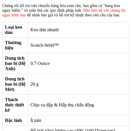
Chúng tôi hỗ trợ vận chuyển hàng hóa toàn cầu, bao gồm cả “hàng hóa
nguy hiểm,” và tuân thủ các quy định pháp luật.
Hãy liên hệ với chúng tôi
ngay hôm nay
để nhận báo giá và hỗ trợ kỹ thuật theo yêu cầu của bạn.
Loại keo
Keo dán nhanh
dán
Thương
Scotch-Weld™
hiệu
Dung tích
bao bì (Hệ
0.7 Ounce
Anh)
Dung tích
bao bì (Hệ
20 g
Mét)
Thách
thức thiết
Chịu va đập & Hấp thụ chấn động
kế
Đặc tính
Ít mùi
Bề mặt năng lượng cao (400-1100 Dynes/cm),