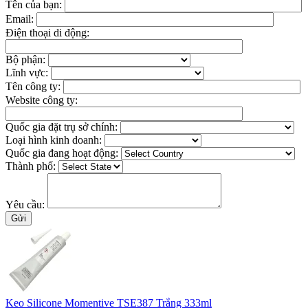
Tên của bạn:
Email:
Điện thoại di động:
Bộ phận:
Lĩnh vực:
Tên công ty:
Website công ty:
Quốc gia đặt trụ sở chính:
Loại hình kinh doanh:
Quốc gia đang hoạt động:
Thành phố:
Yêu cầu:
Keo Silicone Momentive TSE387 Trắng 333ml