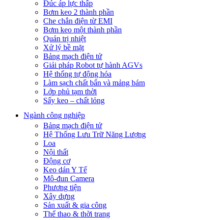
Đúc áp lực thấp
Bơm keo 2 thành phần
Che chắn điện từ EMI
Bơm keo một thành phần
Quản trị nhiệt
Xử lý bề mặt
Bảng mạch điện tử
Giải pháp Robot tự hành AGVs
Hệ thống tự động hóa
Làm sạch chất bẩn và mảng bám
Lớp phủ tạm thời
Sấy keo – chất lỏng
Ngành công nghiệp
Bảng mạch điện tử
Hệ Thống Lưu Trữ Năng Lượng
Loa
Nội thất
Động cơ
Keo dán Y Tế
Mô-đun Camera
Phương tiện
Xây dựng
Sản xuất & gia công
Thể thao & thời trang