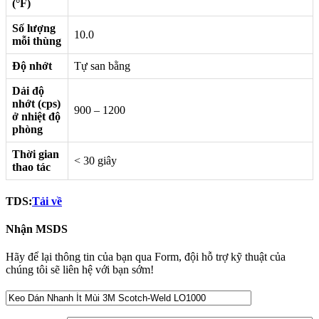
(°F)
Số lượng
10.0
mỗi thùng
Độ nhớt
Tự san bằng
Dải độ
nhớt (cps)
900 – 1200
ở nhiệt độ
phòng
Thời gian
< 30 giây
thao tác
TDS:
Tải về
Nhận MSDS
Hãy để lại thông tin của bạn qua Form, đội hỗ trợ kỹ thuật của
chúng tôi sẽ liên hệ với bạn sớm!