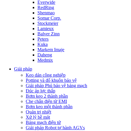
Everwide
RedRing
Shenmao
Somar Corp.
Stockmeier
Lamieux
Balver Zinn
Peters
Kuka
Markem Imaje
Daheng
Medmix
Giải pháp
Keo dán công nghiệp
Potting và đổ khuôn bảo vệ
Giải pháp Phủ bảo vệ bảng mạch
Đúc áp lực thấp
Bơm keo 2 thành phần
Che chắn điện từ EMI
Bơm keo một thành phần
Quản trị nhiệt
Xử lý bề mặt
Bảng mạch điện tử
Giải pháp Robot tự hành AGVs