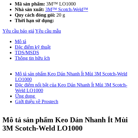
Mã sản phẩm:
3M™ LO1000
Nhà sản xuất:
3M™ Scotch-Weld™
Quy cách đóng gói:
20 g
Thời hạn sử dụng:
Yêu cầu báo giá
Yêu cầu mẫu
Mô tả
Đặc điểm kỹ thuật
TDS/MSDS
Thông tin hữu ích
Mô tả sản phẩm Keo Dán Nhanh Ít Mùi 3M Scotch-Weld
LO1000
Đặc điểm nổi bật của Keo Dán Nhanh Ít Mùi 3M Scotch-
Weld LO1000
Ứng dụng
Giới thiệu về Prostech
Mô tả sản phẩm Keo Dán Nhanh Ít Mùi
3M Scotch-Weld LO1000