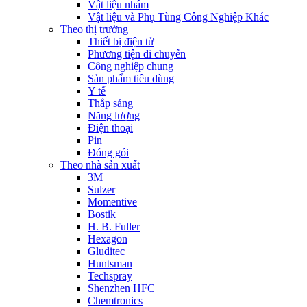
Vật liệu nhám
Vật liệu và Phụ Tùng Công Nghiệp Khác
Theo thị trường
Thiết bị điện tử
Phương tiện di chuyển
Công nghiệp chung
Sản phẩm tiêu dùng
Y tế
Thắp sáng
Năng lượng
Điện thoại
Pin
Đóng gói
Theo nhà sản xuất
3M
Sulzer
Momentive
Bostik
H. B. Fuller
Hexagon
Gluditec
Huntsman
Techspray
Shenzhen HFC
Chemtronics