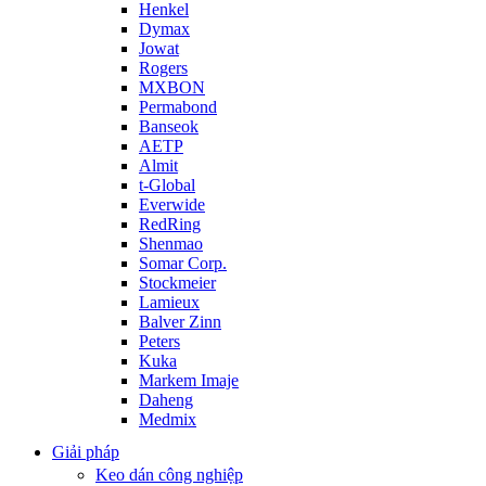
Henkel
Dymax
Jowat
Rogers
MXBON
Permabond
Banseok
AETP
Almit
t-Global
Everwide
RedRing
Shenmao
Somar Corp.
Stockmeier
Lamieux
Balver Zinn
Peters
Kuka
Markem Imaje
Daheng
Medmix
Giải pháp
Keo dán công nghiệp