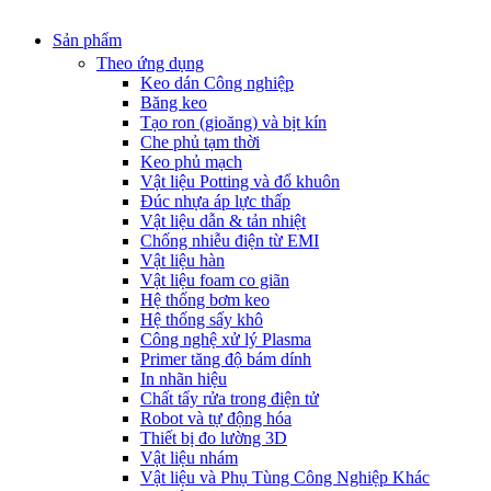
Sản phẩm
Theo ứng dụng
Keo dán Công nghiệp
Băng keo
Tạo ron (gioăng) và bịt kín
Che phủ tạm thời
Keo phủ mạch
Vật liệu Potting và đổ khuôn
Đúc nhựa áp lực thấp
Vật liệu dẫn & tản nhiệt
Chống nhiễu điện từ EMI
Vật liệu hàn
Vật liệu foam co giãn
Hệ thống bơm keo
Hệ thống sấy khô
Công nghệ xử lý Plasma
Primer tăng độ bám dính
In nhãn hiệu
Chất tẩy rửa trong điện tử
Robot và tự động hóa
Thiết bị đo lường 3D
Vật liệu nhám
Vật liệu và Phụ Tùng Công Nghiệp Khác