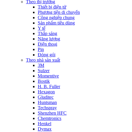
Theo thị trường
Thiết bị điện tử
Phương tiện di chuyển
Công nghiệp chung
Sản phẩm tiêu dùng
Y tế
Thắp sáng
Năng lượng
Điện thoại
Pin
Đóng gói
Theo nhà sản xuất
3M
Sulzer
Momentive
Bostik
H. B. Fuller
Hexagon
Gluditec
Huntsman
Techspray
Shenzhen HFC
Chemtronics
Henkel
Dymax