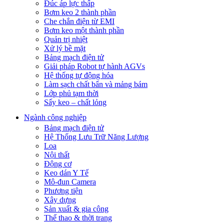
Đúc áp lực thấp
Bơm keo 2 thành phần
Che chắn điện từ EMI
Bơm keo một thành phần
Quản trị nhiệt
Xử lý bề mặt
Bảng mạch điện tử
Giải pháp Robot tự hành AGVs
Hệ thống tự động hóa
Làm sạch chất bẩn và mảng bám
Lớp phủ tạm thời
Sấy keo – chất lỏng
Ngành công nghiệp
Bảng mạch điện tử
Hệ Thống Lưu Trữ Năng Lượng
Loa
Nội thất
Động cơ
Keo dán Y Tế
Mô-đun Camera
Phương tiện
Xây dựng
Sản xuất & gia công
Thể thao & thời trang