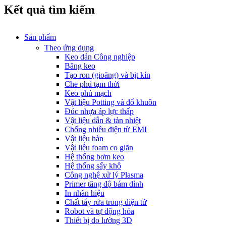
Kết quả tìm kiếm
Sản phẩm
Theo ứng dụng
Keo dán Công nghiệp
Băng keo
Tạo ron (gioăng) và bịt kín
Che phủ tạm thời
Keo phủ mạch
Vật liệu Potting và đổ khuôn
Đúc nhựa áp lực thấp
Vật liệu dẫn & tản nhiệt
Chống nhiễu điện từ EMI
Vật liệu hàn
Vật liệu foam co giãn
Hệ thống bơm keo
Hệ thống sấy khô
Công nghệ xử lý Plasma
Primer tăng độ bám dính
In nhãn hiệu
Chất tẩy rửa trong điện tử
Robot và tự động hóa
Thiết bị đo lường 3D