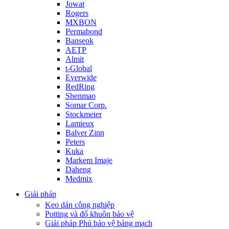
Jowat
Rogers
MXBON
Permabond
Banseok
AETP
Almit
t-Global
Everwide
RedRing
Shenmao
Somar Corp.
Stockmeier
Lamieux
Balver Zinn
Peters
Kuka
Markem Imaje
Daheng
Medmix
Giải pháp
Keo dán công nghiệp
Potting và đổ khuôn bảo vệ
Giải pháp Phủ bảo vệ bảng mạch