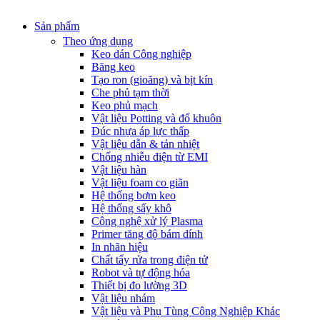
Sản phẩm
Theo ứng dụng
Keo dán Công nghiệp
Băng keo
Tạo ron (gioăng) và bịt kín
Che phủ tạm thời
Keo phủ mạch
Vật liệu Potting và đổ khuôn
Đúc nhựa áp lực thấp
Vật liệu dẫn & tản nhiệt
Chống nhiễu điện từ EMI
Vật liệu hàn
Vật liệu foam co giãn
Hệ thống bơm keo
Hệ thống sấy khô
Công nghệ xử lý Plasma
Primer tăng độ bám dính
In nhãn hiệu
Chất tẩy rửa trong điện tử
Robot và tự động hóa
Thiết bị đo lường 3D
Vật liệu nhám
Vật liệu và Phụ Tùng Công Nghiệp Khác