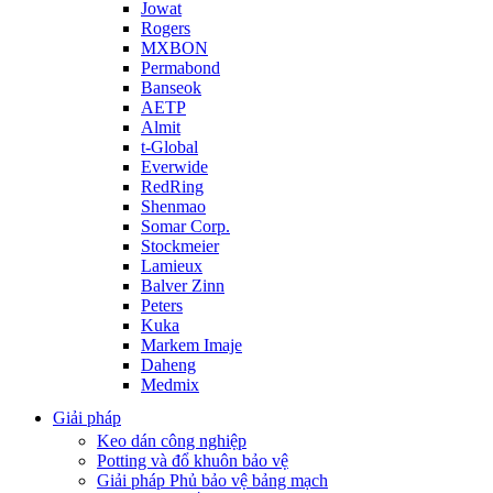
Jowat
Rogers
MXBON
Permabond
Banseok
AETP
Almit
t-Global
Everwide
RedRing
Shenmao
Somar Corp.
Stockmeier
Lamieux
Balver Zinn
Peters
Kuka
Markem Imaje
Daheng
Medmix
Giải pháp
Keo dán công nghiệp
Potting và đổ khuôn bảo vệ
Giải pháp Phủ bảo vệ bảng mạch