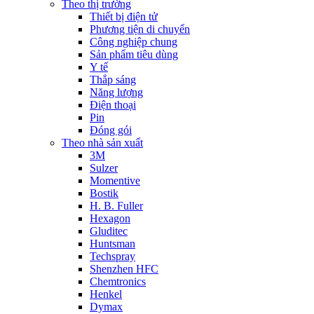
Theo thị trường
Thiết bị điện tử
Phương tiện di chuyển
Công nghiệp chung
Sản phẩm tiêu dùng
Y tế
Thắp sáng
Năng lượng
Điện thoại
Pin
Đóng gói
Theo nhà sản xuất
3M
Sulzer
Momentive
Bostik
H. B. Fuller
Hexagon
Gluditec
Huntsman
Techspray
Shenzhen HFC
Chemtronics
Henkel
Dymax