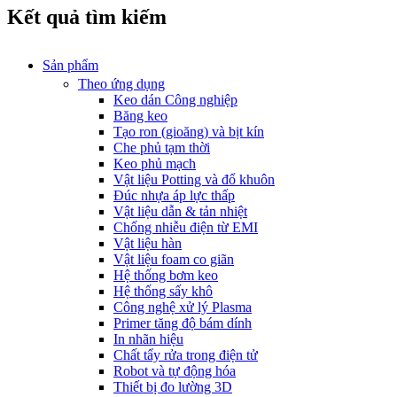
Kết quả tìm kiếm
Sản phẩm
Theo ứng dụng
Keo dán Công nghiệp
Băng keo
Tạo ron (gioăng) và bịt kín
Che phủ tạm thời
Keo phủ mạch
Vật liệu Potting và đổ khuôn
Đúc nhựa áp lực thấp
Vật liệu dẫn & tản nhiệt
Chống nhiễu điện từ EMI
Vật liệu hàn
Vật liệu foam co giãn
Hệ thống bơm keo
Hệ thống sấy khô
Công nghệ xử lý Plasma
Primer tăng độ bám dính
In nhãn hiệu
Chất tẩy rửa trong điện tử
Robot và tự động hóa
Thiết bị đo lường 3D