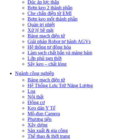
Đúc áp lực thấp
Bơm keo 2 thành phần
Che chắn điện từ EMI
Bơm keo một thành phần
Quản trị nhiệt
Xử lý bề mặt
Bảng mạch điện tử
Giải pháp Robot tự hành AGVs
Hệ thống tự động hóa
Làm sạch chất bẩn và mảng bám
Lớp phủ tạm thời
Sấy keo – chất lỏng
Ngành công nghiệp
Bảng mạch điện tử
Hệ Thống Lưu Trữ Năng Lượng
Loa
Nội thất
Động cơ
Keo dán Y Tế
Mô-đun Camera
Phương tiện
Xây dựng
Sản xuất & gia công
Thể thao & thời trang