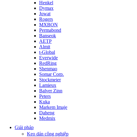
Henkel
Dymax
Jowat
Rogers
MXBON
Permabond
Banseok
AETP
Almit
t-Global
Everwide
RedRing
Shenmao
Somar Corp.
Stockmeier
Lamieux
Balver Zinn
Peters
Kuka
Markem Imaje
Daheng
Medmix
Giải pháp
Keo dán công nghiệp