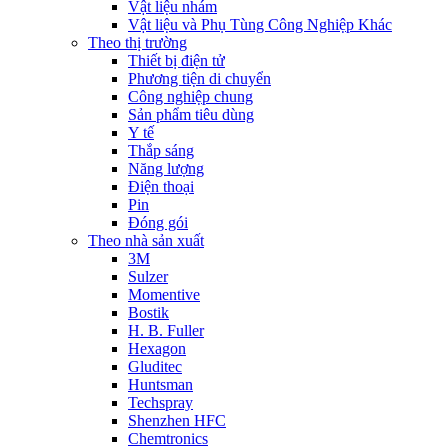
Vật liệu nhám
Vật liệu và Phụ Tùng Công Nghiệp Khác
Theo thị trường
Thiết bị điện tử
Phương tiện di chuyển
Công nghiệp chung
Sản phẩm tiêu dùng
Y tế
Thắp sáng
Năng lượng
Điện thoại
Pin
Đóng gói
Theo nhà sản xuất
3M
Sulzer
Momentive
Bostik
H. B. Fuller
Hexagon
Gluditec
Huntsman
Techspray
Shenzhen HFC
Chemtronics