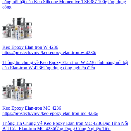
năng nổi bật của Keo Silicone Momentive TSE387 100gỨng dụng
công
Keo Epoxy Elan-tron W 4236
https://prostech.vn/vi/keo-epoxy-elan-tron-w-4236/
Thông tin chung về Keo Epoxy Elan-tron W 4236Tính năng nổi bật
của Elan-tron W 4236Ứng dụng công nghiệp điển
Keo Epoxy Elan-tron MC 4236
https://prostech.vn/vi/keo-epoxy-elan-tron-mc-4236/
Thông Tin Chung Về Keo Epoxy Elan-tron MC 4236Đặc Tính Nổi
Bật Của Elan-tron MC 4236Ứng Dụng Công Nghiệp Tiêu