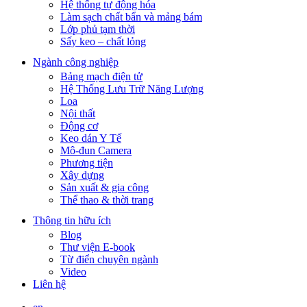
Hệ thống tự động hóa
Làm sạch chất bẩn và mảng bám
Lớp phủ tạm thời
Sấy keo – chất lỏng
Ngành công nghiệp
Bảng mạch điện tử
Hệ Thống Lưu Trữ Năng Lượng
Loa
Nội thất
Động cơ
Keo dán Y Tế
Mô-đun Camera
Phương tiện
Xây dựng
Sản xuất & gia công
Thể thao & thời trang
Thông tin hữu ích
Blog
Thư viện E-book
Từ điển chuyên ngành
Video
Liên hệ