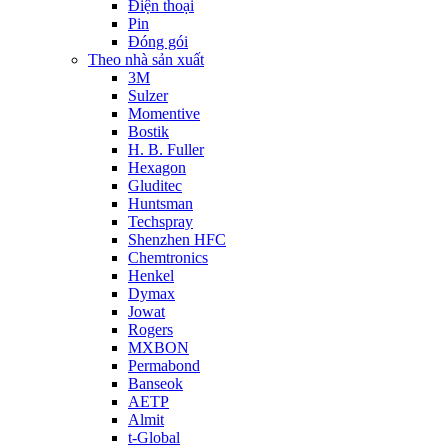
Điện thoại
Pin
Đóng gói
Theo nhà sản xuất
3M
Sulzer
Momentive
Bostik
H. B. Fuller
Hexagon
Gluditec
Huntsman
Techspray
Shenzhen HFC
Chemtronics
Henkel
Dymax
Jowat
Rogers
MXBON
Permabond
Banseok
AETP
Almit
t-Global