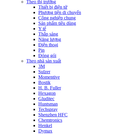
Theo thị trường
Thiết bị điện tử
Phương tiện di chuyển
Công nghiệp chung
Sản phẩm tiêu dùng
Y tế
Thắp sáng
Năng lượng
Điện thoại
Pin
Đóng gói
Theo nhà sản xuất
3M
Sulzer
Momentive
Bostik
H. B. Fuller
Hexagon
Gluditec
Huntsman
Techspray
Shenzhen HFC
Chemtronics
Henkel
Dymax