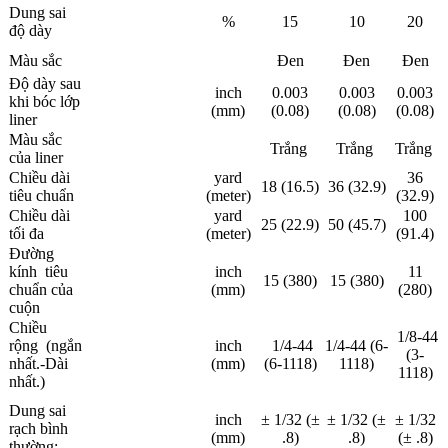
Dung sai
%
15
10
20
độ dày
Màu sắc
Đen
Đen
Đen
Độ dày sau
inch
0.003
0.003
0.003
khi bóc lớp
(mm)
(0.08)
(0.08)
(0.08)
liner
Màu sắc
Trắng
Trắng
Trắng
của liner
Chiều dài
yard
36
18 (16.5)
36 (32.9)
tiêu chuẩn
(meter)
(32.9)
Chiều dài
yard
100
25 (22.9)
50 (45.7)
tối đa
(meter)
(91.4)
Đường
kính tiêu
inch
11
15 (380)
15 (380)
chuẩn của
(mm)
(280)
cuộn
Chiều
1/8-44
rộng (ngắn
inch
1/4-44
1/4-44 (6-
(3-
nhất.-Dài
(mm)
(6-1118)
1118)
1118)
nhất.)
Dung sai
inch
± 1/32 (±
± 1/32 (±
± 1/32
rạch bình
(mm)
.8)
.8)
(± .8)
thường: