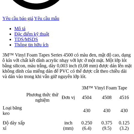
Yêu cầu báo giá
Yêu cầu mẫu
Mô tả
Đặc điểm kỹ thuật
TDS/MSDS
Thông tin hữu ích
3M™ Vinyl Foam Tapes Series 4500 có màu đen, mật độ cao, dạng
ô kín với chất kết dính acrylic nhạy với lực ở một mặt. Một lớp lót
bằng silicon, màu trắng, dày 0,003 inch (0,08 mm) được dán lên mặt
không dính của miếng dán để PVC có thể được cắt theo chiều dài
và dán vào trong khi vẫn giữ nguyên lớp lót.
3M™ Vinyl Foam Tape
Phương thức thử
Đơn vị
4504
4508
4516
nghiệm
Loại băng
430
430
430
keo
Độ dày xấp
inch
0.250
0.375
0.125
xỉ
(mm)
(6.4)
(9.5)
(3.2)