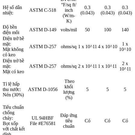
°F/sq ft/
Hệ số dẫn
0.3
0.3
0.3
ASTM C-518
inch
nhiệt:
(0.043)
(0.043)
(0.043)
(W/m-
K)
Độ bền
ASTM D-149
volts/mil
50
100
140
điện môi
Điện trở bề
mặt:
1 x
ASTM D-257
ohms/sq
1 x 10^11
4 x 10^10
Mặt không
10^10
có keo
Điện trở bề
2 x
mặt:
ASTM D-257
ohms/sq
2 x 10^11
1 x 10^11
10^11
Mặt có keo
Theo
Tỉ lệ hấp
khối
thu nước:
ASTM D-1056
5
5
5
lượng
Nén (30%)
(%)
Tiêu chuẩn
chống
Đáp ứng
cháy:
UL 94HBF
tiêu
Có
Có
Có
Bọt xốp
File #E76581
chuẩn
với chất kết
dính