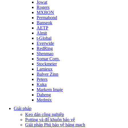
Jowat
Rogers
MXBON
Permabond
Banseok
AETP
Almit
t-Global
Everwide
RedRing
Shenmao
Somar Corp.
Stockmeier
Lamieux
Balver Zinn
Peters
Kuka
Markem Imaje
Daheng
Medmix
Giải pháp
Keo dán công nghiệp
Potting và đổ khuôn bảo vệ
Giải pháp Phủ bảo vệ bảng mạch