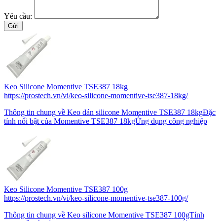
Yêu cầu:
Keo Silicone Momentive TSE387 18kg
https://prostech.vn/vi/keo-silicone-momentive-tse387-18kg/
Thông tin chung về Keo dán silicone Momentive TSE387 18kgĐặc
tính nổi bật của Momentive TSE387 18kgỨng dụng công nghiệp
Keo Silicone Momentive TSE387 100g
https://prostech.vn/vi/keo-silicone-momentive-tse387-100g/
Thông tin chung về Keo silicone Momentive TSE387 100gTính