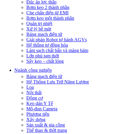
Đúc áp lực thấp
Bơm keo 2 thành phần
Che chắn điện từ EMI
Bơm keo một thành phần
Quản trị nhiệt
Xử lý bề mặt
Bảng mạch điện tử
Giải pháp Robot tự hành AGVs
Hệ thống tự động hóa
Làm sạch chất bẩn và mảng bám
Lớp phủ tạm thời
Sấy keo – chất lỏng
Ngành công nghiệp
Bảng mạch điện tử
Hệ Thống Lưu Trữ Năng Lượng
Loa
Nội thất
Động cơ
Keo dán Y Tế
Mô-đun Camera
Phương tiện
Xây dựng
Sản xuất & gia công
Thể thao & thời trang