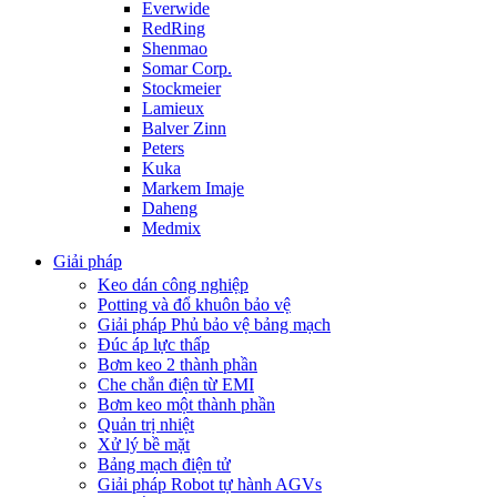
Everwide
RedRing
Shenmao
Somar Corp.
Stockmeier
Lamieux
Balver Zinn
Peters
Kuka
Markem Imaje
Daheng
Medmix
Giải pháp
Keo dán công nghiệp
Potting và đổ khuôn bảo vệ
Giải pháp Phủ bảo vệ bảng mạch
Đúc áp lực thấp
Bơm keo 2 thành phần
Che chắn điện từ EMI
Bơm keo một thành phần
Quản trị nhiệt
Xử lý bề mặt
Bảng mạch điện tử
Giải pháp Robot tự hành AGVs