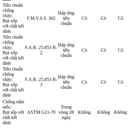
Tiêu chuẩn
chống
Đáp ứng
cháy:
F.M.V.S.S. 302
tiêu
Có
Có
Có
Bọt xốp
chuẩn
với chất kết
dính
Tiêu chuẩn
chống
Đáp ứng
cháy:
F.A.R. 25.853 B-
tiêu
Có
Có
Có
Bọt xốp
2
chuẩn
với chất kết
dính
Tiêu chuẩn
chống
Đáp ứng
cháy:
F.A.R. 25.853 B-
tiêu
Có
Có
Có
Bọt xốp
3
chuẩn
với chất kết
dính
Chống nấm
mốc:
Trong
Bọt sốp với
ASTM G21-70
vòng 28
Không
Không
Không
chất kết
ngày
dính