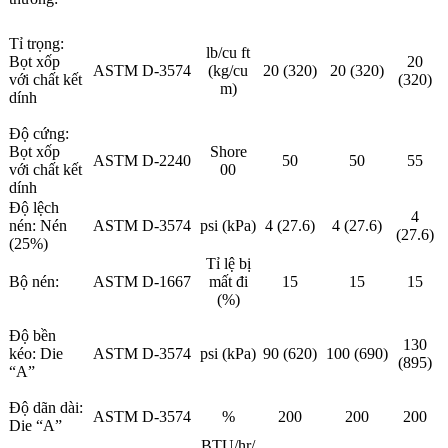
Tỉ trọng:
lb/cu ft
Bọt xốp
20
ASTM D-3574
(kg/cu
20 (320)
20 (320)
với chất kết
(320)
m)
dính
Độ cứng:
Bọt xốp
Shore
ASTM D-2240
50
50
55
với chất kết
00
dính
Độ lệch
4
nén: Nén
ASTM D-3574
psi (kPa)
4 (27.6)
4 (27.6)
(27.6)
(25%)
Tỉ lệ bị
Bộ nén:
ASTM D-1667
mất đi
15
15
15
(%)
Độ bền
130
kéo: Die
ASTM D-3574
psi (kPa)
90 (620)
100 (690)
(895)
“A”
Độ dãn dài:
ASTM D-3574
%
200
200
200
Die “A”
BTU/hr/