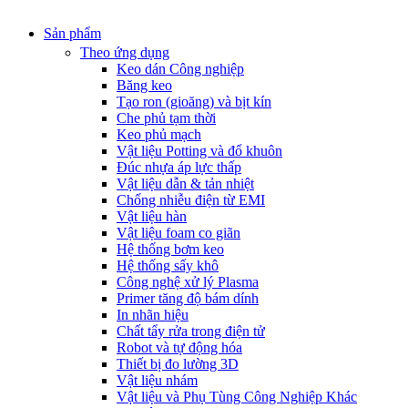
Sản phẩm
Theo ứng dụng
Keo dán Công nghiệp
Băng keo
Tạo ron (gioăng) và bịt kín
Che phủ tạm thời
Keo phủ mạch
Vật liệu Potting và đổ khuôn
Đúc nhựa áp lực thấp
Vật liệu dẫn & tản nhiệt
Chống nhiễu điện từ EMI
Vật liệu hàn
Vật liệu foam co giãn
Hệ thống bơm keo
Hệ thống sấy khô
Công nghệ xử lý Plasma
Primer tăng độ bám dính
In nhãn hiệu
Chất tẩy rửa trong điện tử
Robot và tự động hóa
Thiết bị đo lường 3D
Vật liệu nhám
Vật liệu và Phụ Tùng Công Nghiệp Khác