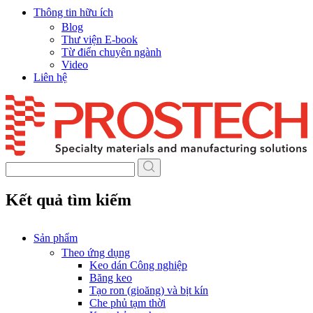
Thông tin hữu ích
Blog
Thư viện E-book
Từ điển chuyên ngành
Video
Liên hệ
Skip
to
content
Kết quả tìm kiếm
Sản phẩm
Theo ứng dụng
Keo dán Công nghiệp
Băng keo
Tạo ron (gioăng) và bịt kín
Che phủ tạm thời