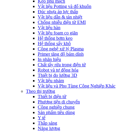
Keo phủ mạch
Vật liệu Potting và đổ khuôn
Đúc nhựa áp lực thấp
Vật liệu dẫn & tản nhiệt
Chống nhiễu điện từ EMI
Vật liệu hàn
Vật liệu foam co giãn
Hệ thống bơm keo
Hệ thống sấy khô
Công nghệ xử lý Plasma
Primer tăng độ bám dính
In nhãn hiệu
Chất tẩy rửa trong điện tử
Robot và tự động hóa
Thiết bị đo lường 3D
Vật liệu nhám
Vật liệu và Phụ Tùng Công Nghiệp Khác
Theo thị trường
Thiết bị điện tử
Phương tiện di chuyển
Công nghiệp chung
Sản phẩm tiêu dùng
Y tế
Thắp sáng
Năng lượng