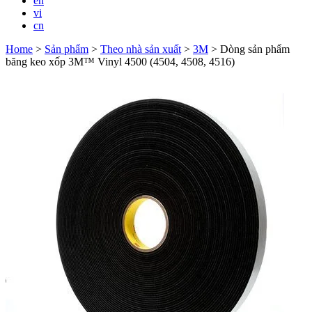
en
vi
cn
Home
>
Sản phẩm
>
Theo nhà sản xuất
>
3M
>
Dòng sản phẩm
băng keo xốp 3M™ Vinyl 4500 (4504, 4508, 4516)