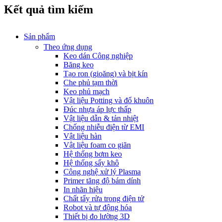
Kết quả tìm kiếm
Sản phẩm
Theo ứng dụng
Keo dán Công nghiệp
Băng keo
Tạo ron (gioăng) và bịt kín
Che phủ tạm thời
Keo phủ mạch
Vật liệu Potting và đổ khuôn
Đúc nhựa áp lực thấp
Vật liệu dẫn & tản nhiệt
Chống nhiễu điện từ EMI
Vật liệu hàn
Vật liệu foam co giãn
Hệ thống bơm keo
Hệ thống sấy khô
Công nghệ xử lý Plasma
Primer tăng độ bám dính
In nhãn hiệu
Chất tẩy rửa trong điện tử
Robot và tự động hóa
Thiết bị đo lường 3D