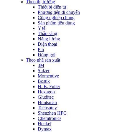
Theo thị trường
Thiết bị điện tử
Phương tiện di chuyển
Công nghiệp chung
Sản phẩm tiêu dùng
Y tế
Thắp sáng
Năng lượng
Điện thoại
Pin
Đóng gói
Theo nhà sản xuất
3M
Sulzer
Momentive
Bostik
H. B. Fuller
Hexagon
Gluditec
Huntsman
Techspray
Shenzhen HFC
Chemtronics
Henkel
Dymax