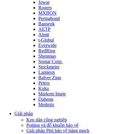
Jowat
Rogers
MXBON
Permabond
Banseok
AETP
Almit
t-Global
Everwide
RedRing
Shenmao
Somar Corp.
Stockmeier
Lamieux
Balver Zinn
Peters
Kuka
Markem Imaje
Daheng
Medmix
Giải pháp
Keo dán công nghiệp
Potting và đổ khuôn bảo vệ
Giải pháp Phủ bảo vệ bảng mạch