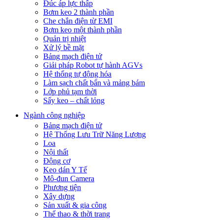
Đúc áp lực thấp
Bơm keo 2 thành phần
Che chắn điện từ EMI
Bơm keo một thành phần
Quản trị nhiệt
Xử lý bề mặt
Bảng mạch điện tử
Giải pháp Robot tự hành AGVs
Hệ thống tự động hóa
Làm sạch chất bẩn và mảng bám
Lớp phủ tạm thời
Sấy keo – chất lỏng
Ngành công nghiệp
Bảng mạch điện tử
Hệ Thống Lưu Trữ Năng Lượng
Loa
Nội thất
Động cơ
Keo dán Y Tế
Mô-đun Camera
Phương tiện
Xây dựng
Sản xuất & gia công
Thể thao & thời trang