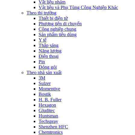
Vật liệu nhám
Vật liệu và Phụ Tùng Công Nghiệp Khác
Theo thị trường
Thiết bị điện tử
Phương tiện di chuyển
Công nghiệp chung
Sản phẩm tiêu dùng
Y tế
Thắp sáng
Năng lượng
Điện thoại
Pin
Đóng gói
Theo nhà sản xuất
3M
Sulzer
Momentive
Bostik
H. B. Fuller
Hexagon
Gluditec
Huntsman
Techspray
Shenzhen HFC
Chemtronics