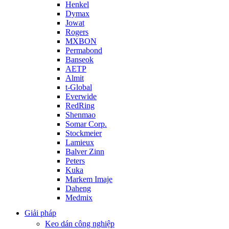
Henkel
Dymax
Jowat
Rogers
MXBON
Permabond
Banseok
AETP
Almit
t-Global
Everwide
RedRing
Shenmao
Somar Corp.
Stockmeier
Lamieux
Balver Zinn
Peters
Kuka
Markem Imaje
Daheng
Medmix
Giải pháp
Keo dán công nghiệp