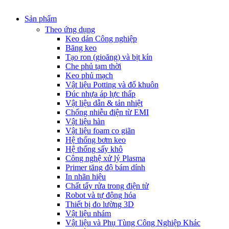
Sản phẩm
Theo ứng dụng
Keo dán Công nghiệp
Băng keo
Tạo ron (gioăng) và bịt kín
Che phủ tạm thời
Keo phủ mạch
Vật liệu Potting và đổ khuôn
Đúc nhựa áp lực thấp
Vật liệu dẫn & tản nhiệt
Chống nhiễu điện từ EMI
Vật liệu hàn
Vật liệu foam co giãn
Hệ thống bơm keo
Hệ thống sấy khô
Công nghệ xử lý Plasma
Primer tăng độ bám dính
In nhãn hiệu
Chất tẩy rửa trong điện tử
Robot và tự động hóa
Thiết bị đo lường 3D
Vật liệu nhám
Vật liệu và Phụ Tùng Công Nghiệp Khác