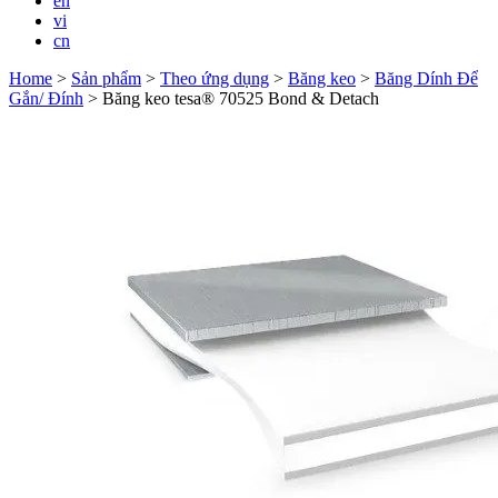
en
vi
cn
Home
>
Sản phẩm
>
Theo ứng dụng
>
Băng keo
>
Băng Dính Để
Gắn/ Đính
>
Băng keo tesa® 70525 Bond & Detach