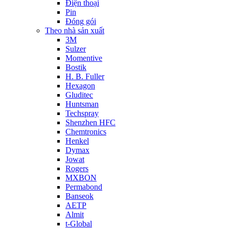
Điện thoại
Pin
Đóng gói
Theo nhà sản xuất
3M
Sulzer
Momentive
Bostik
H. B. Fuller
Hexagon
Gluditec
Huntsman
Techspray
Shenzhen HFC
Chemtronics
Henkel
Dymax
Jowat
Rogers
MXBON
Permabond
Banseok
AETP
Almit
t-Global