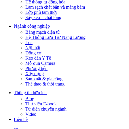
Hệ thống tự động hóa
Làm sạch chất bẩn và mảng bám
Lớp phủ tạm thời
Sấy keo – chất lỏng
Ngành công nghiệp
Bảng mạch điện tử
Hệ Thống Lưu Trữ Năng Lượng
Loa
Nội thất
Động cơ
Keo dán Y Tế
Mô-đun Camera
Phương tiện
Xây dựng
Sản xuất & gia công
Thể thao & thời trang
Thông tin hữu ích
Blog
Thư viện E-book
Từ điển chuyên ngành
Video
Liên hệ