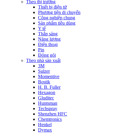
Theo thị trường
Thiết bị điện tử
Phương tiện di chuyển
Công nghiệp chung
Sản phẩm tiêu dùng
Y tế
Thắp sáng
Năng lượng
Điện thoại
Pin
Đóng gói
Theo nhà sản xuất
3M
Sulzer
Momentive
Bostik
H. B. Fuller
Hexagon
Gluditec
Huntsman
Techspray
Shenzhen HFC
Chemtronics
Henkel
Dymax