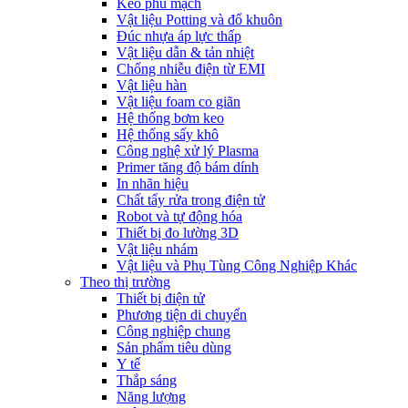
Keo phủ mạch
Vật liệu Potting và đổ khuôn
Đúc nhựa áp lực thấp
Vật liệu dẫn & tản nhiệt
Chống nhiễu điện từ EMI
Vật liệu hàn
Vật liệu foam co giãn
Hệ thống bơm keo
Hệ thống sấy khô
Công nghệ xử lý Plasma
Primer tăng độ bám dính
In nhãn hiệu
Chất tẩy rửa trong điện tử
Robot và tự động hóa
Thiết bị đo lường 3D
Vật liệu nhám
Vật liệu và Phụ Tùng Công Nghiệp Khác
Theo thị trường
Thiết bị điện tử
Phương tiện di chuyển
Công nghiệp chung
Sản phẩm tiêu dùng
Y tế
Thắp sáng
Năng lượng