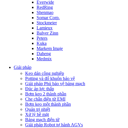
Everwide
RedRing
Shenmao
Somar Corp.
Stockmeier
Lamieux
Balver Zinn
Peters
Kuka
Markem Imaje
Daheng
Medmix
Giải pháp
Keo dán công nghiệp
Potting và đổ khuôn bảo vệ
Giải pháp Phủ bảo vệ bảng mạch
Đúc áp lực thấp
Bơm keo 2 thành phần
Che chắn điện từ EMI
Bơm keo một thành phần
Quản trị nhiệt
Xử lý bề mặt
Bảng mạch điện tử
Giải pháp Robot tự hành AGVs