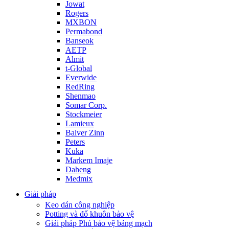
Jowat
Rogers
MXBON
Permabond
Banseok
AETP
Almit
t-Global
Everwide
RedRing
Shenmao
Somar Corp.
Stockmeier
Lamieux
Balver Zinn
Peters
Kuka
Markem Imaje
Daheng
Medmix
Giải pháp
Keo dán công nghiệp
Potting và đổ khuôn bảo vệ
Giải pháp Phủ bảo vệ bảng mạch