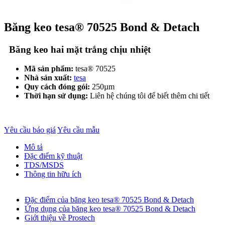
Băng keo tesa® 70525 Bond & Detach
Băng keo hai mặt trắng chịu nhiệt
Mã sản phẩm:
tesa® 70525
Nhà sản xuất:
tesa
Quy cách đóng gói:
250µm
Thời hạn sử dụng:
Liên hệ chúng tôi để biết thêm chi tiết
Yêu cầu báo giá
Yêu cầu mẫu
Mô tả
Đặc điểm kỹ thuật
TDS/MSDS
Thông tin hữu ích
Đặc điểm của băng keo tesa® 70525 Bond & Detach
Ứng dụng của băng keo tesa® 70525 Bond & Detach
Giới thiệu về Prostech