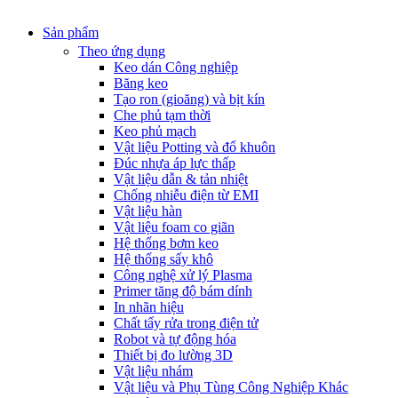
Sản phẩm
Theo ứng dụng
Keo dán Công nghiệp
Băng keo
Tạo ron (gioăng) và bịt kín
Che phủ tạm thời
Keo phủ mạch
Vật liệu Potting và đổ khuôn
Đúc nhựa áp lực thấp
Vật liệu dẫn & tản nhiệt
Chống nhiễu điện từ EMI
Vật liệu hàn
Vật liệu foam co giãn
Hệ thống bơm keo
Hệ thống sấy khô
Công nghệ xử lý Plasma
Primer tăng độ bám dính
In nhãn hiệu
Chất tẩy rửa trong điện tử
Robot và tự động hóa
Thiết bị đo lường 3D
Vật liệu nhám
Vật liệu và Phụ Tùng Công Nghiệp Khác