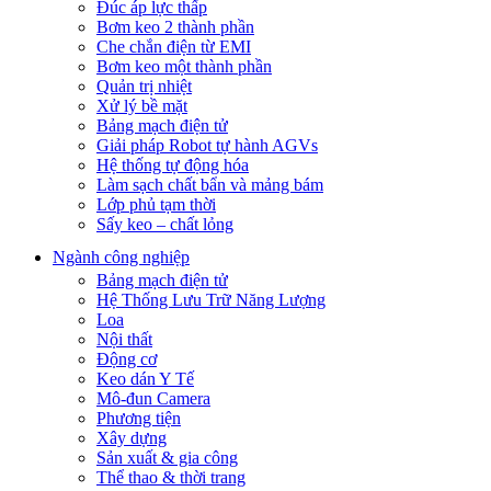
Đúc áp lực thấp
Bơm keo 2 thành phần
Che chắn điện từ EMI
Bơm keo một thành phần
Quản trị nhiệt
Xử lý bề mặt
Bảng mạch điện tử
Giải pháp Robot tự hành AGVs
Hệ thống tự động hóa
Làm sạch chất bẩn và mảng bám
Lớp phủ tạm thời
Sấy keo – chất lỏng
Ngành công nghiệp
Bảng mạch điện tử
Hệ Thống Lưu Trữ Năng Lượng
Loa
Nội thất
Động cơ
Keo dán Y Tế
Mô-đun Camera
Phương tiện
Xây dựng
Sản xuất & gia công
Thể thao & thời trang