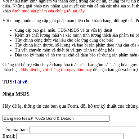
Với nhiều năm kinh nghiệm và thành công trong các dự án, chúng tôi tự tin m
diện. Những giải pháp này nhằm giải quyết các vấn đề mà các nhà sản xuất t
khảo
danh mục sản phẩm của chúng tôi tại đây
.
Với mong muốn cung cấp giải pháp toàn diện cho khách hàng, đội ngũ của Pr
Cung cấp báo giá, mẫu, TDS/MSDS và tư vấn kỹ thuật
Kiểm tra chất lượng mẫu và xác minh tính tương thích sản phẩm tại p
Tùy chỉnh công thức vật liệu cho các ứng dụng đặc biệt
Tùy chỉnh kích thước, số lượng và bao bì sản phẩm theo nhu cầu của 
Tư vấn chuyên môn về thiết bị và quy trình tự động hóa
Đào tạo kỹ thuật và hỗ trợ tại chỗ để đảm bảo sử dụng sản phẩm hiệu
Chúng tôi hỗ trợ vận chuyển hàng hóa toàn cầu, bao gồm cả “hàng hóa nguy 
pháp luật.
Hãy liên hệ với chúng tôi ngay hôm nay
để nhận báo giá và hỗ trợ 
TDS:
Tải về
Nhận MSDS
Hãy để lại thông tin của bạn qua Form, đội hỗ trợ kỹ thuật của chúng 
Tên của bạn:
Email: