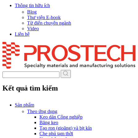
Thông tin hữu ích
Blog
Thư viện E-book
Từ điển chuyên ngành
Video
Liên hệ
Skip
to
content
Kết quả tìm kiếm
Sản phẩm
Theo ứng dụng
Keo dán Công nghiệp
Băng keo
Tạo ron (gioăng) và bịt kín
Che phủ tạm thời