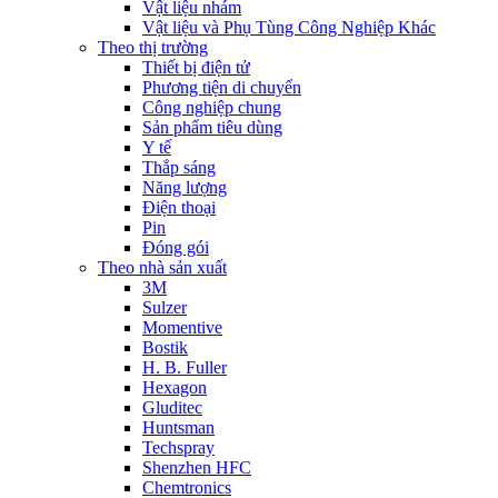
Vật liệu nhám
Vật liệu và Phụ Tùng Công Nghiệp Khác
Theo thị trường
Thiết bị điện tử
Phương tiện di chuyển
Công nghiệp chung
Sản phẩm tiêu dùng
Y tế
Thắp sáng
Năng lượng
Điện thoại
Pin
Đóng gói
Theo nhà sản xuất
3M
Sulzer
Momentive
Bostik
H. B. Fuller
Hexagon
Gluditec
Huntsman
Techspray
Shenzhen HFC
Chemtronics