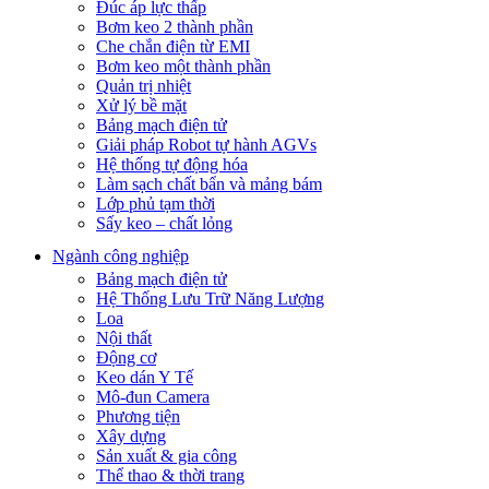
Đúc áp lực thấp
Bơm keo 2 thành phần
Che chắn điện từ EMI
Bơm keo một thành phần
Quản trị nhiệt
Xử lý bề mặt
Bảng mạch điện tử
Giải pháp Robot tự hành AGVs
Hệ thống tự động hóa
Làm sạch chất bẩn và mảng bám
Lớp phủ tạm thời
Sấy keo – chất lỏng
Ngành công nghiệp
Bảng mạch điện tử
Hệ Thống Lưu Trữ Năng Lượng
Loa
Nội thất
Động cơ
Keo dán Y Tế
Mô-đun Camera
Phương tiện
Xây dựng
Sản xuất & gia công
Thể thao & thời trang