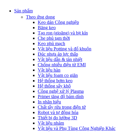
Sản phẩm
Theo ứng dụng
Keo dán Công nghiệp
Băng keo
Tạo ron (gioăng) và bịt kín
Che phủ tạm thời
Keo phủ mạch
Vật liệu Potting và đổ khuôn
Đúc nhựa áp lực thấp
Vật liệu dẫn & tản nhiệt
Chống nhiễu điện từ EMI
Vật liệu hàn
Vật liệu foam co giãn
Hệ thống bơm keo
Hệ thống sấy khô
Công nghệ xử lý Plasma
Primer tăng độ bám dính
In nhãn hiệu
Chất tẩy rửa trong điện tử
Robot và tự động hóa
Thiết bị đo lường 3D
Vật liệu nhám
Vật liệu và Phụ Tùng Công Nghiệp Khác