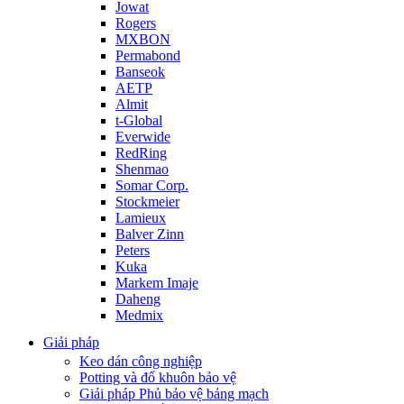
Jowat
Rogers
MXBON
Permabond
Banseok
AETP
Almit
t-Global
Everwide
RedRing
Shenmao
Somar Corp.
Stockmeier
Lamieux
Balver Zinn
Peters
Kuka
Markem Imaje
Daheng
Medmix
Giải pháp
Keo dán công nghiệp
Potting và đổ khuôn bảo vệ
Giải pháp Phủ bảo vệ bảng mạch