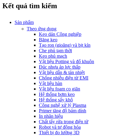
Kết quả tìm kiếm
Sản phẩm
Theo ứng dụng
Keo dán Công nghiệp
Băng keo
Tạo ron (gioăng) và bịt kín
Che phủ tạm thời
Keo phủ mạch
Vật liệu Potting và đổ khuôn
Đúc nhựa áp lực thấp
Vật liệu dẫn & tản nhiệt
Chống nhiễu điện từ EMI
Vật liệu hàn
Vật liệu foam co giãn
Hệ thống bơm keo
Hệ thống sấy khô
Công nghệ xử lý Plasma
Primer tăng độ bám dính
In nhãn hiệu
Chất tẩy rửa trong điện tử
Robot và tự động hóa
Thiết bị đo lường 3D