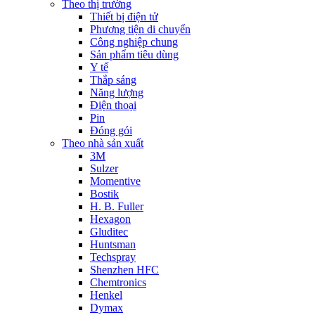
Theo thị trường
Thiết bị điện tử
Phương tiện di chuyển
Công nghiệp chung
Sản phẩm tiêu dùng
Y tế
Thắp sáng
Năng lượng
Điện thoại
Pin
Đóng gói
Theo nhà sản xuất
3M
Sulzer
Momentive
Bostik
H. B. Fuller
Hexagon
Gluditec
Huntsman
Techspray
Shenzhen HFC
Chemtronics
Henkel
Dymax