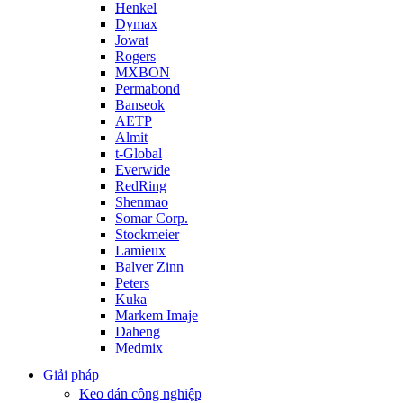
Henkel
Dymax
Jowat
Rogers
MXBON
Permabond
Banseok
AETP
Almit
t-Global
Everwide
RedRing
Shenmao
Somar Corp.
Stockmeier
Lamieux
Balver Zinn
Peters
Kuka
Markem Imaje
Daheng
Medmix
Giải pháp
Keo dán công nghiệp