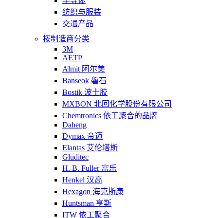
半导体
纺织与服装
交通产品
按制造商分类
3M
AETP
Almit 阿尔美
Banseok 磐石
Bostik 波士胶
MXBON 北回化学股份有限公司
Chemtronics 依工聚合的品牌
Daheng
Dymax 帝迈
Elantas 艾伦塔斯
Gluditec
H. B. Fuller 富乐
Henkel 汉高
Hexagon 海克斯康
Huntsman 亨斯
ITW 依工聚合