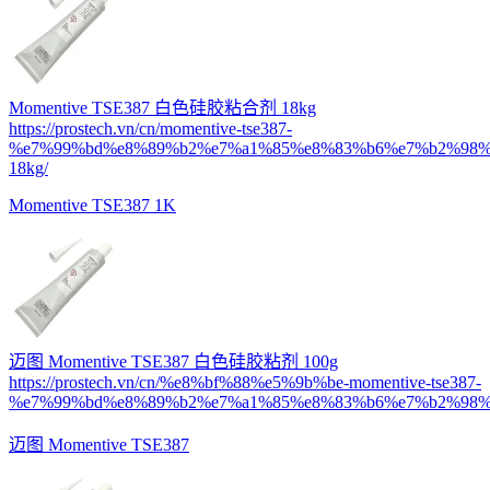
Momentive TSE387 白色硅胶粘合剂 18kg
https://prostech.vn/cn/momentive-tse387-
%e7%99%bd%e8%89%b2%e7%a1%85%e8%83%b6%e7%b2%98%
18kg/
Momentive TSE387 1K
迈图 Momentive TSE387 白色硅胶粘剂 100g
https://prostech.vn/cn/%e8%bf%88%e5%9b%be-momentive-tse387-
%e7%99%bd%e8%89%b2%e7%a1%85%e8%83%b6%e7%b2%98%e
迈图 Momentive TSE387