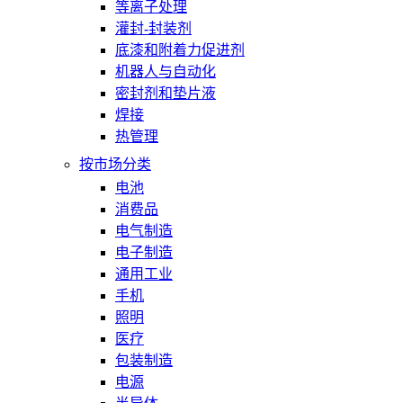
等离子处理
灌封-封装剂
底漆和附着力促进剂
机器人与自动化
密封剂和垫片液
焊接
热管理
按市场分类
电池
消费品
电气制造
电子制造
通用工业
手机
照明
医疗
包装制造
电源