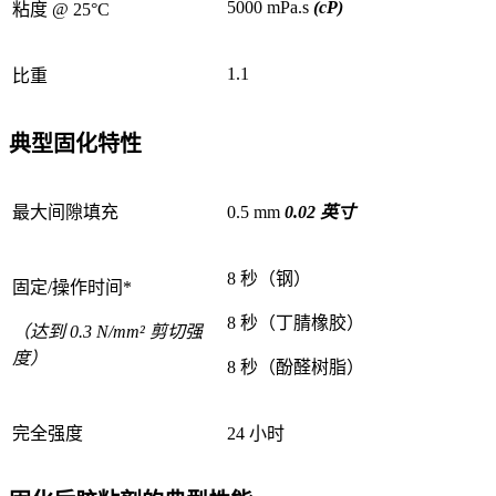
5000 mPa.s
(cP)
粘度 @ 25°C
1.1
比重
典型固化特性
最大间隙填充
0.5 mm
0.02 英寸
8 秒（钢）
固定/操作时间*
8 秒（丁腈橡胶）
（达到 0.3 N/mm² 剪切强
度）
8 秒（酚醛树脂）
完全强度
24 小时