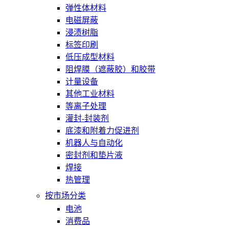
弹性体材料
电磁屏蔽
浸渍树脂
标签印刷
低压成型材料
阻焊膜（遮蔽胶）和胶带
计量设备
其他工业材料
等离子处理
灌封-封装剂
底漆和附着力促进剂
机器人与自动化
密封剂和垫片液
焊接
热管理
按市场分类
电池
消费品