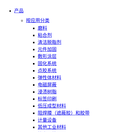
产品
按应用分类
磨料
粘合剂
清洁脱脂剂
元件加固
敷形涂层
固化系统
点胶系统
弹性体材料
电磁屏蔽
浸渍树脂
标签印刷
低压成型材料
阻焊膜（遮蔽胶）和胶带
计量设备
其他工业材料