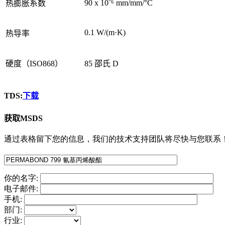
90 x 10⁻⁶ mm/mm/°C
热膨胀系数
0.1 W/(m·K)
热导率
硬度（ISO868）
85 邵氏 D
TDS:
下载
获取MSDS
通过表格留下您的信息，我们的技术支持团队将尽快与您联系
你的名字:
电子邮件:
手机:
部门:
行业: