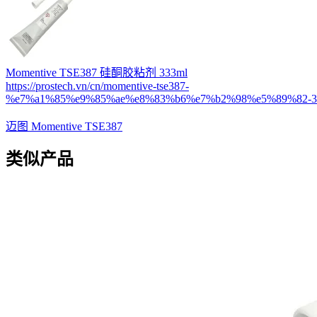
Momentive TSE387 硅酮胶粘剂 333ml
https://prostech.vn/cn/momentive-tse387-
%e7%a1%85%e9%85%ae%e8%83%b6%e7%b2%98%e5%89%82-33
迈图 Momentive TSE387
类似产品