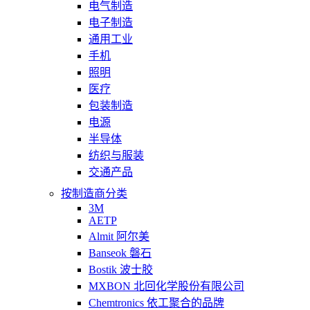
电气制造
电子制造
通用工业
手机
照明
医疗
包装制造
电源
半导体
纺织与服装
交通产品
按制造商分类
3M
AETP
Almit 阿尔美
Banseok 磐石
Bostik 波士胶
MXBON 北回化学股份有限公司
Chemtronics 依工聚合的品牌