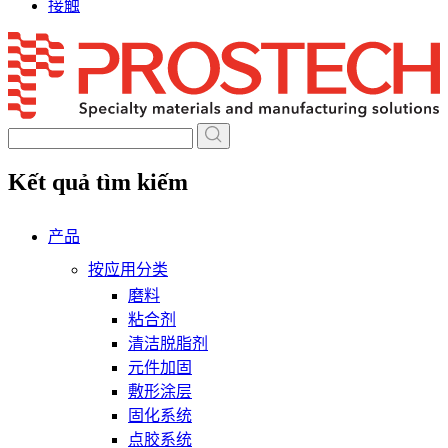
接触
Skip
to
content
Kết quả tìm kiếm
产品
按应用分类
磨料
粘合剂
清洁脱脂剂
元件加固
敷形涂层
固化系统
点胶系统