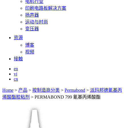
电机行业
印刷电路板解决方案
扬声器
运动与时尚
变压器
资源
博客
视频
接触
en
vi
cn
Home
>
产品
>
按制造商分类
>
Permabond
>
派玛邦德氰基丙
烯酸酯胶粘剂
>
PERMABOND 799 氰基丙烯酸酯