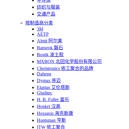
半导体
纺织与服装
交通产品
按制造商分类
3M
AETP
Almit 阿尔美
Banseok 磐石
Bostik 波士胶
MXBON 北回化学股份有限公司
Chemtronics 依工聚合的品牌
Daheng
Dymax 帝迈
Elantas 艾伦塔斯
Gluditec
H. B. Fuller 富乐
Henkel 汉高
Hexagon 海克斯康
Huntsman 亨斯
ITW 依工聚合