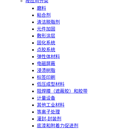
按应用分类
磨料
粘合剂
清洁脱脂剂
元件加固
敷形涂层
固化系统
点胶系统
弹性体材料
电磁屏蔽
浸渍树脂
标签印刷
低压成型材料
阻焊膜（遮蔽胶）和胶带
计量设备
其他工业材料
等离子处理
灌封-封装剂
底漆和附着力促进剂