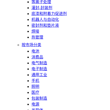
等离子处理
灌封-封装剂
底漆和附着力促进剂
机器人与自动化
密封剂和垫片液
焊接
热管理
按市场分类
电池
消费品
电气制造
电子制造
通用工业
手机
照明
医疗
包装制造
电源