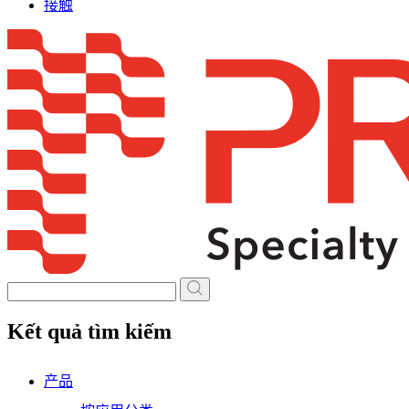
接触
Skip
to
content
Kết quả tìm kiếm
产品