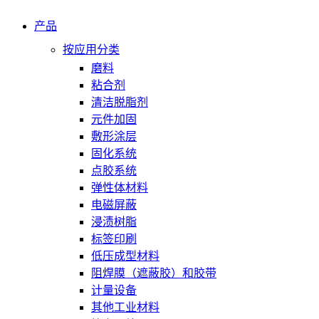
产品
按应用分类
磨料
粘合剂
清洁脱脂剂
元件加固
敷形涂层
固化系统
点胶系统
弹性体材料
电磁屏蔽
浸渍树脂
标签印刷
低压成型材料
阻焊膜（遮蔽胶）和胶带
计量设备
其他工业材料