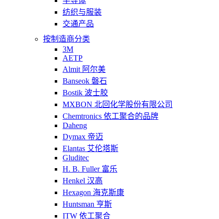
半导体
纺织与服装
交通产品
按制造商分类
3M
AETP
Almit 阿尔美
Banseok 磐石
Bostik 波士胶
MXBON 北回化学股份有限公司
Chemtronics 依工聚合的品牌
Daheng
Dymax 帝迈
Elantas 艾伦塔斯
Gluditec
H. B. Fuller 富乐
Henkel 汉高
Hexagon 海克斯康
Huntsman 亨斯
ITW 依工聚合