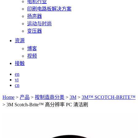
电机行业
印刷电路板解决方案
扬声器
运动与时尚
变压器
资源
博客
视频
接触
en
vi
cn
Home
>
产品
>
按制造商分类
>
3M
>
3M™ SCOTCH-BRITE™
>
3M Scotch-Brite™ 高分辨率 PC 清洁刷