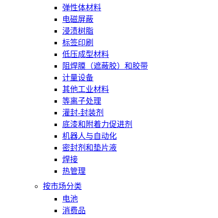
弹性体材料
电磁屏蔽
浸渍树脂
标签印刷
低压成型材料
阻焊膜（遮蔽胶）和胶带
计量设备
其他工业材料
等离子处理
灌封-封装剂
底漆和附着力促进剂
机器人与自动化
密封剂和垫片液
焊接
热管理
按市场分类
电池
消费品