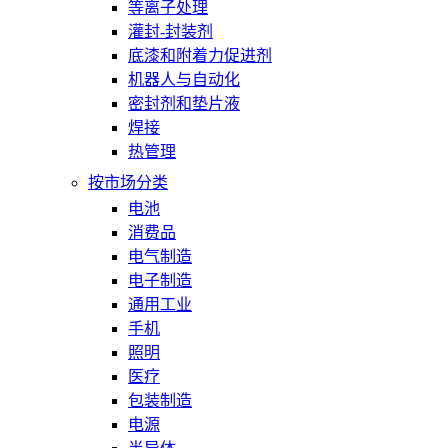
等离子处理
灌封-封装剂
底漆和附着力促进剂
机器人与自动化
密封剂和垫片液
焊接
热管理
按市场分类
电池
消费品
电气制造
电子制造
通用工业
手机
照明
医疗
包装制造
电源