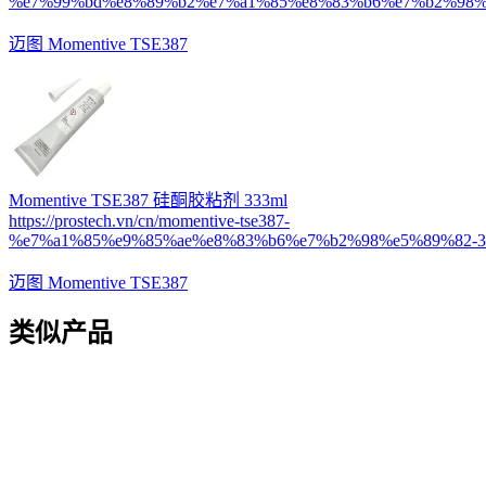
%e7%99%bd%e8%89%b2%e7%a1%85%e8%83%b6%e7%b2%98%e
迈图 Momentive TSE387
Momentive TSE387 硅酮胶粘剂 333ml
https://prostech.vn/cn/momentive-tse387-
%e7%a1%85%e9%85%ae%e8%83%b6%e7%b2%98%e5%89%82-33
迈图 Momentive TSE387
类似产品