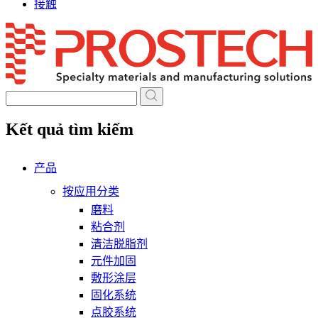
接触
Skip
to
content
Kết quả tìm kiếm
产品
按应用分类
磨料
粘合剂
清洁脱脂剂
元件加固
敷形涂层
固化系统
点胶系统