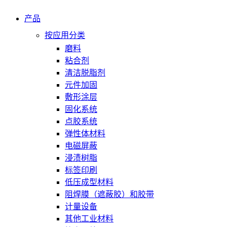
产品
按应用分类
磨料
粘合剂
清洁脱脂剂
元件加固
敷形涂层
固化系统
点胶系统
弹性体材料
电磁屏蔽
浸渍树脂
标签印刷
低压成型材料
阻焊膜（遮蔽胶）和胶带
计量设备
其他工业材料