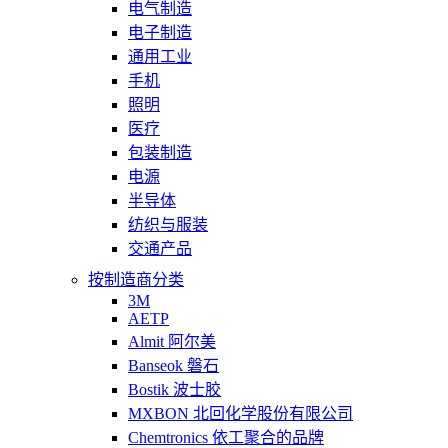
电气制造
电子制造
通用工业
手机
照明
医疗
包装制造
电源
半导体
纺织与服装
交通产品
按制造商分类
3M
AETP
Almit 阿尔美
Banseok 磐石
Bostik 波士胶
MXBON 北回化学股份有限公司
Chemtronics 依工聚合的品牌