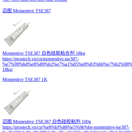
迈图 Momentive TSE387
Momentive TSE387 白色硅胶粘合剂 18kg
https://prostech.vn/cn/momentive-tse387-
%e7%99%bd%e8%89%b2%e7%a1%85%e8%83%b6%e7%b2%98%
18kg/
Momentive TSE387 1K
迈图 Momentive TSE387 白色硅胶粘剂 100g
https://prostech.vn/cn/%e8%bf%88%e5%9b%be-momentive-tse387-