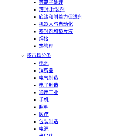
等离子处理
灌封-封装剂
底漆和附着力促进剂
机器人与自动化
密封剂和垫片液
焊接
热管理
按市场分类
电池
消费品
电气制造
电子制造
通用工业
手机
照明
医疗
包装制造
电源