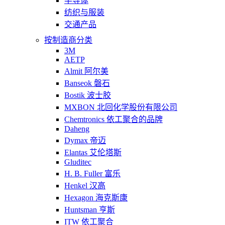
半导体
纺织与服装
交通产品
按制造商分类
3M
AETP
Almit 阿尔美
Banseok 磐石
Bostik 波士胶
MXBON 北回化学股份有限公司
Chemtronics 依工聚合的品牌
Daheng
Dymax 帝迈
Elantas 艾伦塔斯
Gluditec
H. B. Fuller 富乐
Henkel 汉高
Hexagon 海克斯康
Huntsman 亨斯
ITW 依工聚合