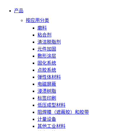
产品
按应用分类
磨料
粘合剂
清洁脱脂剂
元件加固
敷形涂层
固化系统
点胶系统
弹性体材料
电磁屏蔽
浸渍树脂
标签印刷
低压成型材料
阻焊膜（遮蔽胶）和胶带
计量设备
其他工业材料