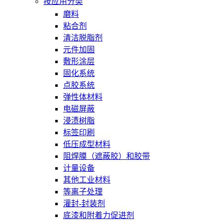
按应用分类
磨料
粘合剂
清洁脱脂剂
元件加固
敷形涂层
固化系统
点胶系统
弹性体材料
电磁屏蔽
浸渍树脂
标签印刷
低压成型材料
阻焊膜（遮蔽胶）和胶带
计量设备
其他工业材料
等离子处理
灌封-封装剂
底漆和附着力促进剂