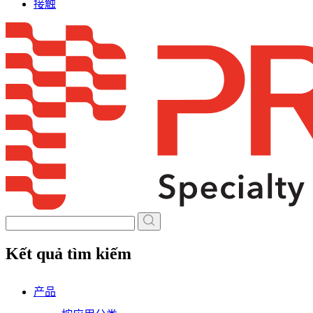
接触
Skip
to
content
Kết quả tìm kiếm
产品