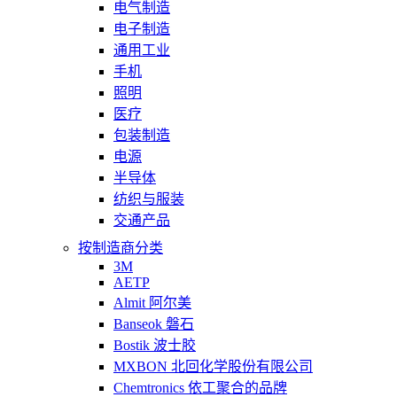
电气制造
电子制造
通用工业
手机
照明
医疗
包装制造
电源
半导体
纺织与服装
交通产品
按制造商分类
3M
AETP
Almit 阿尔美
Banseok 磐石
Bostik 波士胶
MXBON 北回化学股份有限公司
Chemtronics 依工聚合的品牌