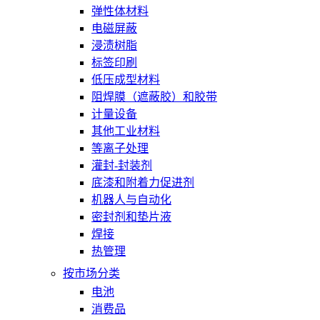
弹性体材料
电磁屏蔽
浸渍树脂
标签印刷
低压成型材料
阻焊膜（遮蔽胶）和胶带
计量设备
其他工业材料
等离子处理
灌封-封装剂
底漆和附着力促进剂
机器人与自动化
密封剂和垫片液
焊接
热管理
按市场分类
电池
消费品