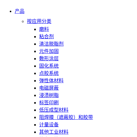
产品
按应用分类
磨料
粘合剂
清洁脱脂剂
元件加固
敷形涂层
固化系统
点胶系统
弹性体材料
电磁屏蔽
浸渍树脂
标签印刷
低压成型材料
阻焊膜（遮蔽胶）和胶带
计量设备
其他工业材料