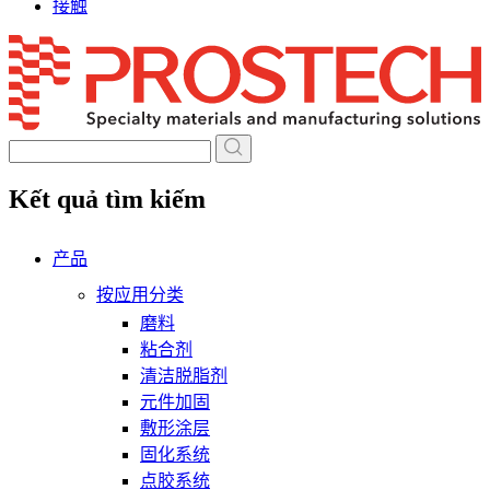
接触
Skip
to
content
Kết quả tìm kiếm
产品
按应用分类
磨料
粘合剂
清洁脱脂剂
元件加固
敷形涂层
固化系统
点胶系统