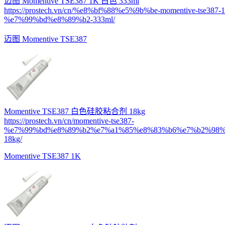
迈图 Momentive TSE387 1K 白色 333ml
https://prostech.vn/cn/%e8%bf%88%e5%9b%be-momentive-tse387-1
%e7%99%bd%e8%89%b2-333ml/
迈图 Momentive TSE387
Momentive TSE387 白色硅胶粘合剂 18kg
https://prostech.vn/cn/momentive-tse387-
%e7%99%bd%e8%89%b2%e7%a1%85%e8%83%b6%e7%b2%98%
18kg/
Momentive TSE387 1K