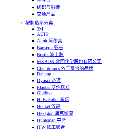
半导体
纺织与服装
交通产品
按制造商分类
3M
AETP
Almit 阿尔美
Banseok 磐石
Bostik 波士胶
MXBON 北回化学股份有限公司
Chemtronics 依工聚合的品牌
Daheng
Dymax 帝迈
Elantas 艾伦塔斯
Gluditec
H. B. Fuller 富乐
Henkel 汉高
Hexagon 海克斯康
Huntsman 亨斯
ITW 依工聚合