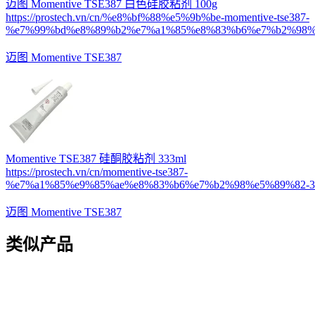
迈图 Momentive TSE387 白色硅胶粘剂 100g
https://prostech.vn/cn/%e8%bf%88%e5%9b%be-momentive-tse387-
%e7%99%bd%e8%89%b2%e7%a1%85%e8%83%b6%e7%b2%98%e
迈图 Momentive TSE387
Momentive TSE387 硅酮胶粘剂 333ml
https://prostech.vn/cn/momentive-tse387-
%e7%a1%85%e9%85%ae%e8%83%b6%e7%b2%98%e5%89%82-33
迈图 Momentive TSE387
类似产品