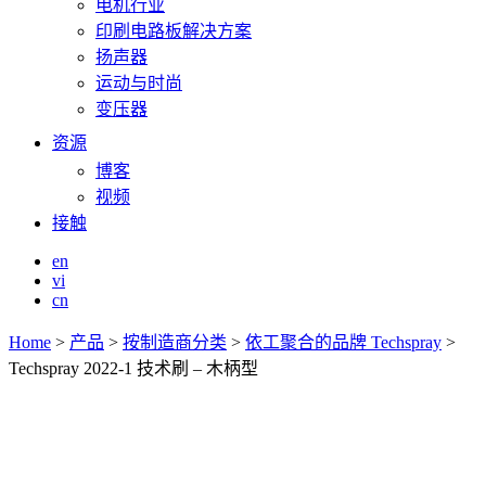
电机行业
印刷电路板解决方案
扬声器
运动与时尚
变压器
资源
博客
视频
接触
en
vi
cn
Home
>
产品
>
按制造商分类
>
依工聚合的品牌 Techspray
>
Techspray 2022-1 技术刷 – 木柄型