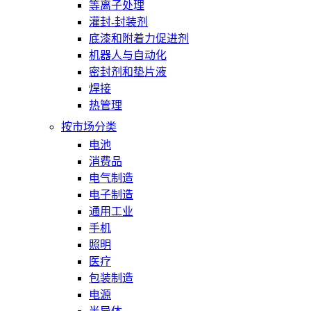
等离子处理
灌封-封装剂
底漆和附着力促进剂
机器人与自动化
密封剂和垫片液
焊接
热管理
按市场分类
电池
消费品
电气制造
电子制造
通用工业
手机
照明
医疗
包装制造
电源