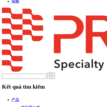
接触
Skip
to
content
Kết quả tìm kiếm
产品