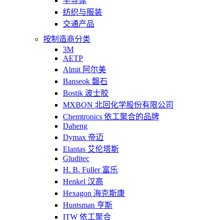
半导体
纺织与服装
交通产品
按制造商分类
3M
AETP
Almit 阿尔美
Banseok 磐石
Bostik 波士胶
MXBON 北回化学股份有限公司
Chemtronics 依工聚合的品牌
Daheng
Dymax 帝迈
Elantas 艾伦塔斯
Gluditec
H. B. Fuller 富乐
Henkel 汉高
Hexagon 海克斯康
Huntsman 亨斯
ITW 依工聚合