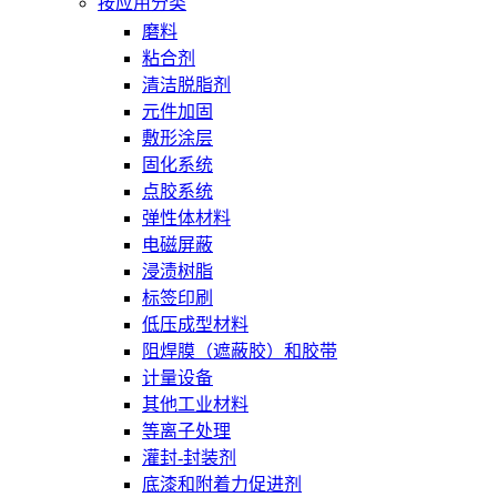
按应用分类
磨料
粘合剂
清洁脱脂剂
元件加固
敷形涂层
固化系统
点胶系统
弹性体材料
电磁屏蔽
浸渍树脂
标签印刷
低压成型材料
阻焊膜（遮蔽胶）和胶带
计量设备
其他工业材料
等离子处理
灌封-封装剂
底漆和附着力促进剂