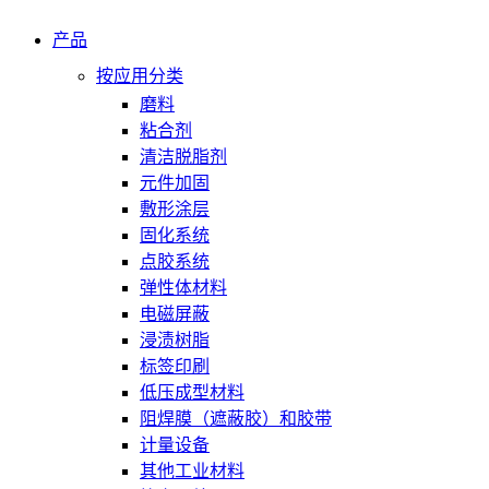
产品
按应用分类
磨料
粘合剂
清洁脱脂剂
元件加固
敷形涂层
固化系统
点胶系统
弹性体材料
电磁屏蔽
浸渍树脂
标签印刷
低压成型材料
阻焊膜（遮蔽胶）和胶带
计量设备
其他工业材料