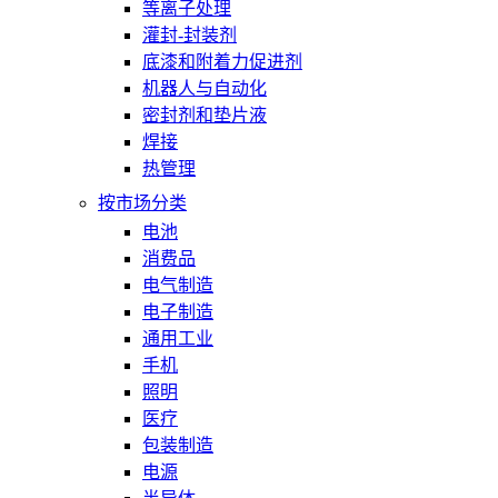
等离子处理
灌封-封装剂
底漆和附着力促进剂
机器人与自动化
密封剂和垫片液
焊接
热管理
按市场分类
电池
消费品
电气制造
电子制造
通用工业
手机
照明
医疗
包装制造
电源