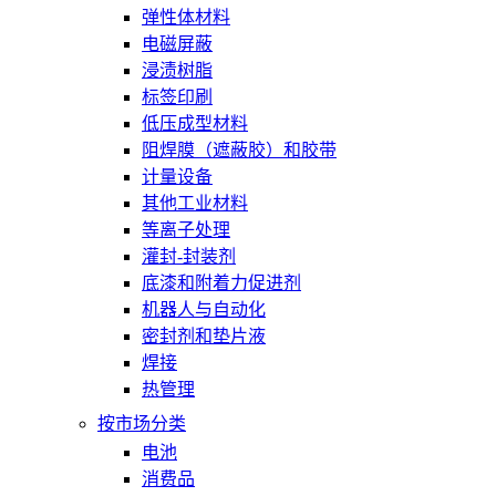
弹性体材料
电磁屏蔽
浸渍树脂
标签印刷
低压成型材料
阻焊膜（遮蔽胶）和胶带
计量设备
其他工业材料
等离子处理
灌封-封装剂
底漆和附着力促进剂
机器人与自动化
密封剂和垫片液
焊接
热管理
按市场分类
电池
消费品