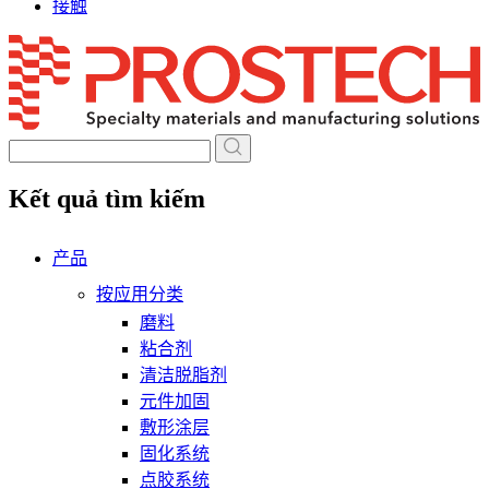
接触
Skip
to
content
Kết quả tìm kiếm
产品
按应用分类
磨料
粘合剂
清洁脱脂剂
元件加固
敷形涂层
固化系统
点胶系统