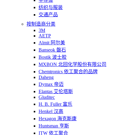
半导体
纺织与服装
交通产品
按制造商分类
3M
AETP
Almit 阿尔美
Banseok 磐石
Bostik 波士胶
MXBON 北回化学股份有限公司
Chemtronics 依工聚合的品牌
Daheng
Dymax 帝迈
Elantas 艾伦塔斯
Gluditec
H. B. Fuller 富乐
Henkel 汉高
Hexagon 海克斯康
Huntsman 亨斯
ITW 依工聚合