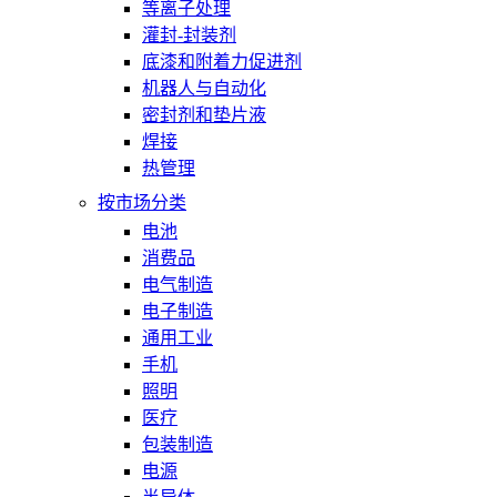
等离子处理
灌封-封装剂
底漆和附着力促进剂
机器人与自动化
密封剂和垫片液
焊接
热管理
按市场分类
电池
消费品
电气制造
电子制造
通用工业
手机
照明
医疗
包装制造
电源