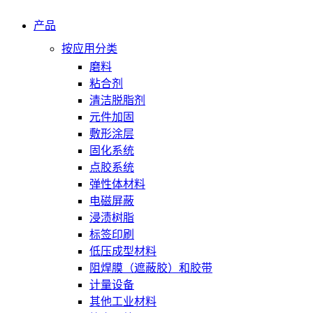
产品
按应用分类
磨料
粘合剂
清洁脱脂剂
元件加固
敷形涂层
固化系统
点胶系统
弹性体材料
电磁屏蔽
浸渍树脂
标签印刷
低压成型材料
阻焊膜（遮蔽胶）和胶带
计量设备
其他工业材料