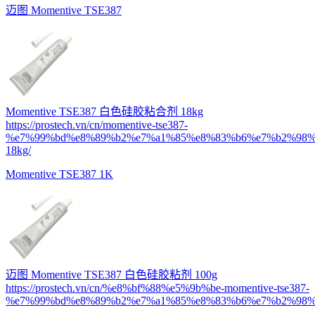
迈图 Momentive TSE387
Momentive TSE387 白色硅胶粘合剂 18kg
https://prostech.vn/cn/momentive-tse387-
%e7%99%bd%e8%89%b2%e7%a1%85%e8%83%b6%e7%b2%98%
18kg/
Momentive TSE387 1K
迈图 Momentive TSE387 白色硅胶粘剂 100g
https://prostech.vn/cn/%e8%bf%88%e5%9b%be-momentive-tse387-
%e7%99%bd%e8%89%b2%e7%a1%85%e8%83%b6%e7%b2%98%e