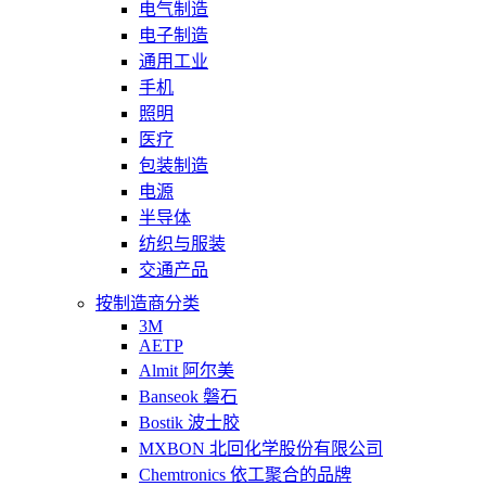
电气制造
电子制造
通用工业
手机
照明
医疗
包装制造
电源
半导体
纺织与服装
交通产品
按制造商分类
3M
AETP
Almit 阿尔美
Banseok 磐石
Bostik 波士胶
MXBON 北回化学股份有限公司
Chemtronics 依工聚合的品牌