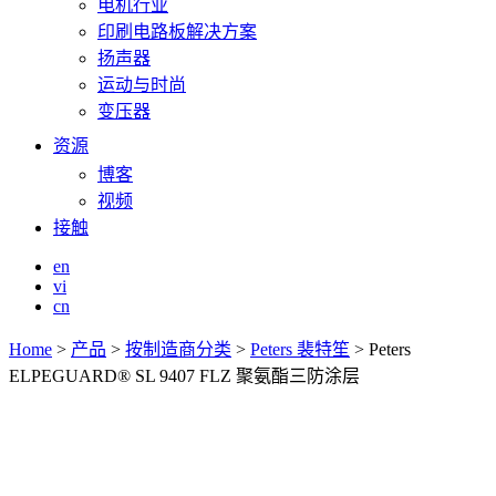
电机行业
印刷电路板解决方案
扬声器
运动与时尚
变压器
资源
博客
视频
接触
en
vi
cn
Home
>
产品
>
按制造商分类
>
Peters 裴特笙
>
Peters
ELPEGUARD® SL 9407 FLZ 聚氨酯三防涂层