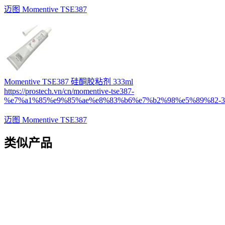
迈图 Momentive TSE387
Momentive TSE387 硅酮胶粘剂 333ml
https://prostech.vn/cn/momentive-tse387-
%e7%a1%85%e9%85%ae%e8%83%b6%e7%b2%98%e5%89%82-33
迈图 Momentive TSE387
类似产品