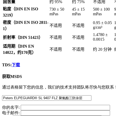
固含量
约 95%
约 75%
不适用
粘度（DIN EN ISO
730 ± 50
45 ± 15
500 ± 100
9
mPas
mPas
mPas
3219）
密度（DIN EN ISO 2811-
0.95 ± 0.05
1
不适用
不适用
g/cm³
1）
1.4780 ±
折射率（DIN 51423）
不适用
不适用
0.0015
适用期（DIN EN
不适用
不适用
约 20 分钟
14022，约170克）
TDS:
下载
获取MSDS
通过表格留下您的信息，我们的技术支持团队将尽快与您联系
你的名字:
电子邮件: