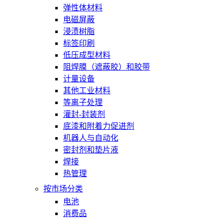
弹性体材料
电磁屏蔽
浸渍树脂
标签印刷
低压成型材料
阻焊膜（遮蔽胶）和胶带
计量设备
其他工业材料
等离子处理
灌封-封装剂
底漆和附着力促进剂
机器人与自动化
密封剂和垫片液
焊接
热管理
按市场分类
电池
消费品