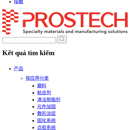
接触
Skip
to
content
Kết quả tìm kiếm
产品
按应用分类
磨料
粘合剂
清洁脱脂剂
元件加固
敷形涂层
固化系统
点胶系统