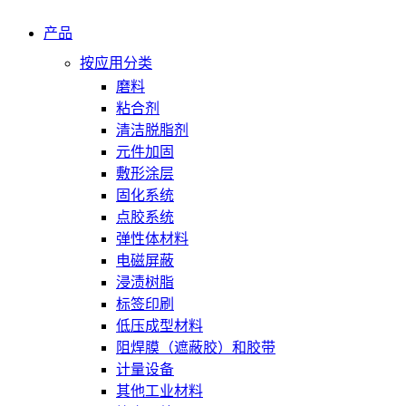
产品
按应用分类
磨料
粘合剂
清洁脱脂剂
元件加固
敷形涂层
固化系统
点胶系统
弹性体材料
电磁屏蔽
浸渍树脂
标签印刷
低压成型材料
阻焊膜（遮蔽胶）和胶带
计量设备
其他工业材料