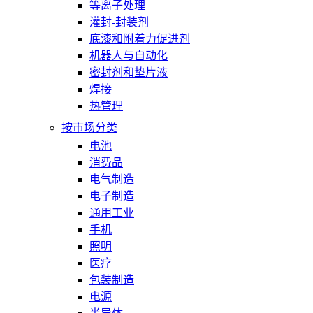
等离子处理
灌封-封装剂
底漆和附着力促进剂
机器人与自动化
密封剂和垫片液
焊接
热管理
按市场分类
电池
消费品
电气制造
电子制造
通用工业
手机
照明
医疗
包装制造
电源