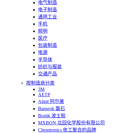
电气制造
电子制造
通用工业
手机
照明
医疗
包装制造
电源
半导体
纺织与服装
交通产品
按制造商分类
3M
AETP
Almit 阿尔美
Banseok 磐石
Bostik 波士胶
MXBON 北回化学股份有限公司
Chemtronics 依工聚合的品牌