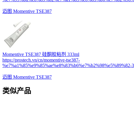
迈图 Momentive TSE387
Momentive TSE387 硅酮胶粘剂 333ml
https://prostech.vn/cn/momentive-tse387-
%e7%a1%85%e9%85%ae%e8%83%b6%e7%b2%98%e5%89%82-33
迈图 Momentive TSE387
类似产品