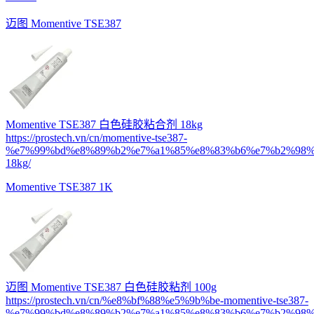
迈图 Momentive TSE387
Momentive TSE387 白色硅胶粘合剂 18kg
https://prostech.vn/cn/momentive-tse387-
%e7%99%bd%e8%89%b2%e7%a1%85%e8%83%b6%e7%b2%98%
18kg/
Momentive TSE387 1K
迈图 Momentive TSE387 白色硅胶粘剂 100g
https://prostech.vn/cn/%e8%bf%88%e5%9b%be-momentive-tse387-
%e7%99%bd%e8%89%b2%e7%a1%85%e8%83%b6%e7%b2%98%e