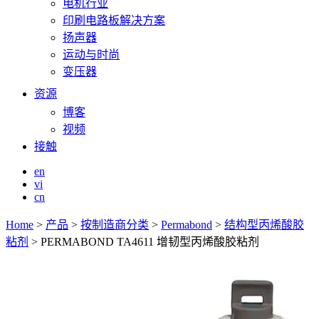
电机行业
印刷电路板解决方案
扬声器
运动与时尚
变压器
资源
博客
视频
接触
en
vi
cn
Home
>
产品
>
按制造商分类
>
Permabond
>
结构型丙烯酸胶
粘剂
>
PERMABOND TA4611 增韧型丙烯酸胶粘剂