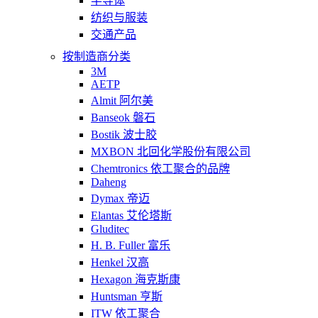
半导体
纺织与服装
交通产品
按制造商分类
3M
AETP
Almit 阿尔美
Banseok 磐石
Bostik 波士胶
MXBON 北回化学股份有限公司
Chemtronics 依工聚合的品牌
Daheng
Dymax 帝迈
Elantas 艾伦塔斯
Gluditec
H. B. Fuller 富乐
Henkel 汉高
Hexagon 海克斯康
Huntsman 亨斯
ITW 依工聚合