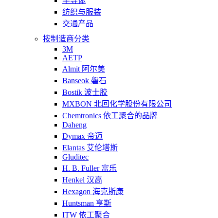
半导体
纺织与服装
交通产品
按制造商分类
3M
AETP
Almit 阿尔美
Banseok 磐石
Bostik 波士胶
MXBON 北回化学股份有限公司
Chemtronics 依工聚合的品牌
Daheng
Dymax 帝迈
Elantas 艾伦塔斯
Gluditec
H. B. Fuller 富乐
Henkel 汉高
Hexagon 海克斯康
Huntsman 亨斯
ITW 依工聚合