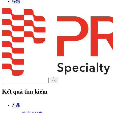
接触
Skip
to
content
Kết quả tìm kiếm
产品