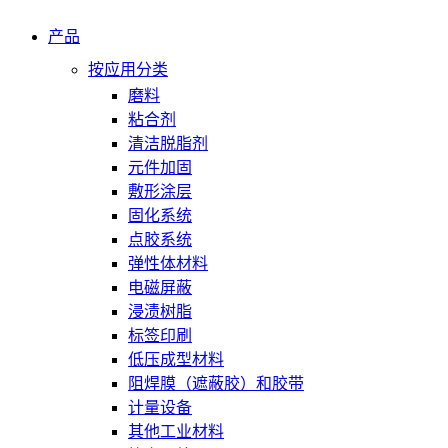
产品
按应用分类
磨料
粘合剂
清洁脱脂剂
元件加固
敷形涂层
固化系统
点胶系统
弹性体材料
电磁屏蔽
浸渍树脂
标签印刷
低压成型材料
阻焊膜（遮蔽胶）和胶带
计量设备
其他工业材料