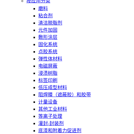
按应用分类
磨料
粘合剂
清洁脱脂剂
元件加固
敷形涂层
固化系统
点胶系统
弹性体材料
电磁屏蔽
浸渍树脂
标签印刷
低压成型材料
阻焊膜（遮蔽胶）和胶带
计量设备
其他工业材料
等离子处理
灌封-封装剂
底漆和附着力促进剂