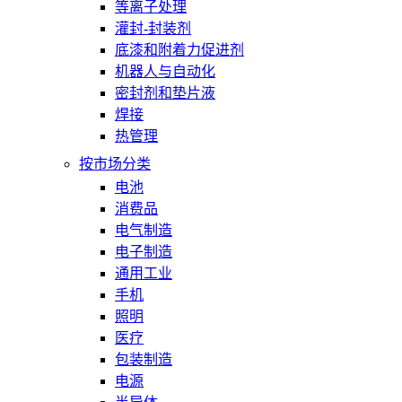
等离子处理
灌封-封装剂
底漆和附着力促进剂
机器人与自动化
密封剂和垫片液
焊接
热管理
按市场分类
电池
消费品
电气制造
电子制造
通用工业
手机
照明
医疗
包装制造
电源