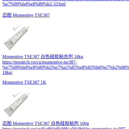
%e7%99%bd%e8%89%b2-333ml/
迈图 Momentive TSE387
Momentive TSE387 白色硅胶粘合剂 18kg
https://prostech.vn/cn/momentive-tse387-
%e7%99%bd%e8%89%b2%e7%a1%85%e8%83%b6%e7%b2%98%
18kg/
Momentive TSE387 1K
迈图 Momentive TSE387 白色硅胶粘剂 100g
https://prostech.vn/cn/%e8%bf%88%e5%9b%be-momentive-tse387-