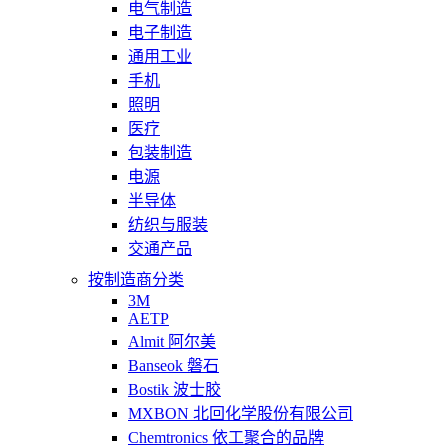
电气制造
电子制造
通用工业
手机
照明
医疗
包装制造
电源
半导体
纺织与服装
交通产品
按制造商分类
3M
AETP
Almit 阿尔美
Banseok 磐石
Bostik 波士胶
MXBON 北回化学股份有限公司
Chemtronics 依工聚合的品牌