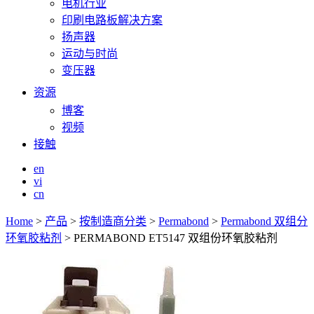
电机行业
印刷电路板解决方案
扬声器
运动与时尚
变压器
资源
博客
视频
接触
en
vi
cn
Home
>
产品
>
按制造商分类
>
Permabond
>
Permabond 双组分
环氧胶粘剂
>
PERMABOND ET5147 双组份环氧胶粘剂