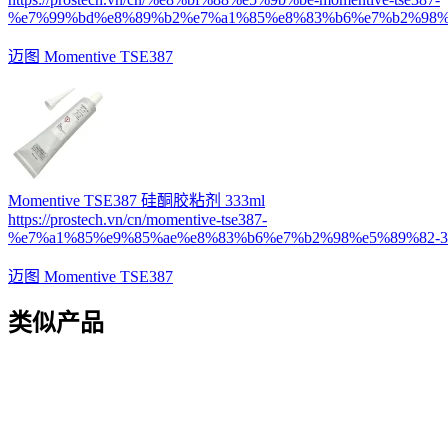
%e7%99%bd%e8%89%b2%e7%a1%85%e8%83%b6%e7%b2%98%e
迈图 Momentive TSE387
Momentive TSE387 硅酮胶粘剂 333ml
https://prostech.vn/cn/momentive-tse387-
%e7%a1%85%e9%85%ae%e8%83%b6%e7%b2%98%e5%89%82-33
迈图 Momentive TSE387
类似产品