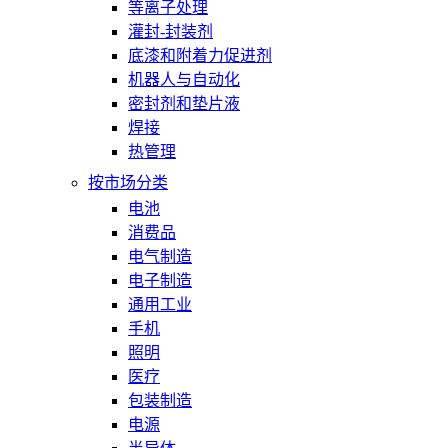
等离子处理
灌封-封装剂
底漆和附着力促进剂
机器人与自动化
密封剂和垫片液
焊接
热管理
按市场分类
电池
消费品
电气制造
电子制造
通用工业
手机
照明
医疗
包装制造
电源