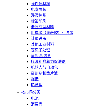
弹性体材料
电磁屏蔽
浸渍树脂
标签印刷
低压成型材料
阻焊膜（遮蔽胶）和胶带
计量设备
其他工业材料
等离子处理
灌封-封装剂
底漆和附着力促进剂
机器人与自动化
密封剂和垫片液
焊接
热管理
按市场分类
电池
消费品