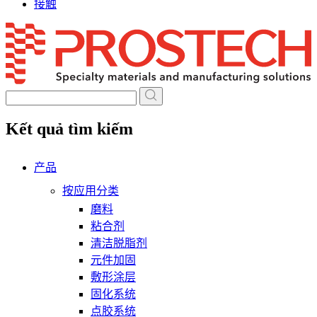
接触
Skip
to
content
Kết quả tìm kiếm
产品
按应用分类
磨料
粘合剂
清洁脱脂剂
元件加固
敷形涂层
固化系统
点胶系统