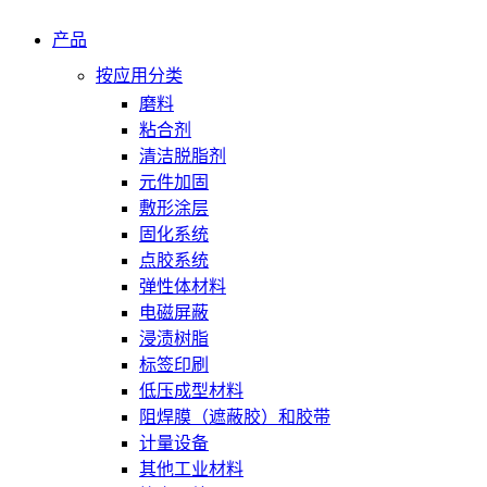
产品
按应用分类
磨料
粘合剂
清洁脱脂剂
元件加固
敷形涂层
固化系统
点胶系统
弹性体材料
电磁屏蔽
浸渍树脂
标签印刷
低压成型材料
阻焊膜（遮蔽胶）和胶带
计量设备
其他工业材料