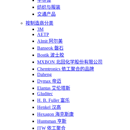
半导体
纺织与服装
交通产品
按制造商分类
3M
AETP
Almit 阿尔美
Banseok 磐石
Bostik 波士胶
MXBON 北回化学股份有限公司
Chemtronics 依工聚合的品牌
Daheng
Dymax 帝迈
Elantas 艾伦塔斯
Gluditec
H. B. Fuller 富乐
Henkel 汉高
Hexagon 海克斯康
Huntsman 亨斯
ITW 依工聚合