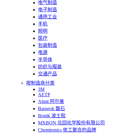
电气制造
电子制造
通用工业
手机
照明
医疗
包装制造
电源
半导体
纺织与服装
交通产品
按制造商分类
3M
AETP
Almit 阿尔美
Banseok 磐石
Bostik 波士胶
MXBON 北回化学股份有限公司
Chemtronics 依工聚合的品牌