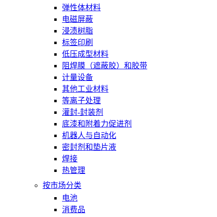
弹性体材料
电磁屏蔽
浸渍树脂
标签印刷
低压成型材料
阻焊膜（遮蔽胶）和胶带
计量设备
其他工业材料
等离子处理
灌封-封装剂
底漆和附着力促进剂
机器人与自动化
密封剂和垫片液
焊接
热管理
按市场分类
电池
消费品