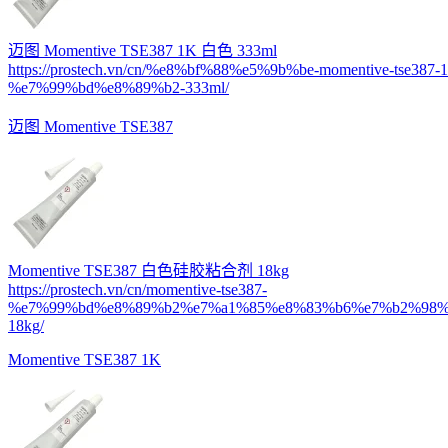
迈图 Momentive TSE387 1K 白色 333ml
https://prostech.vn/cn/%e8%bf%88%e5%9b%be-momentive-tse387-1
%e7%99%bd%e8%89%b2-333ml/
迈图 Momentive TSE387
Momentive TSE387 白色硅胶粘合剂 18kg
https://prostech.vn/cn/momentive-tse387-
%e7%99%bd%e8%89%b2%e7%a1%85%e8%83%b6%e7%b2%98%
18kg/
Momentive TSE387 1K