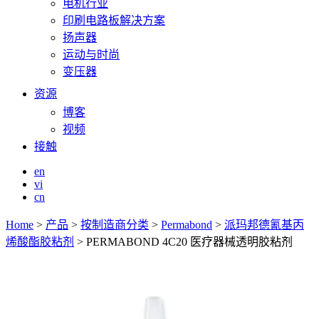
电机行业
印刷电路板解决方案
扬声器
运动与时尚
变压器
资源
博客
视频
接触
en
vi
cn
Home
>
产品
>
按制造商分类
>
Permabond
>
派玛邦德氰基丙
烯酸酯胶粘剂
>
PERMABOND 4C20 医疗器械透明胶粘剂