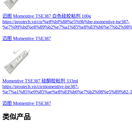
迈图 Momentive TSE387 白色硅胶粘剂 100g
https://prostech.vn/cn/%e8%bf%88%e5%9b%be-momentive-tse387-
%e7%99%bd%e8%89%b2%e7%a1%85%e8%83%b6%e7%b2%98%e
迈图 Momentive TSE387
Momentive TSE387 硅酮胶粘剂 333ml
https://prostech.vn/cn/momentive-tse387-
%e7%a1%85%e9%85%ae%e8%83%b6%e7%b2%98%e5%89%82-33
迈图 Momentive TSE387
类似产品