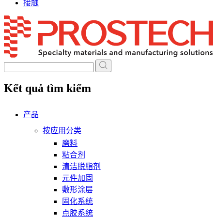
接触
Skip
to
content
Kết quả tìm kiếm
产品
按应用分类
磨料
粘合剂
清洁脱脂剂
元件加固
敷形涂层
固化系统
点胶系统