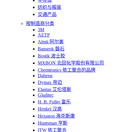
半导体
纺织与服装
交通产品
按制造商分类
3M
AETP
Almit 阿尔美
Banseok 磐石
Bostik 波士胶
MXBON 北回化学股份有限公司
Chemtronics 依工聚合的品牌
Daheng
Dymax 帝迈
Elantas 艾伦塔斯
Gluditec
H. B. Fuller 富乐
Henkel 汉高
Hexagon 海克斯康
Huntsman 亨斯
ITW 依工聚合