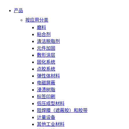
产品
按应用分类
磨料
粘合剂
清洁脱脂剂
元件加固
敷形涂层
固化系统
点胶系统
弹性体材料
电磁屏蔽
浸渍树脂
标签印刷
低压成型材料
阻焊膜（遮蔽胶）和胶带
计量设备
其他工业材料