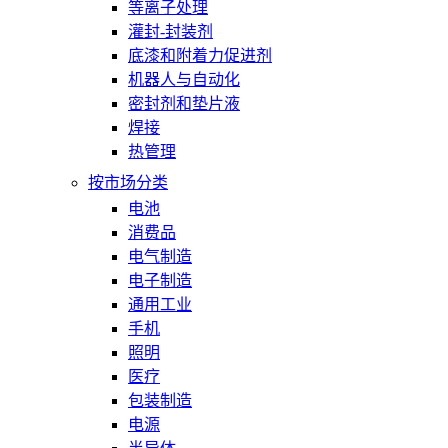
等离子处理
灌封-封装剂
底漆和附着力促进剂
机器人与自动化
密封剂和垫片液
焊接
热管理
按市场分类
电池
消费品
电气制造
电子制造
通用工业
手机
照明
医疗
包装制造
电源