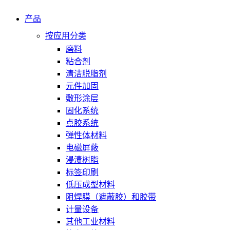
产品
按应用分类
磨料
粘合剂
清洁脱脂剂
元件加固
敷形涂层
固化系统
点胶系统
弹性体材料
电磁屏蔽
浸渍树脂
标签印刷
低压成型材料
阻焊膜（遮蔽胶）和胶带
计量设备
其他工业材料