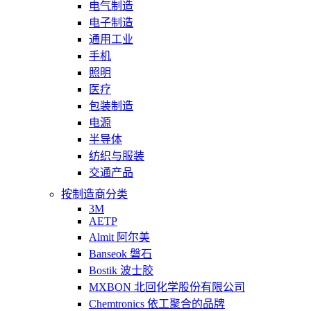
电气制造
电子制造
通用工业
手机
照明
医疗
包装制造
电源
半导体
纺织与服装
交通产品
按制造商分类
3M
AETP
Almit 阿尔美
Banseok 磐石
Bostik 波士胶
MXBON 北回化学股份有限公司
Chemtronics 依工聚合的品牌