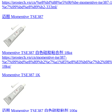
https://prostech.vn/cn/%e8%bf%88%e5%9b%be-momentive-tse387-1
%e7%99%bd%e8%89%b2-333ml/
迈图 Momentive TSE387
Momentive TSE387 白色硅胶粘合剂 18kg
https://prostech.vn/cn/momentive-tse387-
%e7%99%bd%e8%89%b2%e7%a1%85%e8%83%b6%e7%b2%98%
18kg/
Momentive TSE387 1K
迈图 Momentive TSE387 白色硅胶粘剂 100g