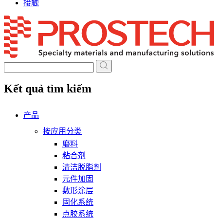
接触
Skip
to
content
Kết quả tìm kiếm
产品
按应用分类
磨料
粘合剂
清洁脱脂剂
元件加固
敷形涂层
固化系统
点胶系统