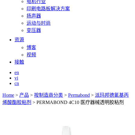
电机行业
印刷电路板解决方案
扬声器
运动与时尚
变压器
资源
博客
视频
接触
en
vi
cn
Home
>
产品
>
按制造商分类
>
Permabond
>
派玛邦德氰基丙
烯酸酯胶粘剂
>
PERMABOND 4C10 医疗器械透明胶粘剂