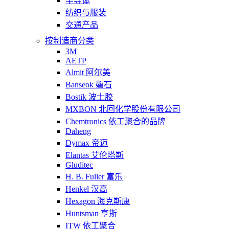
半导体
纺织与服装
交通产品
按制造商分类
3M
AETP
Almit 阿尔美
Banseok 磐石
Bostik 波士胶
MXBON 北回化学股份有限公司
Chemtronics 依工聚合的品牌
Daheng
Dymax 帝迈
Elantas 艾伦塔斯
Gluditec
H. B. Fuller 富乐
Henkel 汉高
Hexagon 海克斯康
Huntsman 亨斯
ITW 依工聚合