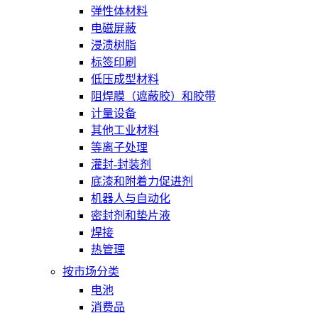
弹性体材料
电磁屏蔽
浸渍树脂
标签印刷
低压成型材料
阻焊膜（遮蔽胶）和胶带
计量设备
其他工业材料
等离子处理
灌封-封装剂
底漆和附着力促进剂
机器人与自动化
密封剂和垫片液
焊接
热管理
按市场分类
电池
消费品