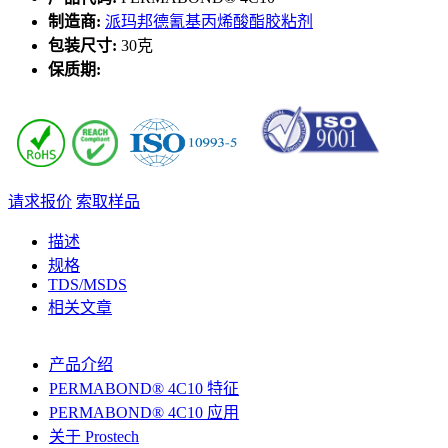
制造商:
派玛邦德氰基丙烯酸酯胶粘剂
包装尺寸:
30克
保质期:
请求报价
索取样品
描述
规格
TDS/MSDS
相关文章
产品介绍
PERMABOND® 4C10 特征
PERMABOND® 4C10 应用
关于 Prostech