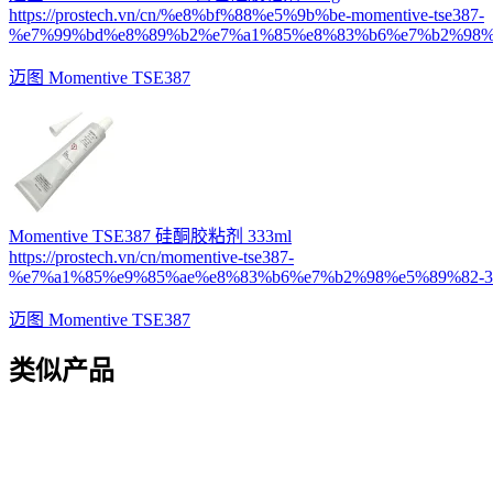
https://prostech.vn/cn/%e8%bf%88%e5%9b%be-momentive-tse387-
%e7%99%bd%e8%89%b2%e7%a1%85%e8%83%b6%e7%b2%98%e
迈图 Momentive TSE387
Momentive TSE387 硅酮胶粘剂 333ml
https://prostech.vn/cn/momentive-tse387-
%e7%a1%85%e9%85%ae%e8%83%b6%e7%b2%98%e5%89%82-33
迈图 Momentive TSE387
类似产品