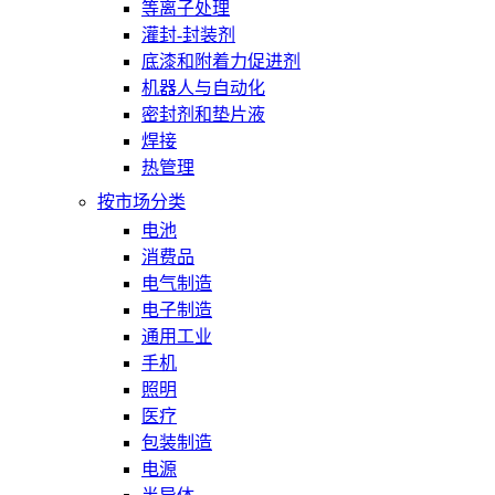
等离子处理
灌封-封装剂
底漆和附着力促进剂
机器人与自动化
密封剂和垫片液
焊接
热管理
按市场分类
电池
消费品
电气制造
电子制造
通用工业
手机
照明
医疗
包装制造
电源