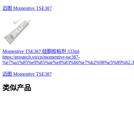
迈图 Momentive TSE387
Momentive TSE387 硅酮胶粘剂 333ml
https://prostech.vn/cn/momentive-tse387-
%e7%a1%85%e9%85%ae%e8%83%b6%e7%b2%98%e5%89%82-33
迈图 Momentive TSE387
类似产品