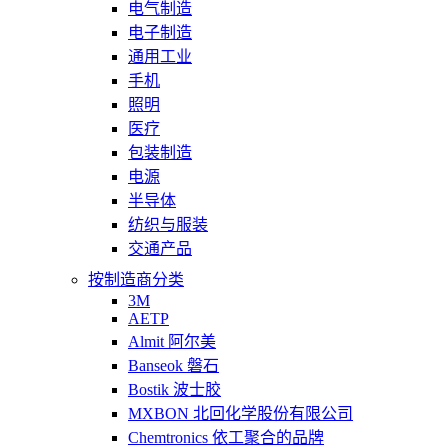
电气制造
电子制造
通用工业
手机
照明
医疗
包装制造
电源
半导体
纺织与服装
交通产品
按制造商分类
3M
AETP
Almit 阿尔美
Banseok 磐石
Bostik 波士胶
MXBON 北回化学股份有限公司
Chemtronics 依工聚合的品牌