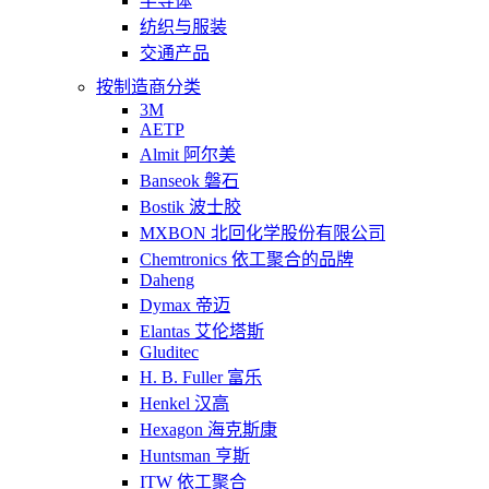
半导体
纺织与服装
交通产品
按制造商分类
3M
AETP
Almit 阿尔美
Banseok 磐石
Bostik 波士胶
MXBON 北回化学股份有限公司
Chemtronics 依工聚合的品牌
Daheng
Dymax 帝迈
Elantas 艾伦塔斯
Gluditec
H. B. Fuller 富乐
Henkel 汉高
Hexagon 海克斯康
Huntsman 亨斯
ITW 依工聚合