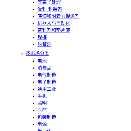
等离子处理
灌封-封装剂
底漆和附着力促进剂
机器人与自动化
密封剂和垫片液
焊接
热管理
按市场分类
电池
消费品
电气制造
电子制造
通用工业
手机
照明
医疗
包装制造
电源