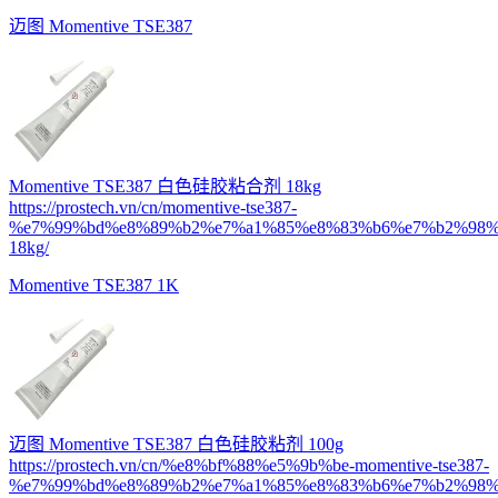
迈图 Momentive TSE387
Momentive TSE387 白色硅胶粘合剂 18kg
https://prostech.vn/cn/momentive-tse387-
%e7%99%bd%e8%89%b2%e7%a1%85%e8%83%b6%e7%b2%98%
18kg/
Momentive TSE387 1K
迈图 Momentive TSE387 白色硅胶粘剂 100g
https://prostech.vn/cn/%e8%bf%88%e5%9b%be-momentive-tse387-
%e7%99%bd%e8%89%b2%e7%a1%85%e8%83%b6%e7%b2%98%e