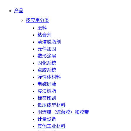
产品
按应用分类
磨料
粘合剂
清洁脱脂剂
元件加固
敷形涂层
固化系统
点胶系统
弹性体材料
电磁屏蔽
浸渍树脂
标签印刷
低压成型材料
阻焊膜（遮蔽胶）和胶带
计量设备
其他工业材料