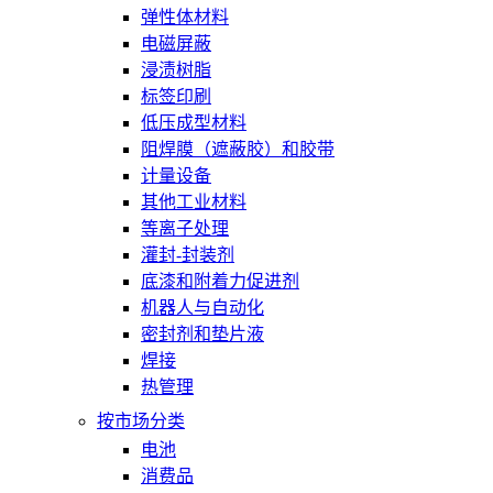
弹性体材料
电磁屏蔽
浸渍树脂
标签印刷
低压成型材料
阻焊膜（遮蔽胶）和胶带
计量设备
其他工业材料
等离子处理
灌封-封装剂
底漆和附着力促进剂
机器人与自动化
密封剂和垫片液
焊接
热管理
按市场分类
电池
消费品