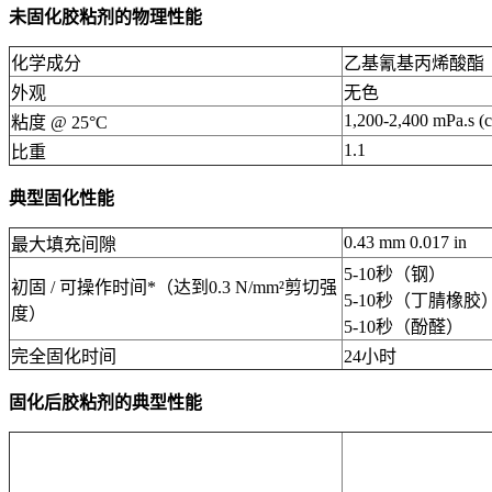
未固化胶粘剂的物理性能
化学成分
乙基氰基丙烯酸酯
外观
无色
1,200-2,400 mPa.s (
粘度 @ 25°C
1.1
比重
典型固化性能
0.43 mm 0.017 in
最大填充间隙
5-10秒（钢）
初固 / 可操作时间*（达到0.3 N/mm²剪切强
5-10秒（丁腈橡胶
度）
5-10秒（酚醛）
完全固化时间
24小时
固化后胶粘剂的典型性能