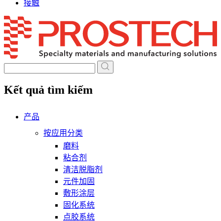
接触
Skip
to
content
Kết quả tìm kiếm
产品
按应用分类
磨料
粘合剂
清洁脱脂剂
元件加固
敷形涂层
固化系统
点胶系统