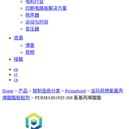
电机行业
印刷电路板解决方案
扬声器
运动与时尚
变压器
资源
博客
视频
接触
en
vi
cn
Home
>
产品
>
按制造商分类
>
Permabond
>
派玛邦德氰基丙
烯酸酯胶粘剂
>
PERMABOND 268 氰基丙烯酸酯