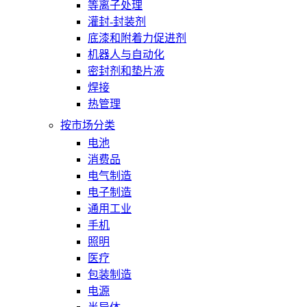
等离子处理
灌封-封装剂
底漆和附着力促进剂
机器人与自动化
密封剂和垫片液
焊接
热管理
按市场分类
电池
消费品
电气制造
电子制造
通用工业
手机
照明
医疗
包装制造
电源