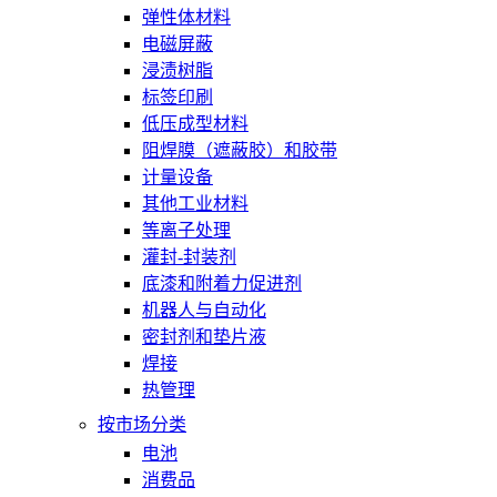
弹性体材料
电磁屏蔽
浸渍树脂
标签印刷
低压成型材料
阻焊膜（遮蔽胶）和胶带
计量设备
其他工业材料
等离子处理
灌封-封装剂
底漆和附着力促进剂
机器人与自动化
密封剂和垫片液
焊接
热管理
按市场分类
电池
消费品