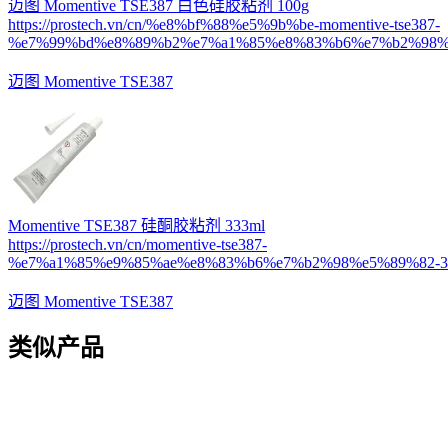
迈图 Momentive TSE387 白色硅胶粘剂 100g
https://prostech.vn/cn/%e8%bf%88%e5%9b%be-momentive-tse387-
%e7%99%bd%e8%89%b2%e7%a1%85%e8%83%b6%e7%b2%98%e
迈图 Momentive TSE387
Momentive TSE387 硅酮胶粘剂 333ml
https://prostech.vn/cn/momentive-tse387-
%e7%a1%85%e9%85%ae%e8%83%b6%e7%b2%98%e5%89%82-33
迈图 Momentive TSE387
类似产品