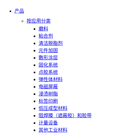
产品
按应用分类
磨料
粘合剂
清洁脱脂剂
元件加固
敷形涂层
固化系统
点胶系统
弹性体材料
电磁屏蔽
浸渍树脂
标签印刷
低压成型材料
阻焊膜（遮蔽胶）和胶带
计量设备
其他工业材料