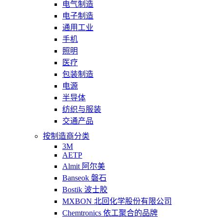
电气制造
电子制造
通用工业
手机
照明
医疗
包装制造
电源
半导体
纺织与服装
交通产品
按制造商分类
3M
AETP
Almit 阿尔美
Banseok 磐石
Bostik 波士胶
MXBON 北回化学股份有限公司
Chemtronics 依工聚合的品牌