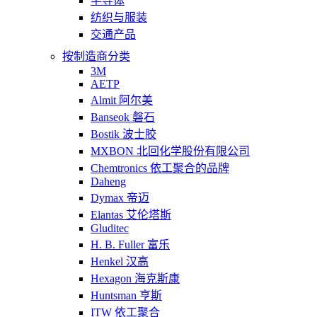
半导体
纺织与服装
交通产品
按制造商分类
3M
AETP
Almit 阿尔美
Banseok 磐石
Bostik 波士胶
MXBON 北回化学股份有限公司
Chemtronics 依工聚合的品牌
Daheng
Dymax 帝迈
Elantas 艾伦塔斯
Gluditec
H. B. Fuller 富乐
Henkel 汉高
Hexagon 海克斯康
Huntsman 亨斯
ITW 依工聚合