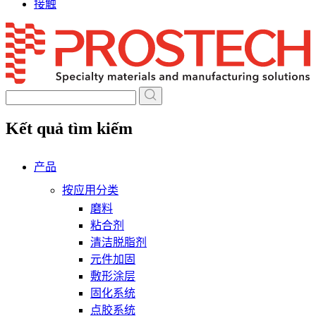
接触
Skip
to
content
Kết quả tìm kiếm
产品
按应用分类
磨料
粘合剂
清洁脱脂剂
元件加固
敷形涂层
固化系统
点胶系统