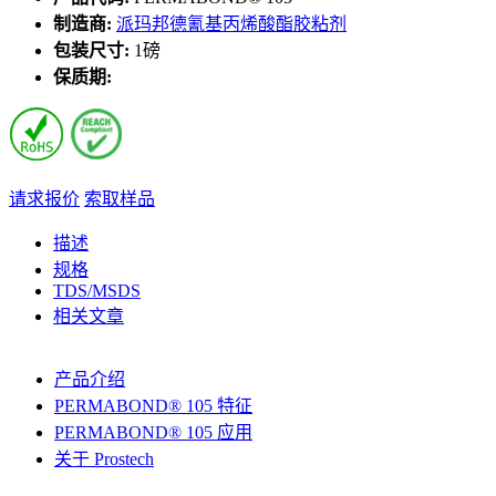
制造商:
派玛邦德氰基丙烯酸酯胶粘剂
包装尺寸:
1磅
保质期:
请求报价
索取样品
描述
规格
TDS/MSDS
相关文章
产品介绍
PERMABOND® 105 特征
PERMABOND® 105 应用
关于 Prostech