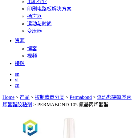
电机行业
印刷电路板解决方案
扬声器
运动与时尚
变压器
资源
博客
视频
接触
en
vi
cn
Home
>
产品
>
按制造商分类
>
Permabond
>
派玛邦德氰基丙
烯酸酯胶粘剂
>
PERMABOND 105 氰基丙烯酸酯