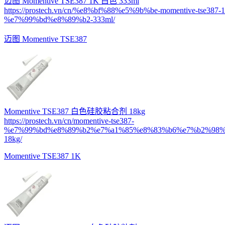
迈图 Momentive TSE387 1K 白色 333ml
https://prostech.vn/cn/%e8%bf%88%e5%9b%be-momentive-tse387-1
%e7%99%bd%e8%89%b2-333ml/
迈图 Momentive TSE387
Momentive TSE387 白色硅胶粘合剂 18kg
https://prostech.vn/cn/momentive-tse387-
%e7%99%bd%e8%89%b2%e7%a1%85%e8%83%b6%e7%b2%98%
18kg/
Momentive TSE387 1K