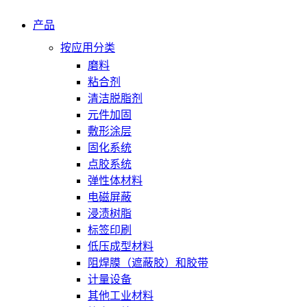
产品
按应用分类
磨料
粘合剂
清洁脱脂剂
元件加固
敷形涂层
固化系统
点胶系统
弹性体材料
电磁屏蔽
浸渍树脂
标签印刷
低压成型材料
阻焊膜（遮蔽胶）和胶带
计量设备
其他工业材料