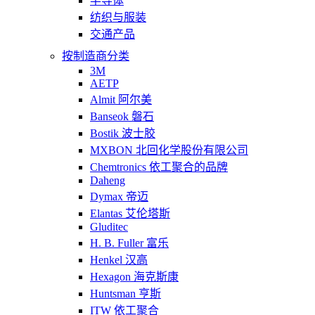
半导体
纺织与服装
交通产品
按制造商分类
3M
AETP
Almit 阿尔美
Banseok 磐石
Bostik 波士胶
MXBON 北回化学股份有限公司
Chemtronics 依工聚合的品牌
Daheng
Dymax 帝迈
Elantas 艾伦塔斯
Gluditec
H. B. Fuller 富乐
Henkel 汉高
Hexagon 海克斯康
Huntsman 亨斯
ITW 依工聚合