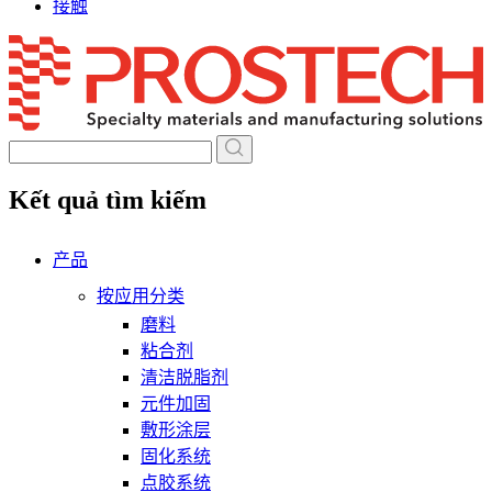
接触
Skip
to
content
Kết quả tìm kiếm
产品
按应用分类
磨料
粘合剂
清洁脱脂剂
元件加固
敷形涂层
固化系统
点胶系统