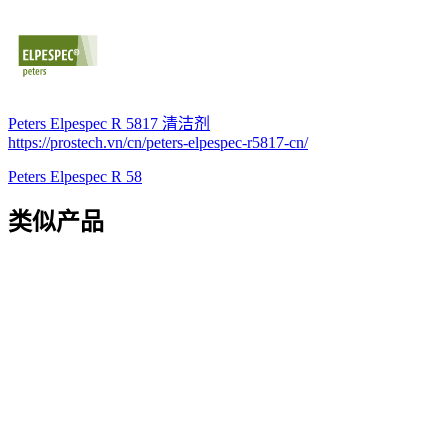
Peters Elpespec R 5817 清洁剂
https://prostech.vn/cn/peters-elpespec-r5817-cn/
Peters Elpespec R 58
类似产品