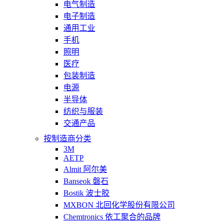
电气制造
电子制造
通用工业
手机
照明
医疗
包装制造
电源
半导体
纺织与服装
交通产品
按制造商分类
3M
AETP
Almit 阿尔美
Banseok 磐石
Bostik 波士胶
MXBON 北回化学股份有限公司
Chemtronics 依工聚合的品牌