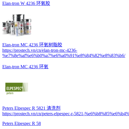
Elan-tron W 4236 环氧胶
Elan-tron MC 4236 环氧树脂胶
https://prostech.vn/cn/elan-tron-mc-4236-
%e7%8e%af%e6%b0%a7%e6%a0%91%e8%84%82%e8%83%b6/
Elan-tron MC 4236 环氧
Peters Elpespec R 5821 清洗剂
https://prostech.vn/cn/peters-elpespec-r-5821-%e6%b8%85%e6%
Peters Elpespec R 58