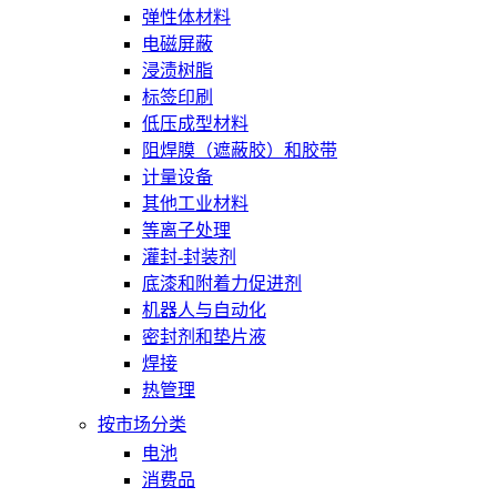
弹性体材料
电磁屏蔽
浸渍树脂
标签印刷
低压成型材料
阻焊膜（遮蔽胶）和胶带
计量设备
其他工业材料
等离子处理
灌封-封装剂
底漆和附着力促进剂
机器人与自动化
密封剂和垫片液
焊接
热管理
按市场分类
电池
消费品