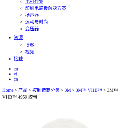
电机行业
印刷电路板解决方案
扬声器
运动与时尚
变压器
资源
博客
视频
接触
en
vi
cn
Home
>
产品
>
按制造商分类
>
3M
>
3M™ VHB™
>
3M™
VHB™ 4959 胶带