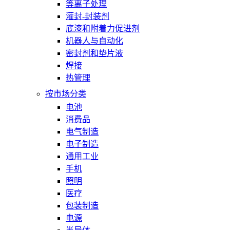
等离子处理
灌封-封装剂
底漆和附着力促进剂
机器人与自动化
密封剂和垫片液
焊接
热管理
按市场分类
电池
消费品
电气制造
电子制造
通用工业
手机
照明
医疗
包装制造
电源